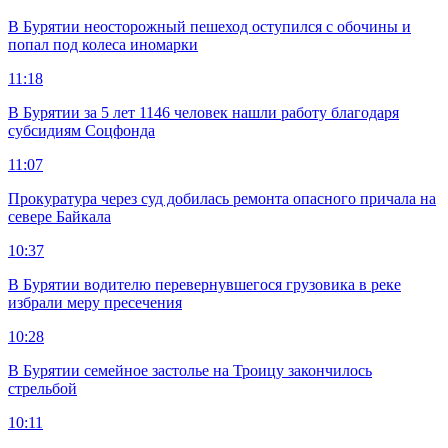
В Бурятии неосторожный пешеход оступился с обочины и
попал под колеса иномарки
11:18
В Бурятии за 5 лет 1146 человек нашли работу благодаря
субсидиям Соцфонда
11:07
Прокуратура через суд добилась ремонта опасного причала на
севере Байкала
10:37
В Бурятии водителю перевернувшегося грузовика в реке
избрали меру пресечения
10:28
В Бурятии семейное застолье на Троицу закончилось
стрельбой
10:11