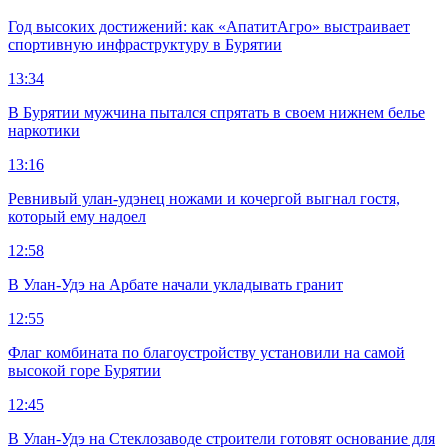
Год высоких достижений: как «АпатитАгро» выстраивает
спортивную инфраструктуру в Бурятии
13:34
В Бурятии мужчина пытался спрятать в своем нижнем белье
наркотики
13:16
Ревнивый улан-удэнец ножами и кочергой выгнал гостя,
который ему надоел
12:58
В Улан-Удэ на Арбате начали укладывать гранит
12:55
Флаг комбината по благоустройству установили на самой
высокой горе Бурятии
12:45
В Улан-Удэ на Стеклозаводе строители готовят основание для