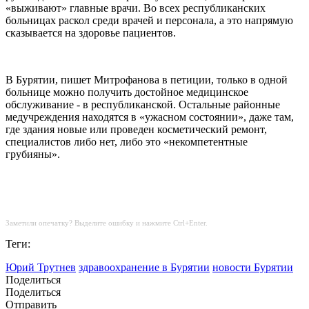
«выживают» главные врачи. Во всех республиканских
больницах раскол среди врачей и персонала, а это напрямую
сказывается на здоровье пациентов.
В Бурятии, пишет Митрофанова в петиции, только в одной
больнице можно получить достойное медицинское
обслуживание - в республиканской. Остальные районные
медучреждения находятся в «ужасном состоянии», даже там,
где здания новые или проведен косметический ремонт,
специалистов либо нет, либо это «некомпетентные
грубияны».
Заметили опечатку? Выделите ошибку и нажмите Ctrl+Enter.
Теги:
Юрий Трутнев
здравоохранение в Бурятии
новости Бурятии
Поделиться
Поделиться
Отправить