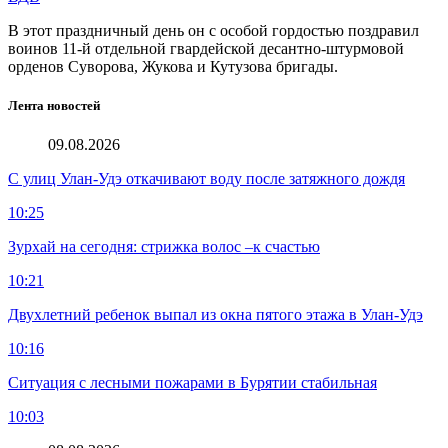
В этот праздничный день он с особой гордостью поздравил
воинов 11-й отдельной гвардейской десантно-штурмовой
орденов Суворова, Жукова и Кутузова бригады.
Лента новостей
09.08.2026
С улиц Улан-Удэ откачивают воду после затяжного дождя
10:25
Зурхай на сегодня: стрижка волос –к счастью
10:21
Двухлетний ребенок выпал из окна пятого этажа в Улан-Удэ
10:16
Ситуация с лесными пожарами в Бурятии стабильная
10:03