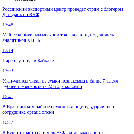
Российский экспортный центр проведет стрим с блогером
Даньдань на ВЭФ
17:48
Май стал пиковым месяцем трат на спорт, поделились
аналитикой в ВТБ
17:14
Парень утонул в Байкале
17:03
Улан-удэнец украл из сумки незнакомца в банке 7 тысяч
рублей и «заработал» 2,5 года колонии
16:41
В Еравнинском районе осудили женщину, ударившую
сотрудника органа опеки
16:27
В Бурятии завтра днем до +30, временами ливни