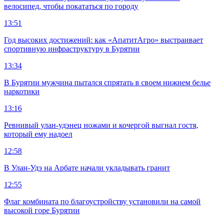
велосипед, чтобы покататься по городу
13:51
Год высоких достижений: как «АпатитАгро» выстраивает
спортивную инфраструктуру в Бурятии
13:34
В Бурятии мужчина пытался спрятать в своем нижнем белье
наркотики
13:16
Ревнивый улан-удэнец ножами и кочергой выгнал гостя,
который ему надоел
12:58
В Улан-Удэ на Арбате начали укладывать гранит
12:55
Флаг комбината по благоустройству установили на самой
высокой горе Бурятии