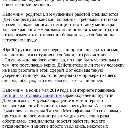
общественный резонанс.
Напомним, родители, возмущённые работой специалистов
Детской республиканской
больницы, требовали
отставки
врачей, а также написали петицию за отставку министра
здравоохранения. «Невозможно ни поменять министра, ни
что-то изменить в отношении больницы», - сообщили на
встрече полпреду.
Юрий Трутнев, в свою очередь, попросил передать письмо,
где описана вся ситуация и сообщил, что рассмотрит ее.
«Снять можно любого человека, но надо быть уверенным в
том, что поступаешь верно. Действительно ли этому человеку
не надо работать в этой сфере?! Вот если мы такую
уверенность получим, то по результатам проверки вашего
письма,
обещаю, что вмешаюсь», - сказал полпред.
Напомним, в конце мая 2019 года в Интернете появилась
петиция за отставку министра
здравоохранения Бурятии
Дамбинимы Самбуева. Обращение в министерство
здравоохранения России и к главе республики Алексею
Цыденову разместила Татьяна Митрофанова. По ее словам, с
приходом нового министра ситуация в отрасли в разы
обострилась: специалисты не хотят работать под его
руководством и многие просто уволились, некоторых