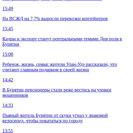
15:49
На ВСЖД на 7,7% выросли перевозки контейнеров
15:45
Кадры и экспорт станут центральными темами Дня поля в
Бурятии
15:08
Ребенок, жизнь, семья: жители Улан-Удэ рассказали, что
считают главным подарком в своей жизни
14:42
В Бурятии пенсионеры стали реже вестись на уловки
мошенников
14:33
Пьяный житель Бурятии от скуки угнал у знакомой
велосипед, чтобы покататься по городу
13:51