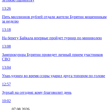
летнюю пациентку
13:26
Пять миллионов рублей отдали жители Бурятии мошенникам
за неделю
13:18
На берегу Байкала впервые пройдет турнир по миниволею
13:08
Зампрокурора Бурятии проведет личный прием участников
СВО
13:04
Улан-удэнец во время ссоры ударил друга топором по голове
12:57
Зурхай на сегодня: кому благоволит день
10:02
07.08.2026