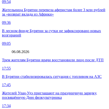
09:54
Жительница Бурятии перевела аферистам более 3 млн рублей
за «возврат вклада из Африки»
09:36
В лесном фонде Бурятии за сутки не зафиксировано новых
возгораний
09:05
06.08.2026
Трем жителям Бурятии врачи восстановили лицо после ДТП
17:55
В Бурятии стабилизировалась ситуация с топливом на АЗС
17:45
Жителей Улан-Удэ приглашают на праздничную зарядку,
посвящённую Дню физкультурника
17:34