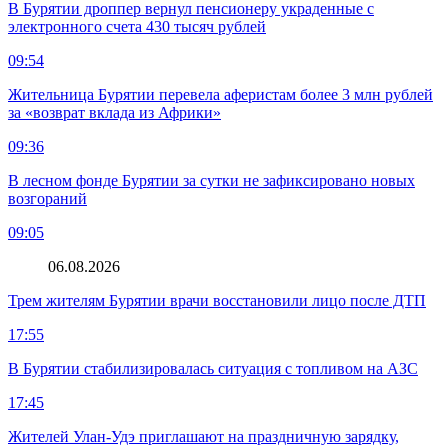
В Бурятии дроппер вернул пенсионеру украденные с
электронного счета 430 тысяч рублей
09:54
Жительница Бурятии перевела аферистам более 3 млн рублей
за «возврат вклада из Африки»
09:36
В лесном фонде Бурятии за сутки не зафиксировано новых
возгораний
09:05
06.08.2026
Трем жителям Бурятии врачи восстановили лицо после ДТП
17:55
В Бурятии стабилизировалась ситуация с топливом на АЗС
17:45
Жителей Улан-Удэ приглашают на праздничную зарядку,