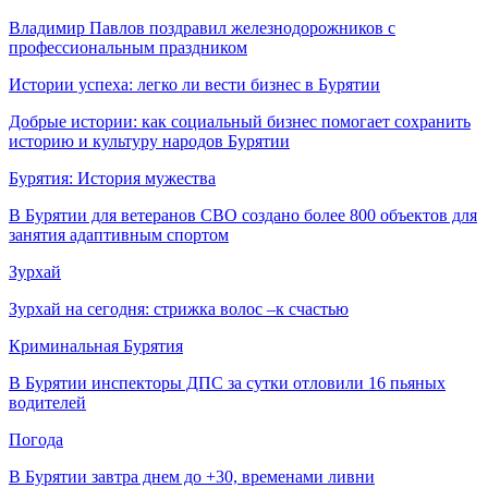
Владимир Павлов поздравил железнодорожников с
профессиональным праздником
Истории успеха: легко ли вести бизнес в Бурятии
Добрые истории: как социальный бизнес помогает сохранить
историю и культуру народов Бурятии
Бурятия: История мужества
В Бурятии для ветеранов СВО создано более 800 объектов для
занятия адаптивным спортом
Зурхай
Зурхай на сегодня: стрижка волос –к счастью
Криминальная Бурятия
В Бурятии инспекторы ДПС за сутки отловили 16 пьяных
водителей
Погода
В Бурятии завтра днем до +30, временами ливни