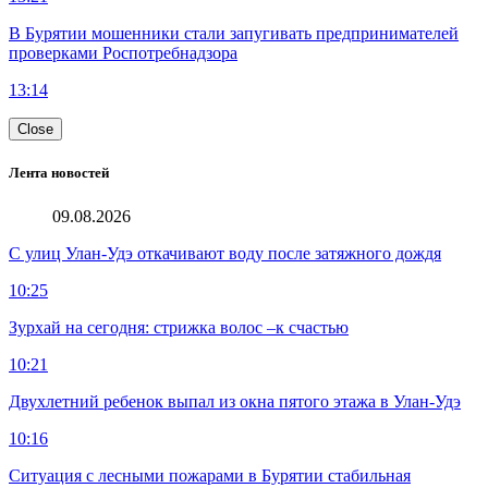
В Бурятии мошенники стали запугивать предпринимателей
проверками Роспотребнадзора
13:14
Close
Лента новостей
09.08.2026
С улиц Улан-Удэ откачивают воду после затяжного дождя
10:25
Зурхай на сегодня: стрижка волос –к счастью
10:21
Двухлетний ребенок выпал из окна пятого этажа в Улан-Удэ
10:16
Ситуация с лесными пожарами в Бурятии стабильная