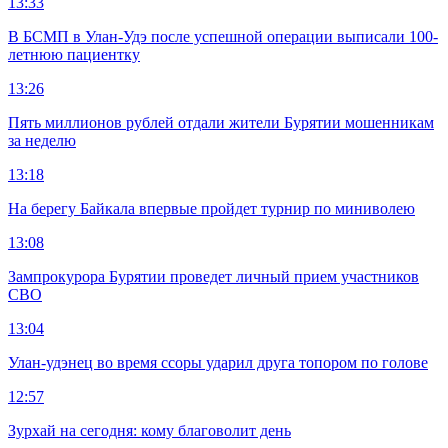
13:33
В БСМП в Улан-Удэ после успешной операции выписали 100-
летнюю пациентку
13:26
Пять миллионов рублей отдали жители Бурятии мошенникам
за неделю
13:18
На берегу Байкала впервые пройдет турнир по миниволею
13:08
Зампрокурора Бурятии проведет личный прием участников
СВО
13:04
Улан-удэнец во время ссоры ударил друга топором по голове
12:57
Зурхай на сегодня: кому благоволит день