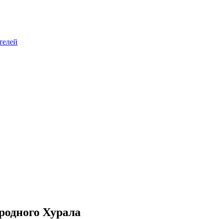
телей
родного Хурала