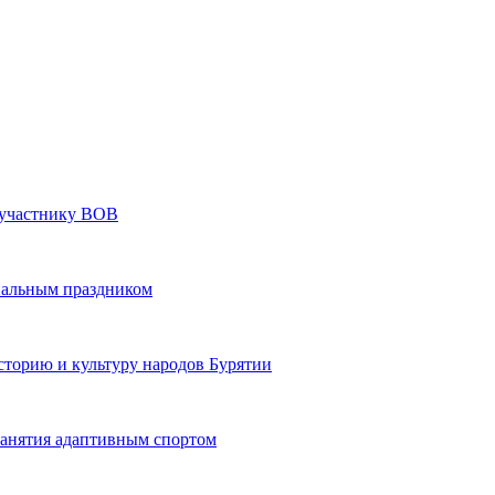
» участнику ВОВ
нальным праздником
сторию и культуру народов Бурятии
 занятия адаптивным спортом