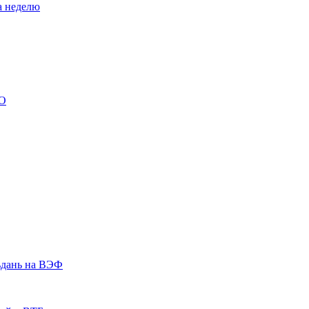
а неделю
ВО
ьдань на ВЭФ