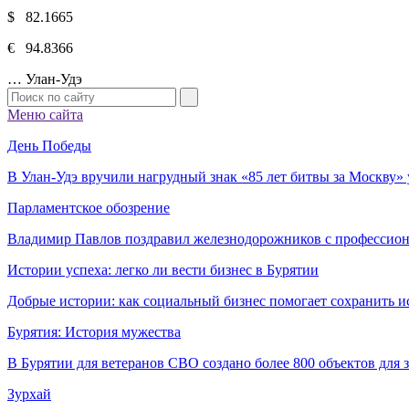
$ 82.1665
€ 94.8366
…
Улан-Удэ
Меню сайта
День Победы
В Улан-Удэ вручили нагрудный знак «85 лет битвы за Москву
Парламентское обозрение
Владимир Павлов поздравил железнодорожников с профессио
Истории успеха: легко ли вести бизнес в Бурятии
Добрые истории: как социальный бизнес помогает сохранить и
Бурятия: История мужества
В Бурятии для ветеранов СВО создано более 800 объектов для
Зурхай