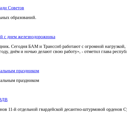
щади Советов
льных образований.
ей с днем железнодорожника
дник. Сегодня БАМ и Транссиб работают с огромной нагрузкой,
оду, днём и ночью делают свою работу», - отметил глава респуб
нальным праздником
нальным праздником
 ВДВ
инов 11-й отдельной гвардейской десантно-штурмовой орденов С