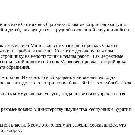
 в поселке Сотниково. Организатором мероприятия выступил
ей и детей, находящихся в трудной жизненной ситуации» были
мки комиссией Минстроя в них заехали сироты. Однако в
ность, грибок и плесень. Согласно договору на жилье
застройщику на недостаточные темпы работ. Так дефектные
по социальной политике Игорь Марковец призвал застройщика
ата обращения.
ильцов. Из-за этого в микрорайон не заходит ни одна
 возник долг за электричество более 300 тысяч рублей. Из-за
ачивать коммунальные услуги, тогда появится и управляющая
ло рекомендовано Министерству имущества Республики Бурятия
ной власти. Кроме этого, депутат заверил собравшихся, что
от вопрос.