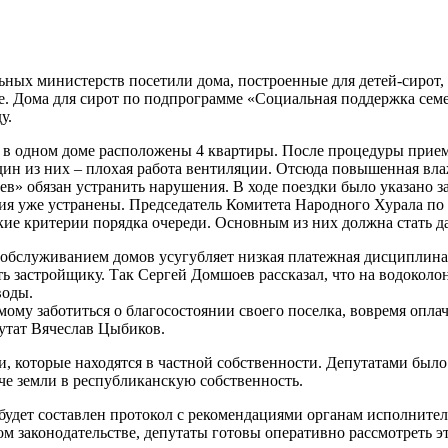
ных министерств посетили дома, построенные для детей-сирот,
е. Дома для сирот по подпрограмме «Социальная поддержка сем
у.
, в одном доме расположены 4 квартиры. После процедуры прие
ин из них – плохая работа вентиляции. Отсюда повышенная влаж
ев» обязан устранить нарушения. В ходе поездки было указано 
чания уже устранены. Председатель Комитета Народного Хурала 
ткие критерии порядка очереди. Основным из них должна стать д
обслуживанием домов усугубляет низкая платежная дисциплина ж
застройщику. Так Сергей Домшоев рассказал, что на водоколонке
воды.
амому заботиться о благосостоянии своего поселка, вовремя опл
путат Вячеслав Цыбиков.
и, которые находятся в частной собственности. Депутатами бы
че земли в республиканскую собственность.
будет составлен протокол с рекомендациями органам исполнитель
 законодательстве, депутаты готовы оперативно рассмотреть эт