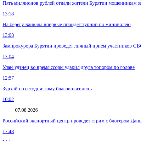
Пять миллионов рублей отдали жители Бурятии мошенникам з
13:18
На берегу Байкала впервые пройдет турнир по миниволею
13:08
Зампрокурора Бурятии проведет личный прием участников С
13:04
Улан-удэнец во время ссоры ударил друга топором по голове
12:57
Зурхай на сегодня: кому благоволит день
10:02
07.08.2026
Российский экспортный центр проведет стрим с блогером Дан
17:48