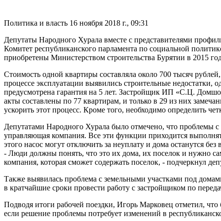
Политика и власть
16 ноября 2018 г., 09:31
Депутаты Народного Хурала вместе с представителями профиль
Комитет республиканского парламента по социальной политик
приобретены Министерством строительства Бурятии в 2015 год
Стоимость одной квартиры составляла около 700 тысяч рублей
процессе эксплуатации выявились строительные недостатки, од
предусмотрена гарантия на 5 лет. Застройщик ИП «С.Ц. Домшо
акты составлены по 77 квартирам, и только в 29 из них заме
ускорить этот процесс. Кроме того, необходимо определить че
Депутатами Народного Хурала было отмечено, что проблемы с 
управляющая компания. Все эти функции приходится выполнять 
этого насос могут отключить за неуплату и дома останутся без 
- Люди должны понять, что это их дома, их поселок и нужно с
компания, которая сможет содержать поселок, - подчеркнул де
Также выявилась проблема с земельными участками под домам
в кратчайшие сроки провести работу с застройщиком по переда
Подводя итоги рабочей поездки, Игорь Марковец отметил, что 
если решение проблемы потребует изменений в республиканском