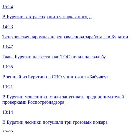
15:24
В Бурятии завтра сохранится жаркая погода
14:23
Татауровская паромная переправа снова заработала в Бурятии
13:47
Глава Бурятии на фестивале ТОС попал на свадьбу
13:35
Военный из Бурятии на СВО уничтожил «Бабу-ягу»
13:21
В Бурятии мошенники стали запугивать предпринимателей
проверками Роспотребнадзора
13:14
В Бурятии лесники потушили три грозовых пожара