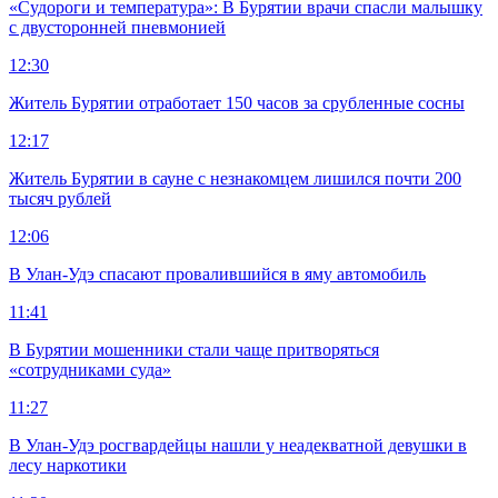
«Судороги и температура»: В Бурятии врачи спасли малышку
с двусторонней пневмонией
12:30
Житель Бурятии отработает 150 часов за срубленные сосны
12:17
Житель Бурятии в сауне с незнакомцем лишился почти 200
тысяч рублей
12:06
В Улан-Удэ спасают провалившийся в яму автомобиль
11:41
В Бурятии мошенники стали чаще притворяться
«сотрудниками суда»
11:27
В Улан-Удэ росгвардейцы нашли у неадекватной девушки в
лесу наркотики