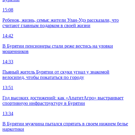
15:08
Ребенок, жизнь, семья: жители Улан-Удэ рассказали, что
считают главным подарком в своей жизни
14:42
В Бурятии пенсионеры стали реже вестись на уловки
мошенников
14:33
Пьяный житель Бурятии от скуки угнал у знакомой
велосипед, чтобы покататься по городу
13:51
Год высоких достижений: как «АпатитАгро» выстраивает
спортивную инфраструктуру в Бурятии
13:34
В Бурятии мужчина пытался спрятать в своем нижнем белье
наркотики