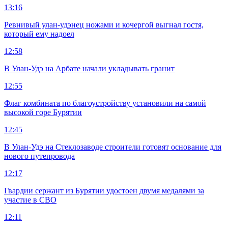
13:16
Ревнивый улан-удэнец ножами и кочергой выгнал гостя,
который ему надоел
12:58
В Улан-Удэ на Арбате начали укладывать гранит
12:55
Флаг комбината по благоустройству установили на самой
высокой горе Бурятии
12:45
В Улан-Удэ на Стеклозаводе строители готовят основание для
нового путепровода
12:17
Гвардии сержант из Бурятии удостоен двумя медалями за
участие в СВО
12:11