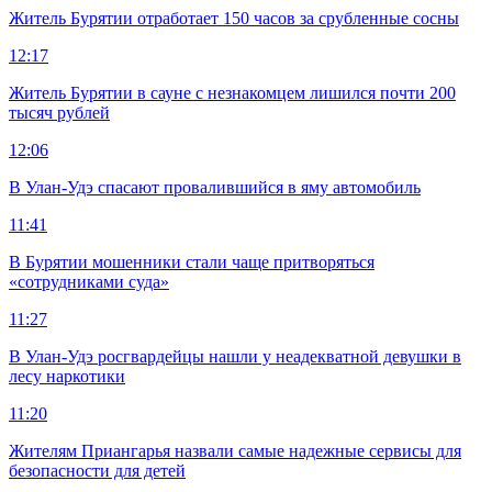
Житель Бурятии отработает 150 часов за срубленные сосны
12:17
Житель Бурятии в сауне с незнакомцем лишился почти 200
тысяч рублей
12:06
В Улан-Удэ спасают провалившийся в яму автомобиль
11:41
В Бурятии мошенники стали чаще притворяться
«сотрудниками суда»
11:27
В Улан-Удэ росгвардейцы нашли у неадекватной девушки в
лесу наркотики
11:20
Жителям Приангарья назвали самые надежные сервисы для
безопасности для детей