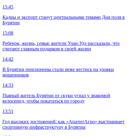
15:45
Кадры и экспорт станут центральными темами Дня поля в
Бурятии
15:08
Ребенок, жизнь, семья: жители Улан-Удэ рассказали, что
считают главным подарком в своей жизни
14:42
В Бурятии пенсионеры стали реже вестись на уловки
мошенников
14:33
Пьяный житель Бурятии от скуки угнал у знакомой
велосипед, чтобы покататься по городу
13:51
Год высоких достижений: как «АпатитАгро» выстраивает
спортивную инфраструктуру в Бурятии