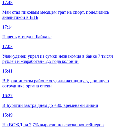
17:48
Май стал пиковым месяцем трат на спорт, поделились
аналитикой в ВТБ
17:14
Парень утонул в Байкале
17:03
Улан-удэнец украл из сумки незнакомца в банке 7 тысяч
рублей и «заработал» 2,5 года колонии
16:41
В Еравнинском районе осудили женщину, ударившую
сотрудника органа опеки
16:27
В Бурятии завтра днем до +30, временами ливни
15:49
На ВСЖД на 7,7% выросли перевозки контейнеров