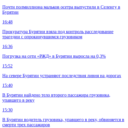
Почти полмиллиона мальков осетра выпустили в Селенгу в
Бурятии
16:48
Прокуратура Бурятии взяла под контроль расследование
трагедии с опрокинувшимся грузовиком
16:36
Погрузка на сети «РЖД» в Бурятии выросла на 0,3%
15:52
На севере Бурятии устраняют последствия ливня на дорогах
15:40
В Бурятии найдено тело второго пассажира грузовика,
упавшего в реку
15:30
В Бурятии водитель грузовика, упавшего в реку, обвиняется в
смерти трех пассажиров