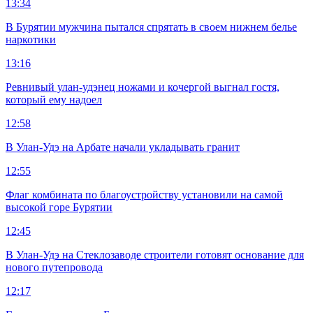
13:34
В Бурятии мужчина пытался спрятать в своем нижнем белье
наркотики
13:16
Ревнивый улан-удэнец ножами и кочергой выгнал гостя,
который ему надоел
12:58
В Улан-Удэ на Арбате начали укладывать гранит
12:55
Флаг комбината по благоустройству установили на самой
высокой горе Бурятии
12:45
В Улан-Удэ на Стеклозаводе строители готовят основание для
нового путепровода
12:17