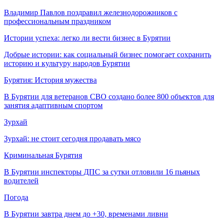
Владимир Павлов поздравил железнодорожников с
профессиональным праздником
Истории успеха: легко ли вести бизнес в Бурятии
Добрые истории: как социальный бизнес помогает сохранить
историю и культуру народов Бурятии
Бурятия: История мужества
В Бурятии для ветеранов СВО создано более 800 объектов для
занятия адаптивным спортом
Зурхай
Зурхай: не стоит сегодня продавать мясо
Криминальная Бурятия
В Бурятии инспекторы ДПС за сутки отловили 16 пьяных
водителей
Погода
В Бурятии завтра днем до +30, временами ливни