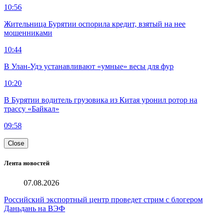
10:56
Жительница Бурятии оспорила кредит, взятый на нее
мошенниками
10:44
В Улан-Удэ устанавливают «умные» весы для фур
10:20
В Бурятии водитель грузовика из Китая уронил ротор на
трассу «Байкал»
09:58
Close
Лента новостей
07.08.2026
Российский экспортный центр проведет стрим с блогером
Даньдань на ВЭФ