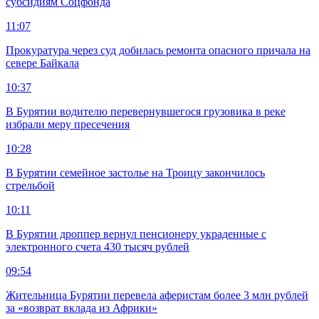
субсидиям Соцфонда
11:07
Прокуратура через суд добилась ремонта опасного причала на
севере Байкала
10:37
В Бурятии водителю перевернувшегося грузовика в реке
избрали меру пресечения
10:28
В Бурятии семейное застолье на Троицу закончилось
стрельбой
10:11
В Бурятии дроппер вернул пенсионеру украденные с
электронного счета 430 тысяч рублей
09:54
Жительница Бурятии перевела аферистам более 3 млн рублей
за «возврат вклада из Африки»