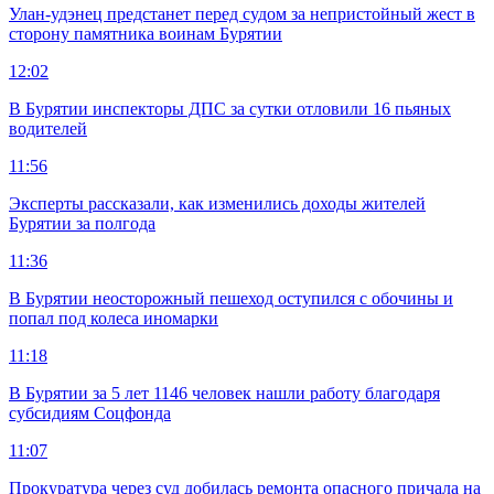
Улан-удэнец предстанет перед судом за непристойный жест в
сторону памятника воинам Бурятии
12:02
В Бурятии инспекторы ДПС за сутки отловили 16 пьяных
водителей
11:56
Эксперты рассказали, как изменились доходы жителей
Бурятии за полгода
11:36
В Бурятии неосторожный пешеход оступился с обочины и
попал под колеса иномарки
11:18
В Бурятии за 5 лет 1146 человек нашли работу благодаря
субсидиям Соцфонда
11:07
Прокуратура через суд добилась ремонта опасного причала на