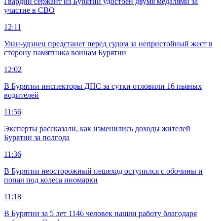
Гвардии сержант из Бурятии удостоен двумя медалями за
участие в СВО
12:11
Улан-удэнец предстанет перед судом за непристойный жест в
сторону памятника воинам Бурятии
12:02
В Бурятии инспекторы ДПС за сутки отловили 16 пьяных
водителей
11:56
Эксперты рассказали, как изменились доходы жителей
Бурятии за полгода
11:36
В Бурятии неосторожный пешеход оступился с обочины и
попал под колеса иномарки
11:18
В Бурятии за 5 лет 1146 человек нашли работу благодаря