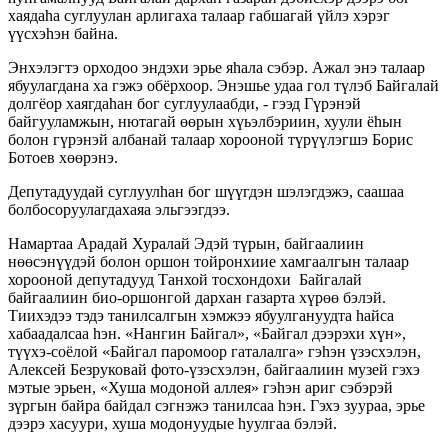
хаядаһа суглуулан арлигаха талаар габшагай үйлэ хэрэг
үүсхэһэн байна.
Энхэлэгтэ орходоо эндэхи эрье яһала сэбэр. Ажал энэ талаар
ябуулагдана ха гэжэ обëрхоор. Энэшье удаа гол түлэб Байгалай
долгëор хаягдаһан бог суглуулаабди, - гээд Гүрэнэй
байгууламжын, нютагай өөрын хүьэлбэриин, хуули ëһын
болон гүрэнэй албанай талаар хорооной түрүүлэгшэ Борис
Ботоев хөөрэнэ.
Депутадуудай суглуулһан бог шүүгдэн шэлэгдэжэ, саашаа
болбосоруулагдахаяа эльгээгдээ.
Намартаа Арадай Хуралай Эдэй түрын, байгаалиин
нөөсэнүүдэй болон оршон тойронхиие хамгаалгын талаар
хорооной депутадууд Танхой тосхондохи Байгалай
байгаалиин био-оршонгой дархан газарта хүрөө бэлэй.
Тиихэдээ тэдэ танилсалгын хэмжээ ябуулгануудта һайса
хабаадалсаа һэн. «Нангин Байгал», «Байгал дээрэхи хүн»,
түүхэ-соëлой «Байгал паромоор гаталалга» гэһэн үзэсхэлэн,
Алексей Безруковай фото-үзэсхэлэн, байгаалиин музей гэхэ
мэтые эрьен, «Хуша модоной аллея» гэһэн ариг сэбэрэй
зүргын байра байдал сэгнэжэ танилсаа һэн. Гэхэ зуураа, эрье
дээрэ хасуури, хуша модонуудые һуулгаа бэлэй.