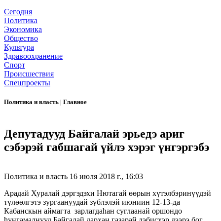
Сегодня
Политика
Экономика
Общество
Культура
Здравоохранение
Спорт
Происшествия
Спецпроекты
Политика и власть
|
Главное
Депутадууд Байгалай эрьедэ ариг
сэбэрэй габшагай үйлэ хэрэг үнгэргэбэ
Политика и власть
16 июля 2018 г., 16:03
Арадай Хуралай дэргэдэхи Нютагай өөрын хүтэлбэринүүдэй
түлөөлгэтэ зургаануудай зүблэлэй июниин 12-13-да
Кабанскын аймагта зарлагдаһан суглаанай оршондо
һунгамалнууд Байгалай дархан газарай дэбисхэр дээрэ бог