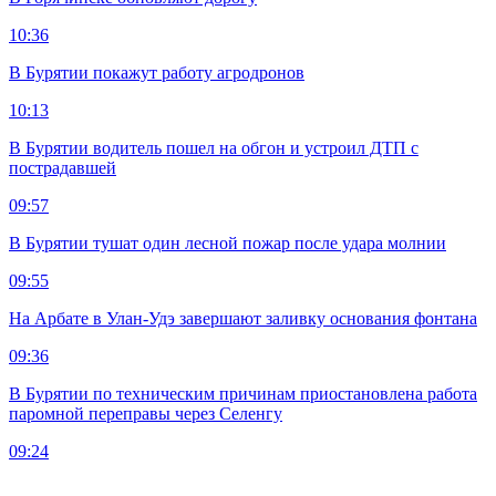
10:36
В Бурятии покажут работу агродронов
10:13
В Бурятии водитель пошел на обгон и устроил ДТП с
пострадавшей
09:57
В Бурятии тушат один лесной пожар после удара молнии
09:55
На Арбате в Улан-Удэ завершают заливку основания фонтана
09:36
В Бурятии по техническим причинам приостановлена работа
паромной переправы через Селенгу
09:24