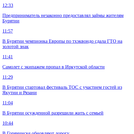
12:33
Предприниматель незаконно предоставлял займы жителям
Бурятии
11:57
В Бурятии чемпионка Европы по тхэквондо сдала ГТО на
золотой знак
11:41
Самолет с экипажем пропал в Иркутской области
11:29
В Бурятии стартовал фестиваль ТОС с участием гостей из
Якутии и Рязани
11:04
В Бурятии осужденной разрешили жить с семьей
10:44
В Горячинске обновляют дорогу