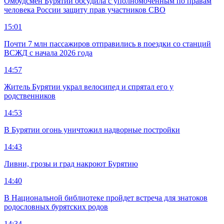
Омбудсмен Бурятии обсудила с уполномоченным по правам
человека России защиту прав участников СВО
15:01
Почти 7 млн пассажиров отправились в поездки со станций
ВСЖД с начала 2026 года
14:57
Житель Бурятии украл велосипед и спрятал его у
родственников
14:53
В Бурятии огонь уничтожил надворные постройки
14:43
Ливни, грозы и град накроют Бурятию
14:40
В Национальной библиотеке пройдет встреча для знатоков
родословных бурятских родов
14:34