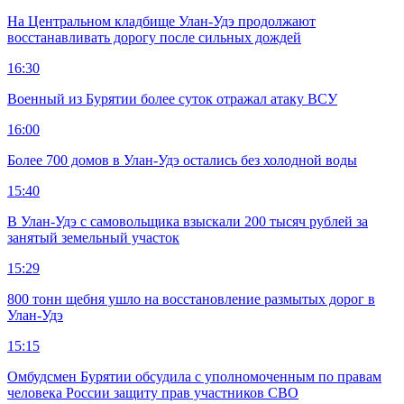
На Центральном кладбище Улан-Удэ продолжают
восстанавливать дорогу после сильных дождей
16:30
Военный из Бурятии более суток отражал атаку ВСУ
16:00
Более 700 домов в Улан-Удэ остались без холодной воды
15:40
В Улан-Удэ с самовольщика взыскали 200 тысяч рублей за
занятый земельный участок
15:29
800 тонн щебня ушло на восстановление размытых дорог в
Улан-Удэ
15:15
Омбудсмен Бурятии обсудила с уполномоченным по правам
человека России защиту прав участников СВО