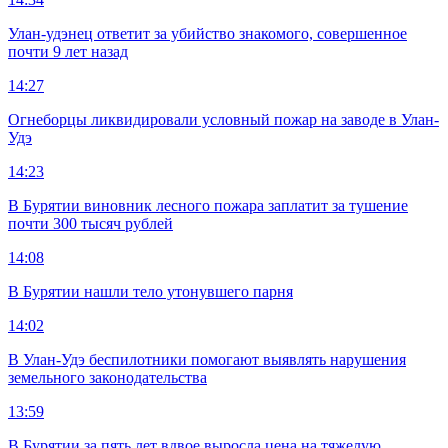
Улан-удэнец ответит за убийство знакомого, совершенное
почти 9 лет назад
14:27
Огнеборцы ликвидировали условный пожар на заводе в Улан-
Удэ
14:23
В Бурятии виновник лесного пожара заплатит за тушение
почти 300 тысяч рублей
14:08
В Бурятии нашли тело утонувшего парня
14:02
В Улан-Удэ беспилотники помогают выявлять нарушения
земельного законодательства
13:59
В Бурятии за пять лет вдвое выросла цена на тяжелую