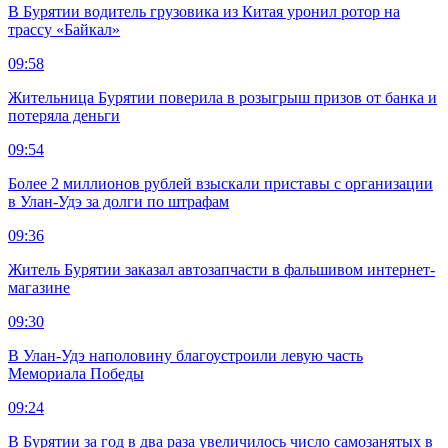
В Бурятии водитель грузовика из Китая уронил ротор на
трассу «Байкал»
09:58
Жительница Бурятии поверила в розыгрыш призов от банка и
потеряла деньги
09:54
Более 2 миллионов рублей взыскали приставы с организации
в Улан-Удэ за долги по штрафам
09:36
Житель Бурятии заказал автозапчасти в фальшивом интернет-
магазине
09:30
В Улан-Удэ наполовину благоустроили левую часть
Мемориала Победы
09:24
В Бурятии за год в два раза увеличилось число самозанятых в