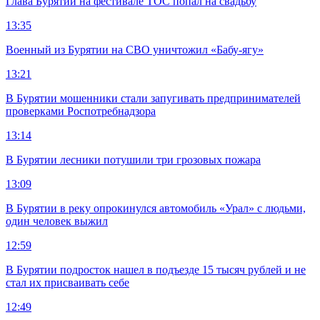
Глава Бурятии на фестивале ТОС попал на свадьбу
13:35
Военный из Бурятии на СВО уничтожил «Бабу-ягу»
13:21
В Бурятии мошенники стали запугивать предпринимателей
проверками Роспотребнадзора
13:14
В Бурятии лесники потушили три грозовых пожара
13:09
В Бурятии в реку опрокинулся автомобиль «Урал» с людьми,
один человек выжил
12:59
В Бурятии подросток нашел в подъезде 15 тысяч рублей и не
стал их присваивать себе
12:49