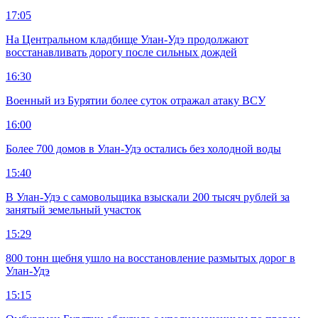
17:05
На Центральном кладбище Улан-Удэ продолжают
восстанавливать дорогу после сильных дождей
16:30
Военный из Бурятии более суток отражал атаку ВСУ
16:00
Более 700 домов в Улан-Удэ остались без холодной воды
15:40
В Улан-Удэ с самовольщика взыскали 200 тысяч рублей за
занятый земельный участок
15:29
800 тонн щебня ушло на восстановление размытых дорог в
Улан-Удэ
15:15