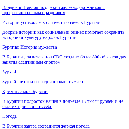
Владимир Павлов поздравил железнодорожников с
профессиональным праздником
Истории успеха: легко ли вести бизнес в Бурятии
Добрые истории: как социальный бизнес помогает сохранить
историю и культуру народов Бурятии
Бурятия: История мужества
В Бурятии для ветеранов СВО создано более 800 объектов для
занятия адаптивным спортом
Зурхай
Зурхай: не стоит сегодня продавать мясо
Криминальная Бурятия
В Бурятии подросток нашел в подъезде 15 тысяч рублей и не
стал их присваивать себе
Погода
В Бурятии завтра сохранится жаркая погода