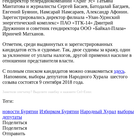
гендиректор телерадиокомпании «Ариг Ус» Татьяна
Мантатова и журналисты Сергей Басаев, Батодалай Багдаев,
Евгений Буянин, Намсарай Намсараев, Александр Афонин.
Зарегистрировались директор филиала «Улан-Удэнский
энергетический комплекс» ПАО «ТГК-14» Дмитрий
Дружинин и советник гендиректора ООО «Байкал-Плаза»
Иринчей Матханов.
Отметим, среди выдвинутых и зарегистрированных
кандидатов есть и судимые. Так, двое судимы за кражу, один
за уклонение от уплаты налогов, другой применил насилие в
отношении представителя власти.
С полным списком кандидатов можно ознакомиться
здесь
.
Напомним, выборы депутатов Народного Хурала шестого
созыва состоятся 9 сентября 2018 года.
Заметили опечатку? Выделите ошибку и нажмите Ctrl+Enter.
Теги:
новости Бурятии
Избирком Бурятии
Народный Хурал
выборы
депутаты
Поделиться
Поделиться
Отправить