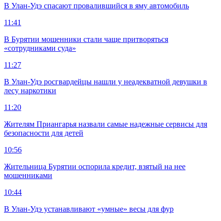
В Улан-Удэ спасают провалившийся в яму автомобиль
11:41
В Бурятии мошенники стали чаще притворяться
«сотрудниками суда»
11:27
В Улан-Удэ росгвардейцы нашли у неадекватной девушки в
лесу наркотики
11:20
Жителям Приангарья назвали самые надежные сервисы для
безопасности для детей
10:56
Жительница Бурятии оспорила кредит, взятый на нее
мошенниками
10:44
В Улан-Удэ устанавливают «умные» весы для фур