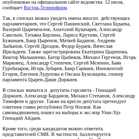
опубликован на официальном сайте ведомства 12 июля,
сообщает
Восток-Телеинформ
.
Так, в списках можно увидеть имена многих действующих
парламентариев, это Сергей Пашинский, Светлана Будаева,
Валерий Цыремпилов, Анатолий Кушнарев, Александр
Савельев, Татьяна Берлина, Лариса Крутиян, Сергей
Бужинаев, Баир Цыренов, Матвей Баданов, Андреян
Зыбынов, Сергей Дроздов, Федор Бураев, Вячеслав
Ирильдеев. Также зарегистрирована Екатерина Цыренова,
Виктор Малышенко, Батор Цыбиков, Михаил Гергенов, Игорь
Марковец, Александр Стопичев, Сергей Мезенин, Баян
Гуробазаров, Игорь Зубарев, Баир Гармаев, Иннокентий
Егоров, Евгения Лудупова и Оксана Бухольцева, спикер
парламента Цырен-Даши Доржиев.
В списках значатся и депутаты горсовета - Геннадий
Доржиев, Александр Барданов, Михаил Степанов, Александр
Тимофеев и другие. Также на кресло депутата претендует
советник главы республики Петр Носков. Как
самовыдвиженец пошел на выборы и экс-мэр Улан-Удэ
Геннадий Айдаев.
Кроме того, среди кандидатов можно отметить
представителей СМИ. В частности, баллотируется