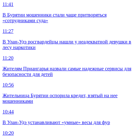
11:41
В Бурятии мошенники стали чаще притворяться
«сотрудниками суда»
11:27
В Улан-Удэ росгвардейцы нашли у неадекватной девушки в
лесу наркотики
11:20
Жителям Приангарья назвали самые надежные сервисы для
безопасности для детей
10:56
Жительница Бурятии оспорила кредит, взятый на нее
мошенниками
10:44
В Улан-Удэ устанавливают «умные» весы для фур
10:20