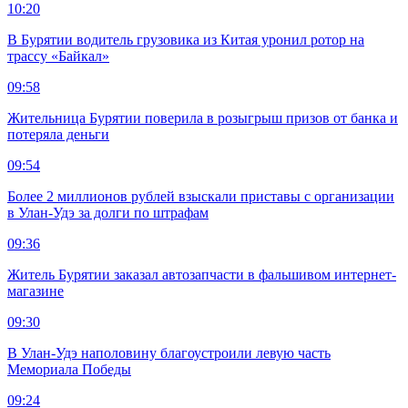
10:20
В Бурятии водитель грузовика из Китая уронил ротор на
трассу «Байкал»
09:58
Жительница Бурятии поверила в розыгрыш призов от банка и
потеряла деньги
09:54
Более 2 миллионов рублей взыскали приставы с организации
в Улан-Удэ за долги по штрафам
09:36
Житель Бурятии заказал автозапчасти в фальшивом интернет-
магазине
09:30
В Улан-Удэ наполовину благоустроили левую часть
Мемориала Победы
09:24