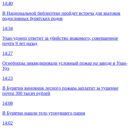
14:40
В Национальной библиотеке пройдет встреча для знатоков
родословных бурятских родов
14:34
Улан-удэнец ответит за убийство знакомого, совершенное
почти 9 лет назад
14:27
Огнеборцы ликвидировали условный пожар на заводе в Улан-
Удэ
14:23
В Бурятии виновник лесного пожара заплатит за тушение
почти 300 тысяч рублей
14:08
В Бурятии нашли тело утонувшего парня
14:02