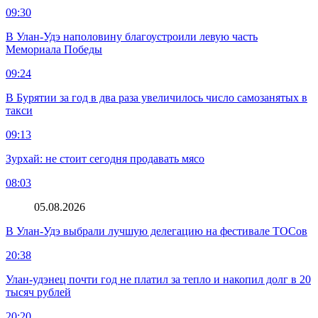
09:30
В Улан-Удэ наполовину благоустроили левую часть
Мемориала Победы
09:24
В Бурятии за год в два раза увеличилось число самозанятых в
такси
09:13
Зурхай: не стоит сегодня продавать мясо
08:03
05.08.2026
В Улан-Удэ выбрали лучшую делегацию на фестивале ТОСов
20:38
Улан-удэнец почти год не платил за тепло и накопил долг в 20
тысяч рублей
20:20