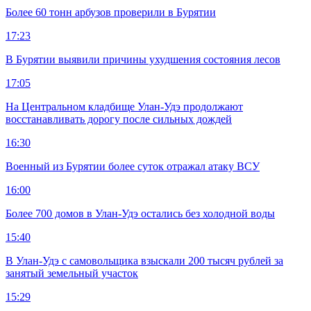
Более 60 тонн арбузов проверили в Бурятии
17:23
В Бурятии выявили причины ухудшения состояния лесов
17:05
На Центральном кладбище Улан-Удэ продолжают
восстанавливать дорогу после сильных дождей
16:30
Военный из Бурятии более суток отражал атаку ВСУ
16:00
Более 700 домов в Улан-Удэ остались без холодной воды
15:40
В Улан-Удэ с самовольщика взыскали 200 тысяч рублей за
занятый земельный участок
15:29