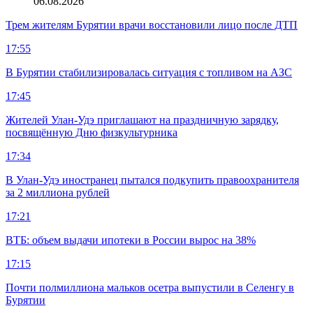
06.08.2026
Трем жителям Бурятии врачи восстановили лицо после ДТП
17:55
В Бурятии стабилизировалась ситуация с топливом на АЗС
17:45
Жителей Улан-Удэ приглашают на праздничную зарядку,
посвящённую Дню физкультурника
17:34
В Улан-Удэ иностранец пытался подкупить правоохранителя
за 2 миллиона рублей
17:21
ВТБ: объем выдачи ипотеки в России вырос на 38%
17:15
Почти полмиллиона мальков осетра выпустили в Селенгу в
Бурятии