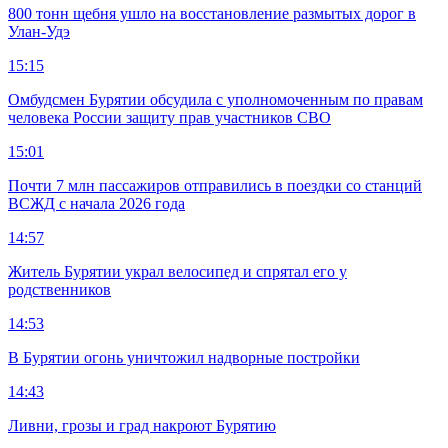
800 тонн щебня ушло на восстановление размытых дорог в
Улан-Удэ
15:15
Омбудсмен Бурятии обсудила с уполномоченным по правам
человека России защиту прав участников СВО
15:01
Почти 7 млн пассажиров отправились в поездки со станций
ВСЖД с начала 2026 года
14:57
Житель Бурятии украл велосипед и спрятал его у
родственников
14:53
В Бурятии огонь уничтожил надворные постройки
14:43
Ливни, грозы и град накроют Бурятию