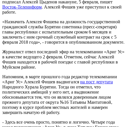
подписал Алексей Цыденов накануне, 5 февраля, пишет
Восток-Телеинформ
. Алексей Фишев уже приступил к своей
работе.
«Назначить Алексея Фишева на должность государственной
гражданской службы Бурятии советника (пресс-секретаря)
главы республики с испытательным сроком 6 месяцев и
заключить с ним срочный служебный контракт на срок с 5
февраля 2018 года», - говорится в опубликованном документе.
Журналист отвел последний эфир на телекомпании «Ариг Ус»
в качестве ведущего 2 февраля. Отметим, сейчас Алексей
Фишев находится в рабочей поездке с главой республики в
Муйском районе.
Напомним, в марте прошлого года редактор телекомпании
«Ариг Ус» Алексей Фишев выдвигался
на пост депутата
Народного Хурала Бурятии. Тогда он отметил, что
политических амбиций у него нет, а выдвижение
обосновывается тем, что он являлся доверенным лицом
прежнего депутата от округа №16 Татьяны Мантатовой,
поэтому в курсе проблем местных жителей и намерен
завершить начатую ей работу.
- Здесь все очень просто, понятно и логично. Четыре года