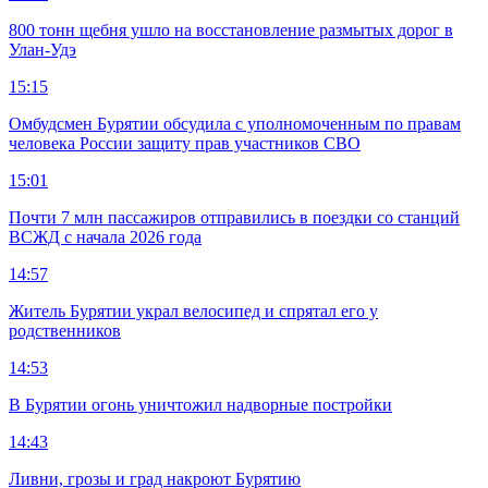
800 тонн щебня ушло на восстановление размытых дорог в
Улан-Удэ
15:15
Омбудсмен Бурятии обсудила с уполномоченным по правам
человека России защиту прав участников СВО
15:01
Почти 7 млн пассажиров отправились в поездки со станций
ВСЖД с начала 2026 года
14:57
Житель Бурятии украл велосипед и спрятал его у
родственников
14:53
В Бурятии огонь уничтожил надворные постройки
14:43
Ливни, грозы и град накроют Бурятию