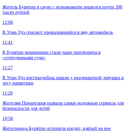
Житель Бурятии в сауне с незнакомцем лишился почти 200
тысяч рублей
12:06
В Улан-Удэ спасают провалившийся в яму автомобиль
11:41
В Бурятии мошенники стали чаще притворяться
«сотрудниками суда»
11:27
В Улан-Удэ росгвардейцы нашли у неадекватной девушки в
лесу наркотики
11:20
Жителям Приангарья назвали самые надежные сервисы для
безопасности для детей
10:56
Жительница Бурятии оспорила кредит, взятый на нее