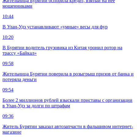
Жительница Бурятии оспорила кредит, взятый на нее
мошенниками
10:44
В Улан-Удэ устанавливают «умные» весы для фур
10:20
В Бурятии водитель грузовика из Китая уронил ротор на
трассу «Байкал»
09:58
Жительница Бурятии поверила в розыгрыш призов от банка и
потеряла деньги
09:54
Более 2 миллионов рублей взыскали приставы с организации
в Улан-Удэ за долги по штрафам
09:36
Житель Бурятии заказал автозапчасти в фальшивом интернет-
магазине