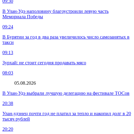
09:30
В Улан-Удэ наполовину благоустроили левую часть
Мемориала Победы
09:24
В Бурятии за год в два раза увеличилось число самозанятых в
такси
09:13
Зурхай: не стоит сегодня продавать мясо
08:03
05.08.2026
В Улан-Удэ выбрали лучшую делегацию на фестивале ТОСов
20:38
Улан-удэнец почти год не платил за тепло и накопил долг в 20
тысяч рублей
20:20