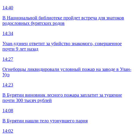
14:40
В Национальной библиотеке пройдет встреча для знатоков
родословных бурятских родов
14:34
Улан-удэнец ответит за убийство знакомого, совершенное
почти 9 лет назад
14:27
Огнеборцы ликвидировали условный пожар на заводе в Улан-
Удэ
14:23
В Бурятии виновник лесного пожара заплатит за тушение
почти 300 тысяч рублей
14:08
В Бурятии нашли тело утонувшего парня
14:02