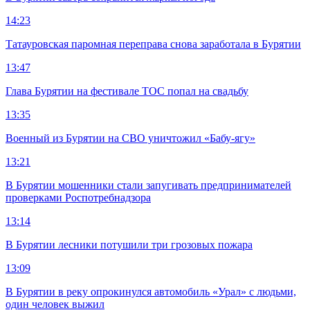
14:23
Татауровская паромная переправа снова заработала в Бурятии
13:47
Глава Бурятии на фестивале ТОС попал на свадьбу
13:35
Военный из Бурятии на СВО уничтожил «Бабу-ягу»
13:21
В Бурятии мошенники стали запугивать предпринимателей
проверками Роспотребнадзора
13:14
В Бурятии лесники потушили три грозовых пожара
13:09
В Бурятии в реку опрокинулся автомобиль «Урал» с людьми,
один человек выжил