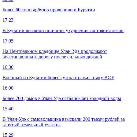
Более 60 тонн арбузов проверили в Бурятии
17:23
В Бурятии выявили причины ухудшения состояния лесов
17:05
На Центральном кладбище Улан-Удэ продолжают
восстанавливать дорогу после сильных дождей
16:30
Военный из Бурятии более суток отражал атаку ВСУ
16:00
Более 700 домов в Улан-Удэ остались без холодной воды
15:40
В Улан-Удэ с самовольщика взыскали 200 тысяч рублей за
занятый земельный участок
15:29