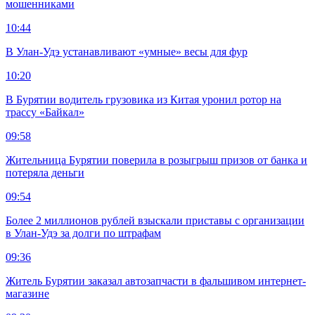
мошенниками
10:44
В Улан-Удэ устанавливают «умные» весы для фур
10:20
В Бурятии водитель грузовика из Китая уронил ротор на
трассу «Байкал»
09:58
Жительница Бурятии поверила в розыгрыш призов от банка и
потеряла деньги
09:54
Более 2 миллионов рублей взыскали приставы с организации
в Улан-Удэ за долги по штрафам
09:36
Житель Бурятии заказал автозапчасти в фальшивом интернет-
магазине