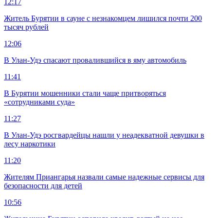
12:17
Житель Бурятии в сауне с незнакомцем лишился почти 200
тысяч рублей
12:06
В Улан-Удэ спасают провалившийся в яму автомобиль
11:41
В Бурятии мошенники стали чаще притворяться
«сотрудниками суда»
11:27
В Улан-Удэ росгвардейцы нашли у неадекватной девушки в
лесу наркотики
11:20
Жителям Приангарья назвали самые надежные сервисы для
безопасности для детей
10:56