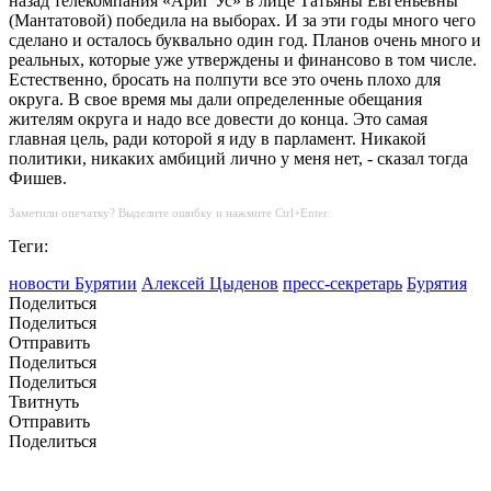
назад телекомпания «Ариг Ус» в лице Татьяны Евгеньевны
(Мантатовой) победила на выборах. И за эти годы много чего
сделано и осталось буквально один год. Планов очень много и
реальных, которые уже утверждены и финансово в том числе.
Естественно, бросать на полпути все это очень плохо для
округа. В свое время мы дали определенные обещания
жителям округа и надо все довести до конца. Это самая
главная цель, ради которой я иду в парламент. Никакой
политики, никаких амбиций лично у меня нет, - сказал тогда
Фишев.
Заметили опечатку? Выделите ошибку и нажмите Ctrl+Enter.
Теги:
новости Бурятии
Алексей Цыденов
пресс-секретарь
Бурятия
Поделиться
Поделиться
Отправить
Поделиться
Поделиться
Твитнуть
Отправить
Поделиться