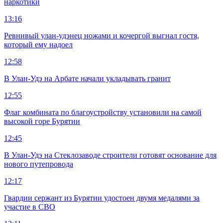
наркотики
13:16
Ревнивый улан-удэнец ножами и кочергой выгнал гостя,
который ему надоел
12:58
В Улан-Удэ на Арбате начали укладывать гранит
12:55
Флаг комбината по благоустройству установили на самой
высокой горе Бурятии
12:45
В Улан-Удэ на Стеклозаводе строители готовят основание для
нового путепровода
12:17
Гвардии сержант из Бурятии удостоен двумя медалями за
участие в СВО