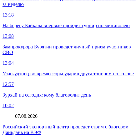
за неделю
13:18
На берегу Байкала впервые пройдет турнир по миниволею
13:08
Зампрокурора Бурятии проведет личный прием участников
СВО
13:04
Улан-удэнец во время ссоры ударил друга топором по голове
12:57
Зурхай на сегодня: кому благоволит день
10:02
07.08.2026
Российский экспортный центр проведет стрим с блогером
Даньдань на ВЭФ