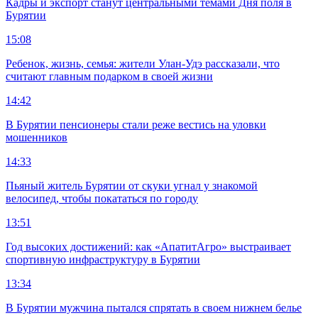
Кадры и экспорт станут центральными темами Дня поля в
Бурятии
15:08
Ребенок, жизнь, семья: жители Улан-Удэ рассказали, что
считают главным подарком в своей жизни
14:42
В Бурятии пенсионеры стали реже вестись на уловки
мошенников
14:33
Пьяный житель Бурятии от скуки угнал у знакомой
велосипед, чтобы покататься по городу
13:51
Год высоких достижений: как «АпатитАгро» выстраивает
спортивную инфраструктуру в Бурятии
13:34
В Бурятии мужчина пытался спрятать в своем нижнем белье