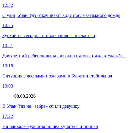
12:32
С улиц Улан-Удэ откачивают воду после затяжного дождя
10:25
Зурхай на сегодня: стрижка волос –к счастью
10:21
Двухлетний ребенок выпал из окна пятого этажа в Улан-Удэ
10:16
Ситуация с лесными пожарами в Бурятии стабильная
10:03
08.08.2026
В Улан-Удэ на «зебре» сбили девушку
17:22
На Байкале мужчина пошёл купаться и пропал