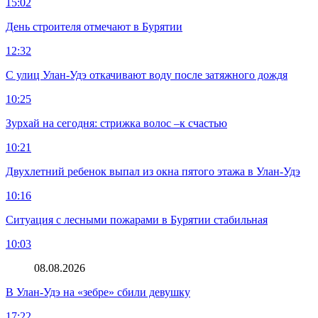
15:02
День строителя отмечают в Бурятии
12:32
С улиц Улан-Удэ откачивают воду после затяжного дождя
10:25
Зурхай на сегодня: стрижка волос –к счастью
10:21
Двухлетний ребенок выпал из окна пятого этажа в Улан-Удэ
10:16
Ситуация с лесными пожарами в Бурятии стабильная
10:03
08.08.2026
В Улан-Удэ на «зебре» сбили девушку
17:22