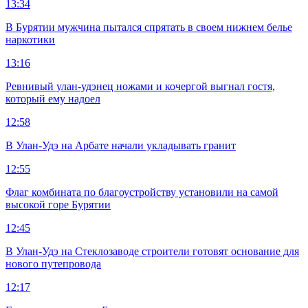
13:34
В Бурятии мужчина пытался спрятать в своем нижнем белье
наркотики
13:16
Ревнивый улан-удэнец ножами и кочергой выгнал гостя,
который ему надоел
12:58
В Улан-Удэ на Арбате начали укладывать гранит
12:55
Флаг комбината по благоустройству установили на самой
высокой горе Бурятии
12:45
В Улан-Удэ на Стеклозаводе строители готовят основание для
нового путепровода
12:17