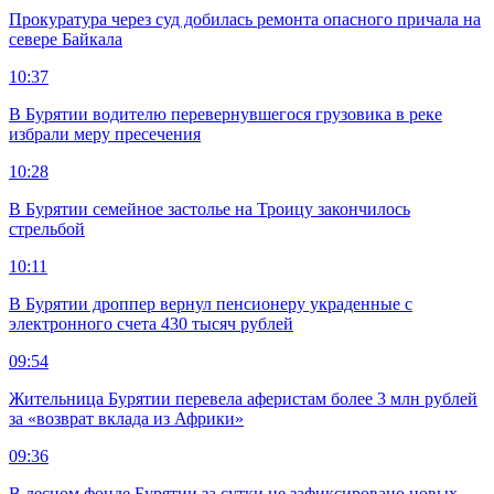
Прокуратура через суд добилась ремонта опасного причала на
севере Байкала
10:37
В Бурятии водителю перевернувшегося грузовика в реке
избрали меру пресечения
10:28
В Бурятии семейное застолье на Троицу закончилось
стрельбой
10:11
В Бурятии дроппер вернул пенсионеру украденные с
электронного счета 430 тысяч рублей
09:54
Жительница Бурятии перевела аферистам более 3 млн рублей
за «возврат вклада из Африки»
09:36
В лесном фонде Бурятии за сутки не зафиксировано новых