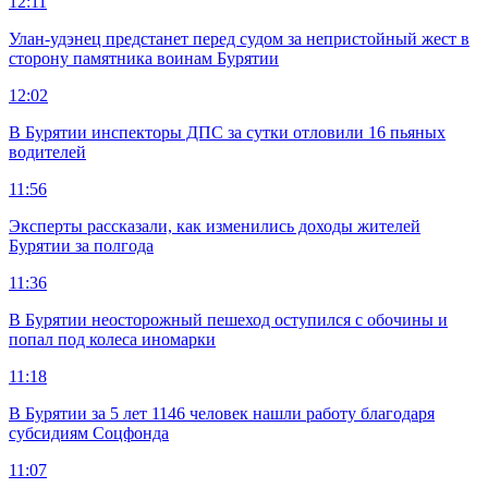
12:11
Улан-удэнец предстанет перед судом за непристойный жест в
сторону памятника воинам Бурятии
12:02
В Бурятии инспекторы ДПС за сутки отловили 16 пьяных
водителей
11:56
Эксперты рассказали, как изменились доходы жителей
Бурятии за полгода
11:36
В Бурятии неосторожный пешеход оступился с обочины и
попал под колеса иномарки
11:18
В Бурятии за 5 лет 1146 человек нашли работу благодаря
субсидиям Соцфонда
11:07