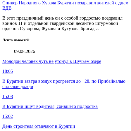
Спикер Народного Хурала Бурятии поздравил жителей с днем
ВДВ
В этот праздничный день он с особой гордостью поздравил
воинов 11-й отдельной гвардейской десантно-штурмовой
орденов Суворова, Жукова и Кутузова бригады.
Лента новостей
09.08.2026
Молодой человек чуть не утонул в Щучьем озере
18:05
В Бурятии завтра воздух прогреется до +28, по Прибайкалью
сильные дожди
15:08
В Бурятии ищут водителя, сбившего подростка
15:02
День строителя отмечают в Бурятии