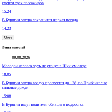
смерти трех пассажиров
15:24
В Бурятии завтра сохранится жаркая погода
14:23
Close
Лента новостей
09.08.2026
Молодой человек чуть не утонул в Щучьем озере
18:05
В Бурятии завтра воздух прогреется до +28, по Прибайкалью
сильные дожди
15:08
В Бурятии ищут водителя, сбившего подростка