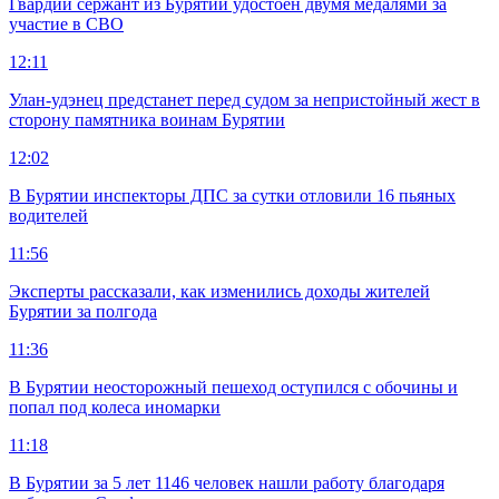
Гвардии сержант из Бурятии удостоен двумя медалями за
участие в СВО
12:11
Улан-удэнец предстанет перед судом за непристойный жест в
сторону памятника воинам Бурятии
12:02
В Бурятии инспекторы ДПС за сутки отловили 16 пьяных
водителей
11:56
Эксперты рассказали, как изменились доходы жителей
Бурятии за полгода
11:36
В Бурятии неосторожный пешеход оступился с обочины и
попал под колеса иномарки
11:18
В Бурятии за 5 лет 1146 человек нашли работу благодаря