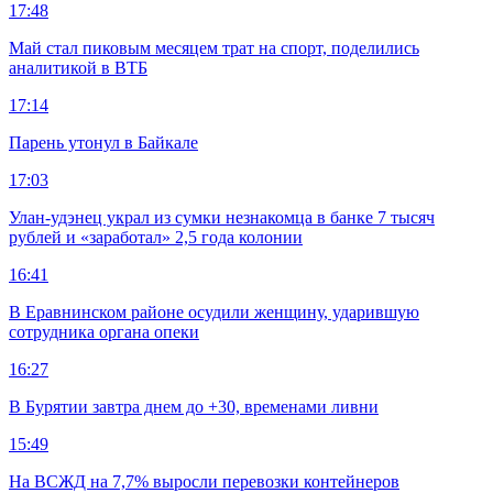
17:48
Май стал пиковым месяцем трат на спорт, поделились
аналитикой в ВТБ
17:14
Парень утонул в Байкале
17:03
Улан-удэнец украл из сумки незнакомца в банке 7 тысяч
рублей и «заработал» 2,5 года колонии
16:41
В Еравнинском районе осудили женщину, ударившую
сотрудника органа опеки
16:27
В Бурятии завтра днем до +30, временами ливни
15:49
На ВСЖД на 7,7% выросли перевозки контейнеров