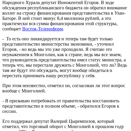
Народного Хурала депутат Иннокентий Егоров. В ходе
обсуждения республиканского бюджета он обратил внимание
коллег на строку финансирования представительства в Улан-
Баторе. В ней стоит минус 8,4 миллиона рублей, а это
практически вся сумма финансирования этой структуры,
сообщает
Восток-Телеинформ
.
- То есть оно ликвидируется и теперь там будет только
представительство министерства экономики, - уточнил
Егоров, - но ведь мы это уже проходили. Я считаю это
неуважением к Монголии, как к стране, ведь мы все знаем,
что руководитель представительства имел статус министра, а
теперь что, мы перестали дружить с Монголией, что ли? Ведь
там же будут это обсуждать, могут вообще обидеться и
перестать принимать нашу республику у себя.
При этом неизвестно, отметил он, согласован ли этот вопрос
вообще с Монголией.
- Я призываю потребовать от правительства восстановить
представительство в полном объеме, - обратился Егоров к
сессии.
Его поддержал депутат Валерий Цыремпилов, который
отметил, что торговый оборот с Монголией в прошлом году