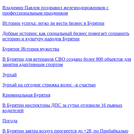
Владимир Павлов поздравил железнодорожников с
профессиональным праздником
Истории успеха: легко ли вести бизнес в Бурятии
Добрые истории: как социальный бизнес помогает сохранить
историю и культуру народов Бурятии
Бурятия: История мужества
В Бурятии для ветеранов СВО создано более 800 объектов для
занятия адаптивным спортом
Зурхай
Зурхай на сегодня: стрижка волос –к счастью
Криминальная Бурятия
В Бурятии инспекторы ДПС за сутки отловили 16 пьяных
водителей
Погода
В Бурятии завтра воздух прогреется до +28, по Прибайкалью