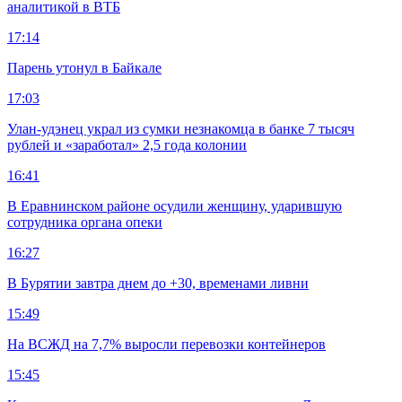
аналитикой в ВТБ
17:14
Парень утонул в Байкале
17:03
Улан-удэнец украл из сумки незнакомца в банке 7 тысяч
рублей и «заработал» 2,5 года колонии
16:41
В Еравнинском районе осудили женщину, ударившую
сотрудника органа опеки
16:27
В Бурятии завтра днем до +30, временами ливни
15:49
На ВСЖД на 7,7% выросли перевозки контейнеров
15:45