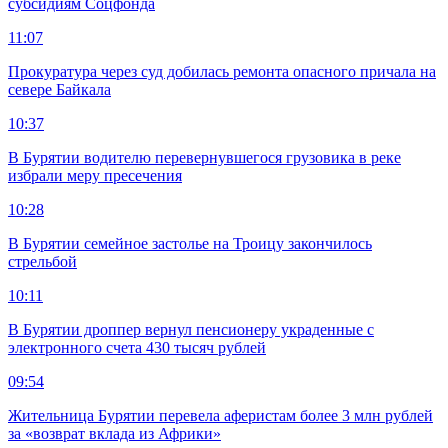
субсидиям Соцфонда
11:07
Прокуратура через суд добилась ремонта опасного причала на
севере Байкала
10:37
В Бурятии водителю перевернувшегося грузовика в реке
избрали меру пресечения
10:28
В Бурятии семейное застолье на Троицу закончилось
стрельбой
10:11
В Бурятии дроппер вернул пенсионеру украденные с
электронного счета 430 тысяч рублей
09:54
Жительница Бурятии перевела аферистам более 3 млн рублей
за «возврат вклада из Африки»