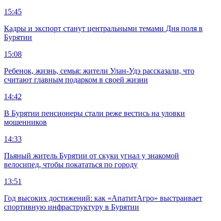
15:45
Кадры и экспорт станут центральными темами Дня поля в
Бурятии
15:08
Ребенок, жизнь, семья: жители Улан-Удэ рассказали, что
считают главным подарком в своей жизни
14:42
В Бурятии пенсионеры стали реже вестись на уловки
мошенников
14:33
Пьяный житель Бурятии от скуки угнал у знакомой
велосипед, чтобы покататься по городу
13:51
Год высоких достижений: как «АпатитАгро» выстраивает
спортивную инфраструктуру в Бурятии