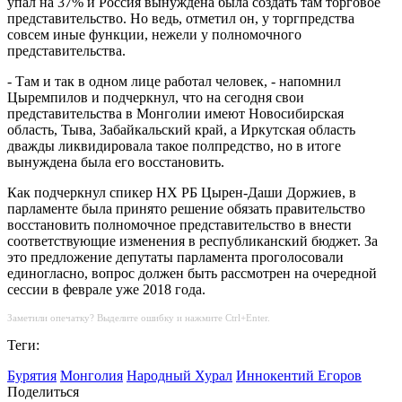
упал на 37% и Россия вынуждена была создать там торговое
представительство. Но ведь, отметил он, у торгпредства
совсем иные функции, нежели у полномочного
представительства.
- Там и так в одном лице работал человек, - напомнил
Цыремпилов и подчеркнул, что на сегодня свои
представительства в Монголии имеют Новосибирская
область, Тыва, Забайкальский край, а Иркутская область
дважды ликвидировала такое полпредство, но в итоге
вынуждена была его восстановить.
Как подчеркнул спикер НХ РБ Цырен-Даши Доржиев, в
парламенте была принято решение обязать правительство
восстановить полномочное представительство в внести
соответствующие изменения в республиканский бюджет. За
это предложение депутаты парламента проголосовали
единогласно, вопрос должен быть рассмотрен на очередной
сессии в феврале уже 2018 года.
Заметили опечатку? Выделите ошибку и нажмите Ctrl+Enter.
Теги:
Бурятия
Монголия
Народный Хурал
Иннокентий Егоров
Поделиться