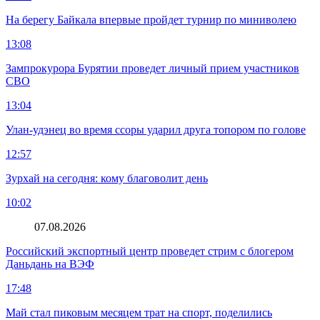
На берегу Байкала впервые пройдет турнир по миниволею
13:08
Зампрокурора Бурятии проведет личный прием участников
СВО
13:04
Улан-удэнец во время ссоры ударил друга топором по голове
12:57
Зурхай на сегодня: кому благоволит день
10:02
07.08.2026
Российский экспортный центр проведет стрим с блогером
Даньдань на ВЭФ
17:48
Май стал пиковым месяцем трат на спорт, поделились