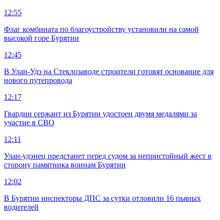
12:55
Флаг комбината по благоустройству установили на самой
высокой горе Бурятии
12:45
В Улан-Удэ на Стеклозаводе строители готовят основание для
нового путепровода
12:17
Гвардии сержант из Бурятии удостоен двумя медалями за
участие в СВО
12:11
Улан-удэнец предстанет перед судом за непристойный жест в
сторону памятника воинам Бурятии
12:02
В Бурятии инспекторы ДПС за сутки отловили 16 пьяных
водителей