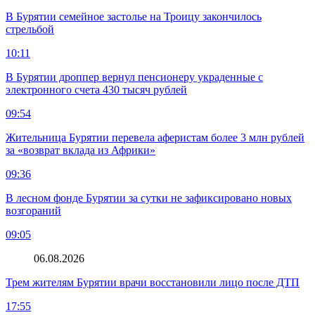
В Бурятии семейное застолье на Троицу закончилось
стрельбой
10:11
В Бурятии дроппер вернул пенсионеру украденные с
электронного счета 430 тысяч рублей
09:54
Жительница Бурятии перевела аферистам более 3 млн рублей
за «возврат вклада из Африки»
09:36
В лесном фонде Бурятии за сутки не зафиксировано новых
возгораний
09:05
06.08.2026
Трем жителям Бурятии врачи восстановили лицо после ДТП
17:55