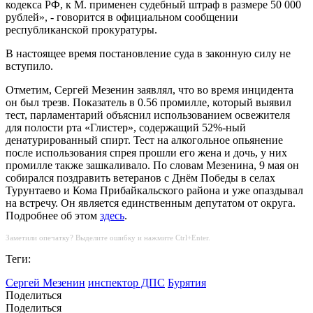
кодекса РФ, к М. применен судебный штраф в размере 50 000
рублей», - говорится в официальном сообщении
республиканской прокуратуры.
В настоящее время постановление суда в законную силу не
вступило.
Отметим, Сергей Мезенин заявлял, что во время инцидента
он был трезв. Показатель в 0.56 промилле, который выявил
тест, парламентарий объяснил использованием освежителя
для полости рта «Глистер», содержащий 52%-ный
денатурированный спирт. Тест на алкогольное опьянение
после использования спрея прошли его жена и дочь, у них
промилле также зашкаливало. По словам Мезенина, 9 мая он
собирался поздравить ветеранов с Днём Победы в селах
Турунтаево и Кома Прибайкальского района и уже опаздывал
на встречу. Он является единственным депутатом от округа.
Подробнее об этом
здесь
.
Заметили опечатку? Выделите ошибку и нажмите Ctrl+Enter.
Теги:
Сергей Мезенин
инспектор ДПС
Бурятия
Поделиться
Поделиться