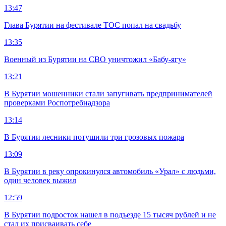
13:47
Глава Бурятии на фестивале ТОС попал на свадьбу
13:35
Военный из Бурятии на СВО уничтожил «Бабу-ягу»
13:21
В Бурятии мошенники стали запугивать предпринимателей
проверками Роспотребнадзора
13:14
В Бурятии лесники потушили три грозовых пожара
13:09
В Бурятии в реку опрокинулся автомобиль «Урал» с людьми,
один человек выжил
12:59
В Бурятии подросток нашел в подъезде 15 тысяч рублей и не
стал их присваивать себе