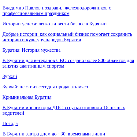
Владимир Павлов поздравил железнодорожников с
профессиональным праздником
Истории успеха: легко ли вести бизнес в Бурятии
Добрые истории: как социальный бизнес помогает сохранить
историю и культуру народов Бурятии
Бурятия: История мужества
В Бурятии для ветеранов СВО создано более 800 объектов для
занятия адаптивным спортом
Зурхай
Зурхай: не стоит сегодня продавать мясо
Криминальная Бурятия
В Бурятии инспекторы ДПС за сутки отловили 16 пьяных
водителей
Погода
В Бурятии завтра днем до +30, временами ливни