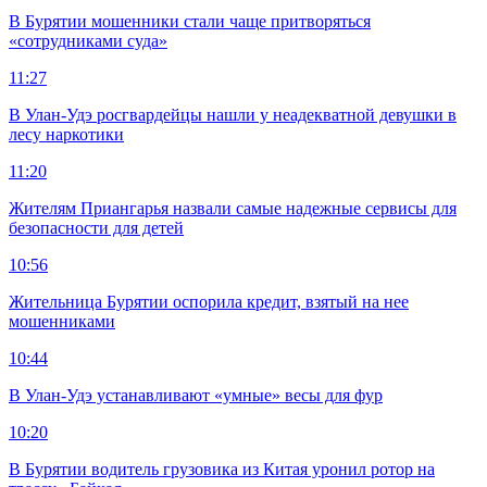
В Бурятии мошенники стали чаще притворяться
«сотрудниками суда»
11:27
В Улан-Удэ росгвардейцы нашли у неадекватной девушки в
лесу наркотики
11:20
Жителям Приангарья назвали самые надежные сервисы для
безопасности для детей
10:56
Жительница Бурятии оспорила кредит, взятый на нее
мошенниками
10:44
В Улан-Удэ устанавливают «умные» весы для фур
10:20
В Бурятии водитель грузовика из Китая уронил ротор на