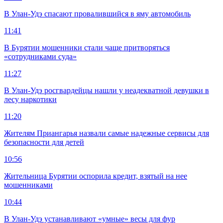
В Улан-Удэ спасают провалившийся в яму автомобиль
11:41
В Бурятии мошенники стали чаще притворяться
«сотрудниками суда»
11:27
В Улан-Удэ росгвардейцы нашли у неадекватной девушки в
лесу наркотики
11:20
Жителям Приангарья назвали самые надежные сервисы для
безопасности для детей
10:56
Жительница Бурятии оспорила кредит, взятый на нее
мошенниками
10:44
В Улан-Удэ устанавливают «умные» весы для фур