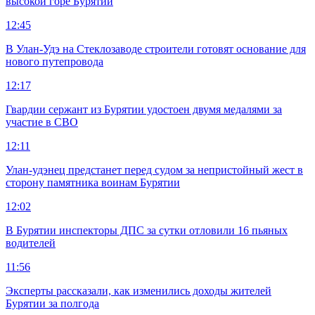
высокой горе Бурятии
12:45
В Улан-Удэ на Стеклозаводе строители готовят основание для
нового путепровода
12:17
Гвардии сержант из Бурятии удостоен двумя медалями за
участие в СВО
12:11
Улан-удэнец предстанет перед судом за непристойный жест в
сторону памятника воинам Бурятии
12:02
В Бурятии инспекторы ДПС за сутки отловили 16 пьяных
водителей
11:56
Эксперты рассказали, как изменились доходы жителей
Бурятии за полгода