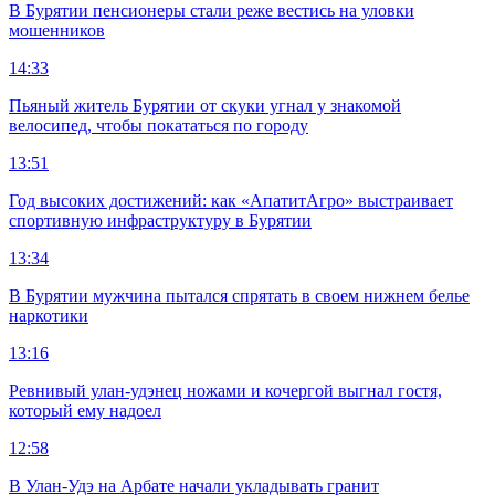
В Бурятии пенсионеры стали реже вестись на уловки
мошенников
14:33
Пьяный житель Бурятии от скуки угнал у знакомой
велосипед, чтобы покататься по городу
13:51
Год высоких достижений: как «АпатитАгро» выстраивает
спортивную инфраструктуру в Бурятии
13:34
В Бурятии мужчина пытался спрятать в своем нижнем белье
наркотики
13:16
Ревнивый улан-удэнец ножами и кочергой выгнал гостя,
который ему надоел
12:58
В Улан-Удэ на Арбате начали укладывать гранит