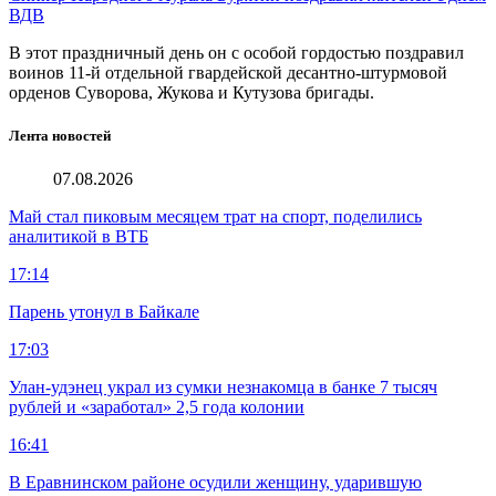
ВДВ
В этот праздничный день он с особой гордостью поздравил
воинов 11-й отдельной гвардейской десантно-штурмовой
орденов Суворова, Жукова и Кутузова бригады.
Лента новостей
07.08.2026
Май стал пиковым месяцем трат на спорт, поделились
аналитикой в ВТБ
17:14
Парень утонул в Байкале
17:03
Улан-удэнец украл из сумки незнакомца в банке 7 тысяч
рублей и «заработал» 2,5 года колонии
16:41
В Еравнинском районе осудили женщину, ударившую