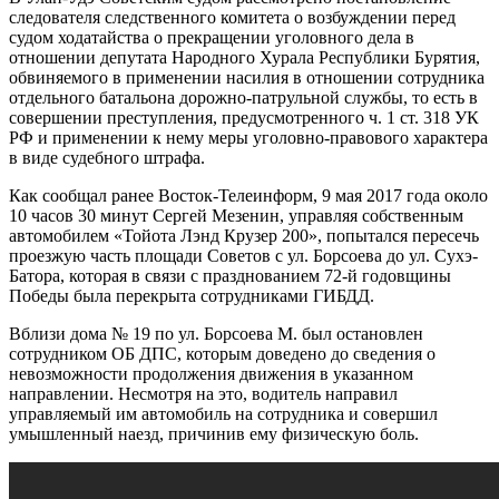
следователя следственного комитета о возбуждении перед
судом ходатайства о прекращении уголовного дела в
отношении депутата Народного Хурала Республики Бурятия,
обвиняемого в применении насилия в отношении сотрудника
отдельного батальона дорожно-патрульной службы, то есть в
совершении преступления, предусмотренного ч. 1 ст. 318 УК
РФ и применении к нему меры уголовно-правового характера
в виде судебного штрафа.
Как сообщал ранее Восток-Телеинформ, 9 мая 2017 года около
10 часов 30 минут Сергей Мезенин, управляя собственным
автомобилем «Тойота Лэнд Крузер 200», попытался пересечь
проезжую часть площади Советов с ул. Борсоева до ул. Сухэ-
Батора, которая в связи с празднованием 72-й годовщины
Победы была перекрыта сотрудниками ГИБДД.
Вблизи дома № 19 по ул. Борсоева М. был остановлен
сотрудником ОБ ДПС, которым доведено до сведения о
невозможности продолжения движения в указанном
направлении. Несмотря на это, водитель направил
управляемый им автомобиль на сотрудника и совершил
умышленный наезд, причинив ему физическую боль.