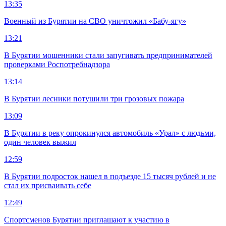
13:35
Военный из Бурятии на СВО уничтожил «Бабу-ягу»
13:21
В Бурятии мошенники стали запугивать предпринимателей
проверками Роспотребнадзора
13:14
В Бурятии лесники потушили три грозовых пожара
13:09
В Бурятии в реку опрокинулся автомобиль «Урал» с людьми,
один человек выжил
12:59
В Бурятии подросток нашел в подъезде 15 тысяч рублей и не
стал их присваивать себе
12:49
Спортсменов Бурятии приглашают к участию в