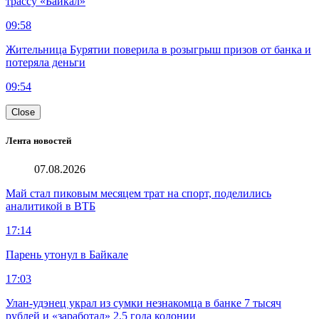
трассу «Байкал»
09:58
Жительница Бурятии поверила в розыгрыш призов от банка и
потеряла деньги
09:54
Close
Лента новостей
07.08.2026
Май стал пиковым месяцем трат на спорт, поделились
аналитикой в ВТБ
17:14
Парень утонул в Байкале
17:03
Улан-удэнец украл из сумки незнакомца в банке 7 тысяч
рублей и «заработал» 2,5 года колонии