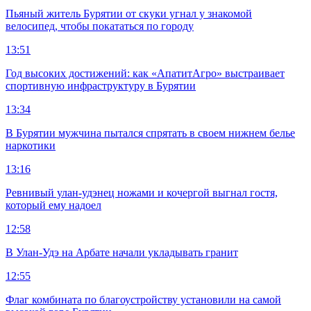
Пьяный житель Бурятии от скуки угнал у знакомой
велосипед, чтобы покататься по городу
13:51
Год высоких достижений: как «АпатитАгро» выстраивает
спортивную инфраструктуру в Бурятии
13:34
В Бурятии мужчина пытался спрятать в своем нижнем белье
наркотики
13:16
Ревнивый улан-удэнец ножами и кочергой выгнал гостя,
который ему надоел
12:58
В Улан-Удэ на Арбате начали укладывать гранит
12:55
Флаг комбината по благоустройству установили на самой