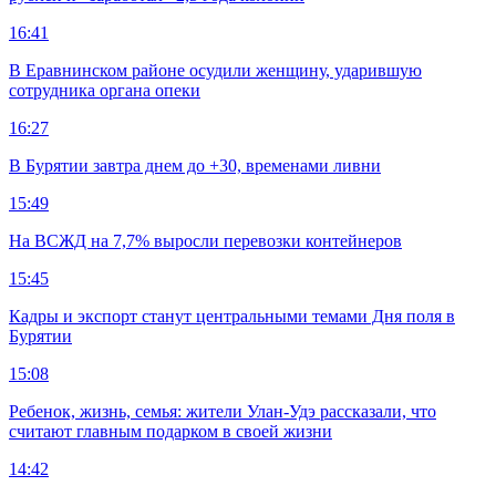
16:41
В Еравнинском районе осудили женщину, ударившую
сотрудника органа опеки
16:27
В Бурятии завтра днем до +30, временами ливни
15:49
На ВСЖД на 7,7% выросли перевозки контейнеров
15:45
Кадры и экспорт станут центральными темами Дня поля в
Бурятии
15:08
Ребенок, жизнь, семья: жители Улан-Удэ рассказали, что
считают главным подарком в своей жизни
14:42