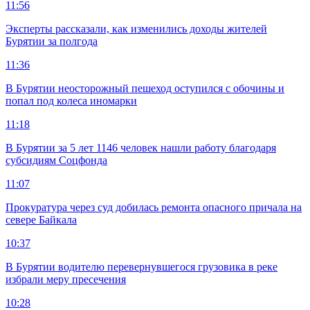
11:56
Эксперты рассказали, как изменились доходы жителей
Бурятии за полгода
11:36
В Бурятии неосторожный пешеход оступился с обочины и
попал под колеса иномарки
11:18
В Бурятии за 5 лет 1146 человек нашли работу благодаря
субсидиям Соцфонда
11:07
Прокуратура через суд добилась ремонта опасного причала на
севере Байкала
10:37
В Бурятии водителю перевернувшегося грузовика в реке
избрали меру пресечения
10:28