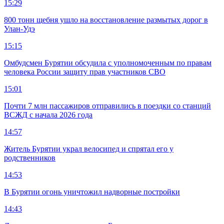
15:29
800 тонн щебня ушло на восстановление размытых дорог в
Улан-Удэ
15:15
Омбудсмен Бурятии обсудила с уполномоченным по правам
человека России защиту прав участников СВО
15:01
Почти 7 млн пассажиров отправились в поездки со станций
ВСЖД с начала 2026 года
14:57
Житель Бурятии украл велосипед и спрятал его у
родственников
14:53
В Бурятии огонь уничтожил надворные постройки
14:43