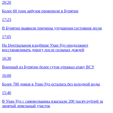
20:20
Более 60 тонн арбузов проверили в Бурятии
17:23
В Бурятии выявили причины ухудшения состояния лесов
17:05
На Центральном кладбище Улан-Удэ продолжают
восстанавливать дорогу после сильных дождей
16:30
Военный из Бурятии более суток отражал атаку ВСУ
16:00
Более 700 домов в Улан-Удэ остались без холодной воды
15:40
В Улан-Удэ с самовольщика взыскали 200 тысяч рублей за
занятый земельный участок