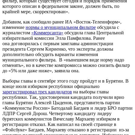
фильтр, который существует сегодня и порядок применения
которого описан в федеральном законе, должен быть, по
крайней мере, скорректирован».
Добавим, как сообщало ранее ИА «Восток-Телеинформ»,
изменение
нормы о муниципальном фильтре
обсудила с
журналистом
«Коммерсанта»
обсудила глава Центральной
избирательной комиссии Элла Памфилова. Ранее
она договорилась с первым замглавы администрации
президента Сергеем Кириенко, что эксперты должны
дополнительно обсудить варианты изменения
муниципального фильтра. В «нынешнем виде норму надо
отменять», но в качестве компромисса можно снизить фильтр
до «5% или даже ниже», заявила она.
Выборы главы в сентябре этого году пройдут и в Бурятии. В
конце июля избирком республики официально
зарегистрировал трех кандидатов
на выборы главы
республики. Так, удостоверения кандидата получили врио
главы Бурятии Алексей Цыденов, представитель партии
«Коммунисты России» Батодалай Багдаев и лидер БРО партии
ЛДПР Сергей Дорош. Четвертому кандидату лидеру
бурятских коммунистов Вячеславу Мархаеву избирком в
регистрации отказал. Как написал на своей странице в
«Фэйсбуке» Багдаев, Мархаеву отказано в регистрации из-за