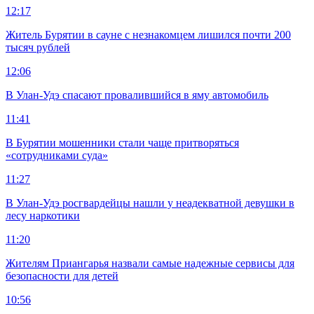
12:17
Житель Бурятии в сауне с незнакомцем лишился почти 200
тысяч рублей
12:06
В Улан-Удэ спасают провалившийся в яму автомобиль
11:41
В Бурятии мошенники стали чаще притворяться
«сотрудниками суда»
11:27
В Улан-Удэ росгвардейцы нашли у неадекватной девушки в
лесу наркотики
11:20
Жителям Приангарья назвали самые надежные сервисы для
безопасности для детей
10:56