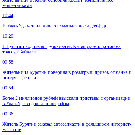
мошенниками
10:44
В Улан-Удэ устанавливают «умные» весы для фур
10:20
В Бурятии водитель грузовика из Китая уронил ротор на
трассу «Байкал»
09:58
Жительница Бурятии поверила в розыгрыш призов от банка и
потеряла деньги
09:54
Более 2 миллионов рублей взыскали приставы с организации
в Улан-Удэ за долги по штрафам
09:36
Житель Бурятии заказал автозапчасти в фальшивом интернет-
магазине