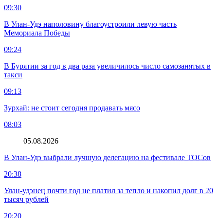
09:30
В Улан-Удэ наполовину благоустроили левую часть
Мемориала Победы
09:24
В Бурятии за год в два раза увеличилось число самозанятых в
такси
09:13
Зурхай: не стоит сегодня продавать мясо
08:03
05.08.2026
В Улан-Удэ выбрали лучшую делегацию на фестивале ТОСов
20:38
Улан-удэнец почти год не платил за тепло и накопил долг в 20
тысяч рублей
20:20