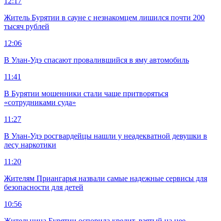
12:17
Житель Бурятии в сауне с незнакомцем лишился почти 200
тысяч рублей
12:06
В Улан-Удэ спасают провалившийся в яму автомобиль
11:41
В Бурятии мошенники стали чаще притворяться
«сотрудниками суда»
11:27
В Улан-Удэ росгвардейцы нашли у неадекватной девушки в
лесу наркотики
11:20
Жителям Приангарья назвали самые надежные сервисы для
безопасности для детей
10:56
Жительница Бурятии оспорила кредит, взятый на нее