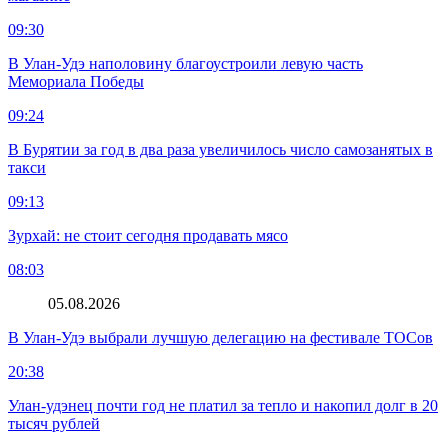
09:30
В Улан-Удэ наполовину благоустроили левую часть
Мемориала Победы
09:24
В Бурятии за год в два раза увеличилось число самозанятых в
такси
09:13
Зурхай: не стоит сегодня продавать мясо
08:03
05.08.2026
В Улан-Удэ выбрали лучшую делегацию на фестивале ТОСов
20:38
Улан-удэнец почти год не платил за тепло и накопил долг в 20
тысяч рублей