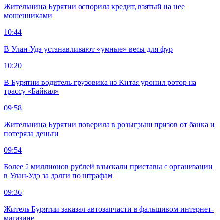
Жительница Бурятии оспорила кредит, взятый на нее
мошенниками
10:44
В Улан-Удэ устанавливают «умные» весы для фур
10:20
В Бурятии водитель грузовика из Китая уронил ротор на
трассу «Байкал»
09:58
Жительница Бурятии поверила в розыгрыш призов от банка и
потеряла деньги
09:54
Более 2 миллионов рублей взыскали приставы с организации
в Улан-Удэ за долги по штрафам
09:36
Житель Бурятии заказал автозапчасти в фальшивом интернет-
магазине