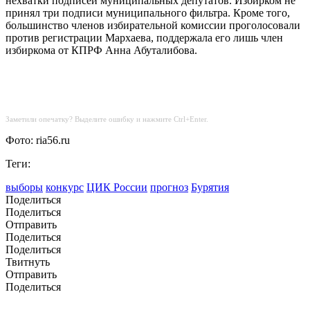
нехватки подписей муниципальных депутатов. Избирком не
принял три подписи муниципального фильтра. Кроме того,
большинство членов избирательной комиссии проголосовали
против регистрации Мархаева, поддержала его лишь член
избиркома от КПРФ Анна Абуталибова.
Заметили опечатку? Выделите ошибку и нажмите Ctrl+Enter.
Фото: ria56.ru
Теги:
выборы
конкурс
ЦИК России
прогноз
Бурятия
Поделиться
Поделиться
Отправить
Поделиться
Поделиться
Твитнуть
Отправить
Поделиться