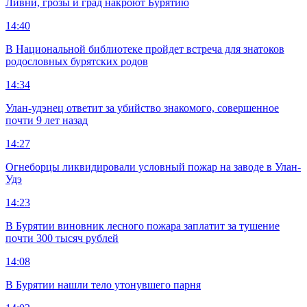
Ливни, грозы и град накроют Бурятию
14:40
В Национальной библиотеке пройдет встреча для знатоков
родословных бурятских родов
14:34
Улан-удэнец ответит за убийство знакомого, совершенное
почти 9 лет назад
14:27
Огнеборцы ликвидировали условный пожар на заводе в Улан-
Удэ
14:23
В Бурятии виновник лесного пожара заплатит за тушение
почти 300 тысяч рублей
14:08
В Бурятии нашли тело утонувшего парня