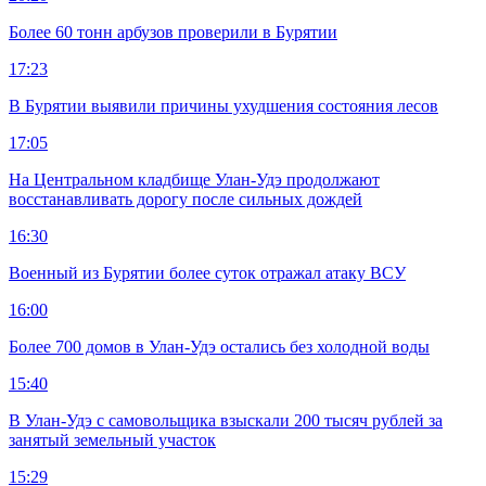
Более 60 тонн арбузов проверили в Бурятии
17:23
В Бурятии выявили причины ухудшения состояния лесов
17:05
На Центральном кладбище Улан-Удэ продолжают
восстанавливать дорогу после сильных дождей
16:30
Военный из Бурятии более суток отражал атаку ВСУ
16:00
Более 700 домов в Улан-Удэ остались без холодной воды
15:40
В Улан-Удэ с самовольщика взыскали 200 тысяч рублей за
занятый земельный участок
15:29