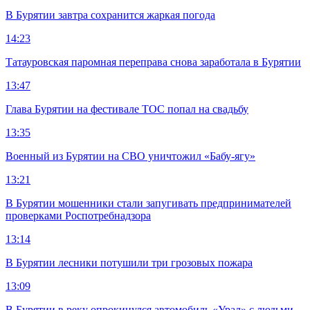
В Бурятии завтра сохранится жаркая погода
14:23
Татауровская паромная переправа снова заработала в Бурятии
13:47
Глава Бурятии на фестивале ТОС попал на свадьбу
13:35
Военный из Бурятии на СВО уничтожил «Бабу-ягу»
13:21
В Бурятии мошенники стали запугивать предпринимателей
проверками Роспотребнадзора
13:14
В Бурятии лесники потушили три грозовых пожара
13:09
В Бурятии в реку опрокинулся автомобиль «Урал» с людьми,