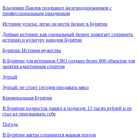
Владимир Павлов поздравил железнодорожников с
профессиональным праздником
Истории успеха: легко ли вести бизнес в Бурятии
Добрые истории: как социальный бизнес помогает сохранить
историю и культуру народов Бурятии
Бурятия: История мужества
В Бурятии для ветеранов СВО создано более 800 объектов для
занятия адаптивным спортом
Зурхай
Зурхай: не стоит сегодня продавать мясо
Криминальная Бурятия
В Бурятии подросток нашел в подъезде 15 тысяч рублей и не
стал их присваивать себе
Погода
В Бурятии завтра сохранится жаркая погода