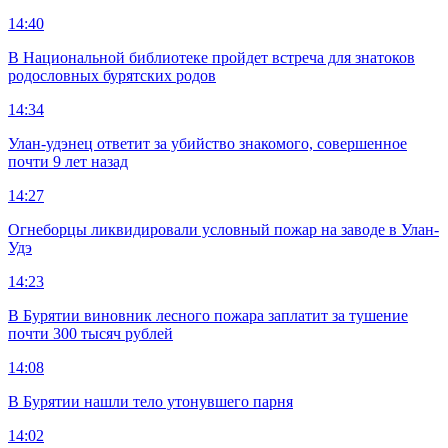
14:40
В Национальной библиотеке пройдет встреча для знатоков
родословных бурятских родов
14:34
Улан-удэнец ответит за убийство знакомого, совершенное
почти 9 лет назад
14:27
Огнеборцы ликвидировали условный пожар на заводе в Улан-
Удэ
14:23
В Бурятии виновник лесного пожара заплатит за тушение
почти 300 тысяч рублей
14:08
В Бурятии нашли тело утонувшего парня
14:02