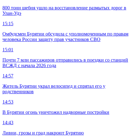
800 тонн щебня ушло на восстановление размытых дорог в
Улан-Удэ
15:15
Омбудсмен Бурятии обсудила с уполномоченным по правам
человека России защиту прав участников СВО
15:01
Почти 7 млн пассажиров отправились в поездки со станций
ВСЖД с начала 2026 года
14:57
Житель Бурятии украл велосипед и спрятал его у
родственников
14:53
В Бурятии огонь уничтожил надворные постройки
14:43
Ливни, грозы и град накроют Бурятию