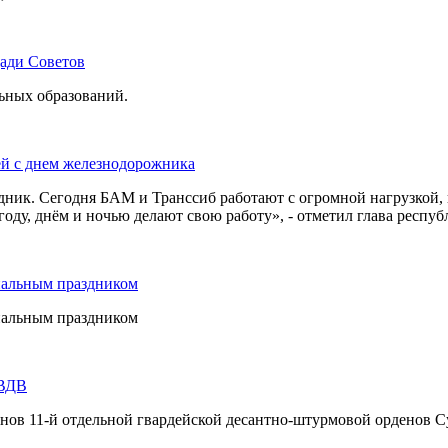
щади Советов
льных образований.
ей с днем железнодорожника
дник. Сегодня БАМ и Транссиб работают с огромной нагрузкой,
оду, днём и ночью делают свою работу», - отметил глава респуб
нальным праздником
нальным праздником
 ВДВ
инов 11-й отдельной гвардейской десантно-штурмовой орденов С