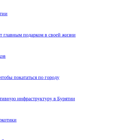
ятии
ют главным подарком в своей жизни
ков
чтобы покататься по городу
ртивную инфраструктуру в Бурятии
ркотики