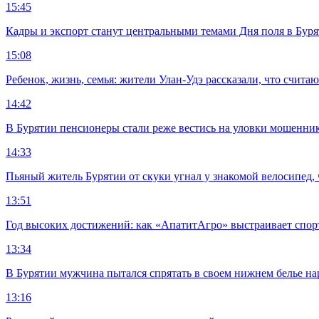
15:45
Кадры и экспорт станут центральными темами Дня поля в Бур
15:08
Ребенок, жизнь, семья: жители Улан-Удэ рассказали, что счита
14:42
В Бурятии пенсионеры стали реже вестись на уловки мошенни
14:33
Пьяный житель Бурятии от скуки угнал у знакомой велосипед, 
13:51
Год высоких достижений: как «АпатитАгро» выстраивает спо
13:34
В Бурятии мужчина пытался спрятать в своем нижнем белье на
13:16