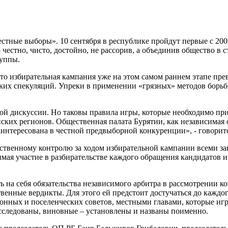
стные выборы». 10 сентября в республике пройдут первые с 200
честно, чисто, достойно, не рассорив, а объединив общество в
руппы.
 избирательная кампания уже на этом самом раннем этапе прев
х спекуляций. Упреки в применении «грязных» методов борьбы, 
й дискуссии. Но таковы правила игры, которые необходимо прин
ских регионов. Общественная палата Бурятии, как независимая 
заинтересована в честной предвыборной конкуренции», - говори
щественному контролю за ходом избирательной кампании всеми 
имая участие в разбирательстве каждого обращения кандидатов 
ть на себя обязательства независимого арбитра в рассмотрении
нные вердикты. Для этого ей предстоит достучаться до каждого
айонных и поселенческих советов, местными главами, которые 
сследованы, виновные – установлены и названы поименно.