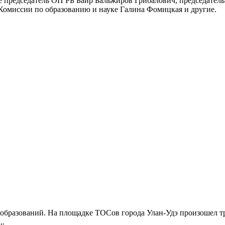
е председатель ОП РБ Баир Бальжиров Грибалович, председатель
Комиссии по образованию и науке Галина Фомицкая и другие.
бразований. На площадке ТОСов города Улан-Удэ произошел тр
,.