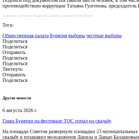
Подписи под документом поставили шесть человек, в том числ
противодействию коррупции Татьяна Гулгенова, председатель 
Заметили опечатку? Выделите ошибку и нажмите Ctrl+Enter.
Теги:
Общественная палата
Бурятия
выборы
честные выборы
Поделиться
Поделиться
Отправить
Поделиться
Поделиться
Твитнуть
Отправить
Поделиться
Другие новости
6 августа 2026 г.
Глава Бурятии на фестивале ТОС попал на свадьбу
На площади Советов развернули площадки 23 муниципальных о
свадьбу и поздравил молодоженов Данила и Дарью Балдановых