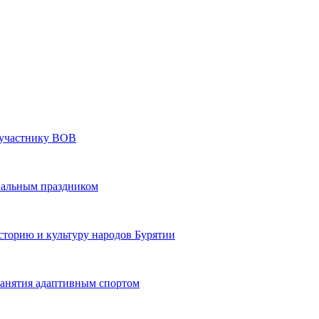
» участнику ВОВ
нальным праздником
сторию и культуру народов Бурятии
 занятия адаптивным спортом