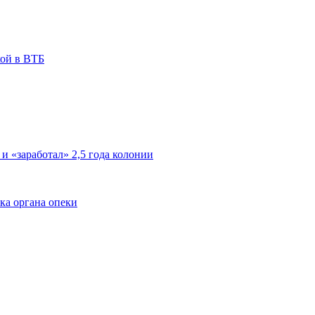
кой в ВТБ
 и «заработал» 2,5 года колонии
ка органа опеки