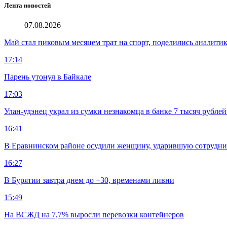
Лента новостей
07.08.2026
Май стал пиковым месяцем трат на спорт, поделились аналити
17:14
Парень утонул в Байкале
17:03
Улан-удэнец украл из сумки незнакомца в банке 7 тысяч рублей
16:41
В Еравнинском районе осудили женщину, ударившую сотрудни
16:27
В Бурятии завтра днем до +30, временами ливни
15:49
На ВСЖД на 7,7% выросли перевозки контейнеров