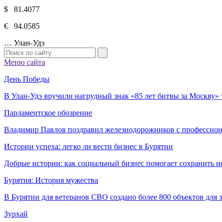
$ 81.4077
€ 94.0585
…
Улан-Удэ
Меню сайта
День Победы
В Улан-Удэ вручили нагрудный знак «85 лет битвы за Москву
Парламентское обозрение
Владимир Павлов поздравил железнодорожников с профессио
Истории успеха: легко ли вести бизнес в Бурятии
Добрые истории: как социальный бизнес помогает сохранить и
Бурятия: История мужества
В Бурятии для ветеранов СВО создано более 800 объектов для
Зурхай