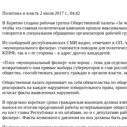
Политика и власть
2 июля 2017 г., 04:42
В Бурятии создана рабочая группа Общественной палаты «За че
чтобы эта главная политическая кампания прошла максимально 
говорится в специальном обращении организаторов рабочей г
Из сообщений республиканских СМИ видно, отмечают в ОП, что
«муниципального фильтра» становится поводом для политически
КПРФ, так и с ее стороны – в адрес других кандидатов.
«Плох «муниципальный фильтр» или хорош – тема для отдельно
возвратившего нам прямые выборы губернаторов и глав россий
общества, способствовать диалогу граждан и органов власти, 
Общественная палата принимает на себя обязательства по об
реагировать на каждое нарушение избирательного права, прин
огласке факты выявленных нарушений.
В предельно короткие сроки гражданская коалиция должна взя
вынося по итогам проделанной работы исчерпывающие обществе
на пост главы Республики и их штабами, но и с депутатами р
фильтра». Факты возможного давления на них должны быть ра