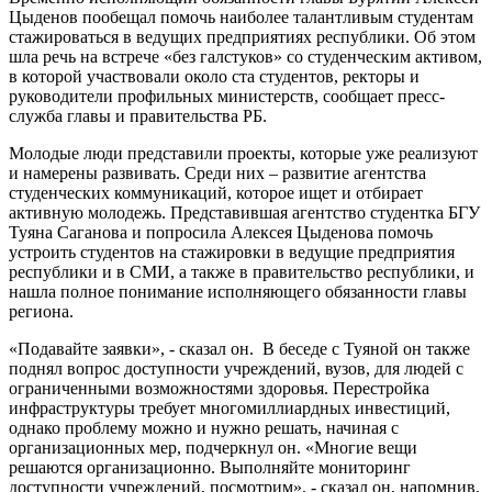
Цыденов пообещал помочь наиболее талантливым студентам
стажироваться в ведущих предприятиях республики. Об этом
шла речь на встрече «без галстуков» со студенческим активом,
в которой участвовали около ста студентов, ректоры и
руководители профильных министерств, сообщает пресс-
служба главы и правительства РБ.
Молодые люди представили проекты, которые уже реализуют
и намерены развивать. Среди них – развитие агентства
студенческих коммуникаций, которое ищет и отбирает
активную молодежь. Представившая агентство студентка БГУ
Туяна Саганова и попросила Алексея Цыденова помочь
устроить студентов на стажировки в ведущие предприятия
республики и в СМИ, а также в правительство республики, и
нашла полное понимание исполняющего обязанности главы
региона.
«Подавайте заявки», - сказал он. В беседе с Туяной он также
поднял вопрос доступности учреждений, вузов, для людей с
ограниченными возможностями здоровья. Перестройка
инфраструктуры требует многомиллиардных инвестиций,
однако проблему можно и нужно решать, начиная с
организационных мер, подчеркнул он. «Многие вещи
решаются организационно. Выполняйте мониторинг
доступности учреждений, посмотрим», - сказал он, напомнив,