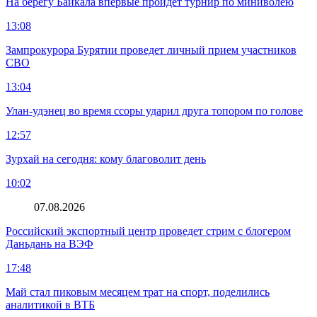
На берегу Байкала впервые пройдет турнир по миниволею
13:08
Зампрокурора Бурятии проведет личный прием участников
СВО
13:04
Улан-удэнец во время ссоры ударил друга топором по голове
12:57
Зурхай на сегодня: кому благоволит день
10:02
07.08.2026
Российский экспортный центр проведет стрим с блогером
Даньдань на ВЭФ
17:48
Май стал пиковым месяцем трат на спорт, поделились
аналитикой в ВТБ