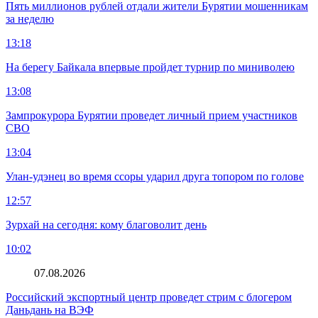
Пять миллионов рублей отдали жители Бурятии мошенникам
за неделю
13:18
На берегу Байкала впервые пройдет турнир по миниволею
13:08
Зампрокурора Бурятии проведет личный прием участников
СВО
13:04
Улан-удэнец во время ссоры ударил друга топором по голове
12:57
Зурхай на сегодня: кому благоволит день
10:02
07.08.2026
Российский экспортный центр проведет стрим с блогером
Даньдань на ВЭФ