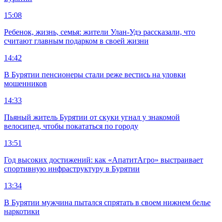
15:08
Ребенок, жизнь, семья: жители Улан-Удэ рассказали, что
считают главным подарком в своей жизни
14:42
В Бурятии пенсионеры стали реже вестись на уловки
мошенников
14:33
Пьяный житель Бурятии от скуки угнал у знакомой
велосипед, чтобы покататься по городу
13:51
Год высоких достижений: как «АпатитАгро» выстраивает
спортивную инфраструктуру в Бурятии
13:34
В Бурятии мужчина пытался спрятать в своем нижнем белье
наркотики