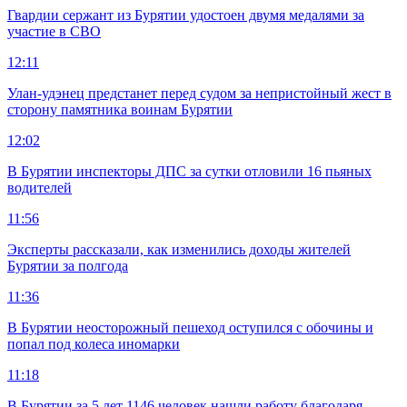
Гвардии сержант из Бурятии удостоен двумя медалями за
участие в СВО
12:11
Улан-удэнец предстанет перед судом за непристойный жест в
сторону памятника воинам Бурятии
12:02
В Бурятии инспекторы ДПС за сутки отловили 16 пьяных
водителей
11:56
Эксперты рассказали, как изменились доходы жителей
Бурятии за полгода
11:36
В Бурятии неосторожный пешеход оступился с обочины и
попал под колеса иномарки
11:18
В Бурятии за 5 лет 1146 человек нашли работу благодаря