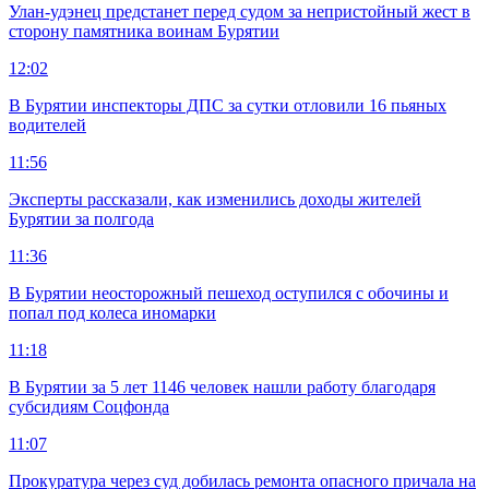
Улан-удэнец предстанет перед судом за непристойный жест в
сторону памятника воинам Бурятии
12:02
В Бурятии инспекторы ДПС за сутки отловили 16 пьяных
водителей
11:56
Эксперты рассказали, как изменились доходы жителей
Бурятии за полгода
11:36
В Бурятии неосторожный пешеход оступился с обочины и
попал под колеса иномарки
11:18
В Бурятии за 5 лет 1146 человек нашли работу благодаря
субсидиям Соцфонда
11:07
Прокуратура через суд добилась ремонта опасного причала на