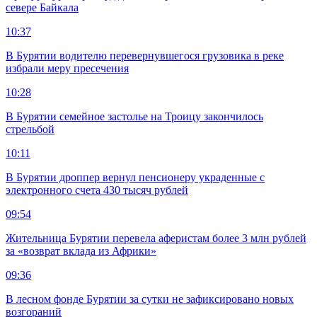
севере Байкала
10:37
В Бурятии водителю перевернувшегося грузовика в реке
избрали меру пресечения
10:28
В Бурятии семейное застолье на Троицу закончилось
стрельбой
10:11
В Бурятии дроппер вернул пенсионеру украденные с
электронного счета 430 тысяч рублей
09:54
Жительница Бурятии перевела аферистам более 3 млн рублей
за «возврат вклада из Африки»
09:36
В лесном фонде Бурятии за сутки не зафиксировано новых
возгораний