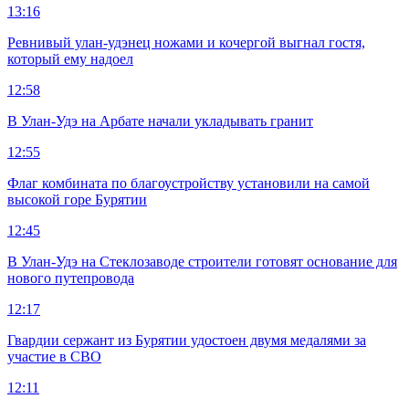
13:16
Ревнивый улан-удэнец ножами и кочергой выгнал гостя,
который ему надоел
12:58
В Улан-Удэ на Арбате начали укладывать гранит
12:55
Флаг комбината по благоустройству установили на самой
высокой горе Бурятии
12:45
В Улан-Удэ на Стеклозаводе строители готовят основание для
нового путепровода
12:17
Гвардии сержант из Бурятии удостоен двумя медалями за
участие в СВО
12:11