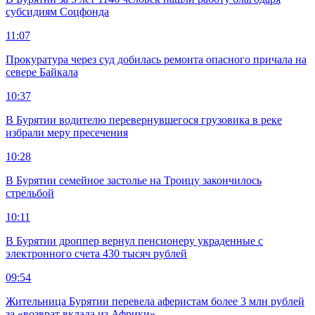
субсидиям Соцфонда
11:07
Прокуратура через суд добилась ремонта опасного причала на
севере Байкала
10:37
В Бурятии водителю перевернувшегося грузовика в реке
избрали меру пресечения
10:28
В Бурятии семейное застолье на Троицу закончилось
стрельбой
10:11
В Бурятии дроппер вернул пенсионеру украденные с
электронного счета 430 тысяч рублей
09:54
Жительница Бурятии перевела аферистам более 3 млн рублей
за «возврат вклада из Африки»