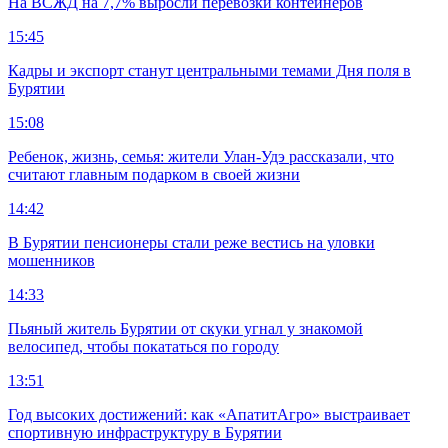
На ВСЖД на 7,7% выросли перевозки контейнеров
15:45
Кадры и экспорт станут центральными темами Дня поля в
Бурятии
15:08
Ребенок, жизнь, семья: жители Улан-Удэ рассказали, что
считают главным подарком в своей жизни
14:42
В Бурятии пенсионеры стали реже вестись на уловки
мошенников
14:33
Пьяный житель Бурятии от скуки угнал у знакомой
велосипед, чтобы покататься по городу
13:51
Год высоких достижений: как «АпатитАгро» выстраивает
спортивную инфраструктуру в Бурятии