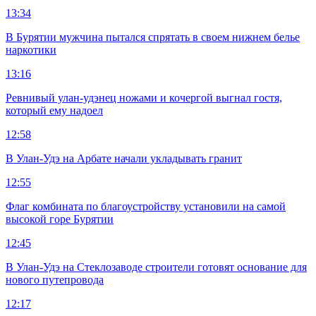
13:34
В Бурятии мужчина пытался спрятать в своем нижнем белье
наркотики
13:16
Ревнивый улан-удэнец ножами и кочергой выгнал гостя,
который ему надоел
12:58
В Улан-Удэ на Арбате начали укладывать гранит
12:55
Флаг комбината по благоустройству установили на самой
высокой горе Бурятии
12:45
В Улан-Удэ на Стеклозаводе строители готовят основание для
нового путепровода
12:17