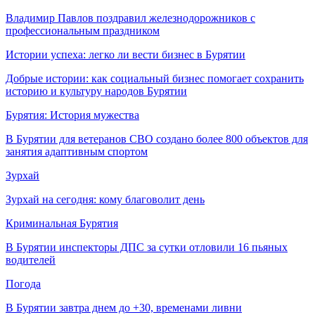
Владимир Павлов поздравил железнодорожников с
профессиональным праздником
Истории успеха: легко ли вести бизнес в Бурятии
Добрые истории: как социальный бизнес помогает сохранить
историю и культуру народов Бурятии
Бурятия: История мужества
В Бурятии для ветеранов СВО создано более 800 объектов для
занятия адаптивным спортом
Зурхай
Зурхай на сегодня: кому благоволит день
Криминальная Бурятия
В Бурятии инспекторы ДПС за сутки отловили 16 пьяных
водителей
Погода
В Бурятии завтра днем до +30, временами ливни