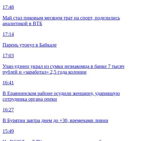
17:48
Май стал пиковым месяцем трат на спорт, поделились
аналитикой в ВТБ
17:14
Парень утонул в Байкале
17:03
Улан-удэнец украл из сумки незнакомца в банке 7 тысяч
рублей и «заработал» 2,5 года колонии
16:41
В Еравнинском районе осудили женщину, ударившую
сотрудника органа опеки
16:27
В Бурятии завтра днем до +30, временами ливни
15:49