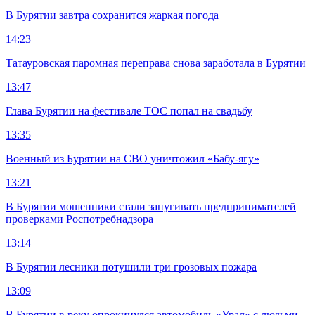
В Бурятии завтра сохранится жаркая погода
14:23
Татауровская паромная переправа снова заработала в Бурятии
13:47
Глава Бурятии на фестивале ТОС попал на свадьбу
13:35
Военный из Бурятии на СВО уничтожил «Бабу-ягу»
13:21
В Бурятии мошенники стали запугивать предпринимателей
проверками Роспотребнадзора
13:14
В Бурятии лесники потушили три грозовых пожара
13:09
В Бурятии в реку опрокинулся автомобиль «Урал» с людьми,