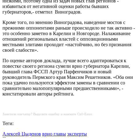
низкими, поэтому одна из задач новых глав регионов -
избавиться от негативной оценки работы бывших
губернаторов,- отметил Виноградов.
Кроме того, по мнению Виноградова, наведение мостов с
прежними оппонентами раньше происходило не так активно -
это особенно заметно в Карелии и Новгороде. Налаживание
отношений региональных властей с оппозиционными
местными элитами проходит «настойчиво, но без признания
своей слабости».
По оценке авторов доклада, лучше всего адаптироваться к
повестке своего региона сумели врио губернатора Карелии,
бывший глава ФССП Артур Парфенчиков и новый
руководитель Пермского края Максим Решетников. «Оба они
пока удачно пользуются эффектом замены в сравнении со
сравнительно малопопулярными предшественниками», -
констатировали авторы рейтинга.
Заметили опечатку? Выделите ошибку и нажмите Ctrl+Enter.
Теги:
Алексей Цыденов
врио главы
эксперты