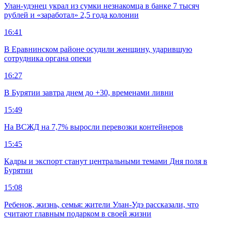
Улан-удэнец украл из сумки незнакомца в банке 7 тысяч
рублей и «заработал» 2,5 года колонии
16:41
В Еравнинском районе осудили женщину, ударившую
сотрудника органа опеки
16:27
В Бурятии завтра днем до +30, временами ливни
15:49
На ВСЖД на 7,7% выросли перевозки контейнеров
15:45
Кадры и экспорт станут центральными темами Дня поля в
Бурятии
15:08
Ребенок, жизнь, семья: жители Улан-Удэ рассказали, что
считают главным подарком в своей жизни