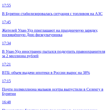
17:55
В Бурятии стабилизировалась ситуация с топливом на АЗС
17:45
Жителей Улан-Удэ приглашают на праздничную зарядку,
посвящённую Дню физкультурника
17:34
В Улан-Удэ иностранец пытался подкупить правоохранителя
за 2 миллиона рублей
17:21
ВТБ: объем выдачи ипотеки в России вырос на 38%
17:15
Почти полмиллиона мальков осетра выпустили в Селенгу в
Бурятии
16:48