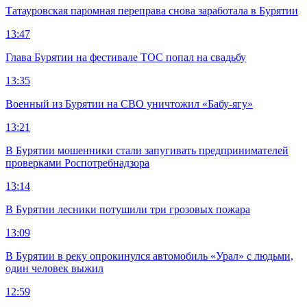
Татауровская паромная переправа снова заработала в Бурятии
13:47
Глава Бурятии на фестивале ТОС попал на свадьбу
13:35
Военный из Бурятии на СВО уничтожил «Бабу-ягу»
13:21
В Бурятии мошенники стали запугивать предпринимателей
проверками Роспотребнадзора
13:14
В Бурятии лесники потушили три грозовых пожара
13:09
В Бурятии в реку опрокинулся автомобиль «Урал» с людьми,
один человек выжил
12:59