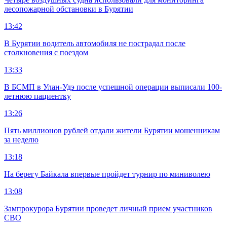
лесопожарной обстановки в Бурятии
13:42
В Бурятии водитель автомобиля не пострадал после
столкновения с поездом
13:33
В БСМП в Улан-Удэ после успешной операции выписали 100-
летнюю пациентку
13:26
Пять миллионов рублей отдали жители Бурятии мошенникам
за неделю
13:18
На берегу Байкала впервые пройдет турнир по миниволею
13:08
Зампрокурора Бурятии проведет личный прием участников
СВО