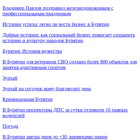
Владимир Павлов поздравил железнодорожников с
профессиональным праздником
Истории успеха: легко ли вести бизнес в Бурятии
Добрые истории: как социальный бизнес помогает сохранить
историю и культуру народов Бурятии
Бурятия: История мужества
В Бурятии для ветеранов СВО создано более 800 объектов для
занятия адаптивным спортом
Зурхай
Зурхай на сегодня: кому благоволит день
Криминальная Бурятия
В Бурятии инспекторы ДПС за сутки отловили 16 пьяных
водителей
Погода
В Бурятии завтра днем до +30, временами ливни