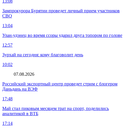
13:08
Зампрокурора Бурятии проведет личный прием участников
СВО
13:04
Улан-удэнец во время ссоры ударил друга топором по голове
12:57
Зурхай на сегодня: кому благоволит день
10:02
07.08.2026
Российский экспортный центр проведет стрим с блогером
Даньдань на ВЭФ
17:48
Май стал пиковым месяцем трат на спорт, поделились
аналитикой в ВТБ
17:14