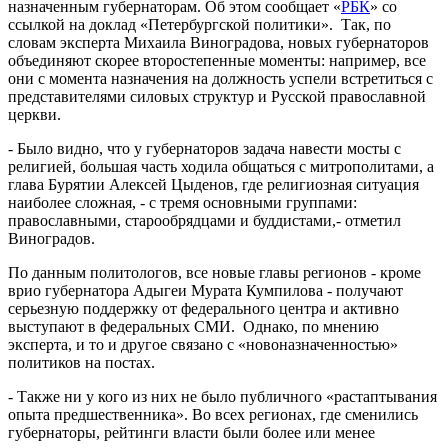
назначенным губернаторам. Об этом сообщает «
РБК
» со
ссылкой на доклад «Петербургской политики». Так, по
словам эксперта Михаила Виноградова, новых губернаторов
объединяют скорее второстепенные моменты: например, все
они с момента назначения на должность успели встретиться с
представителями силовых структур и Русской православной
церкви.
- Было видно, что у губернаторов задача навести мосты с
религией, большая часть ходила общаться с митрополитами, а
глава Бурятии Алексей Цыденов, где религиозная ситуация
наиболее сложная, - с тремя основными группами:
православными, старообрядцами и буддистами,- отметил
Виноградов.
По данным политологов, все новые главы регионов - кроме
врио губернатора Адыгеи Мурата Кумпилова - получают
серьезную поддержку от федерального центра и активно
выступают в федеральных СМИ. Однако, по мнению
эксперта, и то и другое связано с «новоназначенностью»
политиков на постах.
- Также ни у кого из них не было публичного «растаптывания
опыта предшественника». Во всех регионах, где сменились
губернаторы, рейтинги власти были более или менее