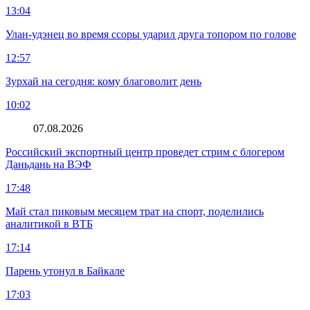
13:04
Улан-удэнец во время ссоры ударил друга топором по голове
12:57
Зурхай на сегодня: кому благоволит день
10:02
07.08.2026
Российский экспортный центр проведет стрим с блогером
Даньдань на ВЭФ
17:48
Май стал пиковым месяцем трат на спорт, поделились
аналитикой в ВТБ
17:14
Парень утонул в Байкале
17:03