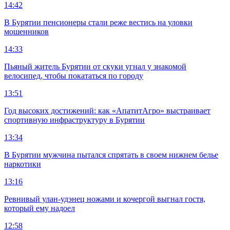
14:42
В Бурятии пенсионеры стали реже вестись на уловки
мошенников
14:33
Пьяный житель Бурятии от скуки угнал у знакомой
велосипед, чтобы покататься по городу
13:51
Год высоких достижений: как «АпатитАгро» выстраивает
спортивную инфраструктуру в Бурятии
13:34
В Бурятии мужчина пытался спрятать в своем нижнем белье
наркотики
13:16
Ревнивый улан-удэнец ножами и кочергой выгнал гостя,
который ему надоел
12:58