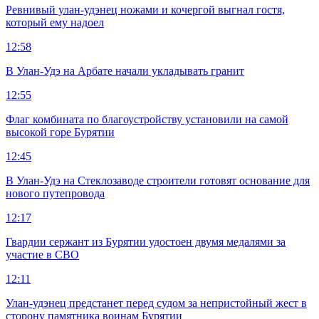
Ревнивый улан-удэнец ножами и кочергой выгнал гостя,
который ему надоел
12:58
В Улан-Удэ на Арбате начали укладывать гранит
12:55
Флаг комбината по благоустройству установили на самой
высокой горе Бурятии
12:45
В Улан-Удэ на Стеклозаводе строители готовят основание для
нового путепровода
12:17
Гвардии сержант из Бурятии удостоен двумя медалями за
участие в СВО
12:11
Улан-удэнец предстанет перед судом за непристойный жест в
сторону памятника воинам Бурятии