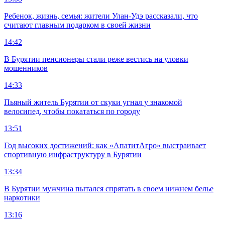
Ребенок, жизнь, семья: жители Улан-Удэ рассказали, что
считают главным подарком в своей жизни
14:42
В Бурятии пенсионеры стали реже вестись на уловки
мошенников
14:33
Пьяный житель Бурятии от скуки угнал у знакомой
велосипед, чтобы покататься по городу
13:51
Год высоких достижений: как «АпатитАгро» выстраивает
спортивную инфраструктуру в Бурятии
13:34
В Бурятии мужчина пытался спрятать в своем нижнем белье
наркотики
13:16