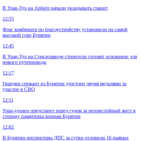
В Улан-Удэ на Арбате начали укладывать гранит
12:55
Флаг комбината по благоустройству установили на самой
высокой горе Бурятии
12:45
В Улан-Удэ на Стеклозаводе строители готовят основание для
нового путепровода
12:17
Гвардии сержант из Бурятии удостоен двумя медалями за
участие в СВО
12:11
Улан-удэнец предстанет перед судом за непристойный жест в
сторону памятника воинам Бурятии
12:02
В Бурятии инспекторы ДПС за сутки отловили 16 пьяных