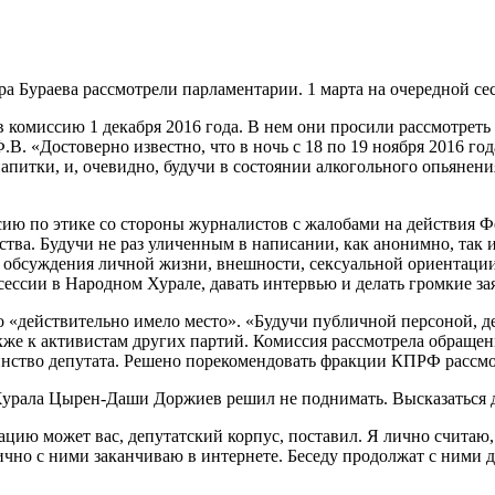
 Бураева рассмотрели парламентарии. 1 марта на очередной сес
 комиссию 1 декабря 2016 года. В нем они просили рассмотреть
В. «Достоверно известно, что в ночь с 18 по 19 ноября 2016 го
апитки, и, очевидно, будучи в состоянии алкогольного опьянени
ю по этике со стороны журналистов с жалобами на действия Фе
тва. Будучи не раз уличенным в написании, как анонимно, так 
 обсуждения личной жизни, внешности, сексуальной ориентации 
 сессии в Народном Хурале, давать интервью и делать громкие за
о «действительно имело место». «Будучи публичной персоной, д
же к активистам других партий. Комиссия рассмотрела обращен
нство депутата. Решено порекомендовать фракции КПРФ рассмот
Хурала Цырен-Даши Доржиев решил не поднимать. Высказаться д
ацию может вас, депутатский корпус, поставил. Я лично считаю,
ично с ними заканчиваю в интернете. Беседу продолжат с ними 