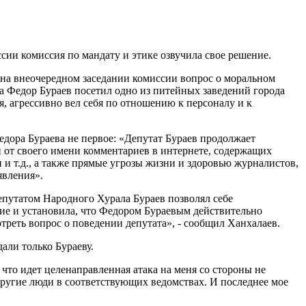
сии комиссия по мандату и этике озвучила свое решение.
 на внеочередном заседании комиссии вопрос о моральном
да Федор Бураев посетил одно из питейных заведений города
я, агрессивно вел себя по отношению к персоналу и к
дора Бураева не первое: «Депутат Бураев продолжает
и от своего имени комментариев в интернете, содержащих
и т.д., а также прямые угрозы жизни и здоровью журналистов,
явления».
епутатом Народного Хурала Бураев позволял себе
ие и установила, что Федором Бураевым действительно
реть вопрос о поведении депутата», - сообщил Ханхалаев.
али только Бураеву.
 что идет целенаправленная атака на меня со стороны не
другие люди в соответствующих ведомствах. И последнее мое