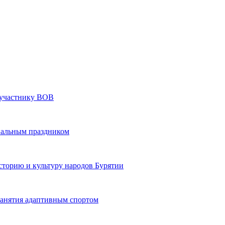
» участнику ВОВ
нальным праздником
сторию и культуру народов Бурятии
 занятия адаптивным спортом