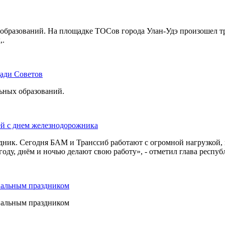
бразований. На площадке ТОСов города Улан-Удэ произошел тр
,.
щади Советов
льных образований.
ей с днем железнодорожника
дник. Сегодня БАМ и Транссиб работают с огромной нагрузкой,
оду, днём и ночью делают свою работу», - отметил глава респуб
нальным праздником
нальным праздником