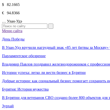
$ 82.1665
€ 94.8366
…
Улан-Удэ
Меню сайта
День Победы
В Улан-Удэ вручили нагрудный знак «85 лет битвы за Москву
Парламентское обозрение
Владимир Павлов поздравил железнодорожников с профессио
Истории успеха: легко ли вести бизнес в Бурятии
Добрые истории: как социальный бизнес помогает сохранить и
Бурятия: История мужества
В Бурятии для ветеранов СВО создано более 800 объектов для
Зурхай