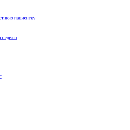
летнюю пациентку
а неделю
ВО