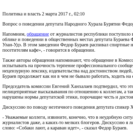
Политика и власть
2 марта 2017 г., 02:10
Вопрос о поведении депутата Народного Хурала Бурятии Федора
Напомним,
обращение
от журналистов республики поступило в
облике и поведении в общественных местах депутата Бураева Ф.
Улан-Удэ. В этом заведении Федор Бураев распивал спиртные н
посетителям кафе», - говорится в обращении.
Также авторы обращения напоминают, что обращение в Комисси
испытывать на прочность терпение профессионального сообщес
нецензурную лексику, издевательства над достоинством людей,
Бураев продолжает как ни в чем не бывало работать, ходить на
Председатель комиссии Евгений Ханхалаев подтвердил, что эт
нелицеприятные высказывания по отношению к коллегам, а так
нарушены нормы депутатской этики, порочащие честь и достои
Дискуссию по поводу неэтичного поведения депутата спикер 
- Уважаемые коллеги, извините, конечно, что в неудобную ситу
журналистов даже, а каких-то мелких блогеров. Дискуссию я л
слово: «Собаки лают, а караван идет», - сказал Федор Бураев.