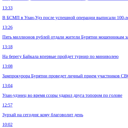
13:33
В БСМП в Улан-Удэ после успешной операции выписали 100-
13:26
Пять миллионов рублей отдали жители Бурятии мошенникам з
13:18
На берегу Байкала впервые пройдет турнир по миниволею
13:08
Зампрокурора Бурятии проведет личный прием участников С
13:04
Улан-удэнец во время ссоры ударил друга топором по голове
12:57
Зурхай на сегодня: кому благоволит день
10:02