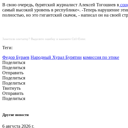
В свою очередь, бурятский журналист Алексей Тогошиев в
соц
самый высокий уровень в республике». -Теперь нарушение этик
полностью, но это гигантский скачок, - написал он на своей с
Заметили опечатку? Выделите ошибку и нажмите Ctrl+Enter.
Теги:
Федор Бураев
Народный Хурал Бурятии
комиссия по этике
Поделиться
Поделиться
Отправить
Поделиться
Поделиться
Твитнуть
Отправить
Поделиться
Другие новости
6 августа 2026 г.