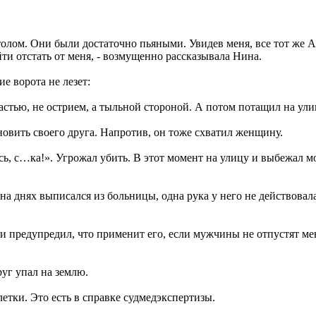
 столом. Они были достаточно пьяными. Увидев меня, все тот же 
йти отстать от меня, - возмущенно рассказывала Нина.
е ворота не лезет:
частью, не острием, а тыльной стороной. А потом потащил на ул
овить своего друга. Напротив, он тоже схватил женщину.
ись, с…ка!». Угрожал убить. В этот момент на улицу и выбежал
на днях выписался из больницы, одна рука у него не действова
 предупредил, что применит его, если мужчины не отпустят меня
руг упал на землю.
етки. Это есть в справке судмедэкспертизы.