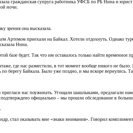
казала гражданская супруга работника УФСБ по РБ Нина и юрист
ой ночи.
ку зрения она высказала.
жем Артемом приехали на Байкал. Хотели отдохнуть. Однако турб
сказала Нина.
той базе будет. Так что им оставалось только найти временное 
этаже, где нас разместили, в тот момент вообще никого не было.
по берегу Байкала. Было уже поздно, и мы вскоре вернулись. Та
ом пригласи нас поужинать. Угощали шашлыками, предлагали нам
о подтверждено официально – мы прошли обследование в больниц
.
ндр, стал оказывать мне «знаки внимания». Говорил комплимент