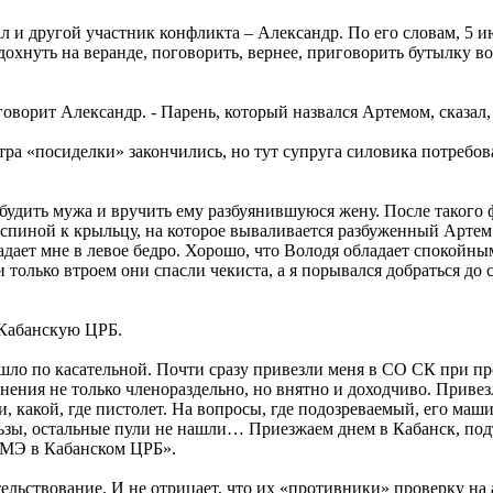
 и другой участник конфликта – Александр. По его словам, 5 ию
охнуть на веранде, поговорить, вернее, приговорить бутылку во
 говорит Александр. - Парень, который назвался Артемом, сказал
тра «посиделки» закончились, но тут супруга силовика потребов
разбудить мужа и вручить ему разбуянившуюся жену. После таког
спиной к крыльцу, на которое вываливается разбуженный Артем 
падает мне в левое бедро. Хорошо, что Володя обладает спокойн
лько втроем они спасли чекиста, а я порывался добраться до стр
в Кабанскую ЦРБ.
шло по касательной. Почти сразу привезли меня в СО СК при пр
нения не только членораздельно, но внятно и доходчиво. Привезл
, какой, где пистолет. На вопросы, где подозреваемый, его маши
ильзы, остальные пули не нашли… Приезжаем днем в Кабанск, под
 СМЭ в Кабанском ЦРБ».
тельствование. И не отрицает, что их «противники» проверку на