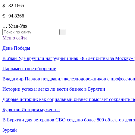
$ 82.1665
€ 94.8366
…
Улан-Удэ
Меню сайта
День Победы
В Улан-Удэ вручили нагрудный знак «85 лет битвы за Москву
Парламентское обозрение
Владимир Павлов поздравил железнодорожников с профессио
Истории успеха: легко ли вести бизнес в Бурятии
Добрые истории: как социальный бизнес помогает сохранить и
Бурятия: История мужества
В Бурятии для ветеранов СВО создано более 800 объектов для
Зурхай