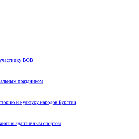
» участнику ВОВ
нальным праздником
сторию и культуру народов Бурятии
 занятия адаптивным спортом