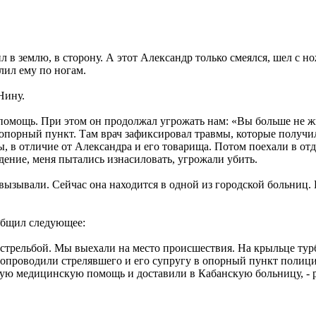
л в землю, в сторону. А этот Александр только смеялся, шел с но
лил ему по ногам.
Нину.
помощь. При этом он продолжал угрожать нам: «Вы больше не ж
опорный пункт. Там врач зафиксировал травмы, которые получи
, в отличие от Александра и его товарища. Потом поехали в от
адение, меня пытались изнасиловать, угрожали убить.
вызывали. Сейчас она находится в одной из городской больниц.
общил следующее:
со стрельбой. Мы выехали на место происшествия. На крыльце ту
опроводили стрелявшего и его супругу в опорный пункт полиции
вую медицинскую помощь и доставили в Кабанскую больницу, - 