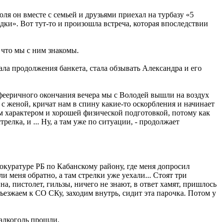
ля он вместе с семьей и друзьями приехал на турбазу «5
дки». Вот тут-то и произошла встреча, которая впоследствии
, что мы с ним знакомы.
ала продолжения банкета, стала обзывать Александра и его
о фееричного окончания вечера мы с Володей вышли на воздух
с женой, кричат нам в спину какие-то оскорбления и начинает
ым характером и хорошей физической подготовкой, потому как
елка, и ... Ну, а там уже по ситуации, - продолжает
окуратуре РБ по Кабанскому району, где меня допросил
и меня обратно, а там стрелки уже уехали... Стоят три
на, пистолет, гильзы, ничего не знают, в ответ хамят, пришлось
ъезжаем к СО СКу, заходим внутрь, сидит эта парочка. Потом у
 алкоголь прошли.