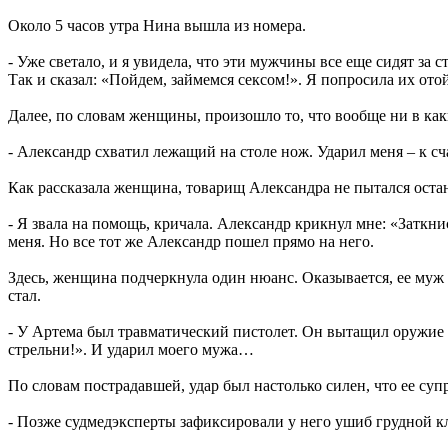
Около 5 часов утра Нина вышла из номера.
- Уже светало, и я увидела, что эти мужчины все еще сидят за
Так и сказал: «Пойдем, займемся сексом!». Я попросила их ото
Далее, по словам женщины, произошло то, что вообще ни в каки
- Александр схватил лежащий на столе нож. Ударил меня – к с
Как рассказала женщина, товарищ Александра не пытался остан
- Я звала на помощь, кричала. Александр крикнул мне: «Заткн
меня. Но все тот же Александр пошел прямо на него.
Здесь, женщина подчеркнула один нюанс. Оказывается, ее муж 
стал.
- У Артема был травматический пистолет. Он вытащил оружие и
стрельни!». И ударил моего мужа…
По словам пострадавшей, удар был настолько силен, что ее суп
- Позже судмедэксперты зафиксировали у него ушиб грудной кл