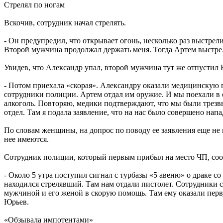
Стрелял по ногам
Вскочив, сотрудник начал стрелять.
- Он предупредил, что открывает огонь, несколько раз выстрели
Второй мужчина продолжал держать меня. Тогда Артем выстре
Увидев, что Александр упал, второй мужчина тут же отпустил 
- Потом приехала «скорая». Александру оказали медицинскую 
сотрудники полиции. Артем отдал им оружие. И мы поехали в 
алкоголь. Повторяю, медики подтверждают, что мы были трезвы
отдел. Там я подала заявление, что на нас было совершено нап
По словам женщины, на допрос по поводу ее заявления еще не 
нее имеются.
Сотрудник полиции, который первым прибыл на место ЧП, со
- Около 5 утра поступил сигнал с турбазы «5 авеню» о драке 
находился стрелявший. Там нам отдали пистолет. Сотрудники с
мужчиной и его женой в скорую помощь. Там ему оказали пер
Юрьев.
«Обзывала импотентами»