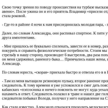
Свою точку зрения по поводу происшествия на турбазе высказал
авеню». После ужина он и его приятель Владимир «присели отд
стала роковой.
- Где-то в районе 4 ночи к нам присоединилась молодая пара, -
Далее, по словам Александра, они распивал спиртное. К пяти у
друга импотентами.
- Мне пришлось ее буквально спеленать, завести ее в номер, 
покурить и справить физиологические потребности. Стоим мы 
стрельбу в нашу сторону, производит 6 выстрелов, два раза по
он меня сдерживал, раненого быка… Примчались наши жены, и то
Александр.
По словам юриста, «скорая» приехала быстро и отвезла его в 
- Там из меня вытащили резиновую пульку, второе ранение про
следователь. К тому времени я уже успокоился и смог дать пояс
кабанских «пэпээсника и ничего пояснить не могут: куда уехали
нахамить в ответ. Следователь полазил в траве и нашел две г
следователя побывал Володя, получил у него направление на
Как стало известно, Александр отказался проходить медосвиде