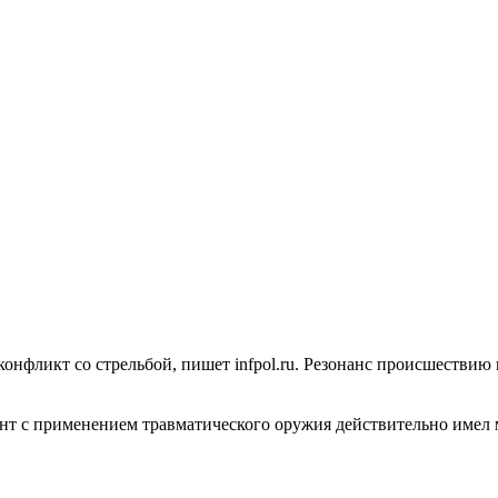
 конфликт со стрельбой, пишет infpol.ru. Резонанс происшестви
ент с применением травматического оружия действительно имел 