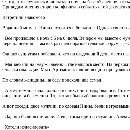
О том, что случилось в июльскую ночь на базе «5 авеню» расс
Приводим мнения сторон конфликта о событиях той драматичн
Встретили знакомого
В данный момент Нина находится в больнице. Однако свою точ
- Все произошло в ночь с 5 на 6 июля. Вечером мы вместе с му
переполненной – там как раз шел образовательный форум, - рас
Однако супругам пообещали, что на следующий день место на э
- Мы заехали на базу «5 авеню», где нашлось место. На первом 
Она сказала: «Да». Мы с Артемом оставили вещи и прогулялись 
По словам женщины, на базу приехали две семьи.
- Артем немного знал одного из них, они поздоровались. Пот
операции, я беременна. То, что мы были абсолютно трезвы, чт
А вот соседи, двое мужчин, по словам Нины, были нетрезвыми
- Да, они были выпившие. И еще тогда один из мужчин, Алекса
«Хотели изнасиловать»