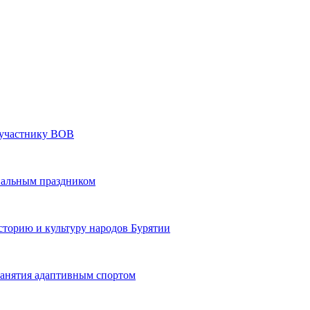
» участнику ВОВ
нальным праздником
сторию и культуру народов Бурятии
 занятия адаптивным спортом