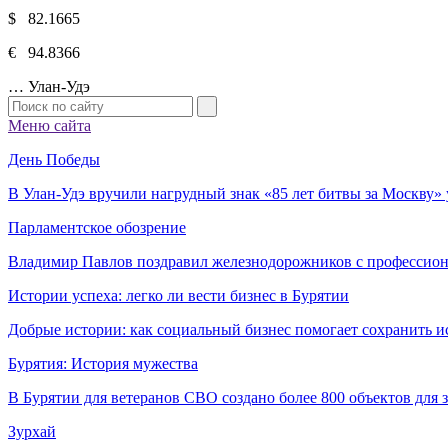
$ 82.1665
€ 94.8366
…
Улан-Удэ
Меню сайта
День Победы
В Улан-Удэ вручили нагрудный знак «85 лет битвы за Москву
Парламентское обозрение
Владимир Павлов поздравил железнодорожников с профессио
Истории успеха: легко ли вести бизнес в Бурятии
Добрые истории: как социальный бизнес помогает сохранить и
Бурятия: История мужества
В Бурятии для ветеранов СВО создано более 800 объектов для
Зурхай