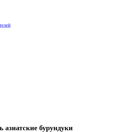
телей
ь азиатские бурундуки