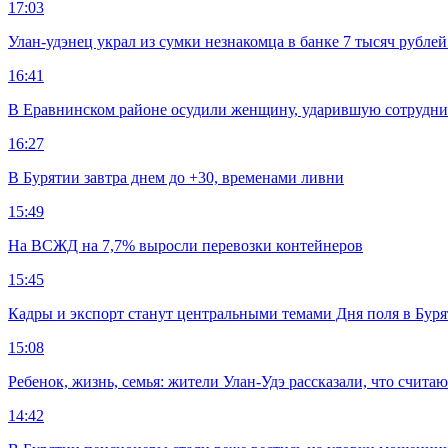
17:03
Улан-удэнец украл из сумки незнакомца в банке 7 тысяч рублей
16:41
В Еравнинском районе осудили женщину, ударившую сотрудни
16:27
В Бурятии завтра днем до +30, временами ливни
15:49
На ВСЖД на 7,7% выросли перевозки контейнеров
15:45
Кадры и экспорт станут центральными темами Дня поля в Бур
15:08
Ребенок, жизнь, семья: жители Улан-Удэ рассказали, что счита
14:42