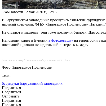
Эко-Новости
12 мая 2026 г., 12:13
В Баргузинском заповеднике проснулись азиатские бурундуки:
научный сотрудник ФГБУ «Заповедное Подлеморье» Наталья Г
Не отстают и медведи - они тоже покинули берлоги. Для сотру
Напомним, ранее в Бурятии
в фотоловушку
на территории Зака
последний проявил неподдельный интерес к камере.
Заметили опечатку? Выделите ошибку и нажмите Ctrl+Enter.
Фото: Заповедное Подлеморье
Теги:
бурундуки
Баргузинский заповедник
Поделиться
Поделиться
Отправить
Поделиться
Поделиться