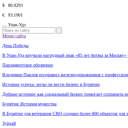
$ 80.9293
€ 93.1901
…
Улан-Удэ
Меню сайта
День Победы
В Улан-Удэ вручили нагрудный знак «85 лет битвы за Москву
Парламентское обозрение
Владимир Павлов поздравил железнодорожников с профессио
Истории успеха: легко ли вести бизнес в Бурятии
Добрые истории: как социальный бизнес помогает сохранить и
Бурятия: История мужества
В Бурятии для ветеранов СВО создано более 800 объектов для
Зурхай