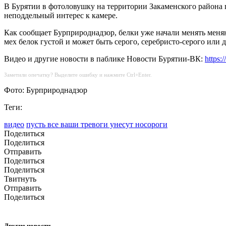
В Бурятии в фотоловушку на территории Закаменского района п
неподдельный интерес к камере.
Как сообщает Бурприроднадзор, белки уже начали менять меняю
мех белок густой и может быть серого, серебристо-серого или 
Видео и другие новости в паблике Новости Бурятии-ВК:
https:
Заметили опечатку? Выделите ошибку и нажмите Ctrl+Enter.
Фото: Бурприроднадзор
Теги:
видео
пусть все ваши тревоги унесут носороги
Поделиться
Поделиться
Отправить
Поделиться
Поделиться
Твитнуть
Отправить
Поделиться
Другие новости