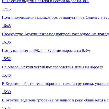
ВТБ: объем выдачи ипотеки в России вырос на 38%
17:15
Почти полмиллиона мальков осетра выпустили в Селенгу в Бу
16:48
Прокуратура Бурятии взяла под контроль расследование траге
16:36
Погрузка на сети «РЖД» в Бурятии выросла на 0,3%
15:52
На севере Бурятии устраняют последствия ливня на дорогах
15:40
В Бурятии найдено тело второго пассажира грузовика, упавшег
15:30
В Бурятии водитель грузовика, упавшего в реку, обвиняется в 
15:24