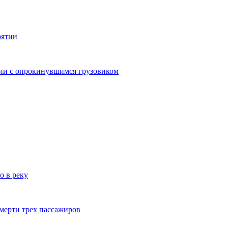
рятии
дии с опрокинувшимся грузовиком
о в реку
смерти трех пассажиров