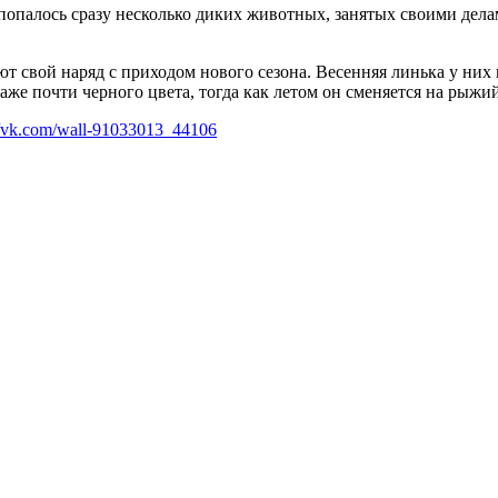
опалось сразу несколько диких животных, занятых своими делам
т свой наряд с приходом нового сезона. Весенняя линька у них
даже почти черного цвета, тогда как летом он сменяется на рыжий
//vk.com/wall-91033013_44106