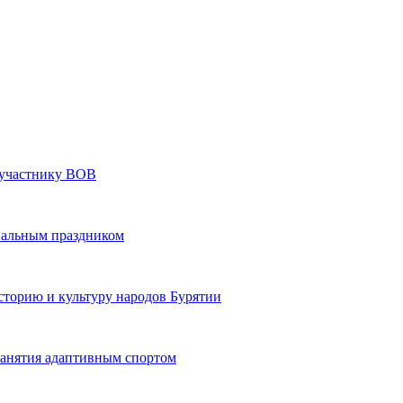
» участнику ВОВ
нальным праздником
сторию и культуру народов Бурятии
 занятия адаптивным спортом