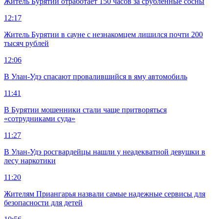
Житель Бурятии отработает 150 часов за срубленные сосны
12:17
Житель Бурятии в сауне с незнакомцем лишился почти 200
тысяч рублей
12:06
В Улан-Удэ спасают провалившийся в яму автомобиль
11:41
В Бурятии мошенники стали чаще притворяться
«сотрудниками суда»
11:27
В Улан-Удэ росгвардейцы нашли у неадекватной девушки в
лесу наркотики
11:20
Жителям Приангарья назвали самые надежные сервисы для
безопасности для детей