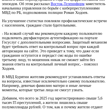
эпизодов. Об этом рассказал
Восток-Телеинформ
заместитель
начальника управления по борьбе с киберпреступлениями
МВД по РБ, подполковник полиции Роман Ходоев.
На улучшение статистки повлияли профилактические встречи
с населением, граждане стали бдительными.
- На всякий случай мы рекомендуем каждому пользователю
подключить двухфакторную аутентификацию на портале
Госуслуг с дополнительными вопросами. Защитный механизм
будет требовать ответ на контрольный вопрос при каждой
авторизации на сайте. Это приведет к тому, что даже если
гражданин оступится и передаст смс-коды по ошибке
третьему лицу, то мошенник никак не сможет зайти без
знания ответа на контрольный личный вопрос, - пояснил
Ходоев.
В МВД Бурятии жителям рекомендуют устанавливать ответы
на вопросы, известные исключительно самому пользователю.
Например, девичью фамилию матери и иные личные
моменты, которые третьи лица не смогут узнать.
Добавим, что всего за 2025 год зарегистрировано свыше 5,6
тысяч IT-преступлений, а жители лишились свыше
полумиллиарда рублей. О том, как и почему жители отдают