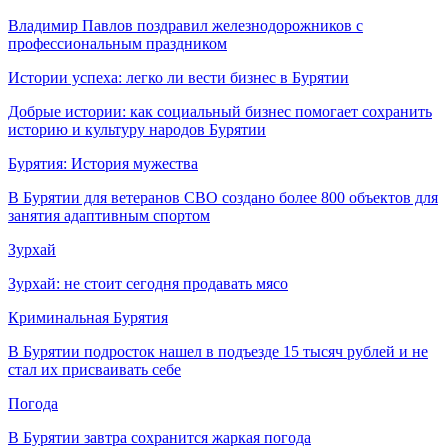
Владимир Павлов поздравил железнодорожников с
профессиональным праздником
Истории успеха: легко ли вести бизнес в Бурятии
Добрые истории: как социальный бизнес помогает сохранить
историю и культуру народов Бурятии
Бурятия: История мужества
В Бурятии для ветеранов СВО создано более 800 объектов для
занятия адаптивным спортом
Зурхай
Зурхай: не стоит сегодня продавать мясо
Криминальная Бурятия
В Бурятии подросток нашел в подъезде 15 тысяч рублей и не
стал их присваивать себе
Погода
В Бурятии завтра сохранится жаркая погода