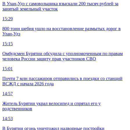
В Улан-Удэ с самовольщика взыскали 200 тысяч рублей за
занятый земельный участок
15:29
800 тонн щебня ушло на восстановление размытых дорог в
Улан-Удэ
15:15
Омбудсмен Бурятии обсудила с уполномоченным по правам
человека России защиту прав участников СВО
15:01
Почти 7 млн пассажиров отправились в поездки со станций
ВСЖД с начала 2026 года
14:57
Житель Бурятии украл велосипед и спрятал его у
родственников
14:53
В Бурятии огонь уничтожил надворные постройки