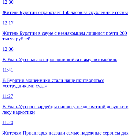
12:30
Житель Бурятии отработает 150 часов за срубленные сосны
12:17
Житель Бурятии в сауне с незнакомцем лишился почти 200
тысяч рублей
12:06
В Улан-Удэ спасают провалившийся в яму автомобиль
11:41
В Бурятии мошенники стали чаще притворяться
«сотрудниками суда»
11:27
В Улан-Удэ росгвардейцы нашли у неадекватной девушки в
лесу наркотики
11:20
Жителям Приангарья назвали самые надежные сервисы для