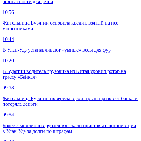
безопасности для детей
10:56
Жительница Бурятии оспорила кредит, взятый на нее
мошенниками
10:44
В Улан-Удэ устанавливают «умные» весы для фур
10:20
В Бурятии водитель грузовика из Китая уронил ротор на
трассу «Байкал»
09:58
Жительница Бурятии поверила в розыгрыш призов от банка и
потеряла деньги
09:54
Более 2 миллионов рублей взыскали приставы с организации
в Улан-Удэ за долги по штрафам