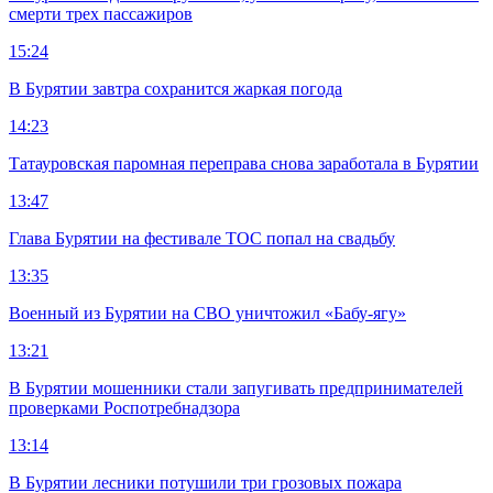
смерти трех пассажиров
15:24
В Бурятии завтра сохранится жаркая погода
14:23
Татауровская паромная переправа снова заработала в Бурятии
13:47
Глава Бурятии на фестивале ТОС попал на свадьбу
13:35
Военный из Бурятии на СВО уничтожил «Бабу-ягу»
13:21
В Бурятии мошенники стали запугивать предпринимателей
проверками Роспотребнадзора
13:14
В Бурятии лесники потушили три грозовых пожара