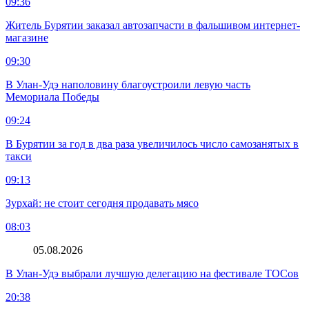
09:36
Житель Бурятии заказал автозапчасти в фальшивом интернет-
магазине
09:30
В Улан-Удэ наполовину благоустроили левую часть
Мемориала Победы
09:24
В Бурятии за год в два раза увеличилось число самозанятых в
такси
09:13
Зурхай: не стоит сегодня продавать мясо
08:03
05.08.2026
В Улан-Удэ выбрали лучшую делегацию на фестивале ТОСов
20:38