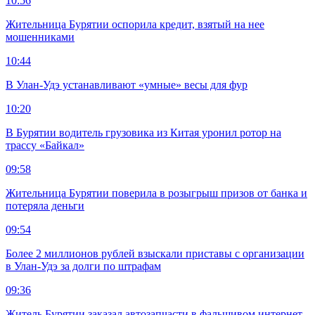
10:56
Жительница Бурятии оспорила кредит, взятый на нее
мошенниками
10:44
В Улан-Удэ устанавливают «умные» весы для фур
10:20
В Бурятии водитель грузовика из Китая уронил ротор на
трассу «Байкал»
09:58
Жительница Бурятии поверила в розыгрыш призов от банка и
потеряла деньги
09:54
Более 2 миллионов рублей взыскали приставы с организации
в Улан-Удэ за долги по штрафам
09:36
Житель Бурятии заказал автозапчасти в фальшивом интернет-