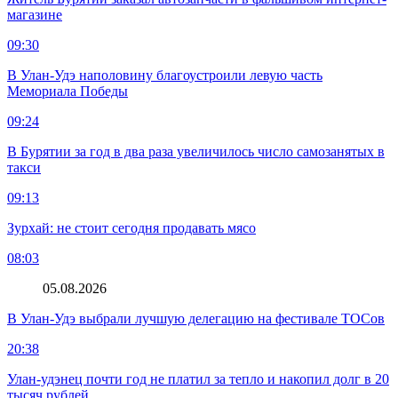
магазине
09:30
В Улан-Удэ наполовину благоустроили левую часть
Мемориала Победы
09:24
В Бурятии за год в два раза увеличилось число самозанятых в
такси
09:13
Зурхай: не стоит сегодня продавать мясо
08:03
05.08.2026
В Улан-Удэ выбрали лучшую делегацию на фестивале ТОСов
20:38
Улан-удэнец почти год не платил за тепло и накопил долг в 20
тысяч рублей