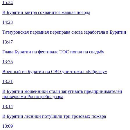
15:24
В Бурятии завтра сохранится жаркая погода
14:23
Татауровская паромная переправа снова заработала в Бурятии
13:47
Глава Бурятии на фестивале ТОС попал на свадьбу
13:35
Военный из Бурятии на СВО уничтожил «Бабу-ягу»
13:21
В Бурятии мошенники стали запугивать предпринимателей
проверками Роспотребнадзора
13:14
В Бурятии лесники потушили три грозовых пожара
13:09