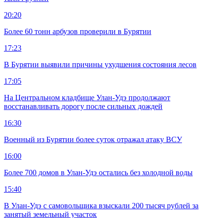
20:20
Более 60 тонн арбузов проверили в Бурятии
17:23
В Бурятии выявили причины ухудшения состояния лесов
17:05
На Центральном кладбище Улан-Удэ продолжают
восстанавливать дорогу после сильных дождей
16:30
Военный из Бурятии более суток отражал атаку ВСУ
16:00
Более 700 домов в Улан-Удэ остались без холодной воды
15:40
В Улан-Удэ с самовольщика взыскали 200 тысяч рублей за
занятый земельный участок