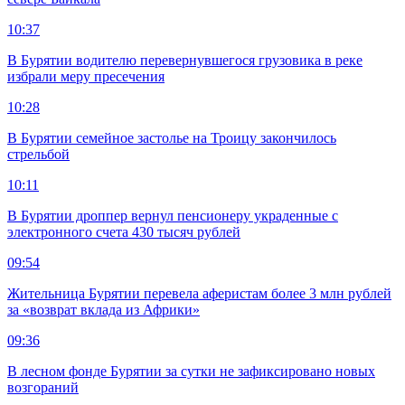
10:37
В Бурятии водителю перевернувшегося грузовика в реке
избрали меру пресечения
10:28
В Бурятии семейное застолье на Троицу закончилось
стрельбой
10:11
В Бурятии дроппер вернул пенсионеру украденные с
электронного счета 430 тысяч рублей
09:54
Жительница Бурятии перевела аферистам более 3 млн рублей
за «возврат вклада из Африки»
09:36
В лесном фонде Бурятии за сутки не зафиксировано новых
возгораний