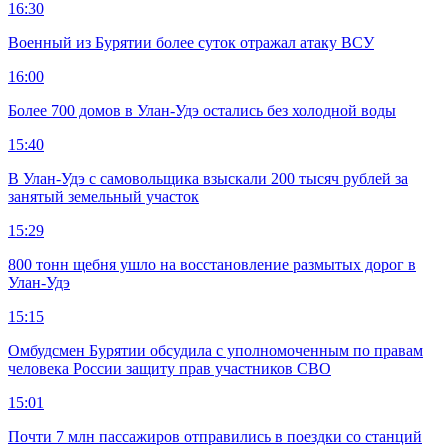
16:30
Военный из Бурятии более суток отражал атаку ВСУ
16:00
Более 700 домов в Улан-Удэ остались без холодной воды
15:40
В Улан-Удэ с самовольщика взыскали 200 тысяч рублей за
занятый земельный участок
15:29
800 тонн щебня ушло на восстановление размытых дорог в
Улан-Удэ
15:15
Омбудсмен Бурятии обсудила с уполномоченным по правам
человека России защиту прав участников СВО
15:01
Почти 7 млн пассажиров отправились в поездки со станций