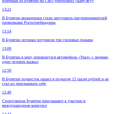
Военный из Бурятии на СВО уничтожил «Бабу-ягу»
13:21
В Бурятии мошенники стали запугивать предпринимателей
проверками Роспотребнадзора
13:14
В Бурятии лесники потушили три грозовых пожара
13:09
В Бурятии в реку опрокинулся автомобиль «Урал» с людьми,
один человек выжил
12:59
В Бурятии подросток нашел в подъезде 15 тысяч рублей и не
стал их присваивать себе
12:49
Спортсменов Бурятии приглашают к участию в
международном конкурсе