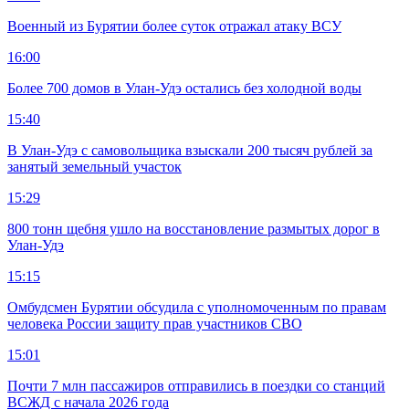
Военный из Бурятии более суток отражал атаку ВСУ
16:00
Более 700 домов в Улан-Удэ остались без холодной воды
15:40
В Улан-Удэ с самовольщика взыскали 200 тысяч рублей за
занятый земельный участок
15:29
800 тонн щебня ушло на восстановление размытых дорог в
Улан-Удэ
15:15
Омбудсмен Бурятии обсудила с уполномоченным по правам
человека России защиту прав участников СВО
15:01
Почти 7 млн пассажиров отправились в поездки со станций
ВСЖД с начала 2026 года