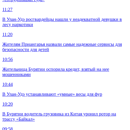
11:27
В Улан-Удэ росгвардейцы нашли у неадекватной девушки в
лесу наркотики
11:20
Жителям Приангарья назвали самые надежные сервисы для
безопасности для детей
10:56
Жительница Бурятии оспорила кредит, взятый на нее
мошенниками
10:44
В Улан-Удэ устанавливают «умные» весы для фур
10:20
В Бурятии водитель грузовика из Китая уронил ротор на
трассу «Байкал»
09:58