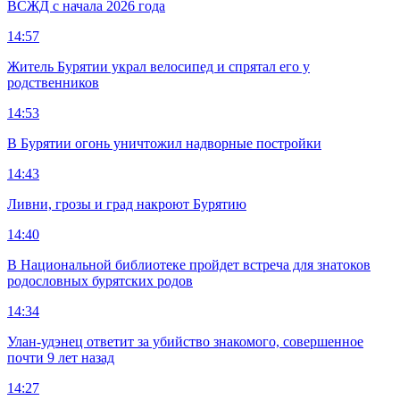
ВСЖД с начала 2026 года
14:57
Житель Бурятии украл велосипед и спрятал его у
родственников
14:53
В Бурятии огонь уничтожил надворные постройки
14:43
Ливни, грозы и град накроют Бурятию
14:40
В Национальной библиотеке пройдет встреча для знатоков
родословных бурятских родов
14:34
Улан-удэнец ответит за убийство знакомого, совершенное
почти 9 лет назад
14:27