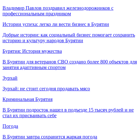
Владимир Павлов поздравил железнодорожников с
профессиональным праздником
Истории успеха: легко ли вести бизнес в Бурятии
Добрые истории: как социальный бизнес помогает сохранить
историю и культуру народов Бурятии
Бурятия: История мужества
В Бурятии для ветеранов СВО создано более 800 объектов для
занятия адаптивным спортом
Зурхай
Зурхай: не стоит сегодня продавать мясо
Криминальная Бурятия
В Бурятии подросток нашел в подъезде 15 тысяч рублей и не
стал их присваивать себе
Погода
В Бурятии завтра сохранится жаркая погода