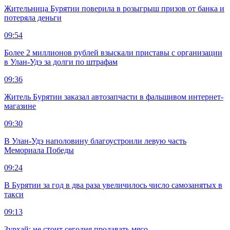
Жительница Бурятии поверила в розыгрыш призов от банка и
потеряла деньги
09:54
Более 2 миллионов рублей взыскали приставы с организации
в Улан-Удэ за долги по штрафам
09:36
Житель Бурятии заказал автозапчасти в фальшивом интернет-
магазине
09:30
В Улан-Удэ наполовину благоустроили левую часть
Мемориала Победы
09:24
В Бурятии за год в два раза увеличилось число самозанятых в
такси
09:13
Зурхай: не стоит сегодня продавать мясо