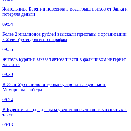
Жительница Бурятии поверила в розыгрыш призов от банка и
потеряла деньги
09:54
Более 2 миллионов рублей взыскали приставы с организации
в Улан-Удэ за долги по штрафам
09:36
Житель Бурятии заказал автозапчасти в фальшивом интернет-
магазине
09:30
В Улан-Удэ наполовину благоустроили левую часть
Мемориала Победы
09:24
В Бурятии за год в два раза увеличилось число самозанятых в
такси
09:13