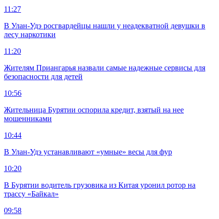
11:27
В Улан-Удэ росгвардейцы нашли у неадекватной девушки в
лесу наркотики
11:20
Жителям Приангарья назвали самые надежные сервисы для
безопасности для детей
10:56
Жительница Бурятии оспорила кредит, взятый на нее
мошенниками
10:44
В Улан-Удэ устанавливают «умные» весы для фур
10:20
В Бурятии водитель грузовика из Китая уронил ротор на
трассу «Байкал»
09:58