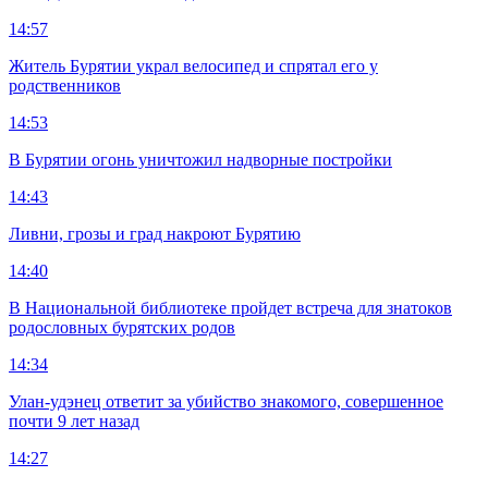
14:57
Житель Бурятии украл велосипед и спрятал его у
родственников
14:53
В Бурятии огонь уничтожил надворные постройки
14:43
Ливни, грозы и град накроют Бурятию
14:40
В Национальной библиотеке пройдет встреча для знатоков
родословных бурятских родов
14:34
Улан-удэнец ответит за убийство знакомого, совершенное
почти 9 лет назад
14:27