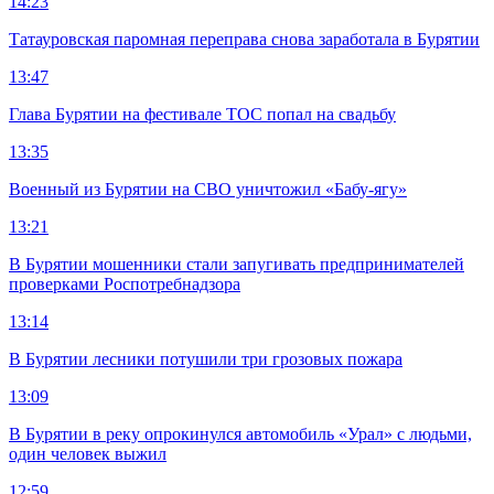
14:23
Татауровская паромная переправа снова заработала в Бурятии
13:47
Глава Бурятии на фестивале ТОС попал на свадьбу
13:35
Военный из Бурятии на СВО уничтожил «Бабу-ягу»
13:21
В Бурятии мошенники стали запугивать предпринимателей
проверками Роспотребнадзора
13:14
В Бурятии лесники потушили три грозовых пожара
13:09
В Бурятии в реку опрокинулся автомобиль «Урал» с людьми,
один человек выжил
12:59