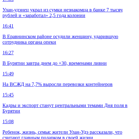
Улан-удэнец украл из сумки незнакомца в банке 7 тысяч
рублей и «заработал» 2,5 года колонии
16:41
В Еравнинском районе осудили женщину, ударившую
сотрудника органа опеки
16:27
В Бурятии завтра днем до +30, временами ливни
15:49
На ВСЖД на 7,7% выросли перевозки контейнеров
15:45
Кадры и экспорт станут центральными темами Дня поля в
Бурятии
15:08
Ребенок, жизнь, семья: жители Улан-Удэ рассказали, что
считают главным подарком в своей жизни