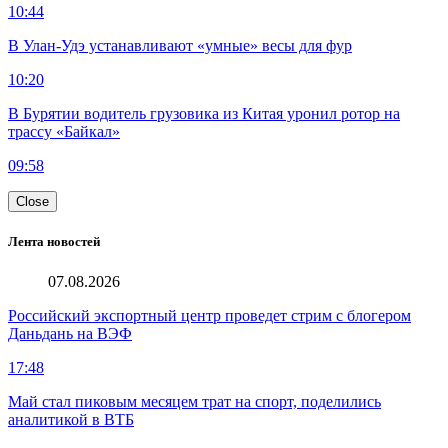
10:44
В Улан-Удэ устанавливают «умные» весы для фур
10:20
В Бурятии водитель грузовика из Китая уронил ротор на
трассу «Байкал»
09:58
Close
Лента новостей
07.08.2026
Российский экспортный центр проведет стрим с блогером
Даньдань на ВЭФ
17:48
Май стал пиковым месяцем трат на спорт, поделились
аналитикой в ВТБ