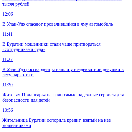
тысяч рублей
12:06
В Улан-Удэ спасают провалившийся в яму автомобиль
11:41
В Бурятии мошенники стали чаще притворяться
«сотрудниками суда»
11:27
В Улан-Удэ росгвардейцы нашли у неадекватной девушки в
лесу наркотики
11:20
Жителям Приангарья назвали самые надежные сервисы для
безопасности для детей
10:56
Жительница Бурятии оспорила кредит, взятый на нее
мошенниками