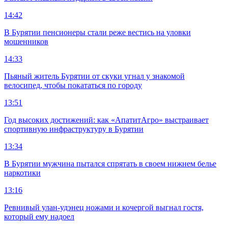
14:42
В Бурятии пенсионеры стали реже вестись на уловки
мошенников
14:33
Пьяный житель Бурятии от скуки угнал у знакомой
велосипед, чтобы покататься по городу
13:51
Год высоких достижений: как «АпатитАгро» выстраивает
спортивную инфраструктуру в Бурятии
13:34
В Бурятии мужчина пытался спрятать в своем нижнем белье
наркотики
13:16
Ревнивый улан-удэнец ножами и кочергой выгнал гостя,
который ему надоел