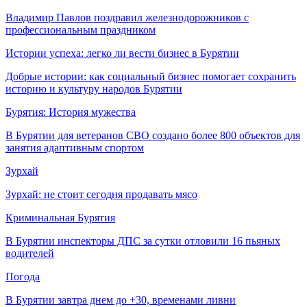
Владимир Павлов поздравил железнодорожников с
профессиональным праздником
Истории успеха: легко ли вести бизнес в Бурятии
Добрые истории: как социальный бизнес помогает сохранить
историю и культуру народов Бурятии
Бурятия: История мужества
В Бурятии для ветеранов СВО создано более 800 объектов для
занятия адаптивным спортом
Зурхай
Зурхай: не стоит сегодня продавать мясо
Криминальная Бурятия
В Бурятии инспекторы ДПС за сутки отловили 16 пьяных
водителей
Погода
В Бурятии завтра днем до +30, временами ливни