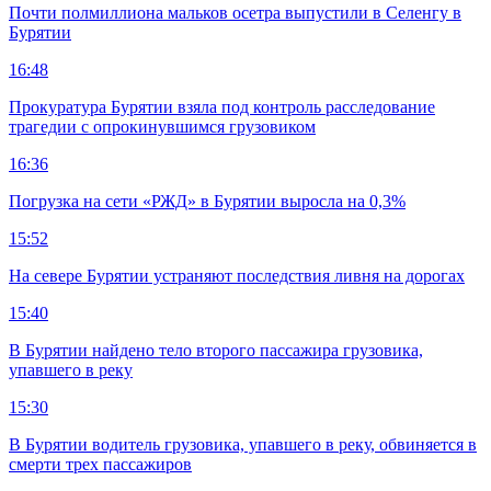
Почти полмиллиона мальков осетра выпустили в Селенгу в
Бурятии
16:48
Прокуратура Бурятии взяла под контроль расследование
трагедии с опрокинувшимся грузовиком
16:36
Погрузка на сети «РЖД» в Бурятии выросла на 0,3%
15:52
На севере Бурятии устраняют последствия ливня на дорогах
15:40
В Бурятии найдено тело второго пассажира грузовика,
упавшего в реку
15:30
В Бурятии водитель грузовика, упавшего в реку, обвиняется в
смерти трех пассажиров