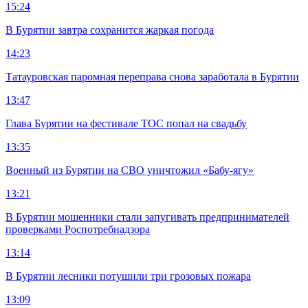
15:24
В Бурятии завтра сохранится жаркая погода
14:23
Татауровская паромная переправа снова заработала в Бурятии
13:47
Глава Бурятии на фестивале ТОС попал на свадьбу
13:35
Военный из Бурятии на СВО уничтожил «Бабу-ягу»
13:21
В Бурятии мошенники стали запугивать предпринимателей
проверками Роспотребнадзора
13:14
В Бурятии лесники потушили три грозовых пожара
13:09