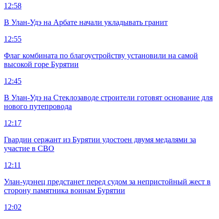
12:58
В Улан-Удэ на Арбате начали укладывать гранит
12:55
Флаг комбината по благоустройству установили на самой
высокой горе Бурятии
12:45
В Улан-Удэ на Стеклозаводе строители готовят основание для
нового путепровода
12:17
Гвардии сержант из Бурятии удостоен двумя медалями за
участие в СВО
12:11
Улан-удэнец предстанет перед судом за непристойный жест в
сторону памятника воинам Бурятии
12:02