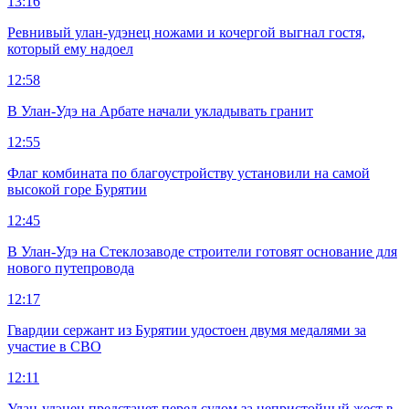
13:16
Ревнивый улан-удэнец ножами и кочергой выгнал гостя,
который ему надоел
12:58
В Улан-Удэ на Арбате начали укладывать гранит
12:55
Флаг комбината по благоустройству установили на самой
высокой горе Бурятии
12:45
В Улан-Удэ на Стеклозаводе строители готовят основание для
нового путепровода
12:17
Гвардии сержант из Бурятии удостоен двумя медалями за
участие в СВО
12:11
Улан-удэнец предстанет перед судом за непристойный жест в