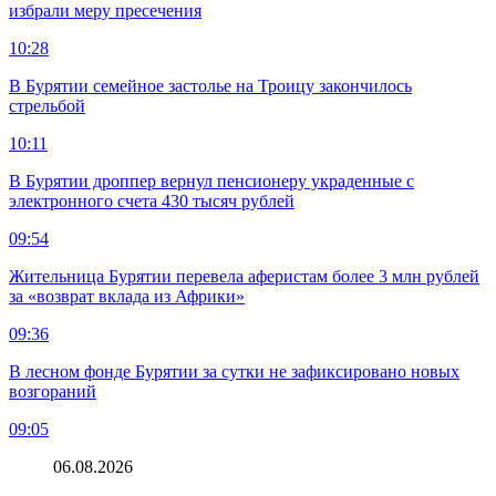
избрали меру пресечения
10:28
В Бурятии семейное застолье на Троицу закончилось
стрельбой
10:11
В Бурятии дроппер вернул пенсионеру украденные с
электронного счета 430 тысяч рублей
09:54
Жительница Бурятии перевела аферистам более 3 млн рублей
за «возврат вклада из Африки»
09:36
В лесном фонде Бурятии за сутки не зафиксировано новых
возгораний
09:05
06.08.2026