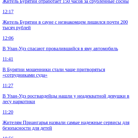
Житель Бурятии отработает 150 часов за срубленные сосны
12:17
Житель Бурятии в сауне с незнакомцем лишился почти 200
тысяч рублей
12:06
В Улан-Удэ спасают провалившийся в яму автомобиль
11:41
В Бурятии мошенники стали чаще притворяться
«сотрудниками суда»
11:27
В Улан-Удэ росгвардейцы нашли у неадекватной девушки в
лесу наркотики
11:20
Жителям Приангарья назвали самые надежные сервисы для
безопасности для детей