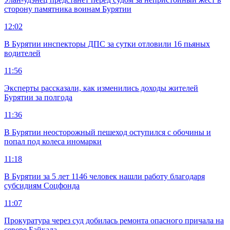
сторону памятника воинам Бурятии
12:02
В Бурятии инспекторы ДПС за сутки отловили 16 пьяных
водителей
11:56
Эксперты рассказали, как изменились доходы жителей
Бурятии за полгода
11:36
В Бурятии неосторожный пешеход оступился с обочины и
попал под колеса иномарки
11:18
В Бурятии за 5 лет 1146 человек нашли работу благодаря
субсидиям Соцфонда
11:07
Прокуратура через суд добилась ремонта опасного причала на
севере Байкала