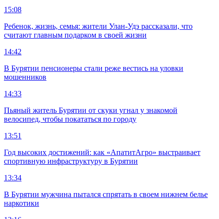
15:08
Ребенок, жизнь, семья: жители Улан-Удэ рассказали, что
считают главным подарком в своей жизни
14:42
В Бурятии пенсионеры стали реже вестись на уловки
мошенников
14:33
Пьяный житель Бурятии от скуки угнал у знакомой
велосипед, чтобы покататься по городу
13:51
Год высоких достижений: как «АпатитАгро» выстраивает
спортивную инфраструктуру в Бурятии
13:34
В Бурятии мужчина пытался спрятать в своем нижнем белье
наркотики