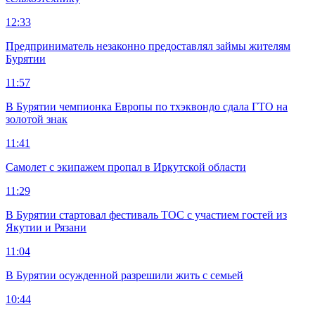
12:33
Предприниматель незаконно предоставлял займы жителям
Бурятии
11:57
В Бурятии чемпионка Европы по тхэквондо сдала ГТО на
золотой знак
11:41
Самолет с экипажем пропал в Иркутской области
11:29
В Бурятии стартовал фестиваль ТОС с участием гостей из
Якутии и Рязани
11:04
В Бурятии осужденной разрешили жить с семьей
10:44