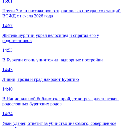
15:01
Почти 7 млн пассажиров отправились в поездки со станций
ВСЖД с начала 2026 года
14:57
Житель Бурятии украл велосипед и спрятал его у
родственников
14:53
В Бурятии огонь уничтожил надворные постройки
14:43
Ливни, грозы и град накроют Бурятию
14:40
В Национальной библиотеке пройдет встреча для знатоков
родословных бурятских родов
14:34
Улан-удэнец ответит за убийство знакомого, совершенное