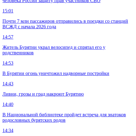
человека России защиту прав участников СВО
15:01
Почти 7 млн пассажиров отправились в поездки со станций
ВСЖД с начала 2026 года
14:57
Житель Бурятии украл велосипед и спрятал его у
родственников
14:53
В Бурятии огонь уничтожил надворные постройки
14:43
Ливни, грозы и град накроют Бурятию
14:40
В Национальной библиотеке пройдет встреча для знатоков
родословных бурятских родов
14:34