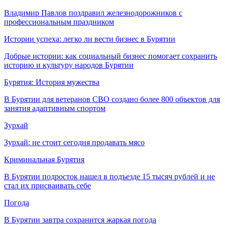
Владимир Павлов поздравил железнодорожников с
профессиональным праздником
Истории успеха: легко ли вести бизнес в Бурятии
Добрые истории: как социальный бизнес помогает сохранить
историю и культуру народов Бурятии
Бурятия: История мужества
В Бурятии для ветеранов СВО создано более 800 объектов для
занятия адаптивным спортом
Зурхай
Зурхай: не стоит сегодня продавать мясо
Криминальная Бурятия
В Бурятии подросток нашел в подъезде 15 тысяч рублей и не
стал их присваивать себе
Погода
В Бурятии завтра сохранится жаркая погода