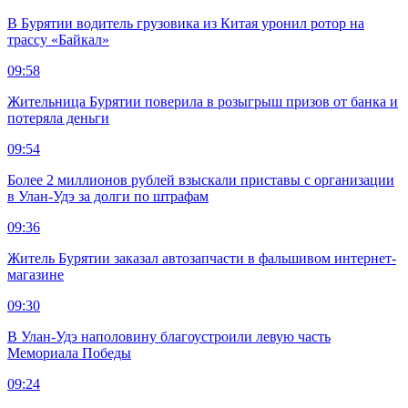
В Бурятии водитель грузовика из Китая уронил ротор на
трассу «Байкал»
09:58
Жительница Бурятии поверила в розыгрыш призов от банка и
потеряла деньги
09:54
Более 2 миллионов рублей взыскали приставы с организации
в Улан-Удэ за долги по штрафам
09:36
Житель Бурятии заказал автозапчасти в фальшивом интернет-
магазине
09:30
В Улан-Удэ наполовину благоустроили левую часть
Мемориала Победы
09:24