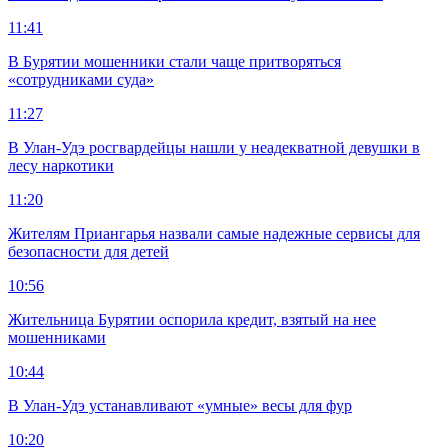
11:41
В Бурятии мошенники стали чаще притворяться
«сотрудниками суда»
11:27
В Улан-Удэ росгвардейцы нашли у неадекватной девушки в
лесу наркотики
11:20
Жителям Приангарья назвали самые надежные сервисы для
безопасности для детей
10:56
Жительница Бурятии оспорила кредит, взятый на нее
мошенниками
10:44
В Улан-Удэ устанавливают «умные» весы для фур
10:20