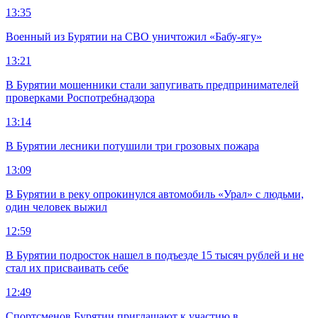
13:35
Военный из Бурятии на СВО уничтожил «Бабу-ягу»
13:21
В Бурятии мошенники стали запугивать предпринимателей
проверками Роспотребнадзора
13:14
В Бурятии лесники потушили три грозовых пожара
13:09
В Бурятии в реку опрокинулся автомобиль «Урал» с людьми,
один человек выжил
12:59
В Бурятии подросток нашел в подъезде 15 тысяч рублей и не
стал их присваивать себе
12:49
Спортсменов Бурятии приглашают к участию в