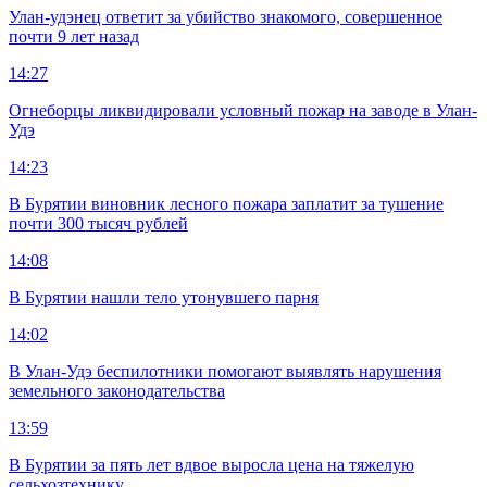
Улан-удэнец ответит за убийство знакомого, совершенное
почти 9 лет назад
14:27
Огнеборцы ликвидировали условный пожар на заводе в Улан-
Удэ
14:23
В Бурятии виновник лесного пожара заплатит за тушение
почти 300 тысяч рублей
14:08
В Бурятии нашли тело утонувшего парня
14:02
В Улан-Удэ беспилотники помогают выявлять нарушения
земельного законодательства
13:59
В Бурятии за пять лет вдвое выросла цена на тяжелую
сельхозтехнику