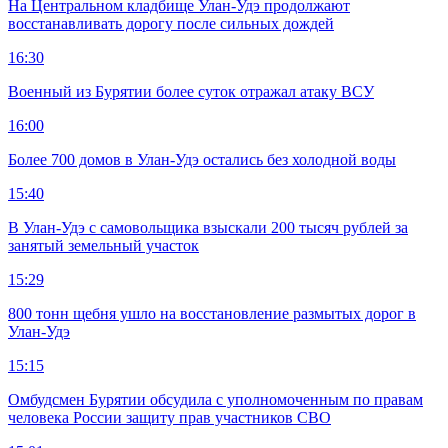
На Центральном кладбище Улан-Удэ продолжают
восстанавливать дорогу после сильных дождей
16:30
Военный из Бурятии более суток отражал атаку ВСУ
16:00
Более 700 домов в Улан-Удэ остались без холодной воды
15:40
В Улан-Удэ с самовольщика взыскали 200 тысяч рублей за
занятый земельный участок
15:29
800 тонн щебня ушло на восстановление размытых дорог в
Улан-Удэ
15:15
Омбудсмен Бурятии обсудила с уполномоченным по правам
человека России защиту прав участников СВО