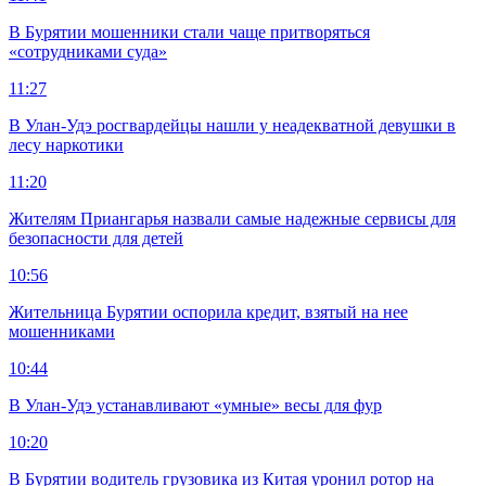
В Бурятии мошенники стали чаще притворяться
«сотрудниками суда»
11:27
В Улан-Удэ росгвардейцы нашли у неадекватной девушки в
лесу наркотики
11:20
Жителям Приангарья назвали самые надежные сервисы для
безопасности для детей
10:56
Жительница Бурятии оспорила кредит, взятый на нее
мошенниками
10:44
В Улан-Удэ устанавливают «умные» весы для фур
10:20
В Бурятии водитель грузовика из Китая уронил ротор на