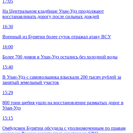
17:05
На Центральном кладбище Улан-Удэ продолжают
восстанавливать дорогу после сильных дождей
16:30
Военный из Бурятии более суток отражал атаку ВСУ
16:00
Более 700 домов в Улан-Удэ остались без холодной воды
15:40
В Улан-Удэ с самовольщика взыскали 200 тысяч рублей за
занятый земельный участок
15:29
800 тонн щебня ушло на восстановление размытых дорог в
Улан-Удэ
15:15
Омбудсмен Бурятии обсудила с уполномоченным по правам