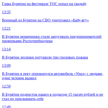
Глава Бурятии на фестивале ТОС попал на свадьбу
13:35
Военный из Бурятии на СВО уничтожил «Бабу-ягу»
13:21
В Бурятии мошенники стали запугивать предпринимателей
проверками Роспотребнадзора
13:14
В Бурятии лесники потушили три грозовых пожара
13:09
В Бурятии в реку опрокинулся автомобиль «Урал» с людьми,
один человек выжил
12:59
В Бурятии подросток нашел в подъезде 15 тысяч рублей и не
стал их присваивать себе
12:49