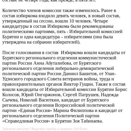
Количество членов комиссии также изменилось. Ранее в
состав избиркома входило девять человек, в новый состав,
утвержденный на сессии, вошли 10 человек. Четыре
кандидатуры в состав Избиркома были рекомендованы
политическими партиями, пять - Избирательной комиссией
Бурятии и одна кандидатура – избирателями (она была
утверждена на собрании избирателей).
После голосования в состав Избиркома вошли кандидаты от
Бурятского регионального отделения коммунистической
партии России Анна Абуталибова, от Бурятского
регионального отделения либерально-демократической
политической партии России Даниил Башитов, от Улан-
Удэнского городского Совета ветеранов войны, труда и
правоохранительных органов Виктор Гущин. Также в состав
вошли кандидаты от Избирательной комиссии Бурятии Борис
Колосов, Юрий Онгоржонов, Сергей Патрушев, Надежда
Сычева, Николай Васюткин, кандидат от Бурятского
регионального отделения Всероссийской политической
партии «Единая Россия» Марина Филиппова и кандидат от
регионального отделения Политической партии
«Справедливая Россия» в Бурятии Зоя Табинаева.
Заметили опечатку? Выделите ошибку и нажмите Ctrl+Enter.