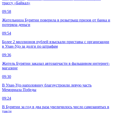
трассу «Байкал»
09:58
Жительница Бурятии поверила в розыгрыш призов от банка и
потеряла деньги
09:54
Более 2 миллионов рублей взыскали приставы с организации
в Улан-Удэ за долги по штрафам
09:36
Житель Бурятии заказал автозапчасти в фальшивом интернет-
магазине
09:30
В Улан-Удэ наполовину благоустроили левую часть
Мемориала Победы
09:24
В Бурятии за год в два раза увеличилось число самозанятых в
такси