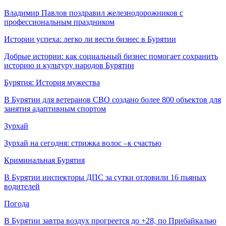
Владимир Павлов поздравил железнодорожников с
профессиональным праздником
Истории успеха: легко ли вести бизнес в Бурятии
Добрые истории: как социальный бизнес помогает сохранить
историю и культуру народов Бурятии
Бурятия: История мужества
В Бурятии для ветеранов СВО создано более 800 объектов для
занятия адаптивным спортом
Зурхай
Зурхай на сегодня: стрижка волос –к счастью
Криминальная Бурятия
В Бурятии инспекторы ДПС за сутки отловили 16 пьяных
водителей
Погода
В Бурятии завтра воздух прогреется до +28, по Прибайкалью