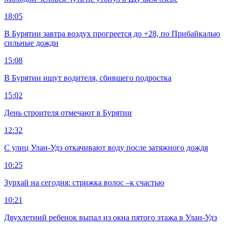
18:05
В Бурятии завтра воздух прогреется до +28, по Прибайкалью
сильные дожди
15:08
В Бурятии ищут водителя, сбившего подростка
15:02
День строителя отмечают в Бурятии
12:32
С улиц Улан-Удэ откачивают воду после затяжного дождя
10:25
Зурхай на сегодня: стрижка волос –к счастью
10:21
Двухлетний ребенок выпал из окна пятого этажа в Улан-Удэ