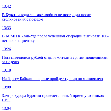
13:42
В Бурятии водитель автомобиля не пострадал после
столкновения с поездом
13:33
В БСМП в Улан-Удэ после успешной операции выписали 100-
летнюю пациентку
13:26
Пять миллионов рублей отдали жители Бурятии мошенникам
за неделю
13:18
На берегу Байкала впервые пройдет турнир по миниволею
13:08
Зампрокурора Бурятии проведет личный прием участников
СВО
13:04