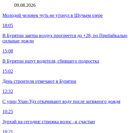
09.08.2026
Молодой человек чуть не утонул в Щучьем озере
18:05
В Бурятии завтра воздух прогреется до +28, по Прибайкалью
сильные дожди
15:08
В Бурятии ищут водителя, сбившего подростка
15:02
День строителя отмечают в Бурятии
12:32
С улиц Улан-Удэ откачивают воду после затяжного дождя
10:25
Зурхай на сегодня: стрижка волос –к счастью
10:21