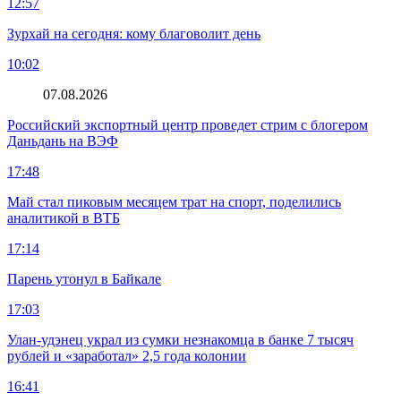
12:57
Зурхай на сегодня: кому благоволит день
10:02
07.08.2026
Российский экспортный центр проведет стрим с блогером
Даньдань на ВЭФ
17:48
Май стал пиковым месяцем трат на спорт, поделились
аналитикой в ВТБ
17:14
Парень утонул в Байкале
17:03
Улан-удэнец украл из сумки незнакомца в банке 7 тысяч
рублей и «заработал» 2,5 года колонии
16:41