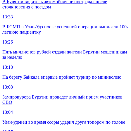
В Бурятии водитель автомобиля не пострадал после
столкновения с поездом
13:33
В БСМП в Улан-Удэ после успешной операции выписали 100-
летнюю пациентку
13:26
Пять миллионов рублей отдали жители Бурятии мошенникам
за неделю
13:18
На берегу Байкала впервые пройдет турнир по миниволею
13:08
Зампрокурора Бурятии проведет личный прием участников
СВО
13:04
Улан-удэнец во время ссоры ударил друга топором по голове