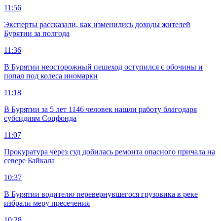
11:56
Эксперты рассказали, как изменились доходы жителей
Бурятии за полгода
11:36
В Бурятии неосторожный пешеход оступился с обочины и
попал под колеса иномарки
11:18
В Бурятии за 5 лет 1146 человек нашли работу благодаря
субсидиям Соцфонда
11:07
Прокуратура через суд добилась ремонта опасного причала на
севере Байкала
10:37
В Бурятии водителю перевернувшегося грузовика в реке
избрали меру пресечения
10:28