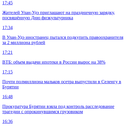
17:45
Жителей Улан-Удэ приглашают на праздничную зарядку,
посвящённую Дню физкультурника
17:34
В Улан-Удэ иностранец пытался подкупить правоохранителя
за 2 миллиона рублей
17:21
ВТБ: объем выдачи ипотеки в России вырос на 38%
17:15
Почти полмиллиона мальков осетра выпустили в Селенгу в
Бурятии
16:48
Прокуратура Бурятии взяла под контроль расследование
трагедии с опрокинувшимся грузовиком
16:36