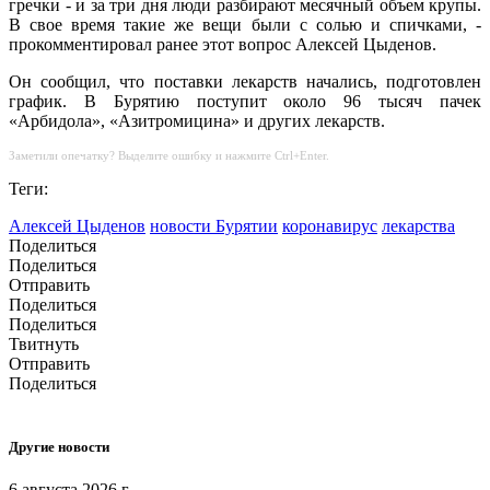
гречки - и за три дня люди разбирают месячный объем крупы.
В свое время такие же вещи были с солью и спичками, -
прокомментировал ранее этот вопрос Алексей Цыденов.
Он сообщил, что поставки лекарств начались, подготовлен
график. В Бурятию поступит около 96 тысяч пачек
«Арбидола», «Азитромицина» и других лекарств.
Заметили опечатку? Выделите ошибку и нажмите Ctrl+Enter.
Теги:
Алексей Цыденов
новости Бурятии
коронавирус
лекарства
Поделиться
Поделиться
Отправить
Поделиться
Поделиться
Твитнуть
Отправить
Поделиться
Другие новости
6 августа 2026 г.