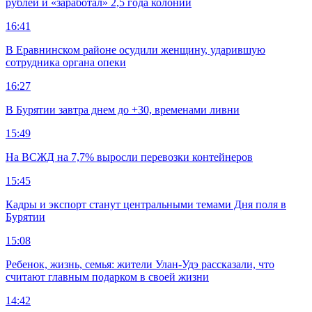
рублей и «заработал» 2,5 года колонии
16:41
В Еравнинском районе осудили женщину, ударившую
сотрудника органа опеки
16:27
В Бурятии завтра днем до +30, временами ливни
15:49
На ВСЖД на 7,7% выросли перевозки контейнеров
15:45
Кадры и экспорт станут центральными темами Дня поля в
Бурятии
15:08
Ребенок, жизнь, семья: жители Улан-Удэ рассказали, что
считают главным подарком в своей жизни
14:42