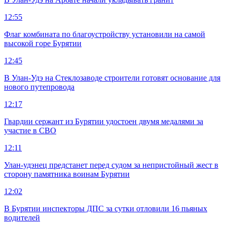
12:55
Флаг комбината по благоустройству установили на самой
высокой горе Бурятии
12:45
В Улан-Удэ на Стеклозаводе строители готовят основание для
нового путепровода
12:17
Гвардии сержант из Бурятии удостоен двумя медалями за
участие в СВО
12:11
Улан-удэнец предстанет перед судом за непристойный жест в
сторону памятника воинам Бурятии
12:02
В Бурятии инспекторы ДПС за сутки отловили 16 пьяных
водителей