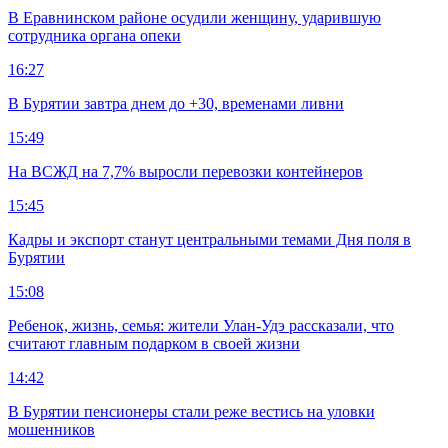
В Еравнинском районе осудили женщину, ударившую
сотрудника органа опеки
16:27
В Бурятии завтра днем до +30, временами ливни
15:49
На ВСЖД на 7,7% выросли перевозки контейнеров
15:45
Кадры и экспорт станут центральными темами Дня поля в
Бурятии
15:08
Ребенок, жизнь, семья: жители Улан-Удэ рассказали, что
считают главным подарком в своей жизни
14:42
В Бурятии пенсионеры стали реже вестись на уловки
мошенников