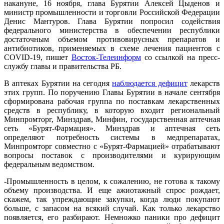
накануне, 16 ноября, глава Бурятии Алексей Цыденов и
министр промышленности и торговли Российской Федерации
Денис Мантуров. Глава Бурятии попросил содействия
федерального министерства в обеспечении республики
достаточным объемом противовирусных препаратов и
антибиотиков, применяемых в схеме лечения пациентов с
COVID-19, пишет
Восток-Телеинформ
со ссылкой на пресс-
службу главы и правительства РБ.
В аптеках Бурятии на сегодня
наблюдается дефицит
лекарств
этих групп. По поручению Главы Бурятии в начале сентября
сформирована рабочая группа по поставкам лекарственных
средств в республику, в которую входит региональный
Минпромторг, Минздрав, Минфин, государственная аптечная
сеть «Бурят-Фармация». Минздрав и аптечная сеть
определяют потребность системы в медпрепаратах,
Минпромторг совместно с «Бурят-Фармацией» отрабатывают
вопросы поставок с производителями и курирующим
федеральным ведомством.
-Промышленность в целом, к сожалению, не готова к такому
объему производства. И еще ажиотажный спрос рождает,
скажем, так упреждающие закупки, когда люди покупают
больше, с запасом на всякий случай. Как только лекарство
появляется, его разбирают. Немножко паники про дефицит