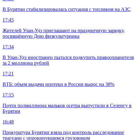
В Бурятии стабилизировалась ситуация с топливом на АЗС
17:45
Жителей Улан-Удэ приглашают на праздничную зарядку,
посвящённую Дню физкультурника
17:34
В Улан-Удэ иностранец пытался подкупить правоохранителя
за 2 миллиона рублей
17:21
ВТБ: объем выдачи ипотеки в России вырос на 38%
17:15
Почти полмиллиона мальков осетра выпустили в Селенгу в
Бурятии
16:48
Прокуратура Бурятии взяла под контроль расследование
трагедии с опрокинувшимся грузовиком