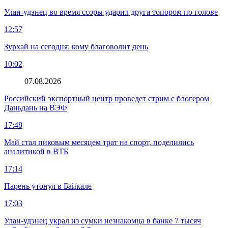
Улан-удэнец во время ссоры ударил друга топором по голове
12:57
Зурхай на сегодня: кому благоволит день
10:02
07.08.2026
Российский экспортный центр проведет стрим с блогером
Даньдань на ВЭФ
17:48
Май стал пиковым месяцем трат на спорт, поделились
аналитикой в ВТБ
17:14
Парень утонул в Байкале
17:03
Улан-удэнец украл из сумки незнакомца в банке 7 тысяч