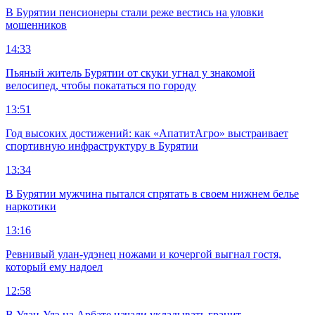
В Бурятии пенсионеры стали реже вестись на уловки
мошенников
14:33
Пьяный житель Бурятии от скуки угнал у знакомой
велосипед, чтобы покататься по городу
13:51
Год высоких достижений: как «АпатитАгро» выстраивает
спортивную инфраструктуру в Бурятии
13:34
В Бурятии мужчина пытался спрятать в своем нижнем белье
наркотики
13:16
Ревнивый улан-удэнец ножами и кочергой выгнал гостя,
который ему надоел
12:58
В Улан-Удэ на Арбате начали укладывать гранит