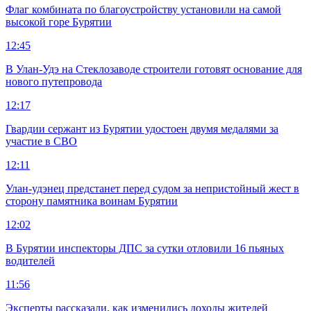
Флаг комбината по благоустройству установили на самой
высокой горе Бурятии
12:45
В Улан-Удэ на Стеклозаводе строители готовят основание для
нового путепровода
12:17
Гвардии сержант из Бурятии удостоен двумя медалями за
участие в СВО
12:11
Улан-удэнец предстанет перед судом за непристойный жест в
сторону памятника воинам Бурятии
12:02
В Бурятии инспекторы ДПС за сутки отловили 16 пьяных
водителей
11:56
Эксперты рассказали, как изменились доходы жителей