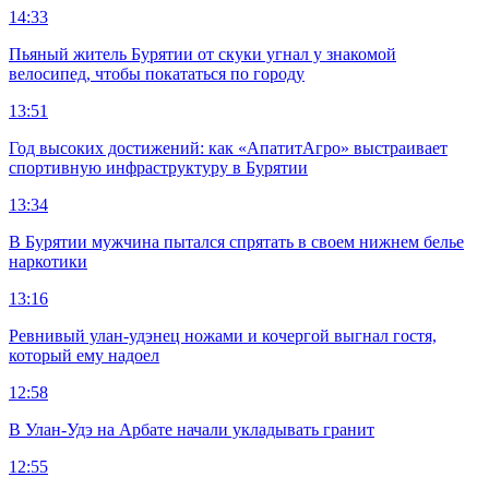
14:33
Пьяный житель Бурятии от скуки угнал у знакомой
велосипед, чтобы покататься по городу
13:51
Год высоких достижений: как «АпатитАгро» выстраивает
спортивную инфраструктуру в Бурятии
13:34
В Бурятии мужчина пытался спрятать в своем нижнем белье
наркотики
13:16
Ревнивый улан-удэнец ножами и кочергой выгнал гостя,
который ему надоел
12:58
В Улан-Удэ на Арбате начали укладывать гранит
12:55