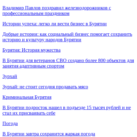
Владимир Павлов поздравил железнодорожников с
профессиональным праздником
Истории успеха: легко ли вести бизнес в Бурятии
Добрые истории: как социальный бизнес помогает сохранить
историю и культуру народов Бурятии
Бурятия: История мужества
В Бурятии для ветеранов СВО создано более 800 объектов для
занятия адаптивным спортом
Зурхай
Зурхай: не стоит сегодня продавать мясо
Криминальная Бурятия
В Бурятии подросток нашел в подъезде 15 тысяч рублей и не
стал их присваивать себе
Погода
В Бурятии завтра сохранится жаркая погода