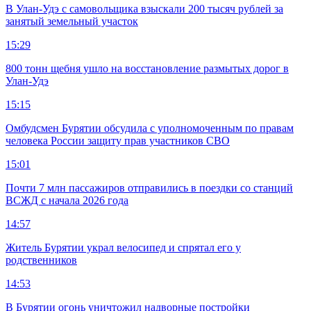
В Улан-Удэ с самовольщика взыскали 200 тысяч рублей за
занятый земельный участок
15:29
800 тонн щебня ушло на восстановление размытых дорог в
Улан-Удэ
15:15
Омбудсмен Бурятии обсудила с уполномоченным по правам
человека России защиту прав участников СВО
15:01
Почти 7 млн пассажиров отправились в поездки со станций
ВСЖД с начала 2026 года
14:57
Житель Бурятии украл велосипед и спрятал его у
родственников
14:53
В Бурятии огонь уничтожил надворные постройки