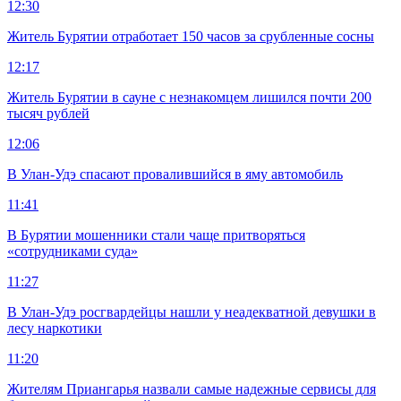
12:30
Житель Бурятии отработает 150 часов за срубленные сосны
12:17
Житель Бурятии в сауне с незнакомцем лишился почти 200
тысяч рублей
12:06
В Улан-Удэ спасают провалившийся в яму автомобиль
11:41
В Бурятии мошенники стали чаще притворяться
«сотрудниками суда»
11:27
В Улан-Удэ росгвардейцы нашли у неадекватной девушки в
лесу наркотики
11:20
Жителям Приангарья назвали самые надежные сервисы для