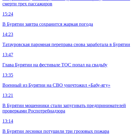
смерти трех пассажиров
15:24
В Бурятии завтра сохранится жаркая погода
14:23
Татауровская паромная переправа снова заработала в Бурятии
13:47
Глава Бурятии на фестивале ТОС попал на свадьбу
13:35
Военный из Бурятии на СВО уничтожил «Бабу-ягу»
13:21
В Бурятии мошенники стали запугивать предпринимателей
проверками Роспотребнадзора
13:14
В Бурятии лесники потушили три грозовых пожара