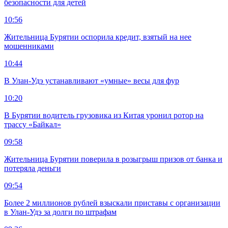
безопасности для детей
10:56
Жительница Бурятии оспорила кредит, взятый на нее
мошенниками
10:44
В Улан-Удэ устанавливают «умные» весы для фур
10:20
В Бурятии водитель грузовика из Китая уронил ротор на
трассу «Байкал»
09:58
Жительница Бурятии поверила в розыгрыш призов от банка и
потеряла деньги
09:54
Более 2 миллионов рублей взыскали приставы с организации
в Улан-Удэ за долги по штрафам