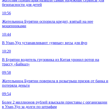
Жителям Приангарья назвали самые надежные сервисы для
безопасности для детей
10:56
Жительница Бурятии оспорила кредит, взятый на нее
мошенниками
10:44
В Улан-Удэ устанавливают «умные» весы для фур
10:20
В Бурятии водитель грузовика из Китая уронил ротор на
трассу «Байкал»
09:58
Жительница Бурятии поверила в розыгрыш призов от банка и
потеряла деньги
09:54
Более 2 миллионов рублей взыскали приставы с организации
в Улан-Удэ за долги по штрафам