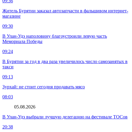
09:36
Житель Бурятии заказал автозапчасти в фальшивом интернет-
магазине
09:30
В Улан-Удэ наполовину благоустроили левую часть
Мемориала Победы
09:24
В Бурятии за год в два раза увеличилось число самозанятых в
такси
09:13
Зурхай: не стоит сегодня продавать мясо
08:03
05.08.2026
В Улан-Удэ выбрали лучшую делегацию на фестивале ТОСов
20:38