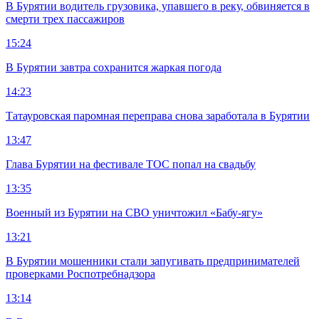
В Бурятии водитель грузовика, упавшего в реку, обвиняется в
смерти трех пассажиров
15:24
В Бурятии завтра сохранится жаркая погода
14:23
Татауровская паромная переправа снова заработала в Бурятии
13:47
Глава Бурятии на фестивале ТОС попал на свадьбу
13:35
Военный из Бурятии на СВО уничтожил «Бабу-ягу»
13:21
В Бурятии мошенники стали запугивать предпринимателей
проверками Роспотребнадзора
13:14