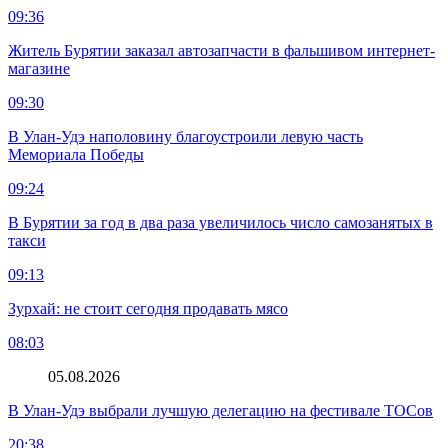
09:36
Житель Бурятии заказал автозапчасти в фальшивом интернет-
магазине
09:30
В Улан-Удэ наполовину благоустроили левую часть
Мемориала Победы
09:24
В Бурятии за год в два раза увеличилось число самозанятых в
такси
09:13
Зурхай: не стоит сегодня продавать мясо
08:03
05.08.2026
В Улан-Удэ выбрали лучшую делегацию на фестивале ТОСов
20:38