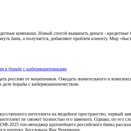
кредитные компании. Новый способ выманить деньги - кредитны
нуть банк, а получается, добавляют проблем клиенту. Мир «бы
ным в борьбе с кибермошенниками
ать россиян от мошенников. Ожидать значительного и комплекс
 в деле борьбы с кибермошенничеством.
кусственного интеллекта на медийное пространство, первый за
й интеллект не сможет полностью его заменить. Однако, по его с
-2025 топ-менеджер крупнейшего российского банка рассказал
я в ипотеку. Беседовала Яна Чурочкина.