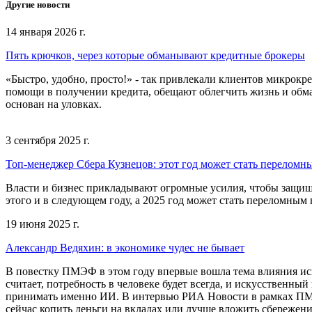
Другие новости
14 января 2026 г.
Пять крючков, через которые обманывают кредитные брокеры
«Быстро, удобно, просто!» - так привлекали клиентов микро
помощи в получении кредита, обещают облегчить жизнь и обма
основан на уловках.
3 сентября 2025 г.
Топ-менеджер Сбера Кузнецов: этот год может стать перелом
Власти и бизнес прикладывают огромные усилия, чтобы защищ
этого и в следующем году, а 2025 год может стать переломным
19 июня 2025 г.
Александр Ведяхин: в экономике чудес не бывает
В повестку ПМЭФ в этом году впервые вошла тема влияния ис
считает, потребность в человеке будет всегда, и искусственны
принимать именно ИИ. В интервью РИА Новости в рамках ПМЭФ
сейчас копить деньги на вкладах или лучше вложить сбережени