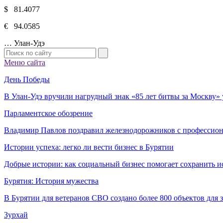
$ 81.4077
€ 94.0585
…
Улан-Удэ
Меню сайта
День Победы
В Улан-Удэ вручили нагрудный знак «85 лет битвы за Москву
Парламентское обозрение
Владимир Павлов поздравил железнодорожников с профессио
Истории успеха: легко ли вести бизнес в Бурятии
Добрые истории: как социальный бизнес помогает сохранить и
Бурятия: История мужества
В Бурятии для ветеранов СВО создано более 800 объектов для
Зурхай