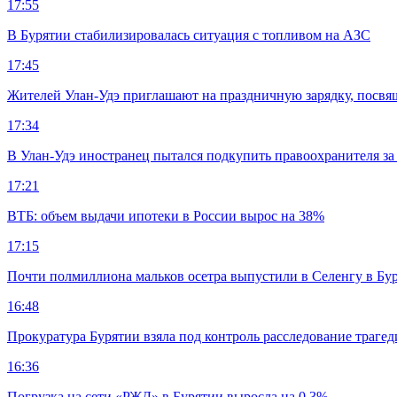
17:55
В Бурятии стабилизировалась ситуация с топливом на АЗС
17:45
Жителей Улан-Удэ приглашают на праздничную зарядку, посв
17:34
В Улан-Удэ иностранец пытался подкупить правоохранителя за
17:21
ВТБ: объем выдачи ипотеки в России вырос на 38%
17:15
Почти полмиллиона мальков осетра выпустили в Селенгу в Бу
16:48
Прокуратура Бурятии взяла под контроль расследование траге
16:36
Погрузка на сети «РЖД» в Бурятии выросла на 0,3%