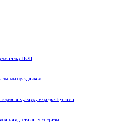
» участнику ВОВ
нальным праздником
сторию и культуру народов Бурятии
 занятия адаптивным спортом