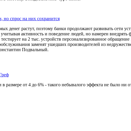
, но спрос на них сохранится
мых денег растут, поэтому банки продолжают развивать сети ус
 учитывая активность и поведение людей, но намерен внедрять 
стирует на 2 тыс. устройств персонализированное обращение к 
мообслуживания заменят ушедших производителей из недружеств
Константин Подвальный.
Греф
в размере от 4 до 6% - такого небывалого эффекта не было ни о