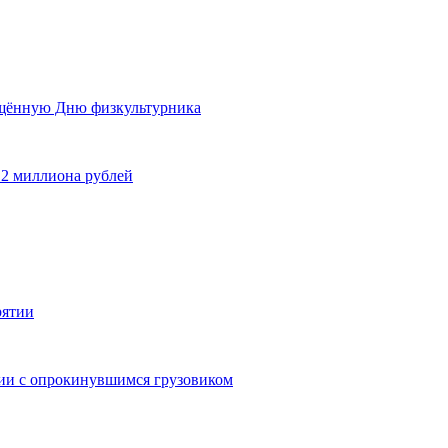
ящённую Дню физкультурника
 2 миллиона рублей
рятии
дии с опрокинувшимся грузовиком