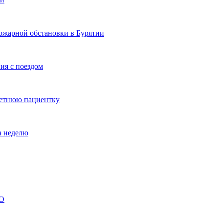
ожарной обстановки в Бурятии
ия с поездом
летнюю пациентку
а неделю
ВО