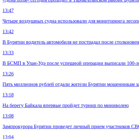
13:47
Четыре воздушных судна использовали для мониторинга лесоп
13:42
В Бурятии водитель автомобиля не пострадал после столкновен
13:33
В БСМП в Улан-Удэ после успешной операции выписали 100-
13:26
Пять миллионов рублей отдали жители Бурятии мошенникам з
13:18
На берегу Байкала впервые пройдет турнир по миниволею
13:08
Зампрокурора Бурятии проведет личный прием участников С
13:04