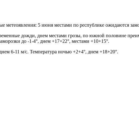
 метеоявления: 5 июня местами по республике ожидаются заморо
временные дожди, днем местами грозы, по южной половине преим
аморозки до -1-4°, днем +17+22°, местами +10+15°.
днем 6-11 м/с. Температура ночью +2+4°, днем +18+20°.