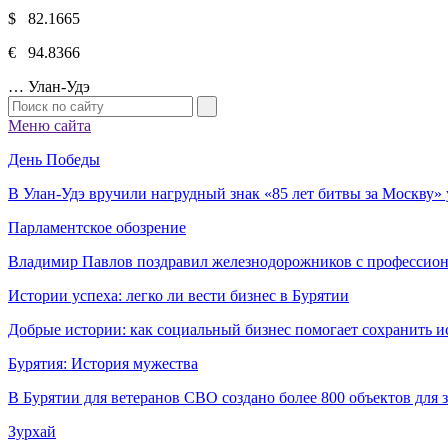
$ 82.1665
€ 94.8366
…
Улан-Удэ
Меню сайта
День Победы
В Улан-Удэ вручили нагрудный знак «85 лет битвы за Москву
Парламентское обозрение
Владимир Павлов поздравил железнодорожников с профессио
Истории успеха: легко ли вести бизнес в Бурятии
Добрые истории: как социальный бизнес помогает сохранить и
Бурятия: История мужества
В Бурятии для ветеранов СВО создано более 800 объектов для
Зурхай