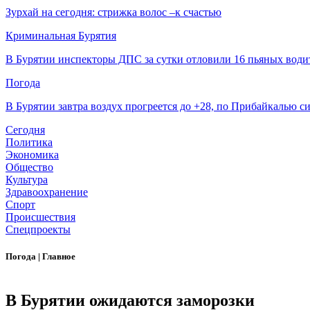
Зурхай на сегодня: стрижка волос –к счастью
Криминальная Бурятия
В Бурятии инспекторы ДПС за сутки отловили 16 пьяных води
Погода
В Бурятии завтра воздух прогреется до +28, по Прибайкалью 
Сегодня
Политика
Экономика
Общество
Культура
Здравоохранение
Спорт
Происшествия
Спецпроекты
Погода
|
Главное
В Бурятии ожидаются заморозки