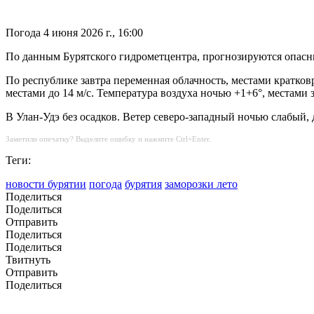
Погода
4 июня 2026 г., 16:00
По данным Бурятского гидрометцентра, прогнозируются опасные
По республике завтра переменная облачность, местами кратко
местами до 14 м/с. Температура воздуха ночью +1+6°, местами з
В Улан-Удэ без осадков. Ветер северо-западный ночью слабый, 
Заметили опечатку? Выделите ошибку и нажмите Ctrl+Enter.
Теги:
новости бурятии
погода
бурятия
заморозки лето
Поделиться
Поделиться
Отправить
Поделиться
Поделиться
Твитнуть
Отправить
Поделиться