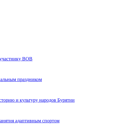
» участнику ВОВ
нальным праздником
сторию и культуру народов Бурятии
 занятия адаптивным спортом