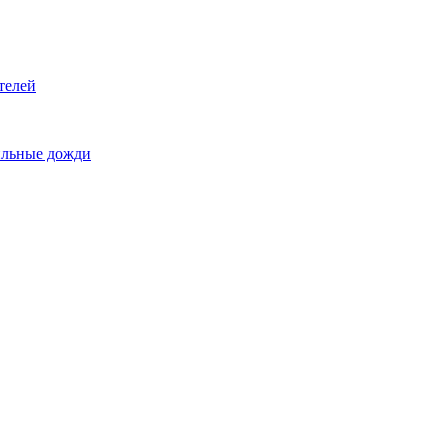
телей
сильные дожди