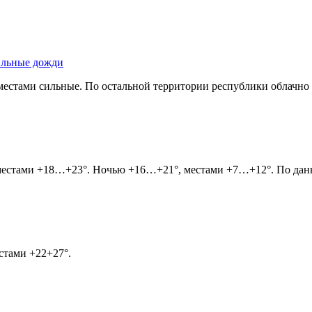
сильные дожди
 местами сильные. По остальной территории республики облачн
 местами +18…+23°. Ночью +16…+21°, местами +7…+12°. По данн
стами +22+27°.