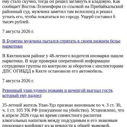
ему стало скучно, тогда он решил заглянуть в кладовую. Как
сообщает Восток-Телеинформ со ссылкой на Прибайкальский
районный суд, мужчина заметил там велосипед и решил
угнать его, чтобы покататься по городу. Ущерб составил 6
тысяч рублей.
7 августа 2026 г.
В Бурятии мужчина пытался спрятать в своем нижнем белье
наркотики
В Кяхтинском районе у 48-летнего водителя иномарки нашли
наркотики. В ходе проверки оперативной информации
сотрудники группы по контролю за оборотом с инспекторами
ДПС ОГИБДД в Кяхте остановили его автомобиль.
7 августа 2026 г.
Ревнивый улан-удэнец ножами и кочергой выгнал гостя,
который ему надоел
35-летний житель Улан-Удэ признан виновным по ч. 3 ст. 30,
ч. 1 ст. 105 УК РФ (покушение на убийство). Установлено, что
в апреле 2026 года во время совместного распития
алкогольных напитков между подсудимым и его знакомым
произошел конфликт из-за ревности к общей знакомой.