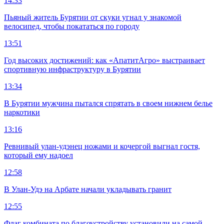
14:33
Пьяный житель Бурятии от скуки угнал у знакомой
велосипед, чтобы покататься по городу
13:51
Год высоких достижений: как «АпатитАгро» выстраивает
спортивную инфраструктуру в Бурятии
13:34
В Бурятии мужчина пытался спрятать в своем нижнем белье
наркотики
13:16
Ревнивый улан-удэнец ножами и кочергой выгнал гостя,
который ему надоел
12:58
В Улан-Удэ на Арбате начали укладывать гранит
12:55
Флаг комбината по благоустройству установили на самой