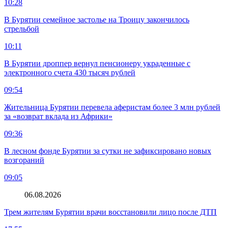
10:28
В Бурятии семейное застолье на Троицу закончилось
стрельбой
10:11
В Бурятии дроппер вернул пенсионеру украденные с
электронного счета 430 тысяч рублей
09:54
Жительница Бурятии перевела аферистам более 3 млн рублей
за «возврат вклада из Африки»
09:36
В лесном фонде Бурятии за сутки не зафиксировано новых
возгораний
09:05
06.08.2026
Трем жителям Бурятии врачи восстановили лицо после ДТП