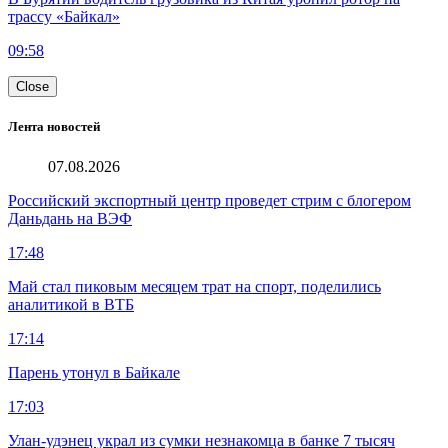
трассу «Байкал»
09:58
Close
Лента новостей
07.08.2026
Российский экспортный центр проведет стрим с блогером
Даньдань на ВЭФ
17:48
Май стал пиковым месяцем трат на спорт, поделились
аналитикой в ВТБ
17:14
Парень утонул в Байкале
17:03
Улан-удэнец украл из сумки незнакомца в банке 7 тысяч