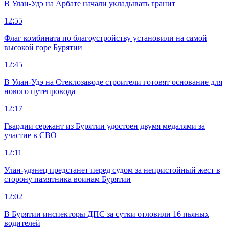
В Улан-Удэ на Арбате начали укладывать гранит
12:55
Флаг комбината по благоустройству установили на самой
высокой горе Бурятии
12:45
В Улан-Удэ на Стеклозаводе строители готовят основание для
нового путепровода
12:17
Гвардии сержант из Бурятии удостоен двумя медалями за
участие в СВО
12:11
Улан-удэнец предстанет перед судом за непристойный жест в
сторону памятника воинам Бурятии
12:02
В Бурятии инспекторы ДПС за сутки отловили 16 пьяных
водителей