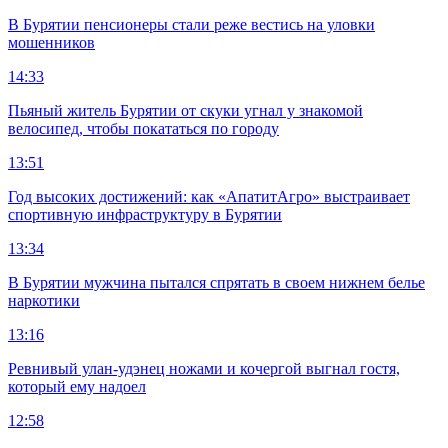
В Бурятии пенсионеры стали реже вестись на уловки
мошенников
14:33
Пьяный житель Бурятии от скуки угнал у знакомой
велосипед, чтобы покататься по городу
13:51
Год высоких достижений: как «АпатитАгро» выстраивает
спортивную инфраструктуру в Бурятии
13:34
В Бурятии мужчина пытался спрятать в своем нижнем белье
наркотики
13:16
Ревнивый улан-удэнец ножами и кочергой выгнал гостя,
который ему надоел
12:58