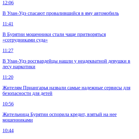
12:06
В Улан-Удэ спасают провалившийся в яму автомобиль
11:41
В Бурятии мошенники стали чаще притворяться
«сотрудниками суда»
11:27
В Улан-Удэ росгвардейцы нашли у неадекватной девушки в
лесу наркотики
11:20
Жителям Приангарья назвали самые надежные сервисы для
безопасности для детей
10:56
Жительница Бурятии оспорила кредит, взятый на нее
мошенниками
10:44