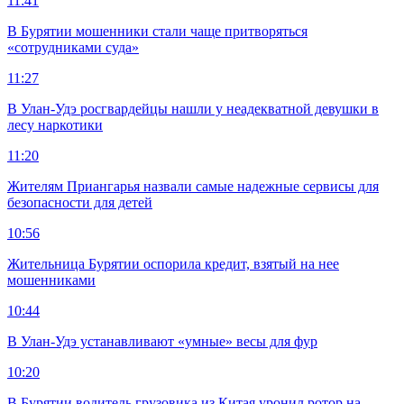
11:41
В Бурятии мошенники стали чаще притворяться
«сотрудниками суда»
11:27
В Улан-Удэ росгвардейцы нашли у неадекватной девушки в
лесу наркотики
11:20
Жителям Приангарья назвали самые надежные сервисы для
безопасности для детей
10:56
Жительница Бурятии оспорила кредит, взятый на нее
мошенниками
10:44
В Улан-Удэ устанавливают «умные» весы для фур
10:20
В Бурятии водитель грузовика из Китая уронил ротор на