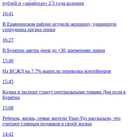
рублей и «заработал» 2,5 года колонии
16:41
В Еравнинском районе осудили женщину, ударившую
сотрудника органа опеки
16:27
В Бурятии завтра днем до +30, временами ливни
15:49
На ВСЖД на 7,7% выросли перевозки контейнеров
15:45
Кадры и экспорт станут центральными темами Дня поля в
Бурятии
15:08
Ребенок, жизнь, семья: жители Улан-Удэ рассказали, что
считают главным подарком в своей жизни
14:42