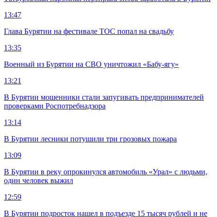
13:47
Глава Бурятии на фестивале ТОС попал на свадьбу
13:35
Военный из Бурятии на СВО уничтожил «Бабу-ягу»
13:21
В Бурятии мошенники стали запугивать предпринимателей
проверками Роспотребнадзора
13:14
В Бурятии лесники потушили три грозовых пожара
13:09
В Бурятии в реку опрокинулся автомобиль «Урал» с людьми,
один человек выжил
12:59
В Бурятии подросток нашел в подъезде 15 тысяч рублей и не