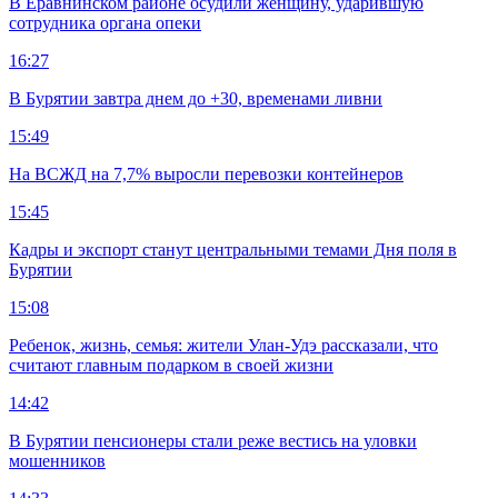
В Еравнинском районе осудили женщину, ударившую
сотрудника органа опеки
16:27
В Бурятии завтра днем до +30, временами ливни
15:49
На ВСЖД на 7,7% выросли перевозки контейнеров
15:45
Кадры и экспорт станут центральными темами Дня поля в
Бурятии
15:08
Ребенок, жизнь, семья: жители Улан-Удэ рассказали, что
считают главным подарком в своей жизни
14:42
В Бурятии пенсионеры стали реже вестись на уловки
мошенников