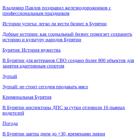
Владимир Павлов поздравил железнодорожников с
профессиональным праздником
Истории успеха: легко ли вести бизнес в Бурятии
Добрые истории: как социальный бизнес помогает сохранить
историю и культуру народов Бурятии
Бурятия: История мужества
В Бурятии для ветеранов СВО создано более 800 объектов для
занятия адаптивным спортом
Зурхай
Зурхай: не стоит сегодня продавать мясо
Криминальная Бурятия
В Бурятии инспекторы ДПС за сутки отловили 16 пьяных
водителей
Погода
В Бурятии завтра днем до +30, временами ливни