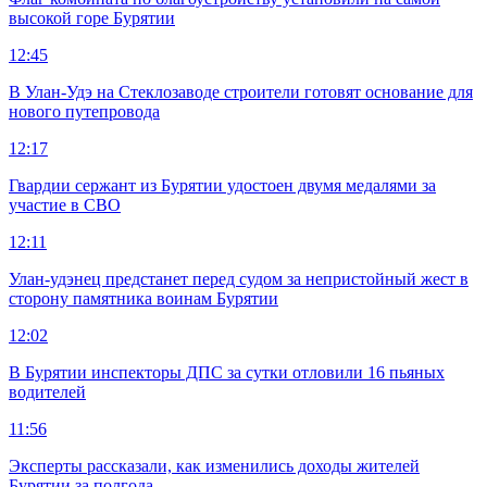
высокой горе Бурятии
12:45
В Улан-Удэ на Стеклозаводе строители готовят основание для
нового путепровода
12:17
Гвардии сержант из Бурятии удостоен двумя медалями за
участие в СВО
12:11
Улан-удэнец предстанет перед судом за непристойный жест в
сторону памятника воинам Бурятии
12:02
В Бурятии инспекторы ДПС за сутки отловили 16 пьяных
водителей
11:56
Эксперты рассказали, как изменились доходы жителей
Бурятии за полгода