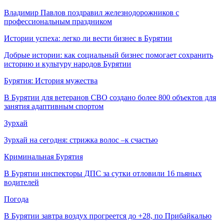
Владимир Павлов поздравил железнодорожников с
профессиональным праздником
Истории успеха: легко ли вести бизнес в Бурятии
Добрые истории: как социальный бизнес помогает сохранить
историю и культуру народов Бурятии
Бурятия: История мужества
В Бурятии для ветеранов СВО создано более 800 объектов для
занятия адаптивным спортом
Зурхай
Зурхай на сегодня: стрижка волос –к счастью
Криминальная Бурятия
В Бурятии инспекторы ДПС за сутки отловили 16 пьяных
водителей
Погода
В Бурятии завтра воздух прогреется до +28, по Прибайкалью