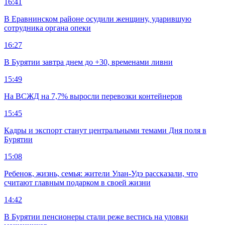
16:41
В Еравнинском районе осудили женщину, ударившую
сотрудника органа опеки
16:27
В Бурятии завтра днем до +30, временами ливни
15:49
На ВСЖД на 7,7% выросли перевозки контейнеров
15:45
Кадры и экспорт станут центральными темами Дня поля в
Бурятии
15:08
Ребенок, жизнь, семья: жители Улан-Удэ рассказали, что
считают главным подарком в своей жизни
14:42
В Бурятии пенсионеры стали реже вестись на уловки