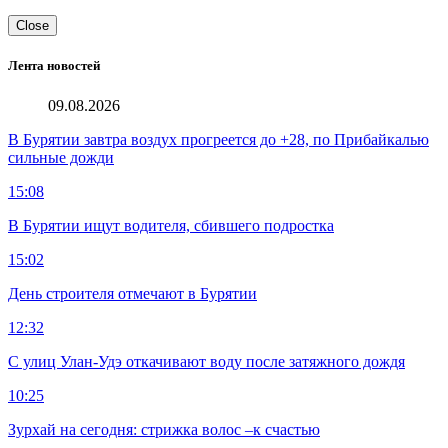
Close
Лента новостей
09.08.2026
В Бурятии завтра воздух прогреется до +28, по Прибайкалью
сильные дожди
15:08
В Бурятии ищут водителя, сбившего подростка
15:02
День строителя отмечают в Бурятии
12:32
С улиц Улан-Удэ откачивают воду после затяжного дождя
10:25
Зурхай на сегодня: стрижка волос –к счастью