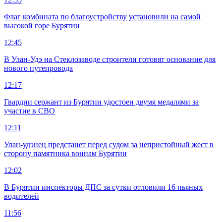
Флаг комбината по благоустройству установили на самой
высокой горе Бурятии
12:45
В Улан-Удэ на Стеклозаводе строители готовят основание для
нового путепровода
12:17
Гвардии сержант из Бурятии удостоен двумя медалями за
участие в СВО
12:11
Улан-удэнец предстанет перед судом за непристойный жест в
сторону памятника воинам Бурятии
12:02
В Бурятии инспекторы ДПС за сутки отловили 16 пьяных
водителей
11:56