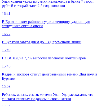
Улан-удэнец украл из сумки незнакомца в банке 7 тысяч
рублей и «заработал» 2,5 года колонии
16:41
В Еравнинском районе осудили женщину, ударившую
сотрудника органа опеки
16:27
В Бурятии завтра днем до +30, временами ливни
15:49
На ВСЖД на 7,7% выросли перевозки контейнеров
15:45
Кадры и экспорт станут центральными темами Дня поля в
Бурятии
15:08
Ребенок, жизнь, семья: жители Улан-Удэ рассказали, что
считают главным подарком в своей жизни