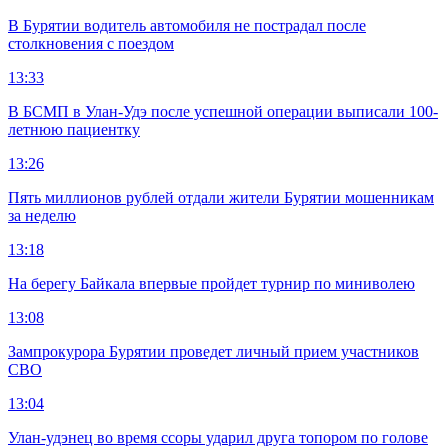
В Бурятии водитель автомобиля не пострадал после
столкновения с поездом
13:33
В БСМП в Улан-Удэ после успешной операции выписали 100-
летнюю пациентку
13:26
Пять миллионов рублей отдали жители Бурятии мошенникам
за неделю
13:18
На берегу Байкала впервые пройдет турнир по миниволею
13:08
Зампрокурора Бурятии проведет личный прием участников
СВО
13:04
Улан-удэнец во время ссоры ударил друга топором по голове