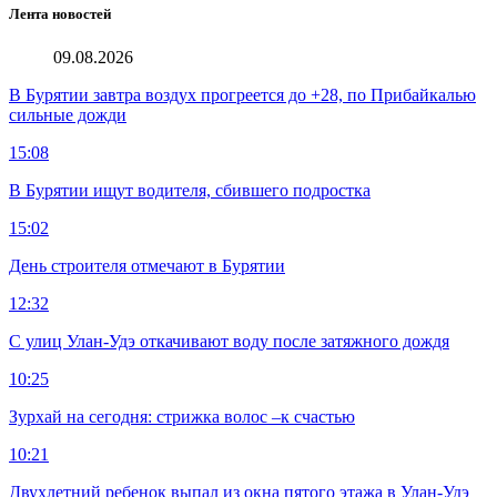
Лента новостей
09.08.2026
В Бурятии завтра воздух прогреется до +28, по Прибайкалью
сильные дожди
15:08
В Бурятии ищут водителя, сбившего подростка
15:02
День строителя отмечают в Бурятии
12:32
С улиц Улан-Удэ откачивают воду после затяжного дождя
10:25
Зурхай на сегодня: стрижка волос –к счастью
10:21
Двухлетний ребенок выпал из окна пятого этажа в Улан-Удэ