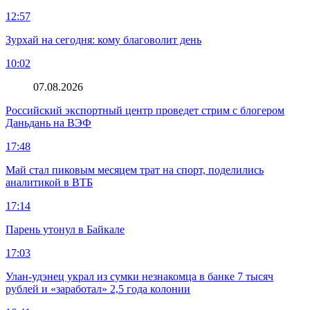
12:57
Зурхай на сегодня: кому благоволит день
10:02
07.08.2026
Российский экспортный центр проведет стрим с блогером
Даньдань на ВЭФ
17:48
Май стал пиковым месяцем трат на спорт, поделились
аналитикой в ВТБ
17:14
Парень утонул в Байкале
17:03
Улан-удэнец украл из сумки незнакомца в банке 7 тысяч
рублей и «заработал» 2,5 года колонии