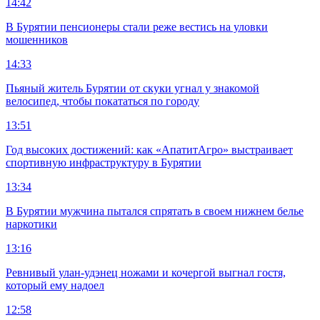
14:42
В Бурятии пенсионеры стали реже вестись на уловки
мошенников
14:33
Пьяный житель Бурятии от скуки угнал у знакомой
велосипед, чтобы покататься по городу
13:51
Год высоких достижений: как «АпатитАгро» выстраивает
спортивную инфраструктуру в Бурятии
13:34
В Бурятии мужчина пытался спрятать в своем нижнем белье
наркотики
13:16
Ревнивый улан-удэнец ножами и кочергой выгнал гостя,
который ему надоел
12:58