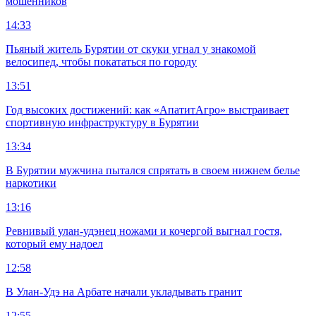
мошенников
14:33
Пьяный житель Бурятии от скуки угнал у знакомой
велосипед, чтобы покататься по городу
13:51
Год высоких достижений: как «АпатитАгро» выстраивает
спортивную инфраструктуру в Бурятии
13:34
В Бурятии мужчина пытался спрятать в своем нижнем белье
наркотики
13:16
Ревнивый улан-удэнец ножами и кочергой выгнал гостя,
который ему надоел
12:58
В Улан-Удэ на Арбате начали укладывать гранит
12:55