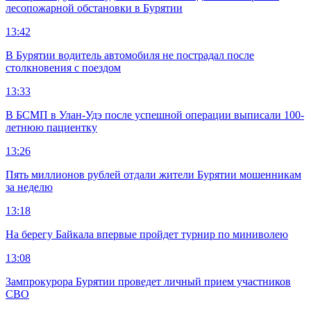
лесопожарной обстановки в Бурятии
13:42
В Бурятии водитель автомобиля не пострадал после
столкновения с поездом
13:33
В БСМП в Улан-Удэ после успешной операции выписали 100-
летнюю пациентку
13:26
Пять миллионов рублей отдали жители Бурятии мошенникам
за неделю
13:18
На берегу Байкала впервые пройдет турнир по миниволею
13:08
Зампрокурора Бурятии проведет личный прием участников
СВО