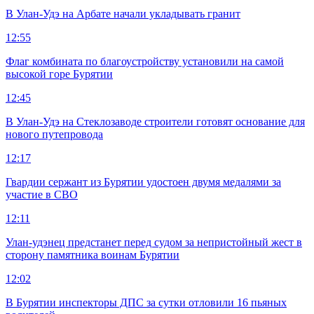
В Улан-Удэ на Арбате начали укладывать гранит
12:55
Флаг комбината по благоустройству установили на самой
высокой горе Бурятии
12:45
В Улан-Удэ на Стеклозаводе строители готовят основание для
нового путепровода
12:17
Гвардии сержант из Бурятии удостоен двумя медалями за
участие в СВО
12:11
Улан-удэнец предстанет перед судом за непристойный жест в
сторону памятника воинам Бурятии
12:02
В Бурятии инспекторы ДПС за сутки отловили 16 пьяных