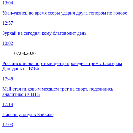
13:04
Улан-удэнец во время ссоры ударил друга топором по голове
12:57
Зурхай на сегодня: кому благоволит день
10:02
07.08.2026
Российский экспортный центр проведет стрим с блогером
Даньдань на ВЭФ
17:48
Май стал пиковым месяцем трат на спорт, поделились
аналитикой в ВТБ
17:14
Парень утонул в Байкале
17:03