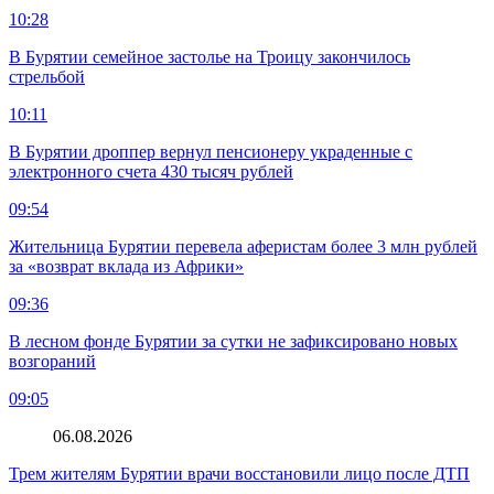
10:28
В Бурятии семейное застолье на Троицу закончилось
стрельбой
10:11
В Бурятии дроппер вернул пенсионеру украденные с
электронного счета 430 тысяч рублей
09:54
Жительница Бурятии перевела аферистам более 3 млн рублей
за «возврат вклада из Африки»
09:36
В лесном фонде Бурятии за сутки не зафиксировано новых
возгораний
09:05
06.08.2026
Трем жителям Бурятии врачи восстановили лицо после ДТП