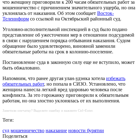
что женщину приговорили к 200 часам обязательных работ за
мошенничество с причинением значительного ущерба, но она
уклонялась от наказания. Об этом сообщает
Восток-
Телеинформ
со ссылкой на Октябрьский районный суд.
Уголовно-исполнительной инспекцией в суд было подано
представление об ужесточении мер в отношении подсудимой
в связи с нарушением порядка отбывания наказания. Судом
обращение было удовлетворено, виновной заменили
обязательные работы на срок в колонию-поселение.
Постановление суда в законную силу еще не вступило, может
быть обжаловано.
Напомним, что ранее другая улан-удэнка хотела
избежать
обязательных работ
, но попала в СИЗО. Установлено, что
женщина нанесла легкий вред здоровью человека после
конфликта. За это горожанку приговорили к обязательным
работам, но она злостно уклонялась от их выполнения.
Заметили опечатку? Выделите ошибку и нажмите Ctrl+Enter.
Теги:
суд
мошенничество
наказание
новости бурятии
Поделиться