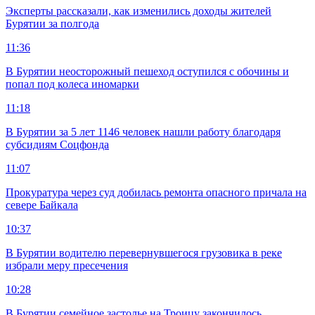
Эксперты рассказали, как изменились доходы жителей
Бурятии за полгода
11:36
В Бурятии неосторожный пешеход оступился с обочины и
попал под колеса иномарки
11:18
В Бурятии за 5 лет 1146 человек нашли работу благодаря
субсидиям Соцфонда
11:07
Прокуратура через суд добилась ремонта опасного причала на
севере Байкала
10:37
В Бурятии водителю перевернувшегося грузовика в реке
избрали меру пресечения
10:28
В Бурятии семейное застолье на Троицу закончилось