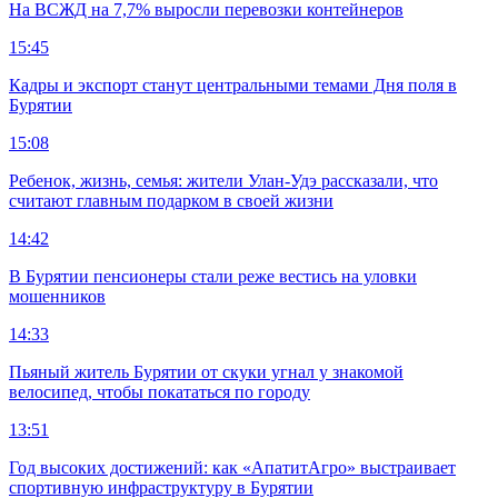
На ВСЖД на 7,7% выросли перевозки контейнеров
15:45
Кадры и экспорт станут центральными темами Дня поля в
Бурятии
15:08
Ребенок, жизнь, семья: жители Улан-Удэ рассказали, что
считают главным подарком в своей жизни
14:42
В Бурятии пенсионеры стали реже вестись на уловки
мошенников
14:33
Пьяный житель Бурятии от скуки угнал у знакомой
велосипед, чтобы покататься по городу
13:51
Год высоких достижений: как «АпатитАгро» выстраивает
спортивную инфраструктуру в Бурятии