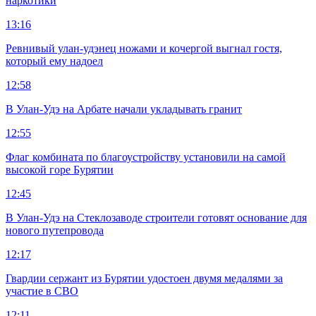
наркотики
13:16
Ревнивый улан-удэнец ножами и кочергой выгнал гостя,
который ему надоел
12:58
В Улан-Удэ на Арбате начали укладывать гранит
12:55
Флаг комбината по благоустройству установили на самой
высокой горе Бурятии
12:45
В Улан-Удэ на Стеклозаводе строители готовят основание для
нового путепровода
12:17
Гвардии сержант из Бурятии удостоен двумя медалями за
участие в СВО
12:11