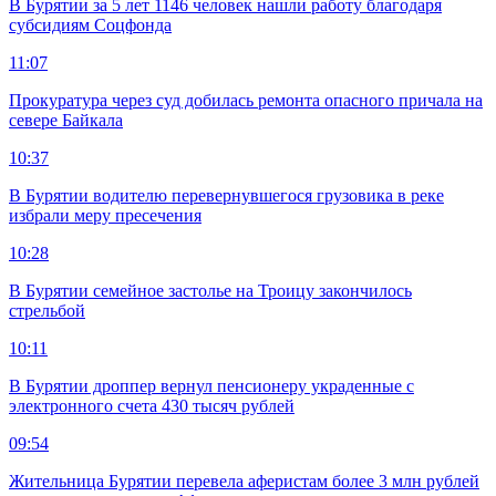
В Бурятии за 5 лет 1146 человек нашли работу благодаря
субсидиям Соцфонда
11:07
Прокуратура через суд добилась ремонта опасного причала на
севере Байкала
10:37
В Бурятии водителю перевернувшегося грузовика в реке
избрали меру пресечения
10:28
В Бурятии семейное застолье на Троицу закончилось
стрельбой
10:11
В Бурятии дроппер вернул пенсионеру украденные с
электронного счета 430 тысяч рублей
09:54
Жительница Бурятии перевела аферистам более 3 млн рублей