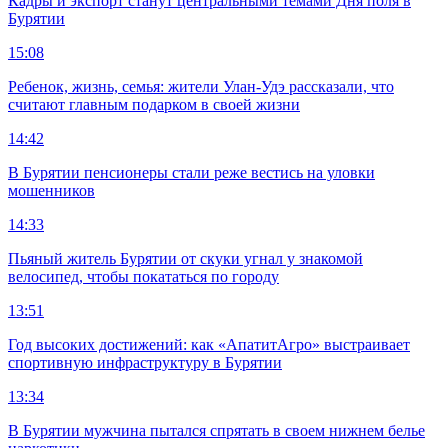
Кадры и экспорт станут центральными темами Дня поля в
Бурятии
15:08
Ребенок, жизнь, семья: жители Улан-Удэ рассказали, что
считают главным подарком в своей жизни
14:42
В Бурятии пенсионеры стали реже вестись на уловки
мошенников
14:33
Пьяный житель Бурятии от скуки угнал у знакомой
велосипед, чтобы покататься по городу
13:51
Год высоких достижений: как «АпатитАгро» выстраивает
спортивную инфраструктуру в Бурятии
13:34
В Бурятии мужчина пытался спрятать в своем нижнем белье