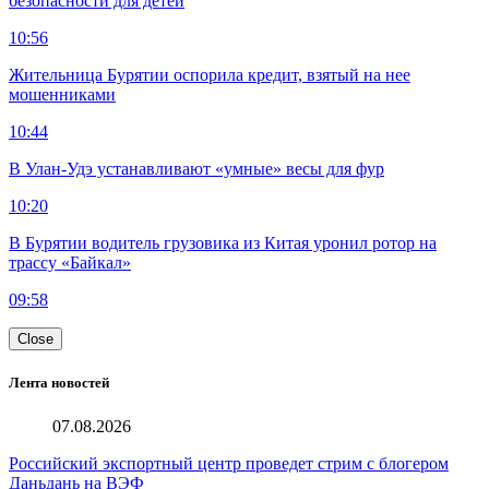
безопасности для детей
10:56
Жительница Бурятии оспорила кредит, взятый на нее
мошенниками
10:44
В Улан-Удэ устанавливают «умные» весы для фур
10:20
В Бурятии водитель грузовика из Китая уронил ротор на
трассу «Байкал»
09:58
Close
Лента новостей
07.08.2026
Российский экспортный центр проведет стрим с блогером
Даньдань на ВЭФ