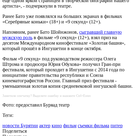
ещё одной яркой страницей в творческой биографии нашего
артиста», - подчеркнули в театре.
Ранее Бато уже появлялся на больших экранах в фильмах
«Серебряные коньки» (18+) и «9 секунд» (12+).
Напомним, ранее Бато Шойнжонов,
сыгравший главную
мужскую роль
в фильме «9 секунд» (12+), взял приз на
десятом Международном кинофестивале «Золотая башня»,
который прошёл в Ингушетии в конце октября.
Фильм «9 секунд» под руководством режиссера Олега
Штрома и продюсера Юрия Обухова» получил Гран-при
фестиваля, который проходит в Ингушетии с 2014 года по
инициативе правительства республики и Союза
кинематографистов России. Главный приз фестиваля -
уменьшенная золотая копия средневековой ингушской башни.
Заметили опечатку? Выделите ошибку и нажмите Ctrl+Enter.
Фото: предоставил Буряад театр
Теги:
новости Бурятии
актер
кино
фильм
съемки фильма
питер
Поделиться