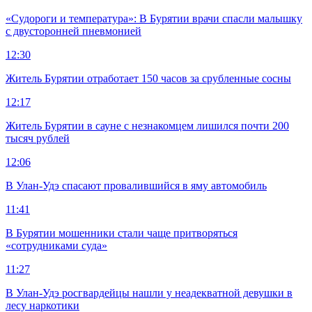
«Судороги и температура»: В Бурятии врачи спасли малышку
с двусторонней пневмонией
12:30
Житель Бурятии отработает 150 часов за срубленные сосны
12:17
Житель Бурятии в сауне с незнакомцем лишился почти 200
тысяч рублей
12:06
В Улан-Удэ спасают провалившийся в яму автомобиль
11:41
В Бурятии мошенники стали чаще притворяться
«сотрудниками суда»
11:27
В Улан-Удэ росгвардейцы нашли у неадекватной девушки в
лесу наркотики