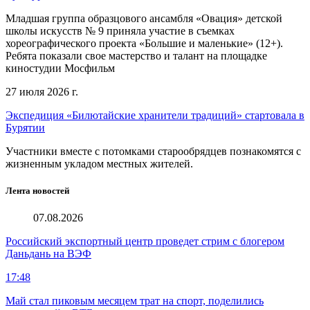
Младшая группа образцового ансамбля «Овация» детской
школы искусств № 9 приняла участие в съемках
хореографического проекта «Большие и маленькие» (12+).
Ребята показали свое мастерство и талант на площадке
киностудии Мосфильм
27 июля 2026 г.
Экспедиция «Билютайские хранители традиций» стартовала в
Бурятии
Участники вместе с потомками старообрядцев познакомятся с
жизненным укладом местных жителей.
Лента новостей
07.08.2026
Российский экспортный центр проведет стрим с блогером
Даньдань на ВЭФ
17:48
Май стал пиковым месяцем трат на спорт, поделились