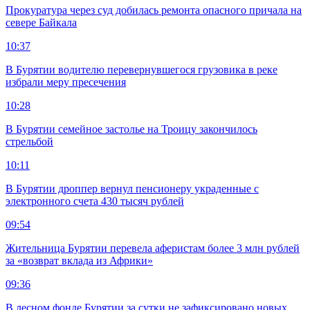
Прокуратура через суд добилась ремонта опасного причала на
севере Байкала
10:37
В Бурятии водителю перевернувшегося грузовика в реке
избрали меру пресечения
10:28
В Бурятии семейное застолье на Троицу закончилось
стрельбой
10:11
В Бурятии дроппер вернул пенсионеру украденные с
электронного счета 430 тысяч рублей
09:54
Жительница Бурятии перевела аферистам более 3 млн рублей
за «возврат вклада из Африки»
09:36
В лесном фонде Бурятии за сутки не зафиксировано новых