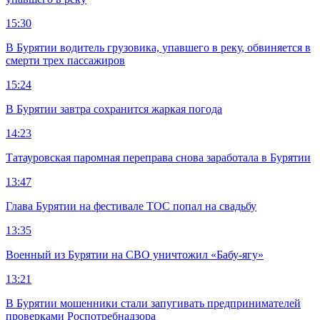
15:30
В Бурятии водитель грузовика, упавшего в реку, обвиняется в
смерти трех пассажиров
15:24
В Бурятии завтра сохранится жаркая погода
14:23
Татауровская паромная переправа снова заработала в Бурятии
13:47
Глава Бурятии на фестивале ТОС попал на свадьбу
13:35
Военный из Бурятии на СВО уничтожил «Бабу-ягу»
13:21
В Бурятии мошенники стали запугивать предпринимателей
проверками Роспотребнадзора