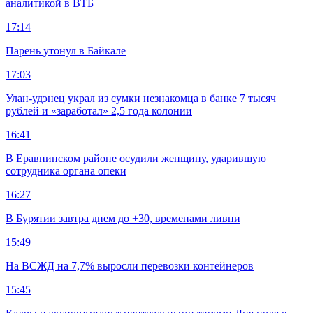
аналитикой в ВТБ
17:14
Парень утонул в Байкале
17:03
Улан-удэнец украл из сумки незнакомца в банке 7 тысяч
рублей и «заработал» 2,5 года колонии
16:41
В Еравнинском районе осудили женщину, ударившую
сотрудника органа опеки
16:27
В Бурятии завтра днем до +30, временами ливни
15:49
На ВСЖД на 7,7% выросли перевозки контейнеров
15:45