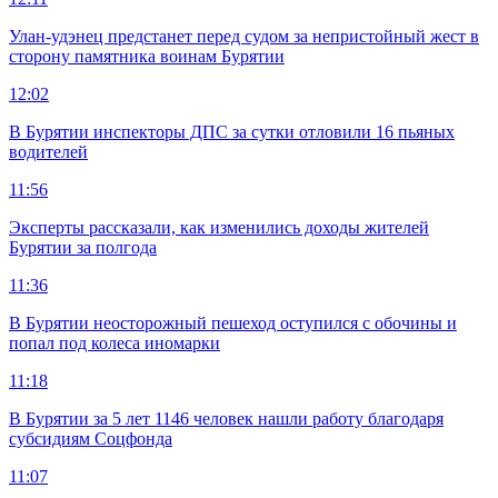
Улан-удэнец предстанет перед судом за непристойный жест в
сторону памятника воинам Бурятии
12:02
В Бурятии инспекторы ДПС за сутки отловили 16 пьяных
водителей
11:56
Эксперты рассказали, как изменились доходы жителей
Бурятии за полгода
11:36
В Бурятии неосторожный пешеход оступился с обочины и
попал под колеса иномарки
11:18
В Бурятии за 5 лет 1146 человек нашли работу благодаря
субсидиям Соцфонда
11:07