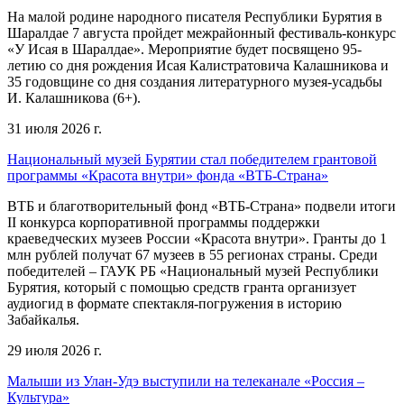
На малой родине народного писателя Республики Бурятия в
Шаралдае 7 августа пройдет межрайонный фестиваль-конкурс
«У Исая в Шаралдае». Мероприятие будет посвящено 95-
летию со дня рождения Исая Калистратовича Калашникова и
35 годовщине со дня создания литературного музея-усадьбы
И. Калашникова (6+).
31 июля 2026 г.
Национальный музей Бурятии стал победителем грантовой
программы «Красота внутри» фонда «ВТБ-Страна»
ВТБ и благотворительный фонд «ВТБ-Страна» подвели итоги
II конкурса корпоративной программы поддержки
краеведческих музеев России «Красота внутри». Гранты до 1
млн рублей получат 67 музеев в 55 регионах страны. Среди
победителей – ГАУК РБ «Национальный музей Республики
Бурятия, который с помощью средств гранта организует
аудиогид в формате спектакля-погружения в историю
Забайкалья.
29 июля 2026 г.
Малыши из Улан-Удэ выступили на телеканале «Россия –
Культура»