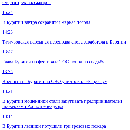
смерти трех пассажиров
15:24
В Бурятии завтра сохранится жаркая погода
14:23
Татауровская паромная переправа снова заработала в Бурятии
13:47
Глава Бурятии на фестивале ТОС попал на свадьбу
13:35
Военный из Бурятии на СВО уничтожил «Бабу-ягу»
13:21
В Бурятии мошенники стали запугивать предпринимателей
проверками Роспотребнадзора
13:14
В Бурятии лесники потушили три грозовых пожара