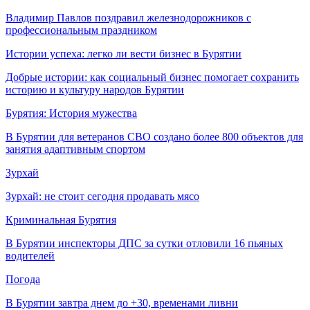
Владимир Павлов поздравил железнодорожников с
профессиональным праздником
Истории успеха: легко ли вести бизнес в Бурятии
Добрые истории: как социальный бизнес помогает сохранить
историю и культуру народов Бурятии
Бурятия: История мужества
В Бурятии для ветеранов СВО создано более 800 объектов для
занятия адаптивным спортом
Зурхай
Зурхай: не стоит сегодня продавать мясо
Криминальная Бурятия
В Бурятии инспекторы ДПС за сутки отловили 16 пьяных
водителей
Погода
В Бурятии завтра днем до +30, временами ливни