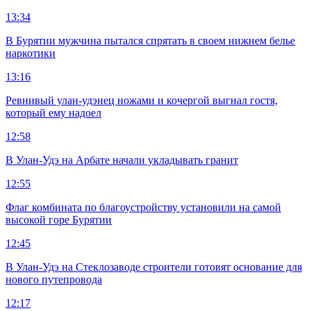
13:34
В Бурятии мужчина пытался спрятать в своем нижнем белье
наркотики
13:16
Ревнивый улан-удэнец ножами и кочергой выгнал гостя,
который ему надоел
12:58
В Улан-Удэ на Арбате начали укладывать гранит
12:55
Флаг комбината по благоустройству установили на самой
высокой горе Бурятии
12:45
В Улан-Удэ на Стеклозаводе строители готовят основание для
нового путепровода
12:17