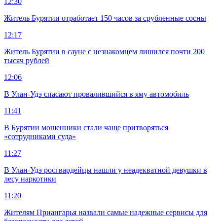
12:30
Житель Бурятии отработает 150 часов за срубленные сосны
12:17
Житель Бурятии в сауне с незнакомцем лишился почти 200
тысяч рублей
12:06
В Улан-Удэ спасают провалившийся в яму автомобиль
11:41
В Бурятии мошенники стали чаще притворяться
«сотрудниками суда»
11:27
В Улан-Удэ росгвардейцы нашли у неадекватной девушки в
лесу наркотики
11:20
Жителям Приангарья назвали самые надежные сервисы для