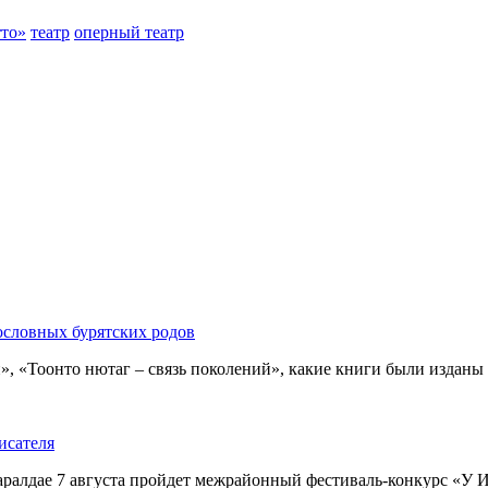
тто»
театр
оперный театр
ословных бурятских родов
 «Тоонто нютаг – связь поколений», какие книги были изданы за
исателя
ралдае 7 августа пройдет межрайонный фестиваль-конкурс «У И