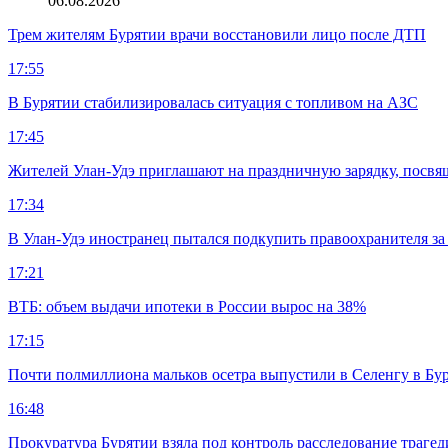
06.08.2026
Трем жителям Бурятии врачи восстановили лицо после ДТП
17:55
В Бурятии стабилизировалась ситуация с топливом на АЗС
17:45
Жителей Улан-Удэ приглашают на праздничную зарядку, посв
17:34
В Улан-Удэ иностранец пытался подкупить правоохранителя за
17:21
ВТБ: объем выдачи ипотеки в России вырос на 38%
17:15
Почти полмиллиона мальков осетра выпустили в Селенгу в Бу
16:48
Прокуратура Бурятии взяла под контроль расследование траге