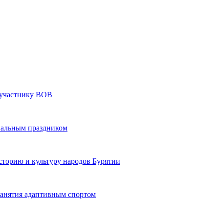
» участнику ВОВ
нальным праздником
сторию и культуру народов Бурятии
 занятия адаптивным спортом