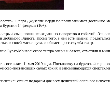
олетто». Опера Джузеппе Верди по праву занимает достойное м
а Бурятии 14 февраля (16+).
 острый язык, полна неожиданных поворотов и событий. Эта оп
любимого Герцога. Кроме того, в ней есть измены, предательств
ься в своей маске шута, сообщает пресс-служба театра.
ею Бурят-Монгольского театра оперы и балета, отметили в мини
та состоялась 11 мая 2019 года. Постановку на бурятской сцене
иссер-постановщик самых ярких и запоминающихся спектаклей 
спектакль станет подарком для всех ценителей оперного искусс