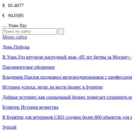
$ 81.4077
€ 94.0585
…
Улан-Удэ
Меню сайта
День Победы
В Улан-Удэ вручили нагрудный знак «85 лет битвы за Москву
Парламентское обозрение
Владимир Павлов поздравил железнодорожников с профессио
Истории успеха: легко ли вести бизнес в Бурятии
Добрые истории: как социальный бизнес помогает сохранить и
Бурятия: История мужества
В Бурятии для ветеранов СВО создано более 800 объектов для
Зурхай