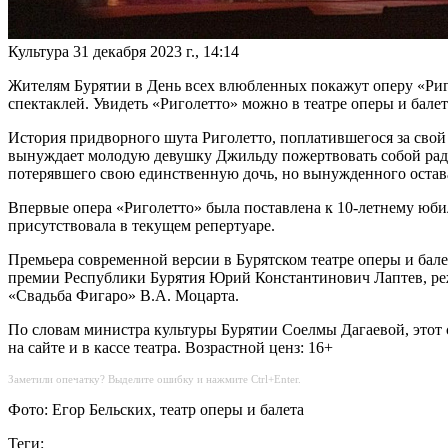
Культура
31 декабря 2023 г., 14:14
Жителям Бурятии в День всех влюбленных покажут оперу «Риг
спектаклей. Увидеть «Риголетто» можно в театре оперы и балет
История придворного шута Риголетто, поплатившегося за свой
вынуждает молодую девушку Джильду пожертвовать собой ради 
потерявшего свою единственную дочь, но вынужденного остават
Впервые опера «Риголетто» была поставлена к 10-летнему юбил
присутствовала в текущем репертуаре.
Премьера современной версии в Бурятском театре оперы и бале
премии Республики Бурятия Юрий Константинович Лаптев, реж
«Свадьба Фигаро» В.А. Моцарта.
По словам министра культуры Бурятии Соелмы Дагаевой, этот 
на сайте и в кассе театра. Возрастной ценз: 16+
Заметили опечатку? Выделите ошибку и нажмите Ctrl+Enter.
Фото: Егор Бельских, театр оперы и балета
Теги: