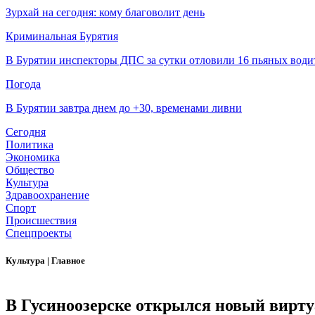
Зурхай на сегодня: кому благоволит день
Криминальная Бурятия
В Бурятии инспекторы ДПС за сутки отловили 16 пьяных води
Погода
В Бурятии завтра днем до +30, временами ливни
Сегодня
Политика
Экономика
Общество
Культура
Здравоохранение
Спорт
Происшествия
Спецпроекты
Культура
|
Главное
В Гусиноозерске открылся новый вирт