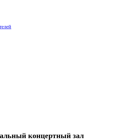
телей
уальный концертный зал