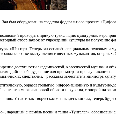
 Зал был оборудован на средства федерального проекта «Цифрова
озволяющий проводить прямую трансляцию культурных мероприят
егодный отбор заявок от учреждений культуры на получение фи
льтуры «Шахтер». Теперь зал оснащён специальным звуковым и 
ысоком качестве выступления известных музыкантов, оперных, б
ширение доступности академической, классической музыки и объ
ультимедийное оборудование для просмотра и прослушивания наш
аматических спектаклей, - рассказал заместитель министра куль
етительскую, образовательную, информационную и культурно-до
й контент в многожанровой области искусства, с опорой на зап
анию. У нас и так творческая жизнь здесь кипела, теперь будет
о», народный ансамбль песни и танца «Тунгалаг», образцовый а