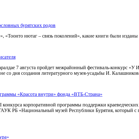
ословных бурятских родов
 «Тоонто нютаг – связь поколений», какие книги были изданы за
исателя
ралдае 7 августа пройдет межрайонный фестиваль-конкурс «У И
е со дня создания литературного музея-усадьбы И. Калашникова
ограммы «Красота внутри» фонда «ВТБ-Страна»
I конкурса корпоративной программы поддержки краеведческих м
– ГАУК РБ «Национальный музей Республики Бурятия, который с 
ура»