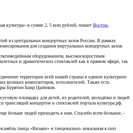
я культура» в сумме 2, 5 млн рублей, пишет
Восток-
ий из центральных концертных залов России. В рамках
нансирования для создания виртуальных концертных залов.
мультимедийным оборудованием, высокоскоростным
алетных и драматических спектаклей как в прямом эфире, так
единение территории всей нашей страны в единое культурное
их великих композиторов, исполнителей. Также есть
туры Бурятии Баир Цыбиков.
суговую площадку для детей, их родителей, молодёжи и людей
иси трансляций концертов и спектаклей портала культура.рф.
 еще больше людей приходить к нам. Спасибо всем большое, -
нсамбль танца «Визави» и танцевально- вокальная к-поп