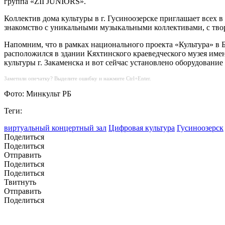
группа «ZII JUNIORS».
Коллектив дома культуры в г. Гусиноозерске приглашает всех 
знакомство с уникальными музыкальными коллективами, с тво
Напомним, что в рамках национального проекта «Культура» в 
расположился в здании Кяхтинского краеведческого музея име
культуры г. Закаменска и вот сейчас установлено оборудование 
Заметили опечатку? Выделите ошибку и нажмите Ctrl+Enter.
Фото: Минкульт РБ
Теги:
виртуальный концертный зал
Цифровая культура
Гусиноозерск
Поделиться
Поделиться
Отправить
Поделиться
Поделиться
Твитнуть
Отправить
Поделиться