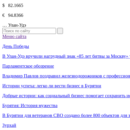
$ 82.1665
€ 94.8366
…
Улан-Удэ
Меню сайта
День Победы
В Улан-Удэ вручили нагрудный знак «85 лет битвы за Москву
Парламентское обозрение
Владимир Павлов поздравил железнодорожников с профессио
Истории успеха: легко ли вести бизнес в Бурятии
Добрые истории: как социальный бизнес помогает сохранить и
Бурятия: История мужества
В Бурятии для ветеранов СВО создано более 800 объектов для
Зурхай