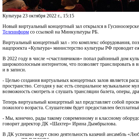
Культура
23 октября 2022 г., 15:15
Новый виртуальный концертный зал открылся в Гусиноозерске.
Телеинформ
со ссылкой на Минкультуры РБ.
Виртуальный концертный зал - это комплекс оборудования, п
нацпроекта «Культура» министерство культуры РФ проводит еж
В 2022 году в числе «счастливчиков» попал районный дом ку
широкополосным интернетом, что позволяет транслировать в в
и в записи.
- Целью создания виртуальных концертных залов является рас
пространство. Сегодня у вас есть специальное музыкальное м
возможность смотреть и слушать трансляции балета, оперы, др
Теперь виртуальный концертный зал представляет собой просв
пожилого возраста. Слушателям будет предоставлен бесплатны
- Мы, конечно, рады такому современному и классному оборудов
говорит директор ДК «Шахтер» Ирина Дымбрылова.
В ДК успешно ведут свою деятельность казачий ансамбль «Люб