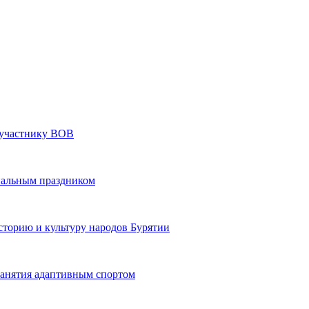
» участнику ВОВ
нальным праздником
сторию и культуру народов Бурятии
 занятия адаптивным спортом