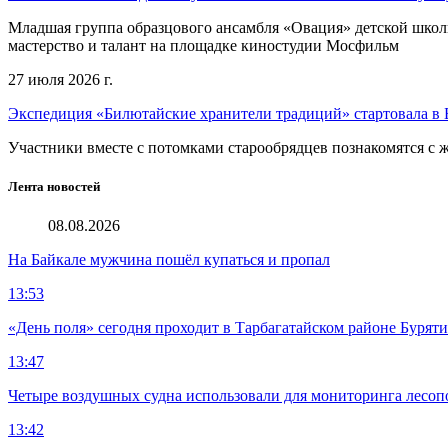
Младшая группа образцового ансамбля «Овация» детской школы 
мастерство и талант на площадке киностудии Мосфильм
27 июля 2026 г.
Экспедиция «Билютайские хранители традиций» стартовала в 
Участники вместе с потомками старообрядцев познакомятся с
Лента новостей
08.08.2026
На Байкале мужчина пошёл купаться и пропал
13:53
«День поля» сегодня проходит в Тарбагатайском районе Бурят
13:47
Четыре воздушных судна использовали для мониторинга лесоп
13:42