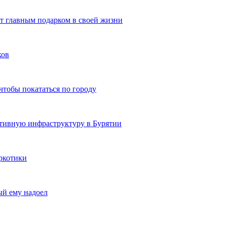
ют главным подарком в своей жизни
ков
чтобы покататься по городу
ртивную инфраструктуру в Бурятии
ркотики
ый ему надоел