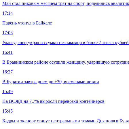
Май стал пиковым месяцем трат на спорт, поделились аналити
17:14
Парень утонул в Байкале
17:03
Улан-удэнец украл из сумки незнакомца в банке 7 тысяч рублей
16:41
В Еравнинском районе осудили женщину, ударившую сотрудни
16:27
В Бурятии завтра днем до +30, временами ливни
15:49
На ВСЖД на 7,7% выросли перевозки контейнеров
15:45
Кадры и экспорт станут центральными темами Дня поля в Бур