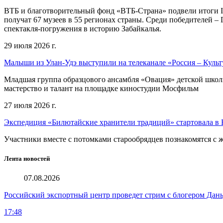
ВТБ и благотворительный фонд «ВТБ-Страна» подвели итоги I
получат 67 музеев в 55 регионах страны. Среди победителей 
спектакля-погружения в историю Забайкалья.
29 июля 2026 г.
Малыши из Улан-Удэ выступили на телеканале «Россия – Культ
Младшая группа образцового ансамбля «Овация» детской школы 
мастерство и талант на площадке киностудии Мосфильм
27 июля 2026 г.
Экспедиция «Билютайские хранители традиций» стартовала в 
Участники вместе с потомками старообрядцев познакомятся с
Лента новостей
07.08.2026
Российский экспортный центр проведет стрим с блогером Дан
17:48