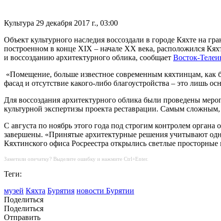
Культура
29 декабря 2017 г., 03:00
Объект культурного наследия воссоздали в городе Кяхте на г
построенном в конце XIX – начале XX века, расположился Кяхт
и воссозданию архитектурного облика, сообщает
Восток-Теле
«Помещение, больше известное современным кяхтинцам, как 
фасад и отсутствие какого-либо благоустройства – это лишь ос
Для воссоздания архитектурного облика были проведены меро
культурной экспертизы проекта реставрации. Самым сложным, к
С августа по ноябрь этого года под строгим контролем орган
завершены. «Принятые архитектурные решения учитывают одно
Кяхтинского офиса Росреестра открылись светлые просторные 
Заметили опечатку? Выделите ошибку и нажмите Ctrl+Enter.
Теги:
музей
Кяхта
Бурятия
новости Бурятии
Поделиться
Поделиться
Отправить