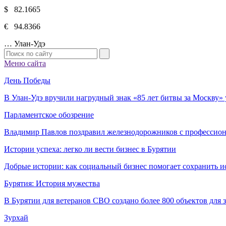
$ 82.1665
€ 94.8366
…
Улан-Удэ
Меню сайта
День Победы
В Улан-Удэ вручили нагрудный знак «85 лет битвы за Москву
Парламентское обозрение
Владимир Павлов поздравил железнодорожников с профессио
Истории успеха: легко ли вести бизнес в Бурятии
Добрые истории: как социальный бизнес помогает сохранить и
Бурятия: История мужества
В Бурятии для ветеранов СВО создано более 800 объектов для
Зурхай