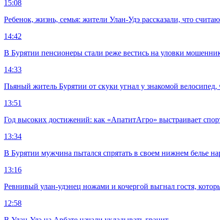
15:08
Ребенок, жизнь, семья: жители Улан-Удэ рассказали, что счита
14:42
В Бурятии пенсионеры стали реже вестись на уловки мошенни
14:33
Пьяный житель Бурятии от скуки угнал у знакомой велосипед, 
13:51
Год высоких достижений: как «АпатитАгро» выстраивает спо
13:34
В Бурятии мужчина пытался спрятать в своем нижнем белье на
13:16
Ревнивый улан-удэнец ножами и кочергой выгнал гостя, котор
12:58
В Улан-Удэ на Арбате начали укладывать гранит