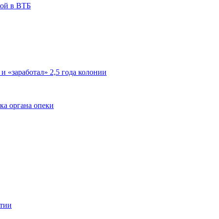
кой в ВТБ
 и «заработал» 2,5 года колонии
ка органа опеки
ятии