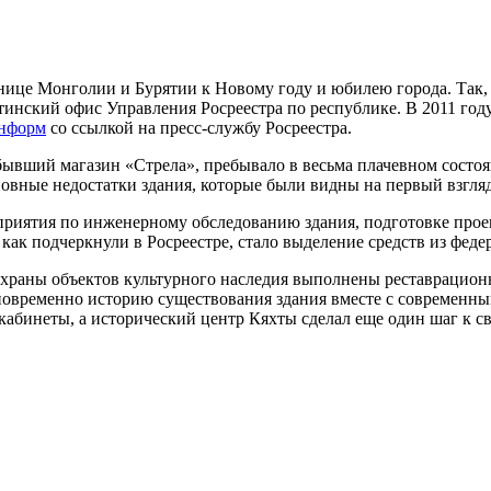
ранице Монголии и Бурятии к Новому году и юбилею города. Так
инский офис Управления Росреестра по республике. В 2011 году
информ
со ссылкой на пресс-службу Росреестра.
бывший магазин «Стрела», пребывало в весьма плачевном сост
новные недостатки здания, которые были видны на первый взгляд
приятия по инженерному обследованию здания, подготовке про
ак подчеркнули в Росреестре, стало выделение средств из феде
а охраны объектов культурного наследия выполнены реставрацио
временно историю существования здания вместе с современным
кабинеты, а исторический центр Кяхты сделал еще один шаг к св