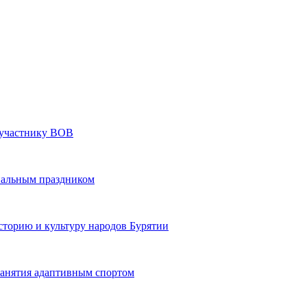
» участнику ВОВ
нальным праздником
сторию и культуру народов Бурятии
 занятия адаптивным спортом