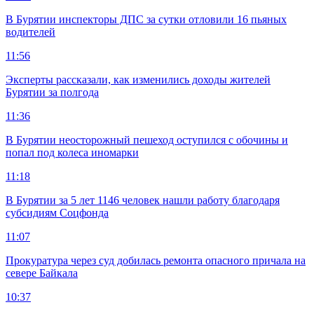
В Бурятии инспекторы ДПС за сутки отловили 16 пьяных
водителей
11:56
Эксперты рассказали, как изменились доходы жителей
Бурятии за полгода
11:36
В Бурятии неосторожный пешеход оступился с обочины и
попал под колеса иномарки
11:18
В Бурятии за 5 лет 1146 человек нашли работу благодаря
субсидиям Соцфонда
11:07
Прокуратура через суд добилась ремонта опасного причала на
севере Байкала
10:37