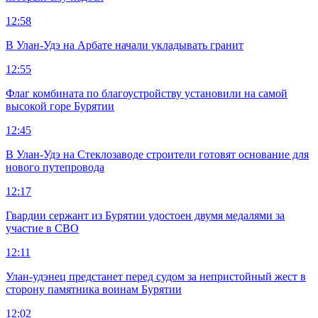
12:58
В Улан-Удэ на Арбате начали укладывать гранит
12:55
Флаг комбината по благоустройству установили на самой
высокой горе Бурятии
12:45
В Улан-Удэ на Стеклозаводе строители готовят основание для
нового путепровода
12:17
Гвардии сержант из Бурятии удостоен двумя медалями за
участие в СВО
12:11
Улан-удэнец предстанет перед судом за непристойный жест в
сторону памятника воинам Бурятии
12:02