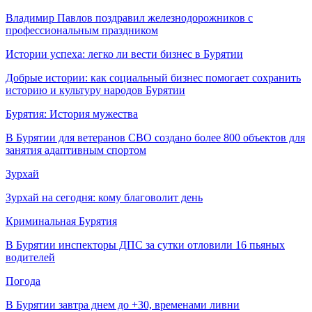
Владимир Павлов поздравил железнодорожников с
профессиональным праздником
Истории успеха: легко ли вести бизнес в Бурятии
Добрые истории: как социальный бизнес помогает сохранить
историю и культуру народов Бурятии
Бурятия: История мужества
В Бурятии для ветеранов СВО создано более 800 объектов для
занятия адаптивным спортом
Зурхай
Зурхай на сегодня: кому благоволит день
Криминальная Бурятия
В Бурятии инспекторы ДПС за сутки отловили 16 пьяных
водителей
Погода
В Бурятии завтра днем до +30, временами ливни