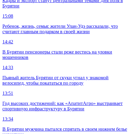
Кадры и экспорт станут центральными темами Дня поля в
Бурятии
15:08
Ребенок, жизнь, семья: жители Улан-Удэ рассказали, что
считают главным подарком в своей жизни
14:42
В Бурятии пенсионеры стали реже вестись на уловки
мошенников
14:33
Пьяный житель Бурятии от скуки угнал у знакомой
велосипед, чтобы покататься по городу
13:51
Год высоких достижений: как «АпатитАгро» выстраивает
спортивную инфраструктуру в Бурятии
13:34
В Бурятии мужчина пытался спрятать в своем нижнем белье