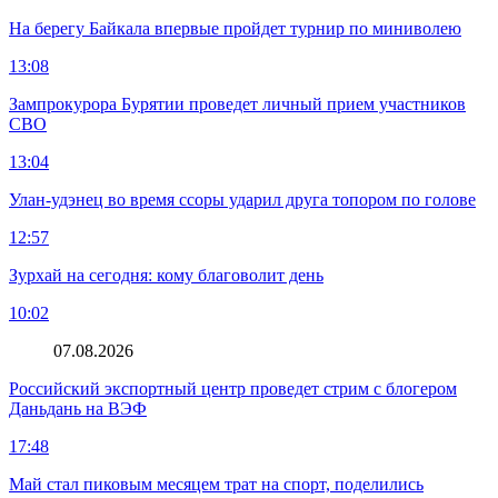
На берегу Байкала впервые пройдет турнир по миниволею
13:08
Зампрокурора Бурятии проведет личный прием участников
СВО
13:04
Улан-удэнец во время ссоры ударил друга топором по голове
12:57
Зурхай на сегодня: кому благоволит день
10:02
07.08.2026
Российский экспортный центр проведет стрим с блогером
Даньдань на ВЭФ
17:48
Май стал пиковым месяцем трат на спорт, поделились