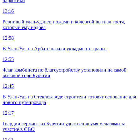
наркотики
13:16
Ревнивый улан-удэнец ножами и кочергой выгнал гостя,
который ему надоел
12:58
В Улан-Удэ на Арбате начали укладывать гранит
12:55
Флаг комбината по благоустройству установили на самой
высокой горе Бурятии
12:45
В Улан-Удэ на Стеклозаводе строители готовят основание для
нового путепровода
12:17
Гвардии сержант из Бурятии удостоен двумя медалями за
участие в СВО
12:11