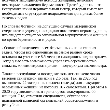
получают медицинскую помощь женщины, имеющие
некоторые осложнения беременности.Третий уровень – это
Республиканский перинатальный центр, который имеет все
необходимые структурные подразделения для приема более
тяжелых родов.
По словам Логиной, не допущено случаев материнской
смертности в учреждениях родовспоможения первого уровня,
что свидетельствует об оптимальной марш­рутизации женщин
во время беременности и родов.
- Охват наблюдениями всех беременных - наша главная
задача. Чтобы все беременные на самом раннем сроке
вставали на учет и все 8,5 месяцев находились под контролем.
Тогда у нас есть возможность управлять беременностью,
снижать, минимизировать риски, - подчеркнула замминистра.
Также в республике за последние пять лет снижено число
вызовов санитарной авиации в 2,6 раза. Так, за 2025 год
выполнены 22 экстренных вылета (выезда) для эвакуации
беременных женщин, из которых 16 - самолетами. При этом в
2020 году авиационным транспортом эвакуированы 66
женщин. Это, отметили специалисты, обусловлено
правильной плановой организацией родовспоможения в
республике.