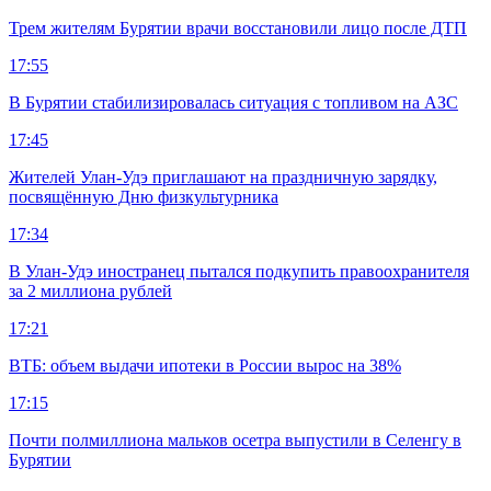
Трем жителям Бурятии врачи восстановили лицо после ДТП
17:55
В Бурятии стабилизировалась ситуация с топливом на АЗС
17:45
Жителей Улан-Удэ приглашают на праздничную зарядку,
посвящённую Дню физкультурника
17:34
В Улан-Удэ иностранец пытался подкупить правоохранителя
за 2 миллиона рублей
17:21
ВТБ: объем выдачи ипотеки в России вырос на 38%
17:15
Почти полмиллиона мальков осетра выпустили в Селенгу в
Бурятии