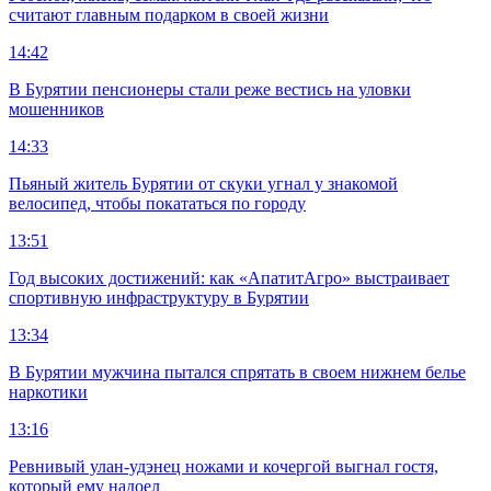
считают главным подарком в своей жизни
14:42
В Бурятии пенсионеры стали реже вестись на уловки
мошенников
14:33
Пьяный житель Бурятии от скуки угнал у знакомой
велосипед, чтобы покататься по городу
13:51
Год высоких достижений: как «АпатитАгро» выстраивает
спортивную инфраструктуру в Бурятии
13:34
В Бурятии мужчина пытался спрятать в своем нижнем белье
наркотики
13:16
Ревнивый улан-удэнец ножами и кочергой выгнал гостя,
который ему надоел