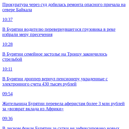
Прокуратура через суд добилась ремонта опасного причала на
севере Байкала
10:37
В Бурятии водителю перевернувшегося грузовика в реке
избрали меру пресечения
10:28
В Бурятии семейное застолье на Троицу закончилось
стрельбой
10:11
В Бурятии дроппер вернул пенсионеру украденные с
электронного счета 430 тысяч рублей
09:54
Жительница Бурятии перевела аферистам более 3 млн рублей
за «возврат вклада из Африки»
09:36
В лесном фонде Бурятии за сутки не зафиксировано новых