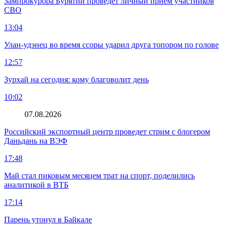
Зампрокурора Бурятии проведет личный прием участников
СВО
13:04
Улан-удэнец во время ссоры ударил друга топором по голове
12:57
Зурхай на сегодня: кому благоволит день
10:02
07.08.2026
Российский экспортный центр проведет стрим с блогером
Даньдань на ВЭФ
17:48
Май стал пиковым месяцем трат на спорт, поделились
аналитикой в ВТБ
17:14
Парень утонул в Байкале