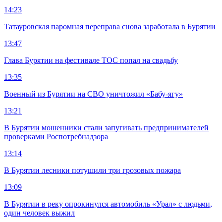
14:23
Татауровская паромная переправа снова заработала в Бурятии
13:47
Глава Бурятии на фестивале ТОС попал на свадьбу
13:35
Военный из Бурятии на СВО уничтожил «Бабу-ягу»
13:21
В Бурятии мошенники стали запугивать предпринимателей
проверками Роспотребнадзора
13:14
В Бурятии лесники потушили три грозовых пожара
13:09
В Бурятии в реку опрокинулся автомобиль «Урал» с людьми,
один человек выжил