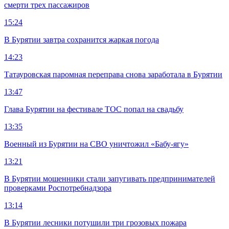
смерти трех пассажиров
15:24
В Бурятии завтра сохранится жаркая погода
14:23
Татауровская паромная переправа снова заработала в Бурятии
13:47
Глава Бурятии на фестивале ТОС попал на свадьбу
13:35
Военный из Бурятии на СВО уничтожил «Бабу-ягу»
13:21
В Бурятии мошенники стали запугивать предпринимателей
проверками Роспотребнадзора
13:14
В Бурятии лесники потушили три грозовых пожара