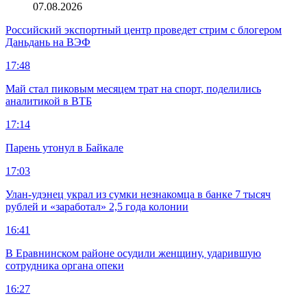
07.08.2026
Российский экспортный центр проведет стрим с блогером
Даньдань на ВЭФ
17:48
Май стал пиковым месяцем трат на спорт, поделились
аналитикой в ВТБ
17:14
Парень утонул в Байкале
17:03
Улан-удэнец украл из сумки незнакомца в банке 7 тысяч
рублей и «заработал» 2,5 года колонии
16:41
В Еравнинском районе осудили женщину, ударившую
сотрудника органа опеки
16:27