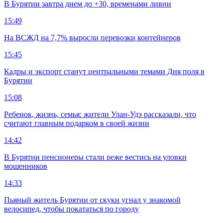
В Бурятии завтра днем до +30, временами ливни
15:49
На ВСЖД на 7,7% выросли перевозки контейнеров
15:45
Кадры и экспорт станут центральными темами Дня поля в
Бурятии
15:08
Ребенок, жизнь, семья: жители Улан-Удэ рассказали, что
считают главным подарком в своей жизни
14:42
В Бурятии пенсионеры стали реже вестись на уловки
мошенников
14:33
Пьяный житель Бурятии от скуки угнал у знакомой
велосипед, чтобы покататься по городу