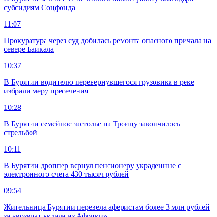
субсидиям Соцфонда
11:07
Прокуратура через суд добилась ремонта опасного причала на
севере Байкала
10:37
В Бурятии водителю перевернувшегося грузовика в реке
избрали меру пресечения
10:28
В Бурятии семейное застолье на Троицу закончилось
стрельбой
10:11
В Бурятии дроппер вернул пенсионеру украденные с
электронного счета 430 тысяч рублей
09:54
Жительница Бурятии перевела аферистам более 3 млн рублей
за «возврат вклада из Африки»