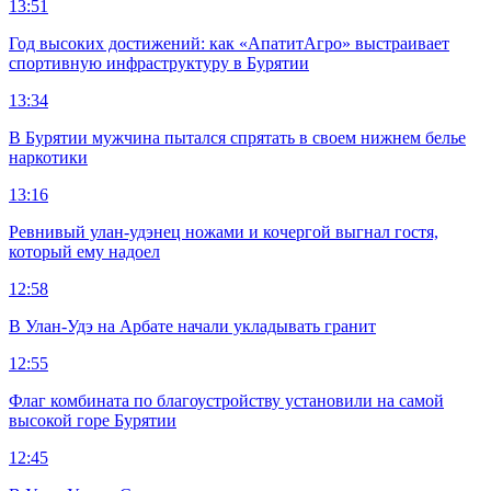
13:51
Год высоких достижений: как «АпатитАгро» выстраивает
спортивную инфраструктуру в Бурятии
13:34
В Бурятии мужчина пытался спрятать в своем нижнем белье
наркотики
13:16
Ревнивый улан-удэнец ножами и кочергой выгнал гостя,
который ему надоел
12:58
В Улан-Удэ на Арбате начали укладывать гранит
12:55
Флаг комбината по благоустройству установили на самой
высокой горе Бурятии
12:45