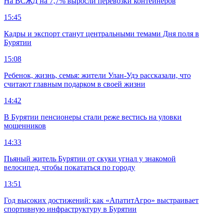
На ВСЖД на 7,7% выросли перевозки контейнеров
15:45
Кадры и экспорт станут центральными темами Дня поля в
Бурятии
15:08
Ребенок, жизнь, семья: жители Улан-Удэ рассказали, что
считают главным подарком в своей жизни
14:42
В Бурятии пенсионеры стали реже вестись на уловки
мошенников
14:33
Пьяный житель Бурятии от скуки угнал у знакомой
велосипед, чтобы покататься по городу
13:51
Год высоких достижений: как «АпатитАгро» выстраивает
спортивную инфраструктуру в Бурятии