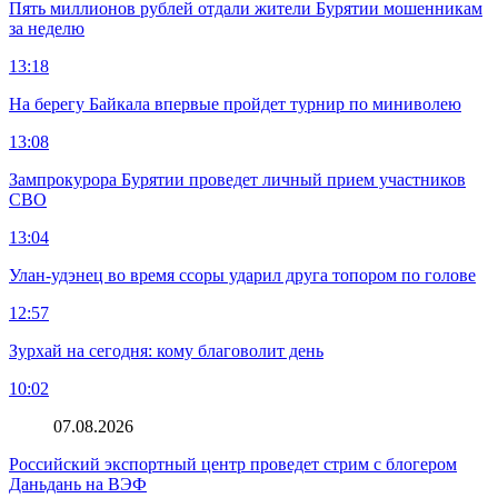
Пять миллионов рублей отдали жители Бурятии мошенникам
за неделю
13:18
На берегу Байкала впервые пройдет турнир по миниволею
13:08
Зампрокурора Бурятии проведет личный прием участников
СВО
13:04
Улан-удэнец во время ссоры ударил друга топором по голове
12:57
Зурхай на сегодня: кому благоволит день
10:02
07.08.2026
Российский экспортный центр проведет стрим с блогером
Даньдань на ВЭФ