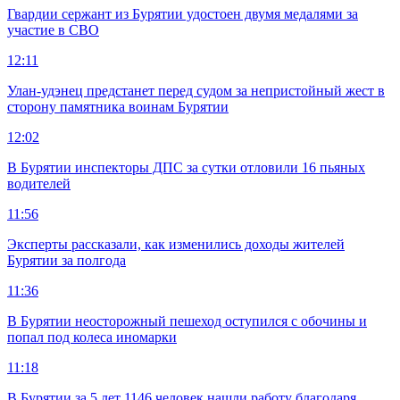
Гвардии сержант из Бурятии удостоен двумя медалями за
участие в СВО
12:11
Улан-удэнец предстанет перед судом за непристойный жест в
сторону памятника воинам Бурятии
12:02
В Бурятии инспекторы ДПС за сутки отловили 16 пьяных
водителей
11:56
Эксперты рассказали, как изменились доходы жителей
Бурятии за полгода
11:36
В Бурятии неосторожный пешеход оступился с обочины и
попал под колеса иномарки
11:18
В Бурятии за 5 лет 1146 человек нашли работу благодаря