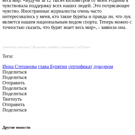
весь мир. «Будучи за 12 тысяч километров от моей Родины я
чувствовала поддержку всех наших людей. Это потрясающее
чувство. Иностранные журналисты очень часто
интересовались у меня, кто такие буряты и правда ли, что лук
является нашим национальным видом спорта. Теперь можно с
точностью сказать, что бурят знает весь мир», - заявила она.
Заметили опечатку? Выделите ошибку и нажмите Ctrl+Enter.
Теги:
Инна Степанова
глава Бурятии
сертификат
лукодром
Поделиться
Поделиться
Отправить
Поделиться
Поделиться
Твитнуть
Отправить
Поделиться
Другие новости