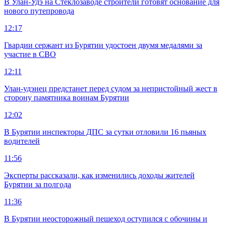
В Улан-Удэ на Стеклозаводе строители готовят основание для
нового путепровода
12:17
Гвардии сержант из Бурятии удостоен двумя медалями за
участие в СВО
12:11
Улан-удэнец предстанет перед судом за непристойный жест в
сторону памятника воинам Бурятии
12:02
В Бурятии инспекторы ДПС за сутки отловили 16 пьяных
водителей
11:56
Эксперты рассказали, как изменились доходы жителей
Бурятии за полгода
11:36
В Бурятии неосторожный пешеход оступился с обочины и