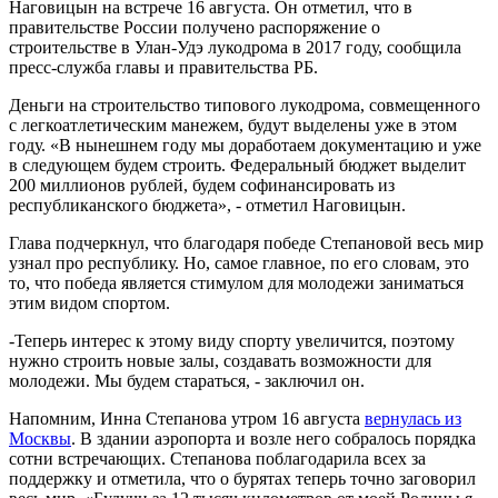
Наговицын на встрече 16 августа. Он отметил, что в
правительстве России получено распоряжение о
строительстве в Улан-Удэ лукодрома в 2017 году, сообщила
пресс-служба главы и правительства РБ.
Деньги на строительство типового лукодрома, совмещенного
с легкоатлетическим манежем, будут выделены уже в этом
году. «В нынешнем году мы доработаем документацию и уже
в следующем будем строить. Федеральный бюджет выделит
200 миллионов рублей, будем софинансировать из
республиканского бюджета», - отметил Наговицын.
Глава подчеркнул, что благодаря победе Степановой весь мир
узнал про республику. Но, самое главное, по его словам, это
то, что победа является стимулом для молодежи заниматься
этим видом спортом.
-Теперь интерес к этому виду спорту увеличится, поэтому
нужно строить новые залы, создавать возможности для
молодежи. Мы будем стараться, - заключил он.
Напомним, Инна Степанова утром 16 августа
вернулась из
Москвы
. В здании аэропорта и возле него собралось порядка
сотни встречающих. Степанова поблагодарила всех за
поддержку и отметила, что о бурятах теперь точно заговорил