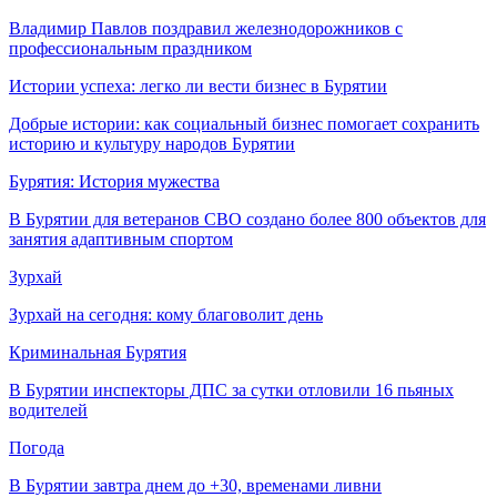
Владимир Павлов поздравил железнодорожников с
профессиональным праздником
Истории успеха: легко ли вести бизнес в Бурятии
Добрые истории: как социальный бизнес помогает сохранить
историю и культуру народов Бурятии
Бурятия: История мужества
В Бурятии для ветеранов СВО создано более 800 объектов для
занятия адаптивным спортом
Зурхай
Зурхай на сегодня: кому благоволит день
Криминальная Бурятия
В Бурятии инспекторы ДПС за сутки отловили 16 пьяных
водителей
Погода
В Бурятии завтра днем до +30, временами ливни