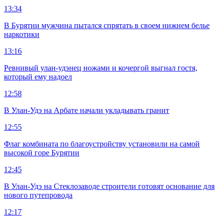
13:34
В Бурятии мужчина пытался спрятать в своем нижнем белье
наркотики
13:16
Ревнивый улан-удэнец ножами и кочергой выгнал гостя,
который ему надоел
12:58
В Улан-Удэ на Арбате начали укладывать гранит
12:55
Флаг комбината по благоустройству установили на самой
высокой горе Бурятии
12:45
В Улан-Удэ на Стеклозаводе строители готовят основание для
нового путепровода
12:17