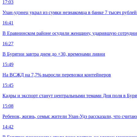
17:03
Улан-удэнец украл из сумки незнакомца в банке 7 тысяч рублей
16:41
В Еравнинском районе осудили женщину, ударившую сотрудни
16:27
В Бурятии завтра днем до +30, временами ливни
15:49
На ВСЖД на 7,7% выросли перевозки контейнеров
15:45
Кадры и экспорт станут центральными темами Дня поля в Бур
15:08
Ребенок, жизнь, семья: жители Улан-Удэ рассказали, что счита
14:42