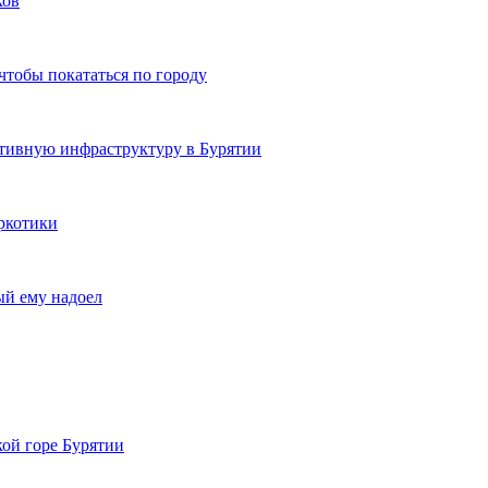
ков
чтобы покататься по городу
ртивную инфраструктуру в Бурятии
ркотики
ый ему надоел
кой горе Бурятии