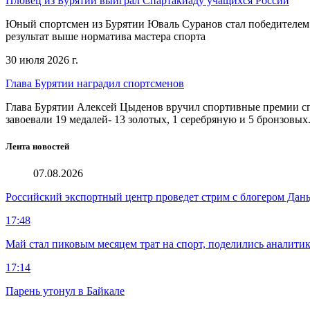
Пловец из Бурятии выиграл Спартакиаду учащихся России
Юный спортсмен из Бурятии Юваль Суранов стал победителем 
результат выше норматива мастера спорта
30 июля 2026 г.
Глава Бурятии наградил спортсменов
Глава Бурятии Алексей Цыденов вручил спортивные премии сп
завоевали 19 медалей- 13 золотых, 1 серебряную и 5 бронзовых
Лента новостей
07.08.2026
Российский экспортный центр проведет стрим с блогером Дан
17:48
Май стал пиковым месяцем трат на спорт, поделились аналити
17:14
Парень утонул в Байкале