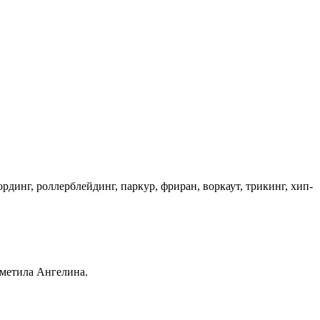
динг, роллерблейдинг, паркур, фриран, воркаут, трикинг, хип-
тметила Ангелина.