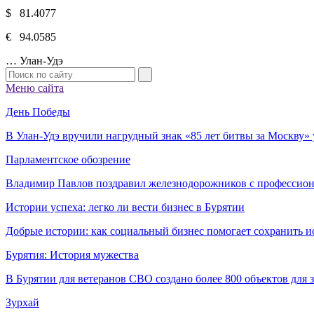
$ 81.4077
€ 94.0585
…
Улан-Удэ
Меню сайта
День Победы
В Улан-Удэ вручили нагрудный знак «85 лет битвы за Москву
Парламентское обозрение
Владимир Павлов поздравил железнодорожников с профессио
Истории успеха: легко ли вести бизнес в Бурятии
Добрые истории: как социальный бизнес помогает сохранить и
Бурятия: История мужества
В Бурятии для ветеранов СВО создано более 800 объектов для
Зурхай