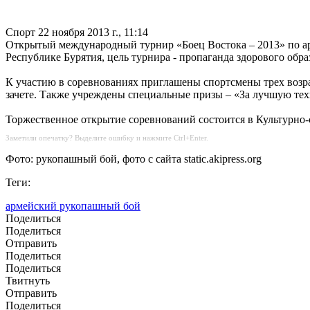
Спорт
22 ноября 2013 г., 11:14
Открытый международный турнир «Боец Востока – 2013» по арм
Республике Бурятия, цель турнира - пропаганда здорового об
К участию в соревнованиях приглашены спортсмены трех возра
зачете. Также учреждены специальные призы – «За лучшую тех
Торжественное открытие соревнований состоится в Культурно-с
Заметили опечатку? Выделите ошибку и нажмите Ctrl+Enter.
Фото: рукопашный бой, фото с сайта static.akipress.org
Теги:
армейский рукопашный бой
Поделиться
Поделиться
Отправить
Поделиться
Поделиться
Твитнуть
Отправить
Поделиться