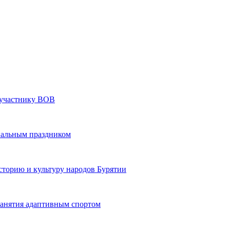
» участнику ВОВ
нальным праздником
сторию и культуру народов Бурятии
 занятия адаптивным спортом