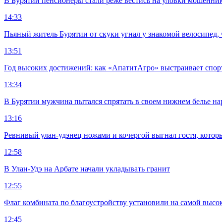
В Бурятии пенсионеры стали реже вестись на уловки мошенни
14:33
Пьяный житель Бурятии от скуки угнал у знакомой велосипед, 
13:51
Год высоких достижений: как «АпатитАгро» выстраивает спо
13:34
В Бурятии мужчина пытался спрятать в своем нижнем белье на
13:16
Ревнивый улан-удэнец ножами и кочергой выгнал гостя, котор
12:58
В Улан-Удэ на Арбате начали укладывать гранит
12:55
Флаг комбината по благоустройству установили на самой высо
12:45