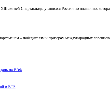
XIII летней Спартакиады учащихся России по плаванию, котора
ортсменам – победителям и призерам международных соревнова
.
ьдань на ВЭФ
кой в ВТБ