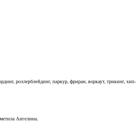
динг, роллерблейдинг, паркур, фриран, воркаут, трикинг, хип-
тметила Ангелина.