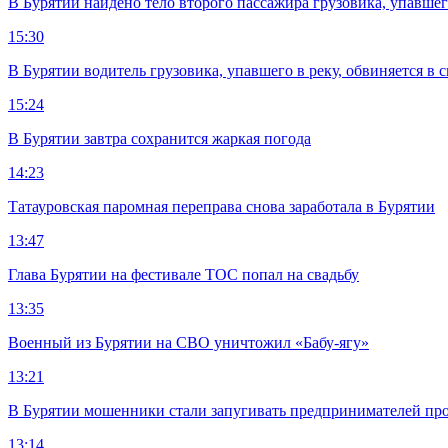
В Бурятии найдено тело второго пассажира грузовика, упавшег
15:30
В Бурятии водитель грузовика, упавшего в реку, обвиняется в 
15:24
В Бурятии завтра сохранится жаркая погода
14:23
Татауровская паромная переправа снова заработала в Бурятии
13:47
Глава Бурятии на фестивале ТОС попал на свадьбу
13:35
Военный из Бурятии на СВО уничтожил «Бабу-ягу»
13:21
В Бурятии мошенники стали запугивать предпринимателей пр
13:14