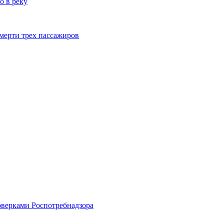
о в реку
смерти трех пассажиров
оверками Роспотребнадзора