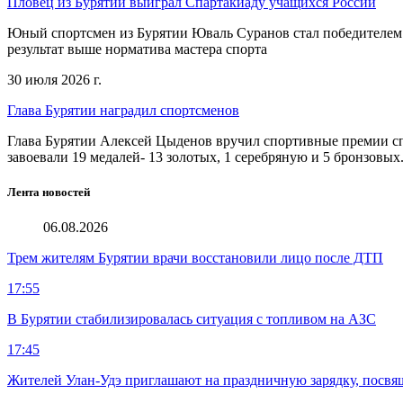
Пловец из Бурятии выиграл Спартакиаду учащихся России
Юный спортсмен из Бурятии Юваль Суранов стал победителем 
результат выше норматива мастера спорта
30 июля 2026 г.
Глава Бурятии наградил спортсменов
Глава Бурятии Алексей Цыденов вручил спортивные премии сп
завоевали 19 медалей- 13 золотых, 1 серебряную и 5 бронзовых
Лента новостей
06.08.2026
Трем жителям Бурятии врачи восстановили лицо после ДТП
17:55
В Бурятии стабилизировалась ситуация с топливом на АЗС
17:45
Жителей Улан-Удэ приглашают на праздничную зарядку, посв