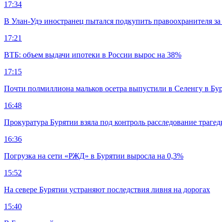
17:34
В Улан-Удэ иностранец пытался подкупить правоохранителя за
17:21
ВТБ: объем выдачи ипотеки в России вырос на 38%
17:15
Почти полмиллиона мальков осетра выпустили в Селенгу в Бу
16:48
Прокуратура Бурятии взяла под контроль расследование траге
16:36
Погрузка на сети «РЖД» в Бурятии выросла на 0,3%
15:52
На севере Бурятии устраняют последствия ливня на дорогах
15:40