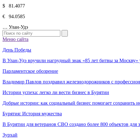
$ 81.4077
€ 94.0585
…
Улан-Удэ
Меню сайта
День Победы
В Улан-Удэ вручили нагрудный знак «85 лет битвы за Москву
Парламентское обозрение
Владимир Павлов поздравил железнодорожников с профессио
Истории успеха: легко ли вести бизнес в Бурятии
Добрые истории: как социальный бизнес помогает сохранить и
Бурятия: История мужества
В Бурятии для ветеранов СВО создано более 800 объектов для
Зурхай