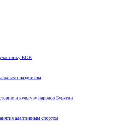
» участнику ВОВ
нальным праздником
сторию и культуру народов Бурятии
 занятия адаптивным спортом