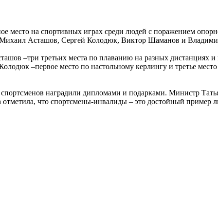
е место на спортивных играх среди людей с поражением опорн
 Михаил Асташов, Сергей Колодюк, Виктор Шаманов и Владими
сташов –три третьих места по плаванию на разных дистанциях и
ей Колодюк –первое место по настольному керлингу и третье мест
 спортсменов наградили дипломами и подарками. Министр Татья
а отметила, что спортсмены-инвалиды – это достойный пример 