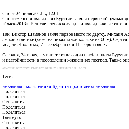
Спорт
24 июля 2013 г., 12:01
Спортсмены–инвалиды из Бурятии заняли первое общекомандно
«Омск-2013». В числе членов команды инвалиды-колясочники
Так, Виктор Шаманов занял первое место по дартсу, Михаил А
легкой атлетике (забег на инвалидной коляске на 60 м), Серг
медали: 4 золотых, 7 – серебряных и 11 – бронзовых.
Сегодня, 24 июля, в министерстве социальной защиты Бурятии
и настойчивости в преодолении жизненных преград. Также он
Заметили опечатку? Выделите ошибку и нажмите Ctrl+Enter.
Теги:
инвалиды - колясочники Бурятии
простсмены-инвалиды
Поделиться
Поделиться
Отправить
Поделиться
Поделиться
Твитнуть
Отправить
Поделиться