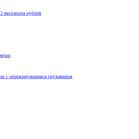
 2 миллиона рублей
рятии
дии с опрокинувшимся грузовиком