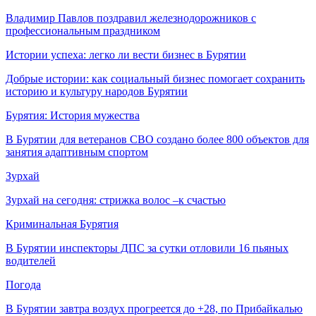
Владимир Павлов поздравил железнодорожников с
профессиональным праздником
Истории успеха: легко ли вести бизнес в Бурятии
Добрые истории: как социальный бизнес помогает сохранить
историю и культуру народов Бурятии
Бурятия: История мужества
В Бурятии для ветеранов СВО создано более 800 объектов для
занятия адаптивным спортом
Зурхай
Зурхай на сегодня: стрижка волос –к счастью
Криминальная Бурятия
В Бурятии инспекторы ДПС за сутки отловили 16 пьяных
водителей
Погода
В Бурятии завтра воздух прогреется до +28, по Прибайкалью