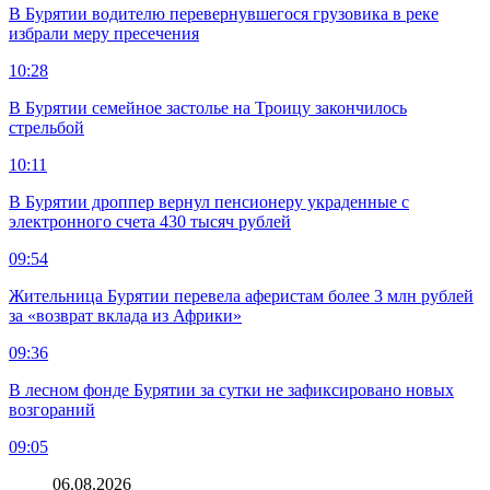
В Бурятии водителю перевернувшегося грузовика в реке
избрали меру пресечения
10:28
В Бурятии семейное застолье на Троицу закончилось
стрельбой
10:11
В Бурятии дроппер вернул пенсионеру украденные с
электронного счета 430 тысяч рублей
09:54
Жительница Бурятии перевела аферистам более 3 млн рублей
за «возврат вклада из Африки»
09:36
В лесном фонде Бурятии за сутки не зафиксировано новых
возгораний
09:05
06.08.2026