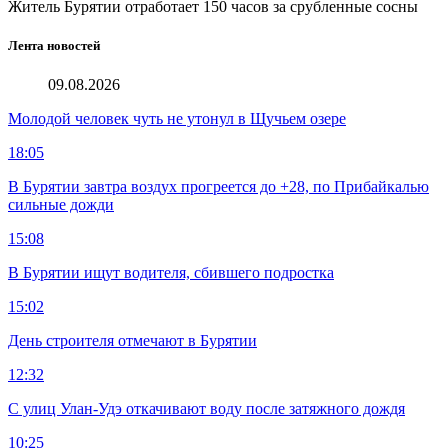
Житель Бурятии отработает 150 часов за срубленные сосны
Лента новостей
09.08.2026
Молодой человек чуть не утонул в Щучьем озере
18:05
В Бурятии завтра воздух прогреется до +28, по Прибайкалью
сильные дожди
15:08
В Бурятии ищут водителя, сбившего подростка
15:02
День строителя отмечают в Бурятии
12:32
С улиц Улан-Удэ откачивают воду после затяжного дождя
10:25