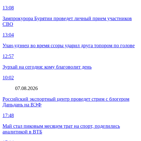
13:08
Зампрокурора Бурятии проведет личный прием участников
СВО
13:04
Улан-удэнец во время ссоры ударил друга топором по голове
12:57
Зурхай на сегодня: кому благоволит день
10:02
07.08.2026
Российский экспортный центр проведет стрим с блогером
Даньдань на ВЭФ
17:48
Май стал пиковым месяцем трат на спорт, поделились
аналитикой в ВТБ