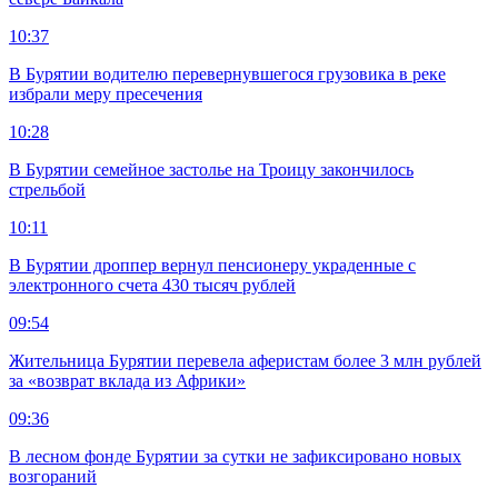
10:37
В Бурятии водителю перевернувшегося грузовика в реке
избрали меру пресечения
10:28
В Бурятии семейное застолье на Троицу закончилось
стрельбой
10:11
В Бурятии дроппер вернул пенсионеру украденные с
электронного счета 430 тысяч рублей
09:54
Жительница Бурятии перевела аферистам более 3 млн рублей
за «возврат вклада из Африки»
09:36
В лесном фонде Бурятии за сутки не зафиксировано новых
возгораний