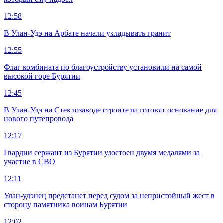
12:58
В Улан-Удэ на Арбате начали укладывать гранит
12:55
Флаг комбината по благоустройству установили на самой
высокой горе Бурятии
12:45
В Улан-Удэ на Стеклозаводе строители готовят основание для
нового путепровода
12:17
Гвардии сержант из Бурятии удостоен двумя медалями за
участие в СВО
12:11
Улан-удэнец предстанет перед судом за непристойный жест в
сторону памятника воинам Бурятии
12:02