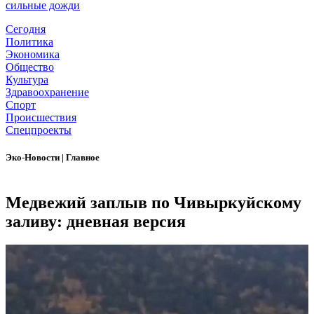
сильные дожди
Сегодня
Политика
Экономика
Общество
Культура
Здравоохранение
Спорт
Происшествия
Спецпроекты
Эко-Новости
|
Главное
Медвежий заплыв по Чивыркуйскому
заливу: дневная версия