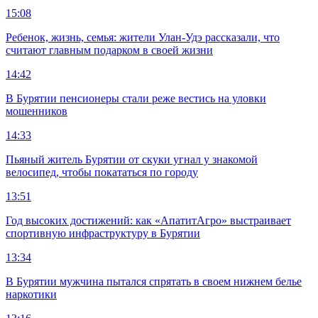
15:08
Ребенок, жизнь, семья: жители Улан-Удэ рассказали, что
считают главным подарком в своей жизни
14:42
В Бурятии пенсионеры стали реже вестись на уловки
мошенников
14:33
Пьяный житель Бурятии от скуки угнал у знакомой
велосипед, чтобы покататься по городу
13:51
Год высоких достижений: как «АпатитАгро» выстраивает
спортивную инфраструктуру в Бурятии
13:34
В Бурятии мужчина пытался спрятать в своем нижнем белье
наркотики