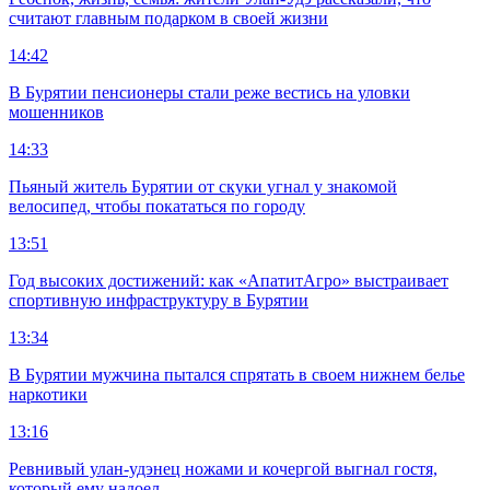
считают главным подарком в своей жизни
14:42
В Бурятии пенсионеры стали реже вестись на уловки
мошенников
14:33
Пьяный житель Бурятии от скуки угнал у знакомой
велосипед, чтобы покататься по городу
13:51
Год высоких достижений: как «АпатитАгро» выстраивает
спортивную инфраструктуру в Бурятии
13:34
В Бурятии мужчина пытался спрятать в своем нижнем белье
наркотики
13:16
Ревнивый улан-удэнец ножами и кочергой выгнал гостя,
который ему надоел