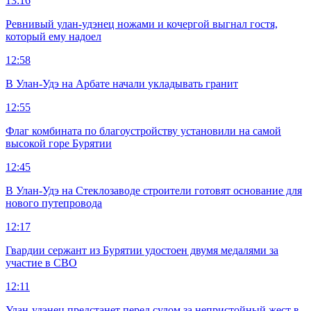
13:16
Ревнивый улан-удэнец ножами и кочергой выгнал гостя,
который ему надоел
12:58
В Улан-Удэ на Арбате начали укладывать гранит
12:55
Флаг комбината по благоустройству установили на самой
высокой горе Бурятии
12:45
В Улан-Удэ на Стеклозаводе строители готовят основание для
нового путепровода
12:17
Гвардии сержант из Бурятии удостоен двумя медалями за
участие в СВО
12:11
Улан-удэнец предстанет перед судом за непристойный жест в