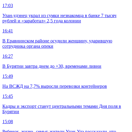
17:03
Улан-удэнец украл из сумки незнакомца в банке 7 тысяч
рублей и «заработал» 2,5 года колонии
16:41
В Еравнинском районе осудили женщину, ударившую
сотрудника органа опеки
16:27
В Бурятии завтра днем до +30, временами ливни
15:49
На ВСЖД на 7,7% выросли перевозки контейнеров
15:45
Кадры и экспорт станут центральными темами Дня поля в
Бурятии
15:08
Ребенок, жизнь, семья: жители Улан-Удэ рассказали, что