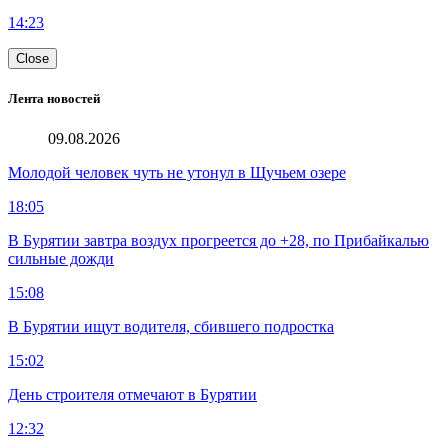
14:23
Close
Лента новостей
09.08.2026
Молодой человек чуть не утонул в Щучьем озере
18:05
В Бурятии завтра воздух прогреется до +28, по Прибайкалью
сильные дожди
15:08
В Бурятии ищут водителя, сбившего подростка
15:02
День строителя отмечают в Бурятии
12:32