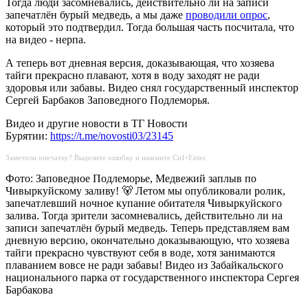
Тогда люди засомневались, действительно ли на записи
запечатлён бурый медведь, а мы даже
проводили опрос
,
который это подтвердил. Тогда большая часть посчитала, что
на видео - нерпа.
А теперь вот дневная версия, доказывающая, что хозяева
тайги прекрасно плавают, хотя в воду заходят не ради
здоровья или забавы. Видео снял государственный инспектор
Сергей Барбаков Заповедного Подлеморья.
Видео и другие новости в ТГ Новости
Бурятии:
https://t.me/novosti03/23145
Заметили опечатку? Выделите ошибку и нажмите Ctrl+Enter.
Фото: Заповедное Подлеморье, Медвежий заплыв по
Чивыркуйскому заливу! 🐻 Летом мы опубликовали ролик,
запечатлевший ночное купание обитателя Чивыркуйского
залива. Тогда зрители засомневались, действительно ли на
записи запечатлён бурый медведь. Теперь представляем вам
дневную версию, окончательно доказывающую, что хозяева
тайги прекрасно чувствуют себя в воде, хотя занимаются
плаванием вовсе не ради забавы! Видео из Забайкальского
национального парка от государственного инспектора Сергея
Барбакова