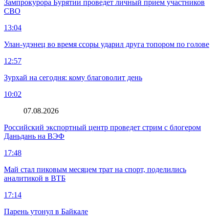
Зампрокурора Бурятии проведет личный прием участников
СВО
13:04
Улан-удэнец во время ссоры ударил друга топором по голове
12:57
Зурхай на сегодня: кому благоволит день
10:02
07.08.2026
Российский экспортный центр проведет стрим с блогером
Даньдань на ВЭФ
17:48
Май стал пиковым месяцем трат на спорт, поделились
аналитикой в ВТБ
17:14
Парень утонул в Байкале