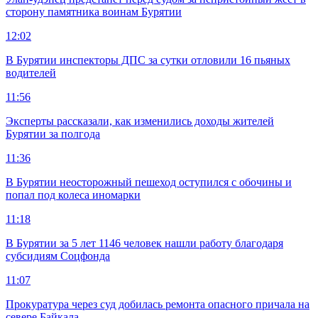
сторону памятника воинам Бурятии
12:02
В Бурятии инспекторы ДПС за сутки отловили 16 пьяных
водителей
11:56
Эксперты рассказали, как изменились доходы жителей
Бурятии за полгода
11:36
В Бурятии неосторожный пешеход оступился с обочины и
попал под колеса иномарки
11:18
В Бурятии за 5 лет 1146 человек нашли работу благодаря
субсидиям Соцфонда
11:07
Прокуратура через суд добилась ремонта опасного причала на
севере Байкала