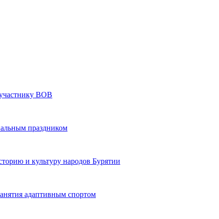
» участнику ВОВ
нальным праздником
сторию и культуру народов Бурятии
 занятия адаптивным спортом