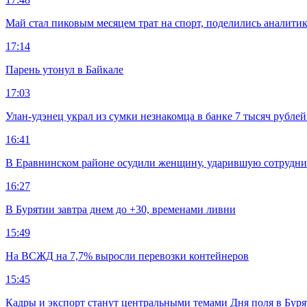
Май стал пиковым месяцем трат на спорт, поделились аналити
17:14
Парень утонул в Байкале
17:03
Улан-удэнец украл из сумки незнакомца в банке 7 тысяч рублей
16:41
В Еравнинском районе осудили женщину, ударившую сотрудни
16:27
В Бурятии завтра днем до +30, временами ливни
15:49
На ВСЖД на 7,7% выросли перевозки контейнеров
15:45
Кадры и экспорт станут центральными темами Дня поля в Бур