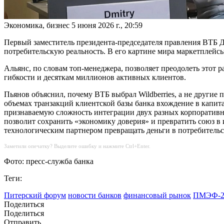
Экономика, бизнес
5 июня 2026 г., 20:59
Первый заместитель президента-председателя правления ВТБ Д
потребительскую реальность. В его картине мира маркетплейсы
Альянс, по словам топ-менеджера, позволяет преодолеть этот 
гибкости и десяткам миллионов активных клиентов.
Пьянов объяснил, почему ВТБ выбрал Wildberries, а не другие
объемах транзакций клиентской базы банка вхождение в капита
признаваемую сложность интеграции двух разных корпоративных
позволит сохранить «экономику доверия» и превратить союз в 
технологическим партнером превращать деньги в потребитель
Заметили опечатку? Выделите ошибку и нажмите Ctrl+Enter.
Фото: пресс-служба банка
Теги:
Питерский форум
новости банков
финансовый рынок
ПМЭФ-2
Поделиться
Поделиться
Отправить