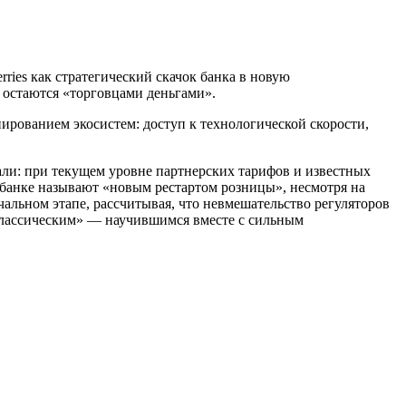
ies как стратегический скачок банка в новую
и остаются «торговцами деньгами».
пированием экосистем: доступ к технологической скорости,
зали: при текущем уровне партнерских тарифов и известных
в банке называют «новым рестартом розницы», несмотря на
альном этапе, рассчитывая, что невмешательство регуляторов
оклассическим» — научившимся вместе с сильным