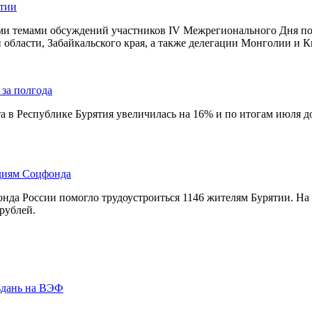
ятии
и темами обсуждений участников IV Межрегионального Дня поля
 области, Забайкальского края, а также делегации Монголии и Ки
 за полгода
та в Республике Бурятия увеличилась на 16% и по итогам июля д
идиям Соцфонда
фонда России помогло трудоустроиться 1146 жителям Бурятии. 
рублей.
ьдань на ВЭФ