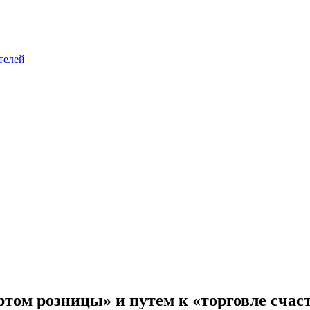
телей
артом розницы» и путем к «торговле счас