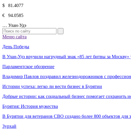
$ 81.4077
€ 94.0585
…
Улан-Удэ
Меню сайта
День Победы
В Улан-Удэ вручили нагрудный знак «85 лет битвы за Москву
Парламентское обозрение
Владимир Павлов поздравил железнодорожников с профессио
Истории успеха: легко ли вести бизнес в Бурятии
Добрые истории: как социальный бизнес помогает сохранить и
Бурятия: История мужества
В Бурятии для ветеранов СВО создано более 800 объектов для
Зурхай