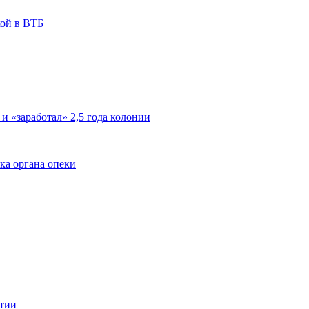
кой в ВТБ
 и «заработал» 2,5 года колонии
ка органа опеки
ятии