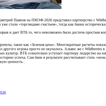
митрий Пьянов на ПМЭФ-2026 представил партнерство с Wildberr
 уже стали «торговцами счастьем», тогда как банки историческ
разрыв и дает ВТБ то, чего невозможно было достичь простым ко
 проекты, такие как «Зеленая цена». Многократные расчеты пока
л другого игрока просто не окупалось. Альянс же с Wildberries 
 культур. ВТБ сознательно уступает партнеру лидерство на нач
историю успеха. Сам банк в результате рассчитывает стать «не
скую ценность.
026