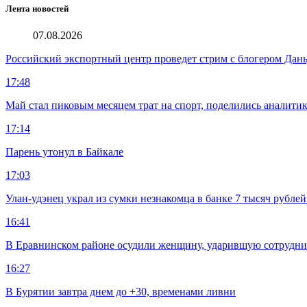
Лента новостей
07.08.2026
Российский экспортный центр проведет стрим с блогером Дан
17:48
Май стал пиковым месяцем трат на спорт, поделились аналити
17:14
Парень утонул в Байкале
17:03
Улан-удэнец украл из сумки незнакомца в банке 7 тысяч рублей
16:41
В Еравнинском районе осудили женщину, ударившую сотрудни
16:27
В Бурятии завтра днем до +30, временами ливни