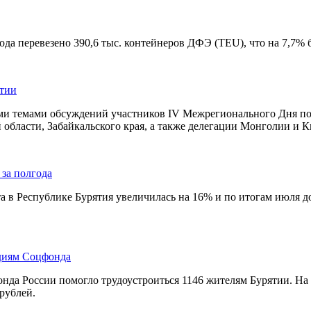
да перевезено 390,6 тыс. контейнеров ДФЭ (TEU), что на 7,7% 
ятии
и темами обсуждений участников IV Межрегионального Дня поля
 области, Забайкальского края, а также делегации Монголии и Ки
 за полгода
та в Республике Бурятия увеличилась на 16% и по итогам июля д
идиям Соцфонда
фонда России помогло трудоустроиться 1146 жителям Бурятии. 
рублей.