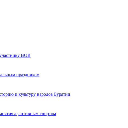
» участнику ВОВ
нальным праздником
сторию и культуру народов Бурятии
 занятия адаптивным спортом