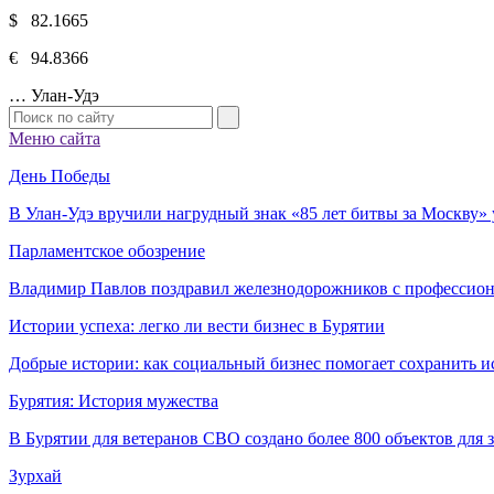
$ 82.1665
€ 94.8366
…
Улан-Удэ
Меню сайта
День Победы
В Улан-Удэ вручили нагрудный знак «85 лет битвы за Москву
Парламентское обозрение
Владимир Павлов поздравил железнодорожников с профессио
Истории успеха: легко ли вести бизнес в Бурятии
Добрые истории: как социальный бизнес помогает сохранить и
Бурятия: История мужества
В Бурятии для ветеранов СВО создано более 800 объектов для
Зурхай