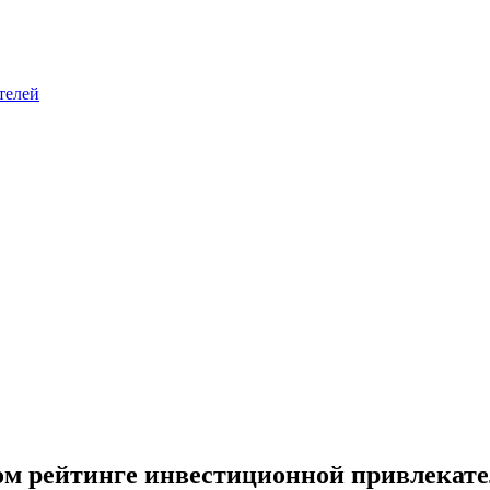
телей
ом рейтинге инвестиционной привлекат