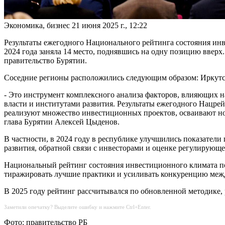
Экономика, бизнес
21 июня 2025 г., 12:22
Результаты ежегодного Национального рейтинга состояния ин
2024 года заняла 14 место, поднявшись на одну позицию вверх
правительство Бурятии.
Соседние регионы расположились следующим образом: Иркутска
- Это инструмент комплексного анализа факторов, влияющих на
власти и институтами развития. Результаты ежегодного Нацре
реализуют множество инвестиционных проектов, осваивают но
глава Бурятии Алексей Цыденов.
В частности, в 2024 году в республике улучшились показатели
развития, обратной связи с инвесторами и оценке регулирующе
Национальный рейтинг состояния инвестиционного климата по
тиражировать лучшие практики и усиливать конкуренцию межд
В 2025 году рейтинг рассчитывался по обновленной методике
Заметили опечатку? Выделите ошибку и нажмите Ctrl+Enter.
Фото: правительство РБ