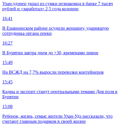
Улан-удэнец украл из сумки незнакомца в банке 7 тысяч
рублей и «заработал» 2,5 года колонии
16:41
В Еравнинском районе осудили женщину, ударившую
сотрудника органа опеки
16:27
В Бурятии завтра днем до +30, временами ливни
15:49
На ВСЖД на 7,7% выросли перевозки контейнеров
15:45
Кадры и экспорт станут центральными темами Дня поля в
Бурятии
15:08
Ребенок, жизнь, семья: жители Улан-Удэ рассказали, что
считают главным подарком в своей жизни