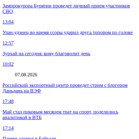
Зампрокурора Бурятии проведет личный прием участников
СВО
13:04
Улан-удэнец во время ссоры ударил друга топором по голове
12:57
Зурхай на сегодня: кому благоволит день
10:02
07.08.2026
Российский экспортный центр проведет стрим с блогером
Даньдань на ВЭФ
17:48
Май стал пиковым месяцем трат на спорт, поделились
аналитикой в ВТБ
17:14
Парень утонул в Байкале