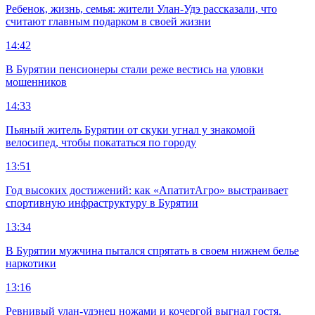
Ребенок, жизнь, семья: жители Улан-Удэ рассказали, что
считают главным подарком в своей жизни
14:42
В Бурятии пенсионеры стали реже вестись на уловки
мошенников
14:33
Пьяный житель Бурятии от скуки угнал у знакомой
велосипед, чтобы покататься по городу
13:51
Год высоких достижений: как «АпатитАгро» выстраивает
спортивную инфраструктуру в Бурятии
13:34
В Бурятии мужчина пытался спрятать в своем нижнем белье
наркотики
13:16
Ревнивый улан-удэнец ножами и кочергой выгнал гостя,