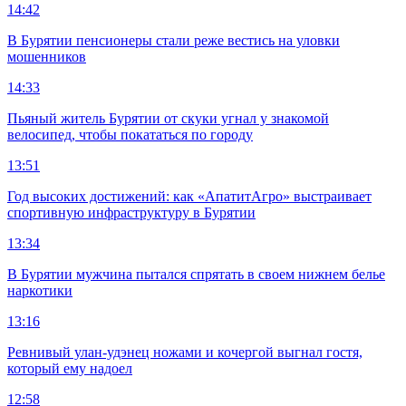
14:42
В Бурятии пенсионеры стали реже вестись на уловки
мошенников
14:33
Пьяный житель Бурятии от скуки угнал у знакомой
велосипед, чтобы покататься по городу
13:51
Год высоких достижений: как «АпатитАгро» выстраивает
спортивную инфраструктуру в Бурятии
13:34
В Бурятии мужчина пытался спрятать в своем нижнем белье
наркотики
13:16
Ревнивый улан-удэнец ножами и кочергой выгнал гостя,
который ему надоел
12:58