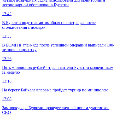
Четыре воздушных судна использовали для мониторинга
лесопожарной обстановки в Бурятии
13:42
В Бурятии водитель автомобиля не пострадал после
столкновения с поездом
13:33
В БСМП в Улан-Удэ после успешной операции выписали 100-
летнюю пациентку
13:26
Пять миллионов рублей отдали жители Бурятии мошенникам
за неделю
13:18
На берегу Байкала впервые пройдет турнир по миниволею
13:08
Зампрокурора Бурятии проведет личный прием участников
СВО