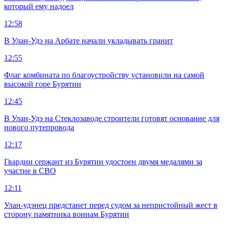
который ему надоел
12:58
В Улан-Удэ на Арбате начали укладывать гранит
12:55
Флаг комбината по благоустройству установили на самой
высокой горе Бурятии
12:45
В Улан-Удэ на Стеклозаводе строители готовят основание для
нового путепровода
12:17
Гвардии сержант из Бурятии удостоен двумя медалями за
участие в СВО
12:11
Улан-удэнец предстанет перед судом за непристойный жест в
сторону памятника воинам Бурятии