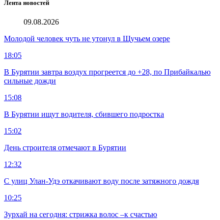
Лента новостей
09.08.2026
Молодой человек чуть не утонул в Щучьем озере
18:05
В Бурятии завтра воздух прогреется до +28, по Прибайкалью
сильные дожди
15:08
В Бурятии ищут водителя, сбившего подростка
15:02
День строителя отмечают в Бурятии
12:32
С улиц Улан-Удэ откачивают воду после затяжного дождя
10:25
Зурхай на сегодня: стрижка волос –к счастью