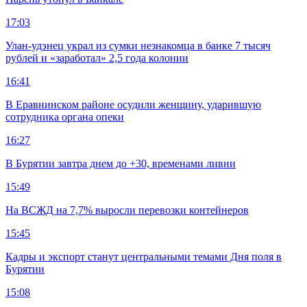
17:03
Улан-удэнец украл из сумки незнакомца в банке 7 тысяч
рублей и «заработал» 2,5 года колонии
16:41
В Еравнинском районе осудили женщину, ударившую
сотрудника органа опеки
16:27
В Бурятии завтра днем до +30, временами ливни
15:49
На ВСЖД на 7,7% выросли перевозки контейнеров
15:45
Кадры и экспорт станут центральными темами Дня поля в
Бурятии
15:08