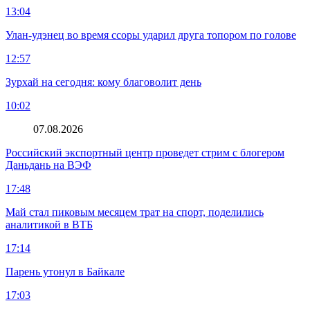
13:04
Улан-удэнец во время ссоры ударил друга топором по голове
12:57
Зурхай на сегодня: кому благоволит день
10:02
07.08.2026
Российский экспортный центр проведет стрим с блогером
Даньдань на ВЭФ
17:48
Май стал пиковым месяцем трат на спорт, поделились
аналитикой в ВТБ
17:14
Парень утонул в Байкале
17:03