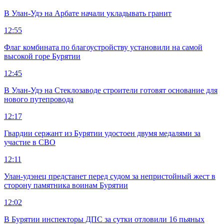
В Улан-Удэ на Арбате начали укладывать гранит
12:55
Флаг комбината по благоустройству установили на самой
высокой горе Бурятии
12:45
В Улан-Удэ на Стеклозаводе строители готовят основание для
нового путепровода
12:17
Гвардии сержант из Бурятии удостоен двумя медалями за
участие в СВО
12:11
Улан-удэнец предстанет перед судом за непристойный жест в
сторону памятника воинам Бурятии
12:02
В Бурятии инспекторы ДПС за сутки отловили 16 пьяных