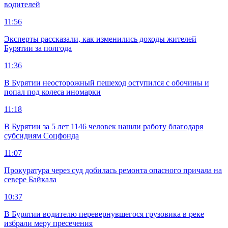
водителей
11:56
Эксперты рассказали, как изменились доходы жителей
Бурятии за полгода
11:36
В Бурятии неосторожный пешеход оступился с обочины и
попал под колеса иномарки
11:18
В Бурятии за 5 лет 1146 человек нашли работу благодаря
субсидиям Соцфонда
11:07
Прокуратура через суд добилась ремонта опасного причала на
севере Байкала
10:37
В Бурятии водителю перевернувшегося грузовика в реке
избрали меру пресечения