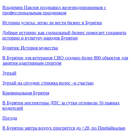
Владимир Павлов поздравил железнодорожников с
профессиональным праздником
Истории успеха: легко ли вести бизнес в Бурятии
Добрые истории: как социальный бизнес помогает сохранить
историю и культуру народов Бурятии
Бурятия: История мужества
В Бурятии для ветеранов СВО создано более 800 объектов для
занятия адаптивным спортом
Зурхай
Зурхай на сегодня: стрижка волос –к счастью
Криминальная Бурятия
В Бурятии инспекторы ДПС за сутки отловили 16 пьяных
водителей
Погода
В Бурятии завтра воздух прогреется до +28, по Прибайкалью