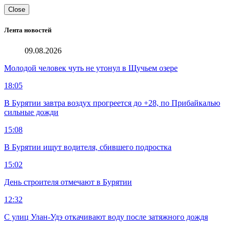
Close
Лента новостей
09.08.2026
Молодой человек чуть не утонул в Щучьем озере
18:05
В Бурятии завтра воздух прогреется до +28, по Прибайкалью
сильные дожди
15:08
В Бурятии ищут водителя, сбившего подростка
15:02
День строителя отмечают в Бурятии
12:32
С улиц Улан-Удэ откачивают воду после затяжного дождя