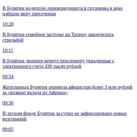
В Бурятии водителю перевернувшегося грузовика в реке
избрали меру пресечения
10:28
В Бурятии семейное застолье на Троицу закончилось
стрельбой
10:11
В Бурятии дроппер вернул пенсионеру украденные с
электронного счета 430 тысяч рублей
09:54
Жительница Бурятии перевела аферистам более 3 млн рублей
за «возврат вклада из Африки»
09:36
В лесном фонде Бурятии за сутки не зафиксировано новых
возгораний
09:05