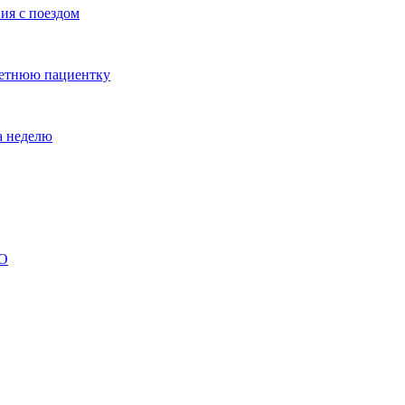
ия с поездом
летнюю пациентку
а неделю
ВО