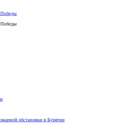
а Победы
а Победы
ии
ожарной обстановки в Бурятии