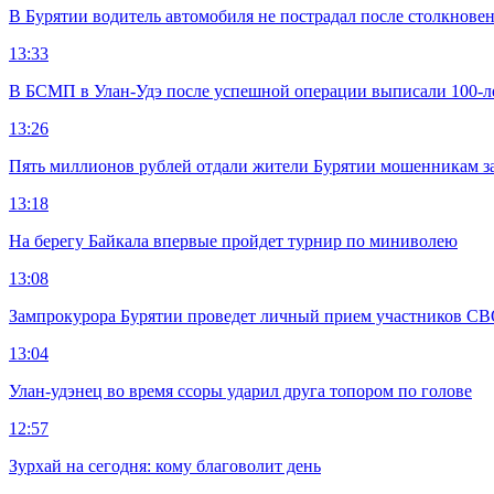
В Бурятии водитель автомобиля не пострадал после столкновен
13:33
В БСМП в Улан-Удэ после успешной операции выписали 100-
13:26
Пять миллионов рублей отдали жители Бурятии мошенникам з
13:18
На берегу Байкала впервые пройдет турнир по миниволею
13:08
Зампрокурора Бурятии проведет личный прием участников С
13:04
Улан-удэнец во время ссоры ударил друга топором по голове
12:57
Зурхай на сегодня: кому благоволит день