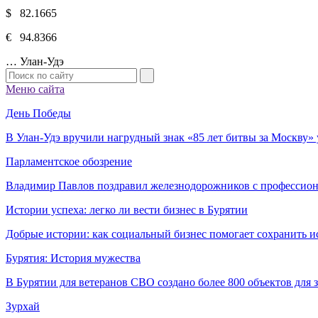
$ 82.1665
€ 94.8366
…
Улан-Удэ
Меню сайта
День Победы
В Улан-Удэ вручили нагрудный знак «85 лет битвы за Москву
Парламентское обозрение
Владимир Павлов поздравил железнодорожников с профессио
Истории успеха: легко ли вести бизнес в Бурятии
Добрые истории: как социальный бизнес помогает сохранить и
Бурятия: История мужества
В Бурятии для ветеранов СВО создано более 800 объектов для
Зурхай