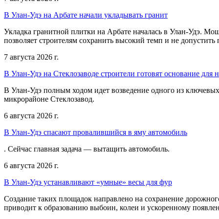
В Улан-Удэ на Арбате начали укладывать гранит
Укладка гранитной плитки на Арбате началась в Улан-Удэ. Мо
позволяет строителям сохранить высокий темп и не допустить 
7 августа 2026 г.
В Улан-Удэ на Стеклозаводе строители готовят основание для 
В Улан-Удэ полным ходом идет возведение одного из ключевых
микрорайоне Стеклозавод.
6 августа 2026 г.
В Улан-Удэ спасают провалившийся в яму автомобиль
. Сейчас главная задача — вытащить автомобиль.
6 августа 2026 г.
В Улан-Удэ устанавливают «умные» весы для фур
Создание таких площадок направлено на сохранение дорожног
приводит к образованию выбоин, колеи и ускоренному появл