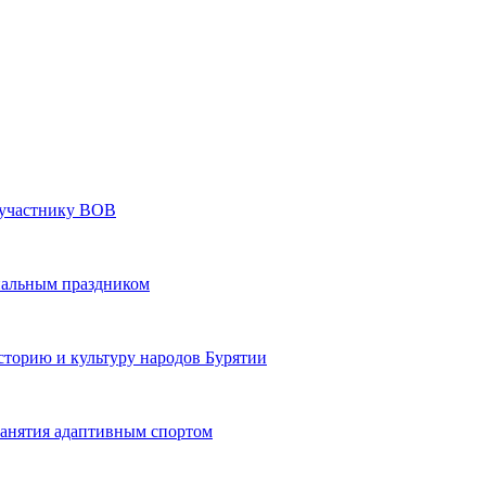
» участнику ВОВ
нальным праздником
сторию и культуру народов Бурятии
 занятия адаптивным спортом