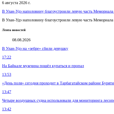
6 августа 2026 г.
В Улан-Удэ наполовину благоустроили левую часть Мемориал
В Улан-Удэ наполовину благоустроили левую часть Мемориал
Лента новостей
08.08.2026
В Улан-Удэ на «зебре» сбили девушку
17:22
На Байкале мужчина пошёл купаться и пропал
13:53
«День поля» сегодня проходит в Тарбагатайском районе Бурят
13:47
Четыре воздушных судна использовали для мониторинга лесоп
13:42