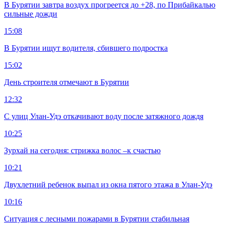
В Бурятии завтра воздух прогреется до +28, по Прибайкалью
сильные дожди
15:08
В Бурятии ищут водителя, сбившего подростка
15:02
День строителя отмечают в Бурятии
12:32
С улиц Улан-Удэ откачивают воду после затяжного дождя
10:25
Зурхай на сегодня: стрижка волос –к счастью
10:21
Двухлетний ребенок выпал из окна пятого этажа в Улан-Удэ
10:16
Ситуация с лесными пожарами в Бурятии стабильная