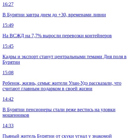
16:27
В Бурятии завтра днем до +30, временами ливни
15:49
На ВСЖД на 7,7% выросли перевозки контейнеров
15:45
Кадры и экспорт станут центральными темами Дня поля в
Бурятии
15:08
Ребенок, жизнь, семья: жители Улан-Удэ рассказали, что
считают главным подарком в своей жизни
14:42
В Бурятии пенсионеры стали реже вестись на уловки
мошенников
14:33
Пьяный житель Бурятии от скуки угнал у знакомой