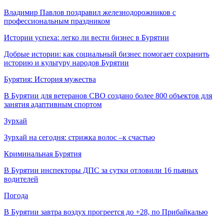
Владимир Павлов поздравил железнодорожников с
профессиональным праздником
Истории успеха: легко ли вести бизнес в Бурятии
Добрые истории: как социальный бизнес помогает сохранить
историю и культуру народов Бурятии
Бурятия: История мужества
В Бурятии для ветеранов СВО создано более 800 объектов для
занятия адаптивным спортом
Зурхай
Зурхай на сегодня: стрижка волос –к счастью
Криминальная Бурятия
В Бурятии инспекторы ДПС за сутки отловили 16 пьяных
водителей
Погода
В Бурятии завтра воздух прогреется до +28, по Прибайкалью