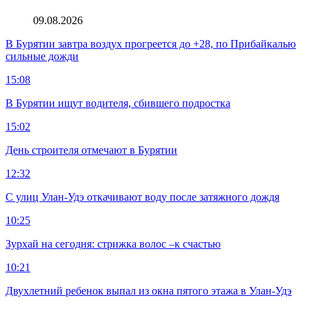
09.08.2026
В Бурятии завтра воздух прогреется до +28, по Прибайкалью
сильные дожди
15:08
В Бурятии ищут водителя, сбившего подростка
15:02
День строителя отмечают в Бурятии
12:32
С улиц Улан-Удэ откачивают воду после затяжного дождя
10:25
Зурхай на сегодня: стрижка волос –к счастью
10:21
Двухлетний ребенок выпал из окна пятого этажа в Улан-Удэ