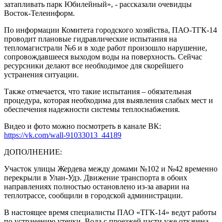
затапливать парк Юбилейный», - рассказали очевидцы
Восток-Телеинформ.
По информации Комитета городского хозяйства, ПАО-ТГК-14
проводит плановые гидравлические испытания на
тепломагистрали №6 и в ходе работ произошло нарушение,
сопровождавшееся выходом воды на поверхность. Сейчас
ресурсники делают все необходимое для скорейшего
устранения ситуации.
Также отмечается, что такие испытания – обязательная
процедура, которая необходима для выявления слабых мест и
обеспечения надежности системы теплоснабжения.
Видео и фото можно посмотреть в канале ВК:
https://vk.com/wall-91033013_44189
ДОПОЛНЕНИЕ:
Участок улицы Жердева между домами №102 и №42 временно
перекрыли в Улан-Удэ. Движение транспорта в обоих
направлениях полностью остановлено из-за аварии на
теплотрассе, сообщили в городской администрации.
В настоящее время специалисты ПАО «ТГК-14» ведут работы
по устранению утечки. Вода с проезжей части уже откачена,