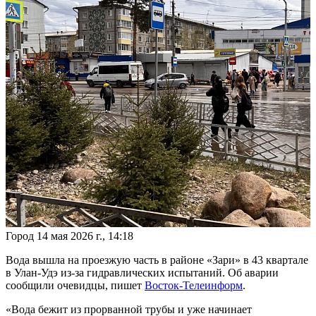
Город
14 мая 2026 г., 14:18
Вода вышла на проезжую часть в районе «Зари» в 43 квартале
в Улан-Удэ из-за гидравлических испытаний. Об аварии
сообщили очевидцы, пишет
Восток-Телеинформ
.
«Вода бежит из прорванной трубы и уже начинает