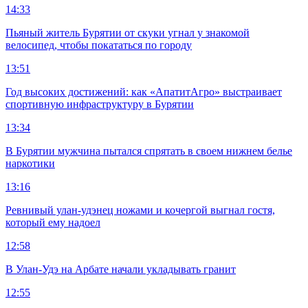
14:33
Пьяный житель Бурятии от скуки угнал у знакомой
велосипед, чтобы покататься по городу
13:51
Год высоких достижений: как «АпатитАгро» выстраивает
спортивную инфраструктуру в Бурятии
13:34
В Бурятии мужчина пытался спрятать в своем нижнем белье
наркотики
13:16
Ревнивый улан-удэнец ножами и кочергой выгнал гостя,
который ему надоел
12:58
В Улан-Удэ на Арбате начали укладывать гранит
12:55