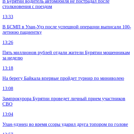
В Бурятии водитель автомобиля не пострадал после
столкновения с поездом
13:33
В БСМП в Улан-Удэ после успешной операции выписали 100-
летнюю пациентку
13:26
Пять миллионов рублей отдали жители Бурятии мошенникам
за неделю
13:18
На берегу Байкала впервые пройдет турнир по миниволею
13:08
Зампрокурора Бурятии проведет личный прием участников
СВО
13:04
Улан-удэнец во время ссоры ударил друга топором по голове