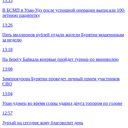
13:33
В БСМП в Улан-Удэ после успешной операции выписали 100-
летнюю пациентку
13:26
Пять миллионов рублей отдали жители Бурятии мошенникам
за неделю
13:18
На берегу Байкала впервые пройдет турнир по миниволею
13:08
Зампрокурора Бурятии проведет личный прием участников
СВО
13:04
Улан-удэнец во время ссоры ударил друга топором по голове
12:57
Зурхай на сегодня: кому благоволит день