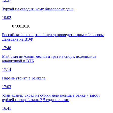
12:57
Зурхай на сегодня: кому благоволит день
10:02
07.08.2026
Российский экспортный центр проведет стрим с блогером
Даньдань на ВЭФ
17:48
Май стал пиковым месяцем трат на спорт, поделились
аналитикой в ВТБ
17:14
Парень утонул в Байкале
17:03
Улан-удэнец украл из сумки незнакомца в банке 7 тысяч
рублей и «заработал» 2,5 года колонии
16:41