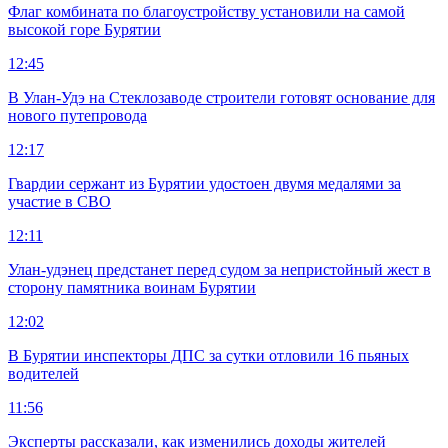
Флаг комбината по благоустройству установили на самой
высокой горе Бурятии
12:45
В Улан-Удэ на Стеклозаводе строители готовят основание для
нового путепровода
12:17
Гвардии сержант из Бурятии удостоен двумя медалями за
участие в СВО
12:11
Улан-удэнец предстанет перед судом за непристойный жест в
сторону памятника воинам Бурятии
12:02
В Бурятии инспекторы ДПС за сутки отловили 16 пьяных
водителей
11:56
Эксперты рассказали, как изменились доходы жителей