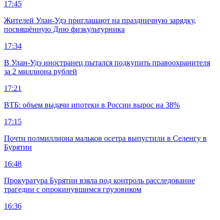
17:45
Жителей Улан-Удэ приглашают на праздничную зарядку,
посвящённую Дню физкультурника
17:34
В Улан-Удэ иностранец пытался подкупить правоохранителя
за 2 миллиона рублей
17:21
ВТБ: объем выдачи ипотеки в России вырос на 38%
17:15
Почти полмиллиона мальков осетра выпустили в Селенгу в
Бурятии
16:48
Прокуратура Бурятии взяла под контроль расследование
трагедии с опрокинувшимся грузовиком
16:36