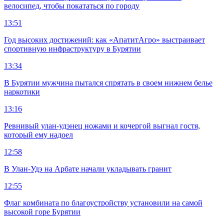
велосипед, чтобы покататься по городу
13:51
Год высоких достижений: как «АпатитАгро» выстраивает
спортивную инфраструктуру в Бурятии
13:34
В Бурятии мужчина пытался спрятать в своем нижнем белье
наркотики
13:16
Ревнивый улан-удэнец ножами и кочергой выгнал гостя,
который ему надоел
12:58
В Улан-Удэ на Арбате начали укладывать гранит
12:55
Флаг комбината по благоустройству установили на самой
высокой горе Бурятии