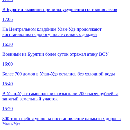
В Бурятии выявили причины ухудшения состояния лесов
17:05
На Центральном кладбище Улан-Удэ продолжают
восстанавливать дорогу после сильных дождей
16:30
Военный из Бурятии более суток отражал атаку ВСУ
16:00
Более 700 домов в Улан-Удэ остались без холодной воды
15:40
В Улан-Удэ с самовольщика взыскали 200 тысяч рублей за
занятый земельный участок
15:29
800 тонн щебня ушло на восстановление размытых дорог в
Улан-Удэ