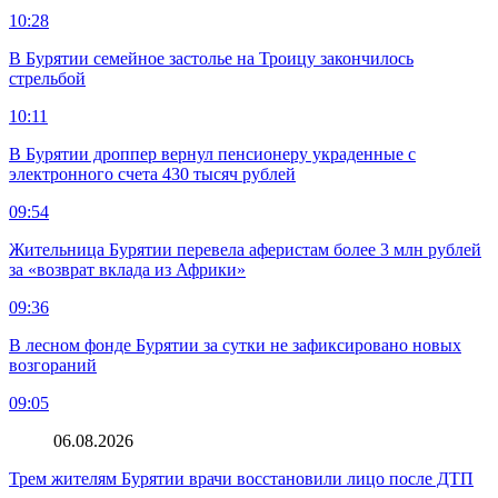
10:28
В Бурятии семейное застолье на Троицу закончилось
стрельбой
10:11
В Бурятии дроппер вернул пенсионеру украденные с
электронного счета 430 тысяч рублей
09:54
Жительница Бурятии перевела аферистам более 3 млн рублей
за «возврат вклада из Африки»
09:36
В лесном фонде Бурятии за сутки не зафиксировано новых
возгораний
09:05
06.08.2026
Трем жителям Бурятии врачи восстановили лицо после ДТП