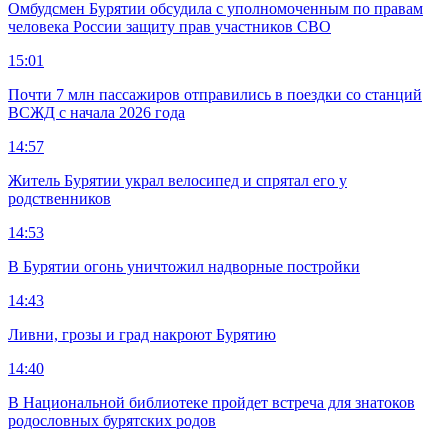
Омбудсмен Бурятии обсудила с уполномоченным по правам
человека России защиту прав участников СВО
15:01
Почти 7 млн пассажиров отправились в поездки со станций
ВСЖД с начала 2026 года
14:57
Житель Бурятии украл велосипед и спрятал его у
родственников
14:53
В Бурятии огонь уничтожил надворные постройки
14:43
Ливни, грозы и град накроют Бурятию
14:40
В Национальной библиотеке пройдет встреча для знатоков
родословных бурятских родов