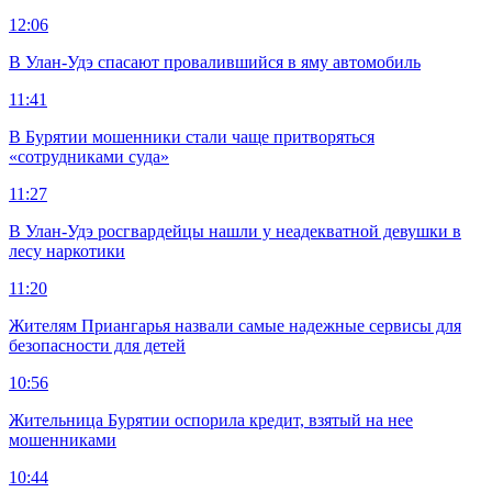
12:06
В Улан-Удэ спасают провалившийся в яму автомобиль
11:41
В Бурятии мошенники стали чаще притворяться
«сотрудниками суда»
11:27
В Улан-Удэ росгвардейцы нашли у неадекватной девушки в
лесу наркотики
11:20
Жителям Приангарья назвали самые надежные сервисы для
безопасности для детей
10:56
Жительница Бурятии оспорила кредит, взятый на нее
мошенниками
10:44