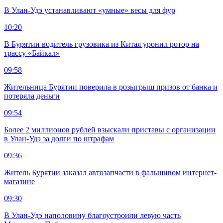
В Улан-Удэ устанавливают «умные» весы для фур
10:20
В Бурятии водитель грузовика из Китая уронил ротор на
трассу «Байкал»
09:58
Жительница Бурятии поверила в розыгрыш призов от банка и
потеряла деньги
09:54
Более 2 миллионов рублей взыскали приставы с организации
в Улан-Удэ за долги по штрафам
09:36
Житель Бурятии заказал автозапчасти в фальшивом интернет-
магазине
09:30
В Улан-Удэ наполовину благоустроили левую часть