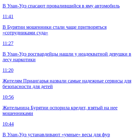
В Улан-Удэ спасают провалившийся в яму автомобиль
11:41
В Бурятии мошенники стали чаще притворяться
«сотрудниками суда»
11:27
В Улан-Удэ росгвардейцы нашли у неадекватной девушки в
лесу наркотики
11:20
Жителям Приангарья назвали самые надежные сервисы для
безопасности для детей
10:56
Жительница Бурятии оспорила кредит, взятый на нее
мошенниками
10:44
В Улан-Удэ устанавливают «умные» весы для фур