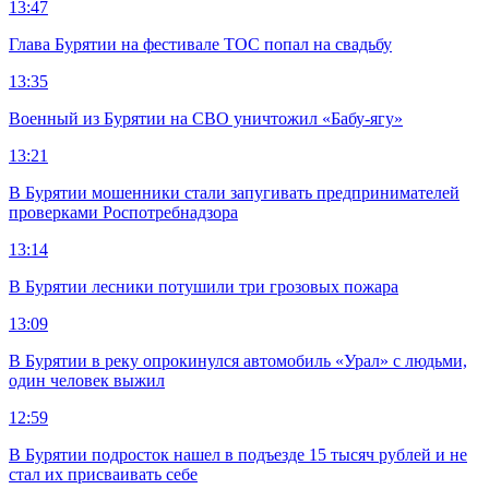
13:47
Глава Бурятии на фестивале ТОС попал на свадьбу
13:35
Военный из Бурятии на СВО уничтожил «Бабу-ягу»
13:21
В Бурятии мошенники стали запугивать предпринимателей
проверками Роспотребнадзора
13:14
В Бурятии лесники потушили три грозовых пожара
13:09
В Бурятии в реку опрокинулся автомобиль «Урал» с людьми,
один человек выжил
12:59
В Бурятии подросток нашел в подъезде 15 тысяч рублей и не
стал их присваивать себе