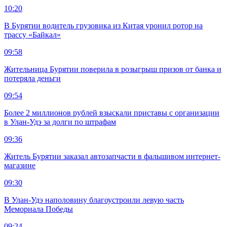
10:20
В Бурятии водитель грузовика из Китая уронил ротор на
трассу «Байкал»
09:58
Жительница Бурятии поверила в розыгрыш призов от банка и
потеряла деньги
09:54
Более 2 миллионов рублей взыскали приставы с организации
в Улан-Удэ за долги по штрафам
09:36
Житель Бурятии заказал автозапчасти в фальшивом интернет-
магазине
09:30
В Улан-Удэ наполовину благоустроили левую часть
Мемориала Победы
09:24