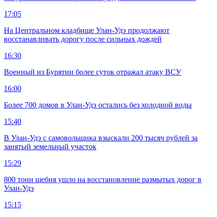
17:05
На Центральном кладбище Улан-Удэ продолжают
восстанавливать дорогу после сильных дождей
16:30
Военный из Бурятии более суток отражал атаку ВСУ
16:00
Более 700 домов в Улан-Удэ остались без холодной воды
15:40
В Улан-Удэ с самовольщика взыскали 200 тысяч рублей за
занятый земельный участок
15:29
800 тонн щебня ушло на восстановление размытых дорог в
Улан-Удэ
15:15