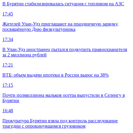
В Бурятии стабилизировалась ситуация с топливом на АЗС
17:45
Жителей Улан-Удэ приглашают на праздничную зарядку,
посвящённую Дню физкультурника
17:34
В Улан-Удэ иностранец пытался подкупить правоохранителя
за 2 миллиона рублей
17:21
ВТБ: объем выдачи ипотеки в России вырос на 38%
17:15
Почти полмиллиона мальков осетра выпустили в Селенгу в
Бурятии
16:48
Прокуратура Бурятии взяла под контроль расследование
трагедии с опрокинувшимся грузовиком