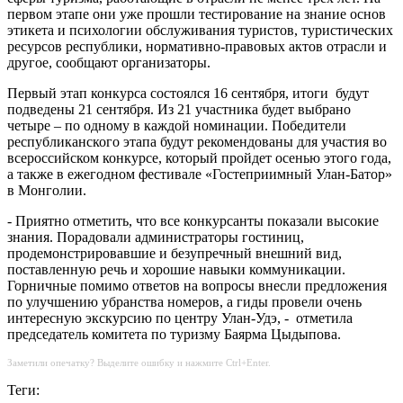
первом этапе они уже прошли тестирование на знание основ
этикета и психологии обслуживания туристов, туристических
ресурсов республики, нормативно-правовых актов отрасли и
другое, сообщают организаторы.
Первый этап конкурса состоялся 16 сентября, итоги будут
подведены 21 сентября. Из 21 участника будет выбрано
четыре – по одному в каждой номинации. Победители
республиканского этапа будут рекомендованы для участия во
всероссийском конкурсе, который пройдет осенью этого года,
а также в ежегодном фестивале «Гостеприимный Улан-Батор»
в Монголии.
- Приятно отметить, что все конкурсанты показали высокие
знания. Порадовали администраторы гостиниц,
продемонстрировавшие и безупречный внешний вид,
поставленную речь и хорошие навыки коммуникации.
Горничные помимо ответов на вопросы внесли предложения
по улучшению убранства номеров, а гиды провели очень
интересную экскурсию по центру Улан-Удэ, - отметила
председатель комитета по туризму Баярма Цыдыпова.
Заметили опечатку? Выделите ошибку и нажмите Ctrl+Enter.
Теги: