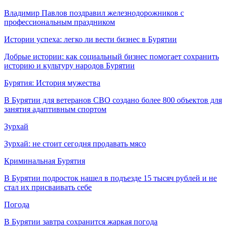
Владимир Павлов поздравил железнодорожников с
профессиональным праздником
Истории успеха: легко ли вести бизнес в Бурятии
Добрые истории: как социальный бизнес помогает сохранить
историю и культуру народов Бурятии
Бурятия: История мужества
В Бурятии для ветеранов СВО создано более 800 объектов для
занятия адаптивным спортом
Зурхай
Зурхай: не стоит сегодня продавать мясо
Криминальная Бурятия
В Бурятии подросток нашел в подъезде 15 тысяч рублей и не
стал их присваивать себе
Погода
В Бурятии завтра сохранится жаркая погода