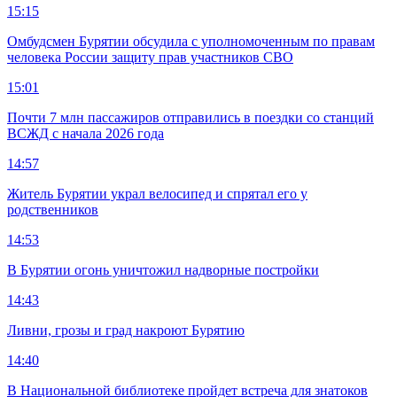
15:15
Омбудсмен Бурятии обсудила с уполномоченным по правам
человека России защиту прав участников СВО
15:01
Почти 7 млн пассажиров отправились в поездки со станций
ВСЖД с начала 2026 года
14:57
Житель Бурятии украл велосипед и спрятал его у
родственников
14:53
В Бурятии огонь уничтожил надворные постройки
14:43
Ливни, грозы и град накроют Бурятию
14:40
В Национальной библиотеке пройдет встреча для знатоков