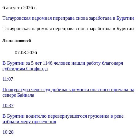
6 августа 2026 г.
Татауровская паромная переправа снова заработала в Бурятии
Татауровская паромная переправа снова заработала в Бурятии
Лента новостей
07.08.2026
В Бурятии за 5 лет 1146 человек нашли работу благодаря
субсидиям Соцфонда
11:07
Прокуратура через суд добилась ремонта опасного причала на
севере Байкала
10:37
В Бурятии водителю перевернувшегося грузовика в реке
избрали меру пресечения
10:28