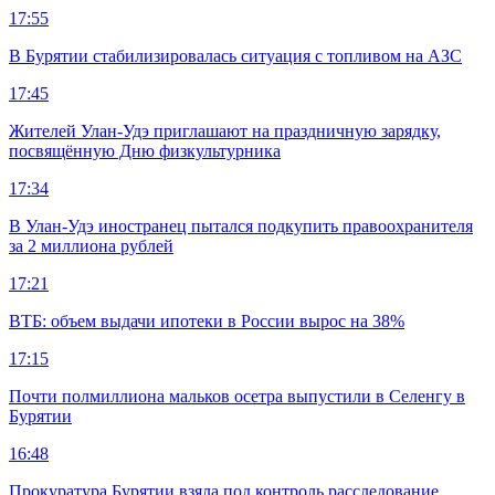
17:55
В Бурятии стабилизировалась ситуация с топливом на АЗС
17:45
Жителей Улан-Удэ приглашают на праздничную зарядку,
посвящённую Дню физкультурника
17:34
В Улан-Удэ иностранец пытался подкупить правоохранителя
за 2 миллиона рублей
17:21
ВТБ: объем выдачи ипотеки в России вырос на 38%
17:15
Почти полмиллиона мальков осетра выпустили в Селенгу в
Бурятии
16:48
Прокуратура Бурятии взяла под контроль расследование