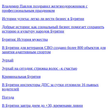
Владимир Павлов поздравил железнодорожников с
профессиональным праздником
Истории успеха: легко ли вести бизнес в Бурятии
Добрые истории: как социальный бизнес помогает сохранить
историю и культуру народов Бурятии
Бурятия: История мужества
В Бурятии для ветеранов СВО создано более 800 объектов для
занятия адаптивным спортом
Зурхай
Зурхай на сегодня: стрижка волос –к счастью
Криминальная Бурятия
В Бурятии инспекторы ДПС за сутки отловили 16 пьяных
водителей
Погода
В Бурятии завтра днем до +30, временами ливни