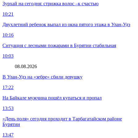
Зурхай на сегодня: стрижка волос –к счастью
10:21
Двухлетний ребенок выпал из окна пятого этажа в Улан-Удэ
10:16
Ситуация с лесными пожарами в Бурятии стабильная
10:03
08.08.2026
В Улан-Удэ на «зебре» сбили девушку
17:22
На Байкале мужчина пошёл купаться и пропал
13:53
«День поля» сегодня проходит в Тарбагатайском районе
Бурятии
13:47