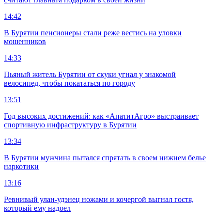
14:42
В Бурятии пенсионеры стали реже вестись на уловки
мошенников
14:33
Пьяный житель Бурятии от скуки угнал у знакомой
велосипед, чтобы покататься по городу
13:51
Год высоких достижений: как «АпатитАгро» выстраивает
спортивную инфраструктуру в Бурятии
13:34
В Бурятии мужчина пытался спрятать в своем нижнем белье
наркотики
13:16
Ревнивый улан-удэнец ножами и кочергой выгнал гостя,
который ему надоел