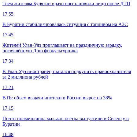
Трем жителям Бурятии врачи восстановили лицо после ДТП
17:55
В Бурятии стабилизировалась ситуация с топливом на АЗС
17:45
Жителей Улан-Удэ приглашают на праздничную зарядку,
посвящённую Дню физкультурника
17:34
В Улан-Удэ иностранец пытался подкупить правоохранителя
за 2 миллиона рублей
17:21
ВТБ: объем выдачи ипотеки в России вырос на 38%
17:15
Почти полмиллиона мальков осетра выпустили в Селенгу в
Бурятии
16:48