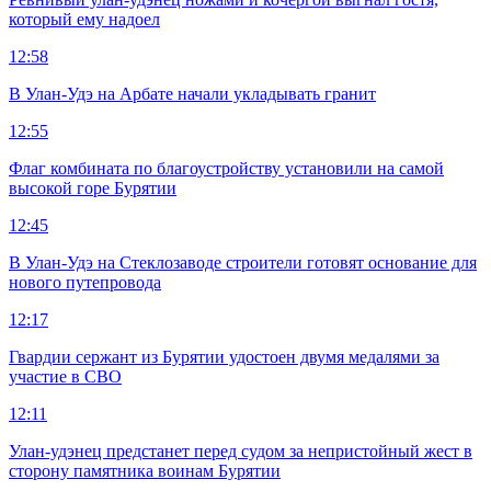
который ему надоел
12:58
В Улан-Удэ на Арбате начали укладывать гранит
12:55
Флаг комбината по благоустройству установили на самой
высокой горе Бурятии
12:45
В Улан-Удэ на Стеклозаводе строители готовят основание для
нового путепровода
12:17
Гвардии сержант из Бурятии удостоен двумя медалями за
участие в СВО
12:11
Улан-удэнец предстанет перед судом за непристойный жест в
сторону памятника воинам Бурятии