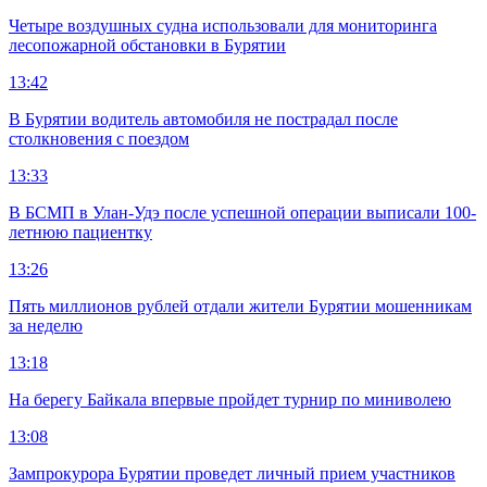
Четыре воздушных судна использовали для мониторинга
лесопожарной обстановки в Бурятии
13:42
В Бурятии водитель автомобиля не пострадал после
столкновения с поездом
13:33
В БСМП в Улан-Удэ после успешной операции выписали 100-
летнюю пациентку
13:26
Пять миллионов рублей отдали жители Бурятии мошенникам
за неделю
13:18
На берегу Байкала впервые пройдет турнир по миниволею
13:08
Зампрокурора Бурятии проведет личный прием участников