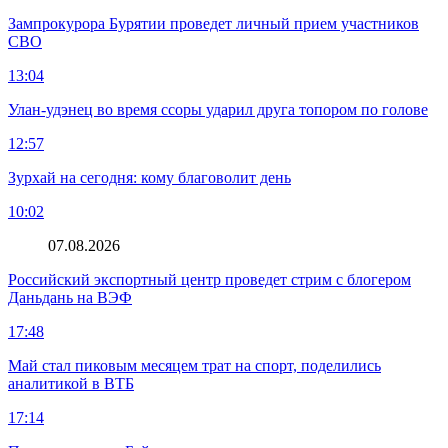
Зампрокурора Бурятии проведет личный прием участников
СВО
13:04
Улан-удэнец во время ссоры ударил друга топором по голове
12:57
Зурхай на сегодня: кому благоволит день
10:02
07.08.2026
Российский экспортный центр проведет стрим с блогером
Даньдань на ВЭФ
17:48
Май стал пиковым месяцем трат на спорт, поделились
аналитикой в ВТБ
17:14