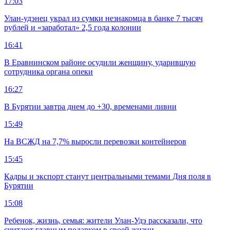
17:03
Улан-удэнец украл из сумки незнакомца в банке 7 тысяч
рублей и «заработал» 2,5 года колонии
16:41
В Еравнинском районе осудили женщину, ударившую
сотрудника органа опеки
16:27
В Бурятии завтра днем до +30, временами ливни
15:49
На ВСЖД на 7,7% выросли перевозки контейнеров
15:45
Кадры и экспорт станут центральными темами Дня поля в
Бурятии
15:08
Ребенок, жизнь, семья: жители Улан-Удэ рассказали, что
считают главным подарком в своей жизни