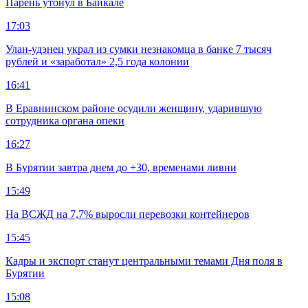
Парень утонул в Байкале
17:03
Улан-удэнец украл из сумки незнакомца в банке 7 тысяч
рублей и «заработал» 2,5 года колонии
16:41
В Еравнинском районе осудили женщину, ударившую
сотрудника органа опеки
16:27
В Бурятии завтра днем до +30, временами ливни
15:49
На ВСЖД на 7,7% выросли перевозки контейнеров
15:45
Кадры и экспорт станут центральными темами Дня поля в
Бурятии
15:08