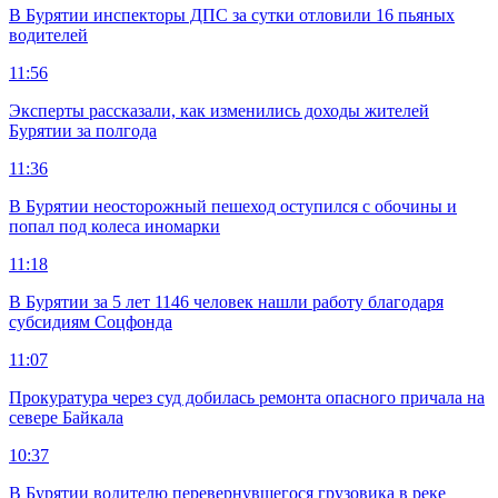
В Бурятии инспекторы ДПС за сутки отловили 16 пьяных
водителей
11:56
Эксперты рассказали, как изменились доходы жителей
Бурятии за полгода
11:36
В Бурятии неосторожный пешеход оступился с обочины и
попал под колеса иномарки
11:18
В Бурятии за 5 лет 1146 человек нашли работу благодаря
субсидиям Соцфонда
11:07
Прокуратура через суд добилась ремонта опасного причала на
севере Байкала
10:37
В Бурятии водителю перевернувшегося грузовика в реке