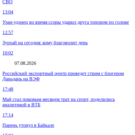
СВО
13:04
Улан-удэнец во время ссоры ударил друга топором по голове
12:57
Зурхай на сегодня: кому благоволит день
10:02
07.08.2026
Российский экспортный центр проведет стрим с блогером
Даньдань на ВЭФ
17:48
Май стал пиковым месяцем трат на спорт, поделились
аналитикой в ВТБ
17:14
Парень утонул в Байкале