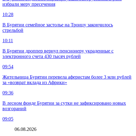
избрали меру пресечения
10:28
В Бурятии семейное застолье на Троицу закончилось
стрельбой
10:11
В Бурятии дроппер вернул пенсионеру украденные с
электронного счета 430 тысяч рублей
09:54
Жительница Бурятии перевела аферистам более 3 млн рублей
за «возврат вклада из Африки»
09:36
В лесном фонде Бурятии за сутки не зафиксировано новых
возгораний
09:05
06.08.2026