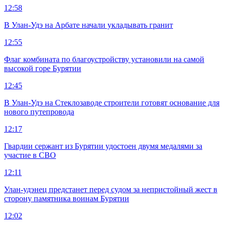
12:58
В Улан-Удэ на Арбате начали укладывать гранит
12:55
Флаг комбината по благоустройству установили на самой
высокой горе Бурятии
12:45
В Улан-Удэ на Стеклозаводе строители готовят основание для
нового путепровода
12:17
Гвардии сержант из Бурятии удостоен двумя медалями за
участие в СВО
12:11
Улан-удэнец предстанет перед судом за непристойный жест в
сторону памятника воинам Бурятии
12:02