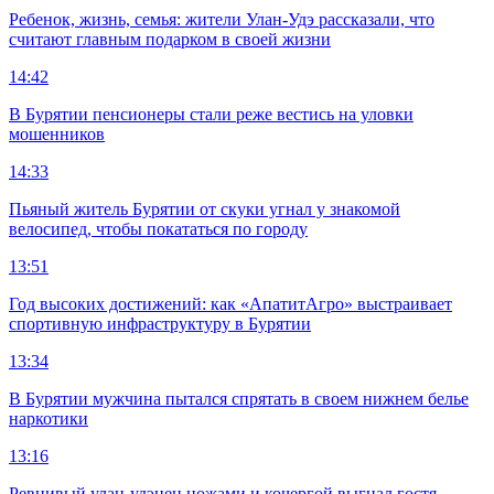
Ребенок, жизнь, семья: жители Улан-Удэ рассказали, что
считают главным подарком в своей жизни
14:42
В Бурятии пенсионеры стали реже вестись на уловки
мошенников
14:33
Пьяный житель Бурятии от скуки угнал у знакомой
велосипед, чтобы покататься по городу
13:51
Год высоких достижений: как «АпатитАгро» выстраивает
спортивную инфраструктуру в Бурятии
13:34
В Бурятии мужчина пытался спрятать в своем нижнем белье
наркотики
13:16
Ревнивый улан-удэнец ножами и кочергой выгнал гостя,