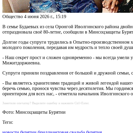
Общество
4 июня 2026 г., 15:19
В семье Будаевых из села Оронгой Иволгинского района двой
отпраздновала своё 80-летие, сообщили в Минсоцзащиты Буря
Долгие годы супруги трудились в Опытно-производственном хоз
молодого поколения, передавая им мудрость и тепло своей душ
- Наш секрет прост и сложен одновременно - мы всегда умели у
Мижитдоржиевна.
Супруги приняли поздравления от большой и дружной семьи, о
- Вы являетесь хранителями традиций и живой легендой нашего
беречь семью, пронося чувства через десятилетия. Мы гордимс
ориентиром для всех нас, - отметила начальник Иволгинского
Заметили опечатку? Выделите ошибку и нажмите Ctrl+Enter.
Фото: Минсоцзащиты Бурятии
Теги:
новости бурятии
бриллиантовая свадьба
бурятия