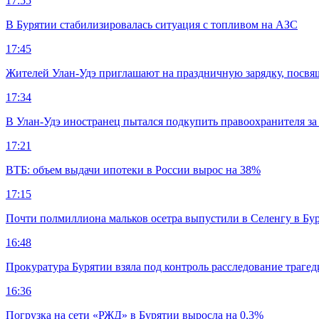
17:55
В Бурятии стабилизировалась ситуация с топливом на АЗС
17:45
Жителей Улан-Удэ приглашают на праздничную зарядку, посв
17:34
В Улан-Удэ иностранец пытался подкупить правоохранителя за
17:21
ВТБ: объем выдачи ипотеки в России вырос на 38%
17:15
Почти полмиллиона мальков осетра выпустили в Селенгу в Бу
16:48
Прокуратура Бурятии взяла под контроль расследование траге
16:36
Погрузка на сети «РЖД» в Бурятии выросла на 0,3%