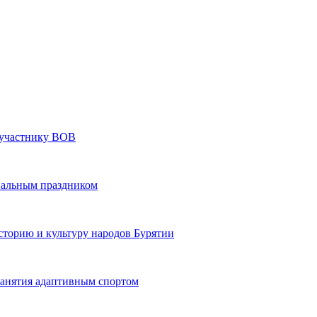
» участнику ВОВ
нальным праздником
сторию и культуру народов Бурятии
 занятия адаптивным спортом