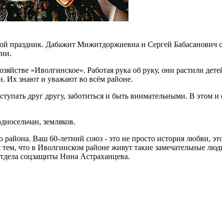
ной праздник. Дабажит Мижитдоржиевна и Сергей Бабасанович о
тии.
яйстве «Иволгинское». Работая рука об руку, они растили дете
и. Их знают и уважают во всём районе.
ступать друг другу, заботиться и быть внимательными. В этом и 
дносельчан, земляков.
 района. Ваш 60-летний союз - это не просто история любви, э
я тем, что в Иволгинском районе живут такие замечательные люд
 отдела соцзащиты Нина Астраханцева.