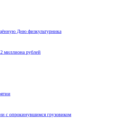
ящённую Дню физкультурника
 2 миллиона рублей
рятии
дии с опрокинувшимся грузовиком