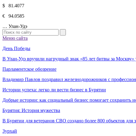
$ 81.4077
€ 94.0585
…
Улан-Удэ
Меню сайта
День Победы
В Улан-Удэ вручили нагрудный знак «85 лет битвы за Москву
Парламентское обозрение
Владимир Павлов поздравил железнодорожников с профессио
Истории успеха: легко ли вести бизнес в Бурятии
Добрые истории: как социальный бизнес помогает сохранить и
Бурятия: История мужества
В Бурятии для ветеранов СВО создано более 800 объектов для
Зурхай