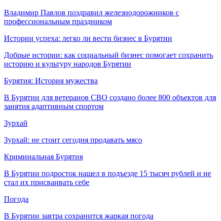
Владимир Павлов поздравил железнодорожников с
профессиональным праздником
Истории успеха: легко ли вести бизнес в Бурятии
Добрые истории: как социальный бизнес помогает сохранить
историю и культуру народов Бурятии
Бурятия: История мужества
В Бурятии для ветеранов СВО создано более 800 объектов для
занятия адаптивным спортом
Зурхай
Зурхай: не стоит сегодня продавать мясо
Криминальная Бурятия
В Бурятии подросток нашел в подъезде 15 тысяч рублей и не
стал их присваивать себе
Погода
В Бурятии завтра сохранится жаркая погода