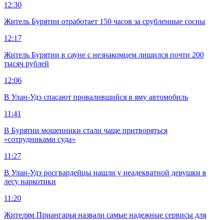
12:30
Житель Бурятии отработает 150 часов за срубленные сосны
12:17
Житель Бурятии в сауне с незнакомцем лишился почти 200
тысяч рублей
12:06
В Улан-Удэ спасают провалившийся в яму автомобиль
11:41
В Бурятии мошенники стали чаще притворяться
«сотрудниками суда»
11:27
В Улан-Удэ росгвардейцы нашли у неадекватной девушки в
лесу наркотики
11:20
Жителям Приангарья назвали самые надежные сервисы для