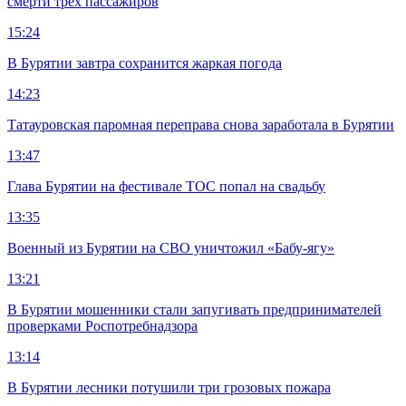
смерти трех пассажиров
15:24
В Бурятии завтра сохранится жаркая погода
14:23
Татауровская паромная переправа снова заработала в Бурятии
13:47
Глава Бурятии на фестивале ТОС попал на свадьбу
13:35
Военный из Бурятии на СВО уничтожил «Бабу-ягу»
13:21
В Бурятии мошенники стали запугивать предпринимателей
проверками Роспотребнадзора
13:14
В Бурятии лесники потушили три грозовых пожара