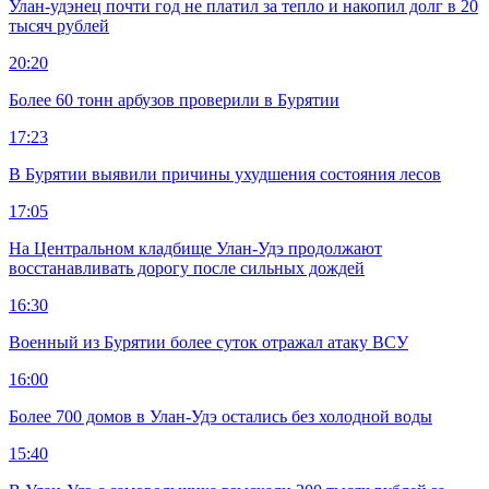
Улан-удэнец почти год не платил за тепло и накопил долг в 20
тысяч рублей
20:20
Более 60 тонн арбузов проверили в Бурятии
17:23
В Бурятии выявили причины ухудшения состояния лесов
17:05
На Центральном кладбище Улан-Удэ продолжают
восстанавливать дорогу после сильных дождей
16:30
Военный из Бурятии более суток отражал атаку ВСУ
16:00
Более 700 домов в Улан-Удэ остались без холодной воды
15:40