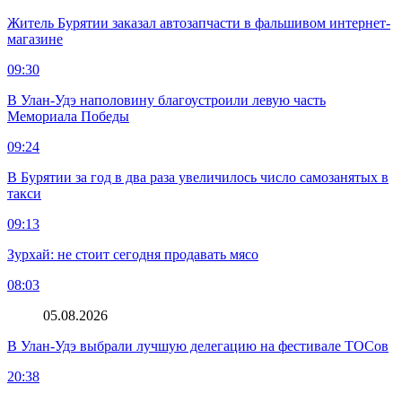
Житель Бурятии заказал автозапчасти в фальшивом интернет-
магазине
09:30
В Улан-Удэ наполовину благоустроили левую часть
Мемориала Победы
09:24
В Бурятии за год в два раза увеличилось число самозанятых в
такси
09:13
Зурхай: не стоит сегодня продавать мясо
08:03
05.08.2026
В Улан-Удэ выбрали лучшую делегацию на фестивале ТОСов
20:38