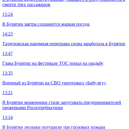
смерти трех пассажиров
15:24
В Бурятии завтра сохранится жаркая погода
14:23
Татауровская паромная переправа снова заработала в Бурятии
13:47
Глава Бурятии на фестивале ТОС попал на свадьбу
13:35
Военный из Бурятии на СВО уничтожил «Бабу-ягу»
13:21
В Бурятии мошенники стали запугивать предпринимателей
проверками Роспотребнадзора
13:14
В Бурятии лесники потушили три грозовых пожара