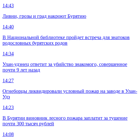
14:43
Ливни, грозы и град накроют Бурятию
14:40
В Национальной библиотеке пройдет встреча для знатоков
родословных бурятских родов
14:34
Улан-удэнец ответит за убийство знакомого, совершенное
почти 9 лет назад
14:27
Огнеборцы ликвидировали условный пожар на заводе в Улан-
Удэ
14:23
В Бурятии виновник лесного пожара заплатит за тушение
почти 300 тысяч рублей
14:08