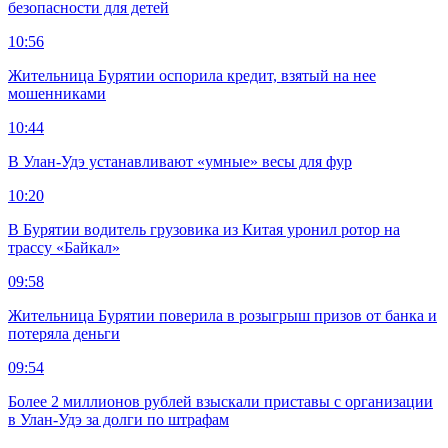
безопасности для детей
10:56
Жительница Бурятии оспорила кредит, взятый на нее
мошенниками
10:44
В Улан-Удэ устанавливают «умные» весы для фур
10:20
В Бурятии водитель грузовика из Китая уронил ротор на
трассу «Байкал»
09:58
Жительница Бурятии поверила в розыгрыш призов от банка и
потеряла деньги
09:54
Более 2 миллионов рублей взыскали приставы с организации
в Улан-Удэ за долги по штрафам