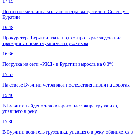
17:15
Почти полмиллиона мальков осетра выпустили в Селенгу в
Бурятии
16:48
Прокуратура Бурятии взяла под контроль расследование
трагедии с опрокинувшимся грузовиком
16:36
Погрузка на сети «РЖД» в Бурятии выросла на 0,3%
15:52
На севере Бурятии устраняют последствия ливня на дорогах
15:40
В Бурятии найдено тело второго пассажира грузовика,
упавшего в реку
15:30
В Бурятии водитель грузовика, упавшего в реку, обвиняется в