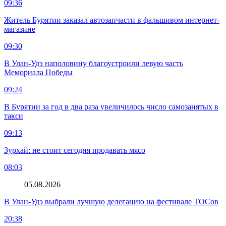
09:36
Житель Бурятии заказал автозапчасти в фальшивом интернет-
магазине
09:30
В Улан-Удэ наполовину благоустроили левую часть
Мемориала Победы
09:24
В Бурятии за год в два раза увеличилось число самозанятых в
такси
09:13
Зурхай: не стоит сегодня продавать мясо
08:03
05.08.2026
В Улан-Удэ выбрали лучшую делегацию на фестивале ТОСов
20:38