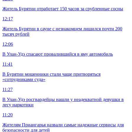
Житель Бурятии отработает 150 часов за срубленные сосны
12:17
Житель Бурятии в сауне с незнакомцем лишился почти 200
тысяч рублей
12:06
В Улан-Удэ спасают провалившийся в яму автомобиль
11:41
В Бурятии мошенники стали чаще притворяться
«сотрудниками суда»
11:27
В Улан-Удэ росгвардейцы нашли у неадекватной девушки в
лесу наркотики
11:20
Жителям Приангарья назвали самые надежные сервисы для
безопасности для детей