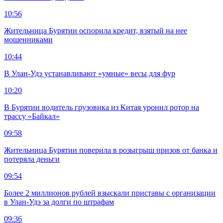
10:56
Жительница Бурятии оспорила кредит, взятый на нее
мошенниками
10:44
В Улан-Удэ устанавливают «умные» весы для фур
10:20
В Бурятии водитель грузовика из Китая уронил ротор на
трассу «Байкал»
09:58
Жительница Бурятии поверила в розыгрыш призов от банка и
потеряла деньги
09:54
Более 2 миллионов рублей взыскали приставы с организации
в Улан-Удэ за долги по штрафам
09:36