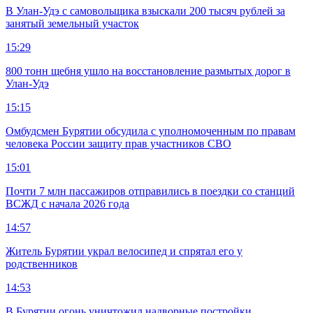
В Улан-Удэ с самовольщика взыскали 200 тысяч рублей за
занятый земельный участок
15:29
800 тонн щебня ушло на восстановление размытых дорог в
Улан-Удэ
15:15
Омбудсмен Бурятии обсудила с уполномоченным по правам
человека России защиту прав участников СВО
15:01
Почти 7 млн пассажиров отправились в поездки со станций
ВСЖД с начала 2026 года
14:57
Житель Бурятии украл велосипед и спрятал его у
родственников
14:53
В Бурятии огонь уничтожил надворные постройки