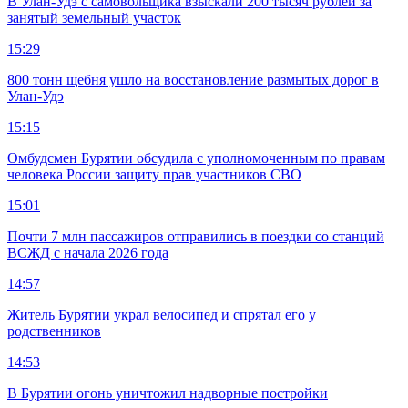
В Улан-Удэ с самовольщика взыскали 200 тысяч рублей за
занятый земельный участок
15:29
800 тонн щебня ушло на восстановление размытых дорог в
Улан-Удэ
15:15
Омбудсмен Бурятии обсудила с уполномоченным по правам
человека России защиту прав участников СВО
15:01
Почти 7 млн пассажиров отправились в поездки со станций
ВСЖД с начала 2026 года
14:57
Житель Бурятии украл велосипед и спрятал его у
родственников
14:53
В Бурятии огонь уничтожил надворные постройки