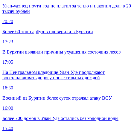
Улан-удэнец почти год не платил за тепло и накопил долг в 20
тысяч рублей
20:20
Более 60 тонн арбузов проверили в Бурятии
17:23
В Бурятии выявили причины ухудшения состояния лесов
17:05
На Центральном кладбище Улан-Удэ продолжают
восстанавливать дорогу после сильных дождей
16:30
Военный из Бурятии более суток отражал атаку ВСУ
16:00
Более 700 домов в Улан-Удэ остались без холодной воды
15:40