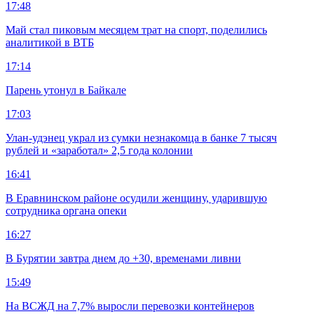
17:48
Май стал пиковым месяцем трат на спорт, поделились
аналитикой в ВТБ
17:14
Парень утонул в Байкале
17:03
Улан-удэнец украл из сумки незнакомца в банке 7 тысяч
рублей и «заработал» 2,5 года колонии
16:41
В Еравнинском районе осудили женщину, ударившую
сотрудника органа опеки
16:27
В Бурятии завтра днем до +30, временами ливни
15:49
На ВСЖД на 7,7% выросли перевозки контейнеров