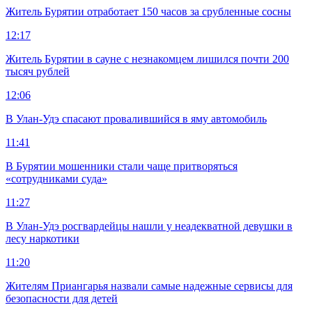
Житель Бурятии отработает 150 часов за срубленные сосны
12:17
Житель Бурятии в сауне с незнакомцем лишился почти 200
тысяч рублей
12:06
В Улан-Удэ спасают провалившийся в яму автомобиль
11:41
В Бурятии мошенники стали чаще притворяться
«сотрудниками суда»
11:27
В Улан-Удэ росгвардейцы нашли у неадекватной девушки в
лесу наркотики
11:20
Жителям Приангарья назвали самые надежные сервисы для
безопасности для детей