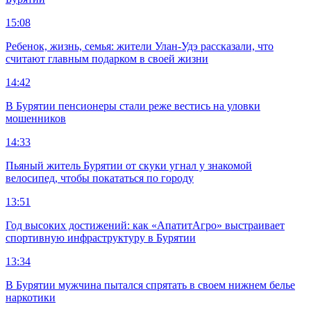
15:08
Ребенок, жизнь, семья: жители Улан-Удэ рассказали, что
считают главным подарком в своей жизни
14:42
В Бурятии пенсионеры стали реже вестись на уловки
мошенников
14:33
Пьяный житель Бурятии от скуки угнал у знакомой
велосипед, чтобы покататься по городу
13:51
Год высоких достижений: как «АпатитАгро» выстраивает
спортивную инфраструктуру в Бурятии
13:34
В Бурятии мужчина пытался спрятать в своем нижнем белье
наркотики