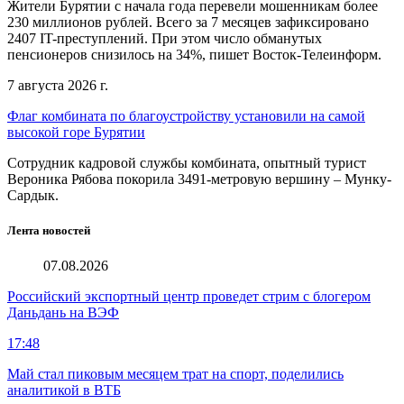
Жители Бурятии с начала года перевели мошенникам более
230 миллионов рублей. Всего за 7 месяцев зафиксировано
2407 IT-преступлений. При этом число обманутых
пенсионеров снизилось на 34%, пишет Восток-Телеинформ.
7 августа 2026 г.
Флаг комбината по благоустройству установили на самой
высокой горе Бурятии
Сотрудник кадровой службы комбината, опытный турист
Вероника Рябова покорила 3491-метровую вершину – Мунку-
Сардык.
Лента новостей
07.08.2026
Российский экспортный центр проведет стрим с блогером
Даньдань на ВЭФ
17:48
Май стал пиковым месяцем трат на спорт, поделились
аналитикой в ВТБ