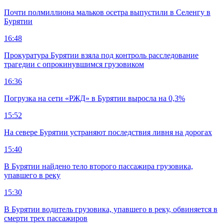
Почти полмиллиона мальков осетра выпустили в Селенгу в
Бурятии
16:48
Прокуратура Бурятии взяла под контроль расследование
трагедии с опрокинувшимся грузовиком
16:36
Погрузка на сети «РЖД» в Бурятии выросла на 0,3%
15:52
На севере Бурятии устраняют последствия ливня на дорогах
15:40
В Бурятии найдено тело второго пассажира грузовика,
упавшего в реку
15:30
В Бурятии водитель грузовика, упавшего в реку, обвиняется в
смерти трех пассажиров