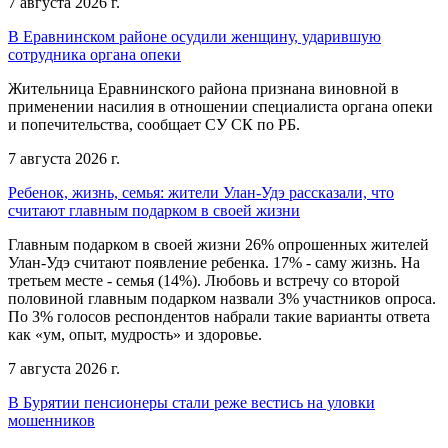
7 августа 2026 г.
В Еравнинском районе осудили женщину, ударившую
сотрудника органа опеки
Жительница Еравнинского района признана виновной в
применении насилия в отношении специалиста органа опеки
и попечительства, сообщает СУ СК по РБ.
7 августа 2026 г.
Ребенок, жизнь, семья: жители Улан-Удэ рассказали, что
считают главным подарком в своей жизни
Главным подарком в своей жизни 26% опрошенных жителей
Улан-Удэ считают появление ребенка. 17% - саму жизнь. На
третьем месте - семья (14%). Любовь и встречу со второй
половиной главным подарком назвали 3% участников опроса.
По 3% голосов респондентов набрали такие варианты ответа
как «ум, опыт, мудрость» и здоровье.
7 августа 2026 г.
В Бурятии пенсионеры стали реже вестись на уловки
мошенников