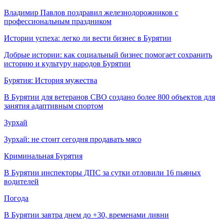
Владимир Павлов поздравил железнодорожников с
профессиональным праздником
Истории успеха: легко ли вести бизнес в Бурятии
Добрые истории: как социальный бизнес помогает сохранить
историю и культуру народов Бурятии
Бурятия: История мужества
В Бурятии для ветеранов СВО создано более 800 объектов для
занятия адаптивным спортом
Зурхай
Зурхай: не стоит сегодня продавать мясо
Криминальная Бурятия
В Бурятии инспекторы ДПС за сутки отловили 16 пьяных
водителей
Погода
В Бурятии завтра днем до +30, временами ливни