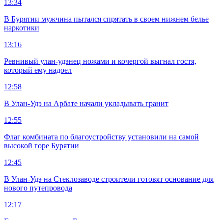
13:34
В Бурятии мужчина пытался спрятать в своем нижнем белье
наркотики
13:16
Ревнивый улан-удэнец ножами и кочергой выгнал гостя,
который ему надоел
12:58
В Улан-Удэ на Арбате начали укладывать гранит
12:55
Флаг комбината по благоустройству установили на самой
высокой горе Бурятии
12:45
В Улан-Удэ на Стеклозаводе строители готовят основание для
нового путепровода
12:17