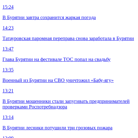
15:24
В Бурятии завтра сохранится жаркая погода
14:23
Татауровская паромная переправа снова заработала в Бурятии
13:47
Глава Бурятии на фестивале ТОС попал на свадьбу
13:35
Военный из Бурятии на СВО уничтожил «Бабу-ягу»
13:21
В Бурятии мошенники стали запугивать предпринимателей
проверками Роспотребнадзора
13:14
В Бурятии лесники потушили три грозовых пожара