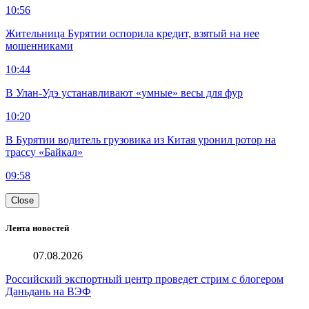
10:56
Жительница Бурятии оспорила кредит, взятый на нее
мошенниками
10:44
В Улан-Удэ устанавливают «умные» весы для фур
10:20
В Бурятии водитель грузовика из Китая уронил ротор на
трассу «Байкал»
09:58
Close
Лента новостей
07.08.2026
Российский экспортный центр проведет стрим с блогером
Даньдань на ВЭФ