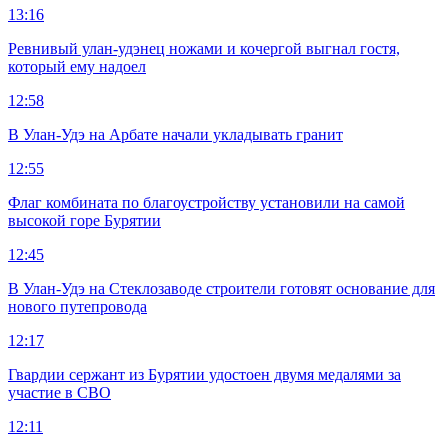
13:16
Ревнивый улан-удэнец ножами и кочергой выгнал гостя,
который ему надоел
12:58
В Улан-Удэ на Арбате начали укладывать гранит
12:55
Флаг комбината по благоустройству установили на самой
высокой горе Бурятии
12:45
В Улан-Удэ на Стеклозаводе строители готовят основание для
нового путепровода
12:17
Гвардии сержант из Бурятии удостоен двумя медалями за
участие в СВО
12:11