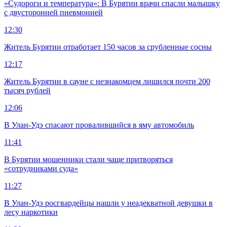
«Судороги и температура»: В Бурятии врачи спасли малышку
с двусторонней пневмонией
12:30
Житель Бурятии отработает 150 часов за срубленные сосны
12:17
Житель Бурятии в сауне с незнакомцем лишился почти 200
тысяч рублей
12:06
В Улан-Удэ спасают провалившийся в яму автомобиль
11:41
В Бурятии мошенники стали чаще притворяться
«сотрудниками суда»
11:27
В Улан-Удэ росгвардейцы нашли у неадекватной девушки в
лесу наркотики