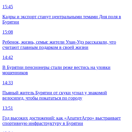
15:45
Кадры и экспорт станут центральными темами Дня поля в
Бурятии
15:08
Ребенок, жизнь, семья: жители Улан-Удэ рассказали, что
считают главным подарком в своей жизни
14:42
В Бурятии пенсионеры стали реже вестись на уловки
мошенников
14:33
Пьяный житель Бурятии от скуки угнал у знакомой
велосипед, чтобы покататься по городу
13:51
Год высоких достижений: как «АпатитАгро» выстраивает
спортивную инфраструктуру в Бурятии