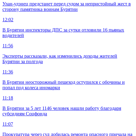
Улан-удэнец предстанет перед судом за непристойный жест в
сторону памятника воинам Бурятии
12:02
В Бурятии инспекторы ДПС за сутки отловили 16 пьяных
водителей
11:56
Эксперты рассказали, как изменились доходы жителей
Бурятии за полгода
11:36
В Бурятии неосторожный пешеход оступился с обочины и
попал под колеса иномарки
11:18
В Бурятии за 5 лет 1146 человек нашли работу благодаря
субсидиям Соцфонда
11:07
Прокуратура через суд добилась ремонта опасного причала на