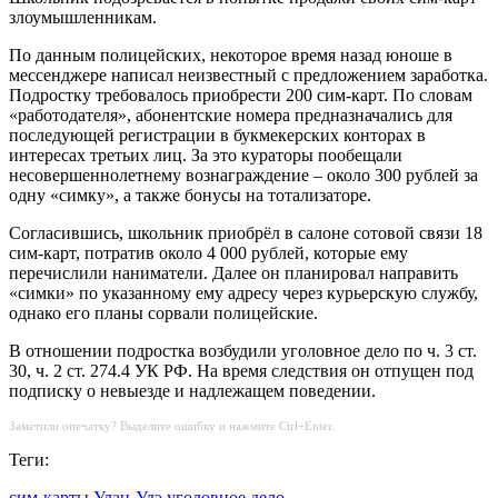
злоумышленникам.
По данным полицейских, некоторое время назад юноше в
мессенджере написал неизвестный с предложением заработка.
Подростку требовалось приобрести 200 сим-карт. По словам
«работодателя», абонентские номера предназначались для
последующей регистрации в букмекерских конторах в
интересах третьих лиц. За это кураторы пообещали
несовершеннолетнему вознаграждение – около 300 рублей за
одну «симку», а также бонусы на тотализаторе.
Согласившись, школьник приобрёл в салоне сотовой связи 18
сим-карт, потратив около 4 000 рублей, которые ему
перечислили наниматели. Далее он планировал направить
«симки» по указанному ему адресу через курьерскую службу,
однако его планы сорвали полицейские.
В отношении подростка возбудили уголовное дело по ч. 3 ст.
30, ч. 2 ст. 274.4 УК РФ. На время следствия он отпущен под
подписку о невыезде и надлежащем поведении.
Заметили опечатку? Выделите ошибку и нажмите Ctrl+Enter.
Теги:
сим-карты
Улан-Удэ
уголовное дело