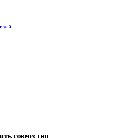
телей
пить совместно