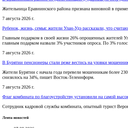
Жительница Еравнинского района признана виновной в примен
7 августа 2026 г.
Ребенок, жизнь, семья: жители Улан-Удэ рассказали, что счита
Главным подарком в своей жизни 26% опрошенных жителей Улан
главным подарком назвали 3% участников опроса. По 3% голосо
7 августа 2026 г.
В Бурятии пенсионеры стали реже вестись на уловки мошенни
Жители Бурятии с начала года перевели мошенникам более 230
снизилось на 34%, пишет Восток-Телеинформ.
7 августа 2026 г.
Флаг комбината по благоустройству установили на самой высо
Сотрудник кадровой службы комбината, опытный турист Веро
Лента новостей