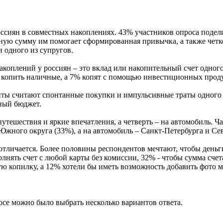
оссиян в совместных накоплениях. 43% участников опроса подели
нную сумму им помогает сформированная привычка, а также чет
 одного из супругов.
плений у россиян – это вклад или накопительный счет одного 
ют копить наличные, а 7% копят с помощью инвестиционных прод
ы считают спонтанные покупки и импульсивные траты одного и
ный бюджет.
утешествия и яркие впечатления, а четверть – на автомобиль. Ч
жного округа (33%), а на автомобиль – Санкт-Петербурга и Сев
тличается. Более половины респондентов мечтают, чтобы деньги
лнять счет с любой карты без комиссии, 32% - чтобы сумма счет
ю копилку, а 12% хотели бы иметь возможность добавить фото м
осе можно было выбрать несколько вариантов ответа.