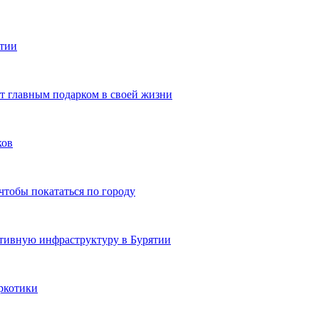
ятии
ют главным подарком в своей жизни
ков
чтобы покататься по городу
ртивную инфраструктуру в Бурятии
ркотики