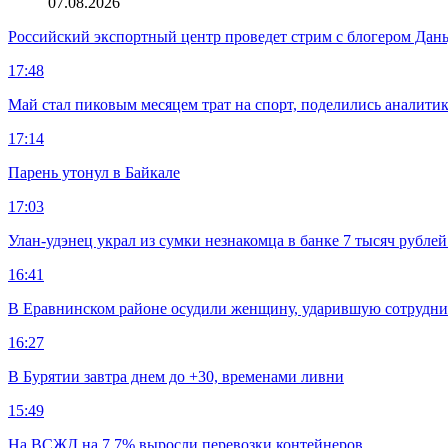
07.08.2026
Российский экспортный центр проведет стрим с блогером Дан
17:48
Май стал пиковым месяцем трат на спорт, поделились аналити
17:14
Парень утонул в Байкале
17:03
Улан-удэнец украл из сумки незнакомца в банке 7 тысяч рублей
16:41
В Еравнинском районе осудили женщину, ударившую сотрудни
16:27
В Бурятии завтра днем до +30, временами ливни
15:49
На ВСЖД на 7,7% выросли перевозки контейнеров