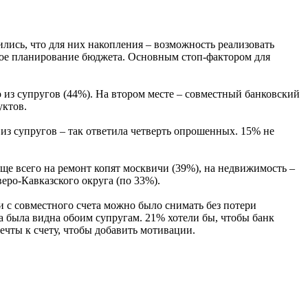
лись, что для них накопления – возможность реализовать
кое планирование бюджета. Основным стоп-фактором для
из супругов (44%). На втором месте – совместный банковский
уктов.
з супругов – так ответила четверть опрошенных. 15% не
аще всего на ремонт копят москвичи (39%), на недвижимость –
еро-Кавказского округа (по 33%).
 с совместного счета можно было снимать без потери
а была видна обоим супругам. 21% хотели бы, чтобы банк
ечты к счету, чтобы добавить мотивации.