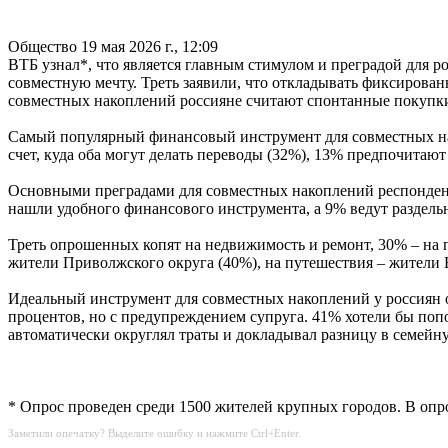
Общество
19 мая 2026 г., 12:09
ВТБ узнал*, что является главным стимулом и преградой для р
совместную мечту. Треть заявили, что откладывать фиксирова
совместных накоплений россияне считают спонтанные покупки
Самый популярный финансовый инструмент для совместных нако
счет, куда оба могут делать переводы (32%), 13% предпочита
Основными преградами для совместных накоплений респондент
нашли удобного финансового инструмента, а 9% ведут раздель
Треть опрошенных копят на недвижимость и ремонт, 30% – на п
жители Приволжского округа (40%), на путешествия – жители Ю
Идеальный инструмент для совместных накоплений у россиян о
процентов, но с предупреждением супруга. 41% хотели бы попо
автоматически округлял траты и докладывал разницу в семейну
* Опрос проведен среди 1500 жителей крупных городов. В опр
Заметили опечатку? Выделите ошибку и нажмите Ctrl+Enter.