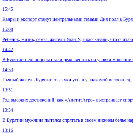
15:45
Кадры и экспорт станут центральными темами Дня поля в Бур
15:08
Ребенок, жизнь, семья: жители Улан-Удэ рассказали, что счита
14:42
В Бурятии пенсионеры стали реже вестись на уловки мошенни
14:33
Пьяный житель Бурятии от скуки угнал у знакомой велосипед, 
13:51
Год высоких достижений: как «АпатитАгро» выстраивает спо
13:34
В Бурятии мужчина пытался спрятать в своем нижнем белье на
13:16