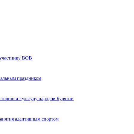
» участнику ВОВ
нальным праздником
сторию и культуру народов Бурятии
 занятия адаптивным спортом