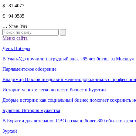
$ 81.4077
€ 94.0585
…
Улан-Удэ
Меню сайта
День Победы
В Улан-Удэ вручили нагрудный знак «85 лет битвы за Москву
Парламентское обозрение
Владимир Павлов поздравил железнодорожников с профессио
Истории успеха: легко ли вести бизнес в Бурятии
Добрые истории: как социальный бизнес помогает сохранить и
Бурятия: История мужества
В Бурятии для ветеранов СВО создано более 800 объектов для
Зурхай