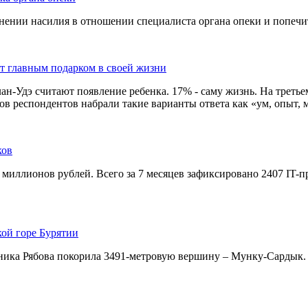
ении насилия в отношении специалиста органа опеки и попечит
ют главным подарком в своей жизни
-Удэ считают появление ребенка. 17% - саму жизнь. На третьем 
в респондентов набрали такие варианты ответа как «ум, опыт, м
ков
 миллионов рублей. Всего за 7 месяцев зафиксировано 2407 IT-
кой горе Бурятии
ника Рябова покорила 3491-метровую вершину – Мунку-Сардык.