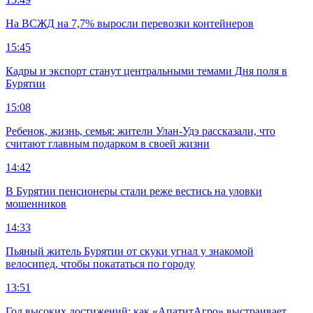
На ВСЖД на 7,7% выросли перевозки контейнеров
15:45
Кадры и экспорт станут центральными темами Дня поля в
Бурятии
15:08
Ребенок, жизнь, семья: жители Улан-Удэ рассказали, что
считают главным подарком в своей жизни
14:42
В Бурятии пенсионеры стали реже вестись на уловки
мошенников
14:33
Пьяный житель Бурятии от скуки угнал у знакомой
велосипед, чтобы покататься по городу
13:51
Год высоких достижений: как «АпатитАгро» выстраивает