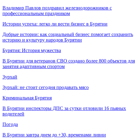
Владимир Павлов поздравил железнодорожников с
профессиональным праздником
Истории успеха: легко ли вести бизнес в Бурятии
Добрые истории: как социальный бизнес помогает сохранить
историю и культуру народов Бурятии
Бурятия: История мужества
В Бурятии для ветеранов СВО создано более 800 объектов для
занятия адаптивным спортом
Зурхай
Зурхай: не стоит сегодня продавать мясо
Криминальная Бурятия
В Бурятии инспекторы ДПС за сутки отловили 16 пьяных
водителей
Погода
В Бурятии завтра днем до +30, временами ливни