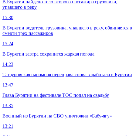
В Бурятии найдено тело второго пассажира грузовика,
упавшего в реку
15:30
В Бурятии водитель грузовика, упавшего в реку, обвиняется в
смерти трех пассажиров
15:24
В Бурятии завтра сохранится жаркая погода
14:23
Татауровская паромная переправа снова заработала в Бурятии
13:47
Глава Бурятии на фестивале ТОС попал на свадьбу
13:35
Военный из Бурятии на СВО уничтожил «Бабу-ягу»
13:21