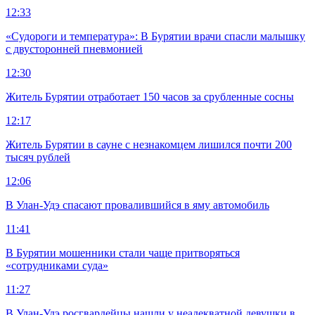
12:33
«Судороги и температура»: В Бурятии врачи спасли малышку
с двусторонней пневмонией
12:30
Житель Бурятии отработает 150 часов за срубленные сосны
12:17
Житель Бурятии в сауне с незнакомцем лишился почти 200
тысяч рублей
12:06
В Улан-Удэ спасают провалившийся в яму автомобиль
11:41
В Бурятии мошенники стали чаще притворяться
«сотрудниками суда»
11:27
В Улан-Удэ росгвардейцы нашли у неадекватной девушки в