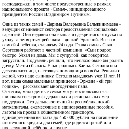
господдержки, в том числе предусмотренные в рамках
национального проекта «Семья», инициированного
президентом России Владимиром Путиным.
Одна из таких семей - Дарима Валерьевна Бальжинимаева -
ведущий специалист сектора предоставления социальных
гарантий. Она недавно она вышла из декретного отпуска по
уходу за четвертым ребенком – дочкой Эрженой. Всего в
семьей 4 ребенка, старшему 24 года. Глава семьи - Саян
Сергеевич работает в частной компании. «Сын подрос
быстро. Уехал из дома. Мы с супругой, как говорится,
загрустили. Подумали, решили, что неплохо было бы родить
дочку. Мечта сбылась. У нас родилась Баина. Сегодня она –
десятиклассница, настоящая помощница во всём. Решили с
женой, что надо сынишку. Сегодня младшему уже 11 лет. И
вот, наша самая маленькая принцесса - Эржена - ей три
годика», - рассказывает многодетный папа.
Отметим, многодетные семьи могут воспользоваться
широким спектром федеральных и региональных мер
поддержки. Это дальневосточный и республиканский
маткапиталы, ежемесячные и единовременные пособия,
льготы на проезд в общественном транспорте,
единовременная выплата до 450 000 рублей на погашение
ипотечного кредита для семей, где родился третий или
последующий ребёнок, и другие.