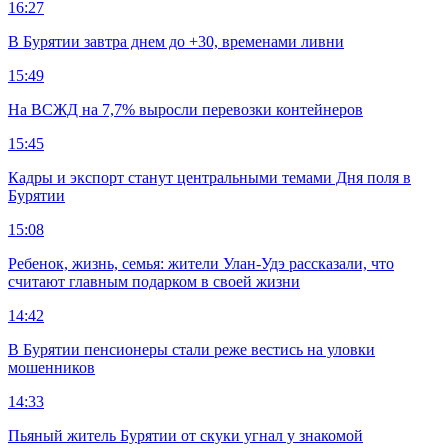
16:27
В Бурятии завтра днем до +30, временами ливни
15:49
На ВСЖД на 7,7% выросли перевозки контейнеров
15:45
Кадры и экспорт станут центральными темами Дня поля в
Бурятии
15:08
Ребенок, жизнь, семья: жители Улан-Удэ рассказали, что
считают главным подарком в своей жизни
14:42
В Бурятии пенсионеры стали реже вестись на уловки
мошенников
14:33
Пьяный житель Бурятии от скуки угнал у знакомой