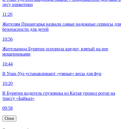
лесу наркотики
11:20
Жителям Приангарья назвали самые надежные сервисы для
безопасности для детей
10:56
Жительница Бурятии оспорила кредит, взятый на нее
мошенниками
10:44
В Улан-Удэ устанавливают «умные» весы для фур
10:20
В Бурятии водитель грузовика из Китая уронил ротор на
трассу «Байкал»
09:58
Close