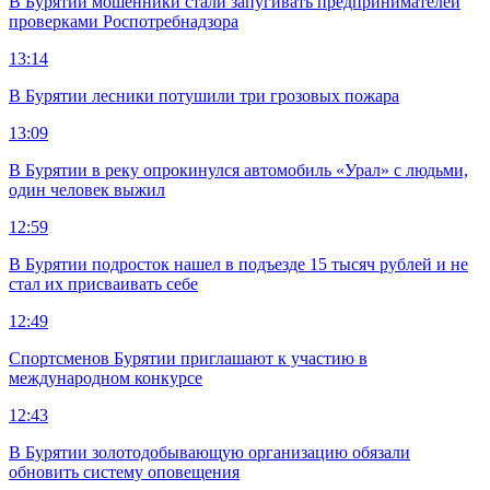
В Бурятии мошенники стали запугивать предпринимателей
проверками Роспотребнадзора
13:14
В Бурятии лесники потушили три грозовых пожара
13:09
В Бурятии в реку опрокинулся автомобиль «Урал» с людьми,
один человек выжил
12:59
В Бурятии подросток нашел в подъезде 15 тысяч рублей и не
стал их присваивать себе
12:49
Спортсменов Бурятии приглашают к участию в
международном конкурсе
12:43
В Бурятии золотодобывающую организацию обязали
обновить систему оповещения