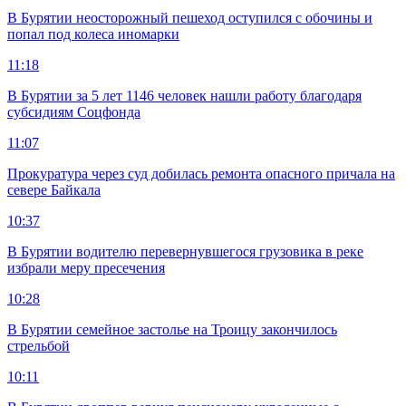
В Бурятии неосторожный пешеход оступился с обочины и
попал под колеса иномарки
11:18
В Бурятии за 5 лет 1146 человек нашли работу благодаря
субсидиям Соцфонда
11:07
Прокуратура через суд добилась ремонта опасного причала на
севере Байкала
10:37
В Бурятии водителю перевернувшегося грузовика в реке
избрали меру пресечения
10:28
В Бурятии семейное застолье на Троицу закончилось
стрельбой
10:11