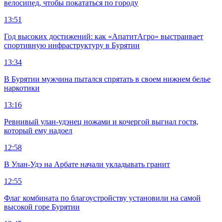
велосипед, чтобы покататься по городу
13:51
Год высоких достижений: как «АпатитАгро» выстраивает
спортивную инфраструктуру в Бурятии
13:34
В Бурятии мужчина пытался спрятать в своем нижнем белье
наркотики
13:16
Ревнивый улан-удэнец ножами и кочергой выгнал гостя,
который ему надоел
12:58
В Улан-Удэ на Арбате начали укладывать гранит
12:55
Флаг комбината по благоустройству установили на самой
высокой горе Бурятии