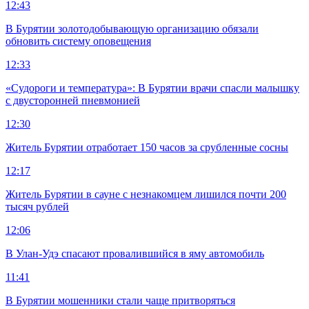
12:43
В Бурятии золотодобывающую организацию обязали
обновить систему оповещения
12:33
«Судороги и температура»: В Бурятии врачи спасли малышку
с двусторонней пневмонией
12:30
Житель Бурятии отработает 150 часов за срубленные сосны
12:17
Житель Бурятии в сауне с незнакомцем лишился почти 200
тысяч рублей
12:06
В Улан-Удэ спасают провалившийся в яму автомобиль
11:41
В Бурятии мошенники стали чаще притворяться