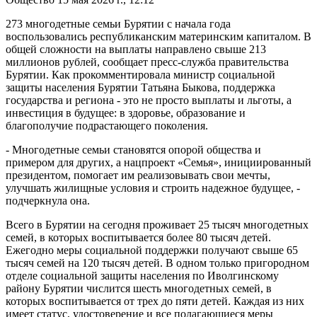
273 многодетные семьи Бурятии с начала года
воспользовались республиканским материнским капиталом. В
общей сложности на выплаты направлено свыше 213
миллионов рублей, сообщает пресс-служба правительства
Бурятии. Как прокомментировала министр социальной
защиты населения Бурятии Татьяна Быкова, поддержка
государства и региона - это не просто выплаты и льготы, а
инвестиция в будущее: в здоровье, образование и
благополучие подрастающего поколения.
- Многодетные семьи становятся опорой общества и
примером для других, а нацпроект «Семья», инициированный
президентом, помогает им реализовывать свои мечты,
улучшать жилищные условия и строить надежное будущее, -
подчеркнула она.
Всего в Бурятии на сегодня проживает 25 тысяч многодетных
семей, в которых воспитывается более 80 тысяч детей.
Ежегодно меры социальной поддержки получают свыше 65
тысяч семей на 120 тысяч детей. В одном только пригородном
отделе социальной защиты населения по Иволгинскому
району Бурятии числится шесть многодетных семей, в
которых воспитывается от трех до пяти детей. Каждая из них
имеет статус, удостоверение и все полагающиеся меры