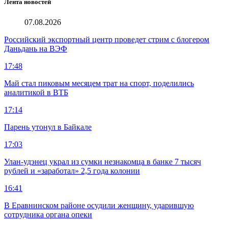
Лента новостей
07.08.2026
Российский экспортный центр проведет стрим с блогером
Даньдань на ВЭФ
17:48
Май стал пиковым месяцем трат на спорт, поделились
аналитикой в ВТБ
17:14
Парень утонул в Байкале
17:03
Улан-удэнец украл из сумки незнакомца в банке 7 тысяч
рублей и «заработал» 2,5 года колонии
16:41
В Еравнинском районе осудили женщину, ударившую
сотрудника органа опеки