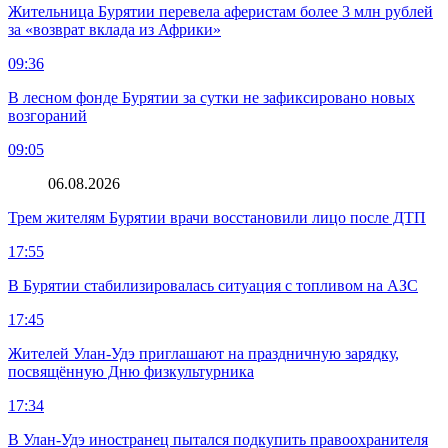
Жительница Бурятии перевела аферистам более 3 млн рублей
за «возврат вклада из Африки»
09:36
В лесном фонде Бурятии за сутки не зафиксировано новых
возгораний
09:05
06.08.2026
Трем жителям Бурятии врачи восстановили лицо после ДТП
17:55
В Бурятии стабилизировалась ситуация с топливом на АЗС
17:45
Жителей Улан-Удэ приглашают на праздничную зарядку,
посвящённую Дню физкультурника
17:34
В Улан-Удэ иностранец пытался подкупить правоохранителя