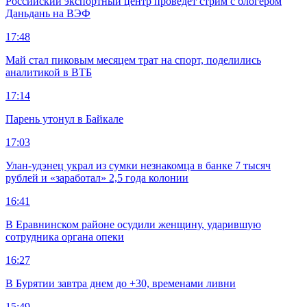
Российский экспортный центр проведет стрим с блогером
Даньдань на ВЭФ
17:48
Май стал пиковым месяцем трат на спорт, поделились
аналитикой в ВТБ
17:14
Парень утонул в Байкале
17:03
Улан-удэнец украл из сумки незнакомца в банке 7 тысяч
рублей и «заработал» 2,5 года колонии
16:41
В Еравнинском районе осудили женщину, ударившую
сотрудника органа опеки
16:27
В Бурятии завтра днем до +30, временами ливни
15:49