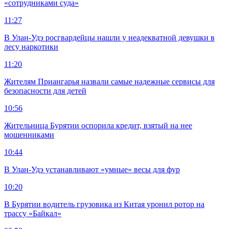
«сотрудниками суда»
11:27
В Улан-Удэ росгвардейцы нашли у неадекватной девушки в
лесу наркотики
11:20
Жителям Приангарья назвали самые надежные сервисы для
безопасности для детей
10:56
Жительница Бурятии оспорила кредит, взятый на нее
мошенниками
10:44
В Улан-Удэ устанавливают «умные» весы для фур
10:20
В Бурятии водитель грузовика из Китая уронил ротор на
трассу «Байкал»