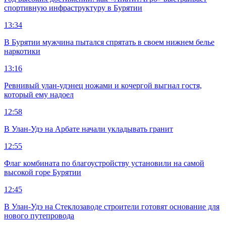
спортивную инфраструктуру в Бурятии
13:34
В Бурятии мужчина пытался спрятать в своем нижнем белье
наркотики
13:16
Ревнивый улан-удэнец ножами и кочергой выгнал гостя,
который ему надоел
12:58
В Улан-Удэ на Арбате начали укладывать гранит
12:55
Флаг комбината по благоустройству установили на самой
высокой горе Бурятии
12:45
В Улан-Удэ на Стеклозаводе строители готовят основание для
нового путепровода