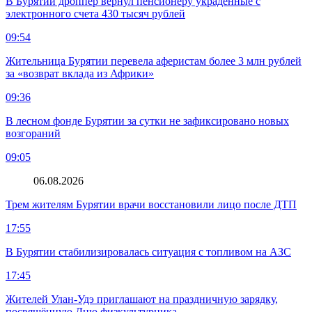
В Бурятии дроппер вернул пенсионеру украденные с
электронного счета 430 тысяч рублей
09:54
Жительница Бурятии перевела аферистам более 3 млн рублей
за «возврат вклада из Африки»
09:36
В лесном фонде Бурятии за сутки не зафиксировано новых
возгораний
09:05
06.08.2026
Трем жителям Бурятии врачи восстановили лицо после ДТП
17:55
В Бурятии стабилизировалась ситуация с топливом на АЗС
17:45
Жителей Улан-Удэ приглашают на праздничную зарядку,
посвящённую Дню физкультурника