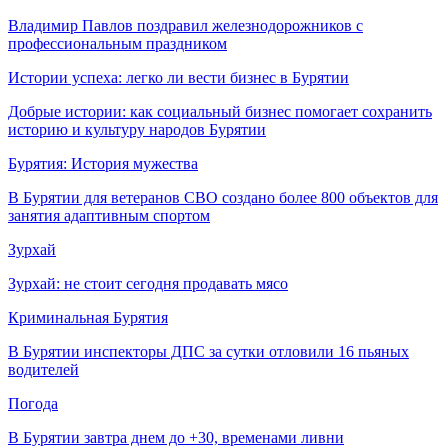
Владимир Павлов поздравил железнодорожников с
профессиональным праздником
Истории успеха: легко ли вести бизнес в Бурятии
Добрые истории: как социальный бизнес помогает сохранить
историю и культуру народов Бурятии
Бурятия: История мужества
В Бурятии для ветеранов СВО создано более 800 объектов для
занятия адаптивным спортом
Зурхай
Зурхай: не стоит сегодня продавать мясо
Криминальная Бурятия
В Бурятии инспекторы ДПС за сутки отловили 16 пьяных
водителей
Погода
В Бурятии завтра днем до +30, временами ливни