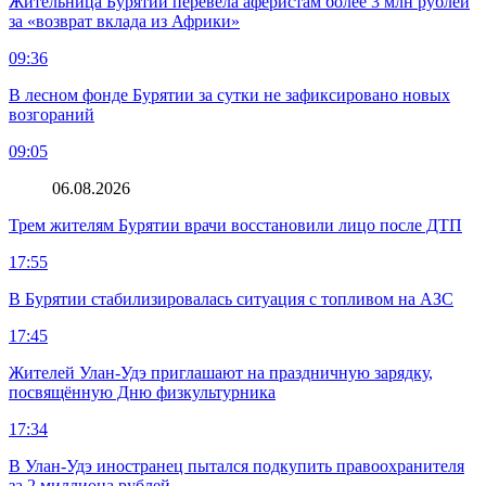
Жительница Бурятии перевела аферистам более 3 млн рублей
за «возврат вклада из Африки»
09:36
В лесном фонде Бурятии за сутки не зафиксировано новых
возгораний
09:05
06.08.2026
Трем жителям Бурятии врачи восстановили лицо после ДТП
17:55
В Бурятии стабилизировалась ситуация с топливом на АЗС
17:45
Жителей Улан-Удэ приглашают на праздничную зарядку,
посвящённую Дню физкультурника
17:34
В Улан-Удэ иностранец пытался подкупить правоохранителя
за 2 миллиона рублей