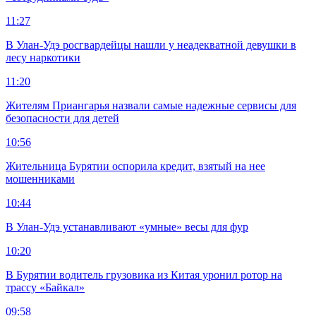
11:27
В Улан-Удэ росгвардейцы нашли у неадекватной девушки в
лесу наркотики
11:20
Жителям Приангарья назвали самые надежные сервисы для
безопасности для детей
10:56
Жительница Бурятии оспорила кредит, взятый на нее
мошенниками
10:44
В Улан-Удэ устанавливают «умные» весы для фур
10:20
В Бурятии водитель грузовика из Китая уронил ротор на
трассу «Байкал»
09:58