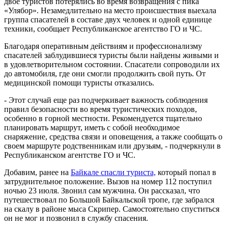
двое туристов потерялись во время возвращения с пика
«Улябор». Незамедлительно на место происшествия выехала
группа спасателей в составе двух человек и одной единице
техники, сообщает Республиканское агентство ГО и ЧС.
Благодаря оперативным действиям и профессионализму
спасателей заблудившиеся туристы были найдены живыми и
в удовлетворительном состоянии. Спасатели сопроводили их
до автомобиля, где они смогли продолжить свой путь. От
медицинской помощи туристы отказались.
- Этот случай еще раз подчеркивает важность соблюдения
правил безопасности во время туристических походов,
особенно в горной местности. Рекомендуется тщательно
планировать маршрут, иметь с собой необходимое
снаряжение, средства связи и оповещения, а также сообщать о
своем маршруте родственникам или друзьям, - подчеркнули в
Республиканском агентстве ГО и ЧС.
Добавим, ранее на
Байкале спасли туриста,
который попал в
затруднительное положение. Вызов на номер 112 поступил
ночью 23 июля. Звонил сам мужчина. Он рассказал, что
путешествовал по Большой Байкальской тропе, где забрался
на скалу в районе мыса Скрипер. Самостоятельно спуститься
он не мог и позвонил в службу спасения.