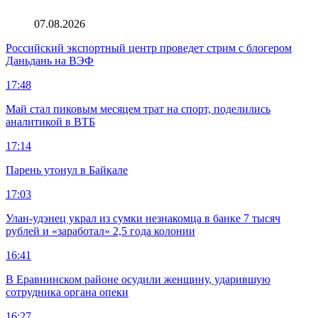
07.08.2026
Российский экспортный центр проведет стрим с блогером
Даньдань на ВЭФ
17:48
Май стал пиковым месяцем трат на спорт, поделились
аналитикой в ВТБ
17:14
Парень утонул в Байкале
17:03
Улан-удэнец украл из сумки незнакомца в банке 7 тысяч
рублей и «заработал» 2,5 года колонии
16:41
В Еравнинском районе осудили женщину, ударившую
сотрудника органа опеки
16:27