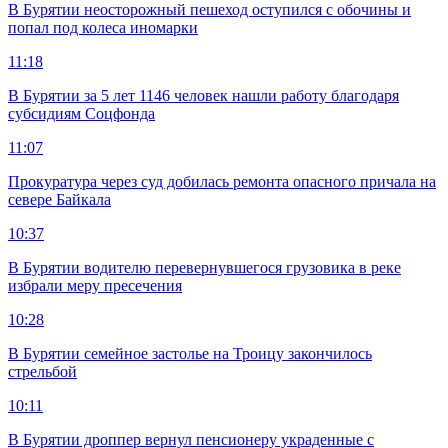
В Бурятии неосторожный пешеход оступился с обочины и
попал под колеса иномарки
11:18
В Бурятии за 5 лет 1146 человек нашли работу благодаря
субсидиям Соцфонда
11:07
Прокуратура через суд добилась ремонта опасного причала на
севере Байкала
10:37
В Бурятии водителю перевернувшегося грузовика в реке
избрали меру пресечения
10:28
В Бурятии семейное застолье на Троицу закончилось
стрельбой
10:11
В Бурятии дроппер вернул пенсионеру украденные с