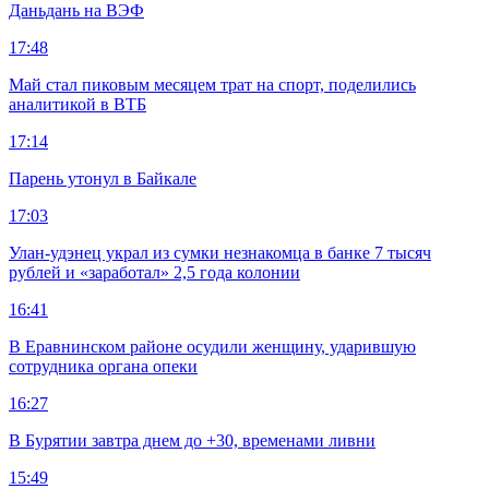
Даньдань на ВЭФ
17:48
Май стал пиковым месяцем трат на спорт, поделились
аналитикой в ВТБ
17:14
Парень утонул в Байкале
17:03
Улан-удэнец украл из сумки незнакомца в банке 7 тысяч
рублей и «заработал» 2,5 года колонии
16:41
В Еравнинском районе осудили женщину, ударившую
сотрудника органа опеки
16:27
В Бурятии завтра днем до +30, временами ливни
15:49