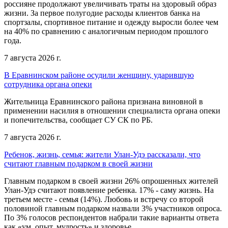
россияне продолжают увеличивать траты на здоровый образ
жизни. За первое полугодие расходы клиентов банка на
спортзалы, спортивное питание и одежду выросли более чем
на 40% по сравнению с аналогичным периодом прошлого
года.
7 августа 2026 г.
В Еравнинском районе осудили женщину, ударившую
сотрудника органа опеки
Жительница Еравнинского района признана виновной в
применении насилия в отношении специалиста органа опеки
и попечительства, сообщает СУ СК по РБ.
7 августа 2026 г.
Ребенок, жизнь, семья: жители Улан-Удэ рассказали, что
считают главным подарком в своей жизни
Главным подарком в своей жизни 26% опрошенных жителей
Улан-Удэ считают появление ребенка. 17% - саму жизнь. На
третьем месте - семья (14%). Любовь и встречу со второй
половиной главным подарком назвали 3% участников опроса.
По 3% голосов респондентов набрали такие варианты ответа
как «ум, опыт, мудрость» и здоровье.