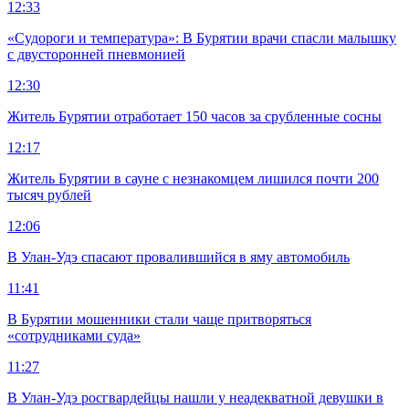
12:33
«Судороги и температура»: В Бурятии врачи спасли малышку
с двусторонней пневмонией
12:30
Житель Бурятии отработает 150 часов за срубленные сосны
12:17
Житель Бурятии в сауне с незнакомцем лишился почти 200
тысяч рублей
12:06
В Улан-Удэ спасают провалившийся в яму автомобиль
11:41
В Бурятии мошенники стали чаще притворяться
«сотрудниками суда»
11:27
В Улан-Удэ росгвардейцы нашли у неадекватной девушки в