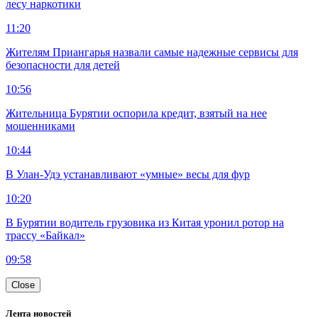
лесу наркотики
11:20
Жителям Приангарья назвали самые надежные сервисы для
безопасности для детей
10:56
Жительница Бурятии оспорила кредит, взятый на нее
мошенниками
10:44
В Улан-Удэ устанавливают «умные» весы для фур
10:20
В Бурятии водитель грузовика из Китая уронил ротор на
трассу «Байкал»
09:58
Close
Лента новостей