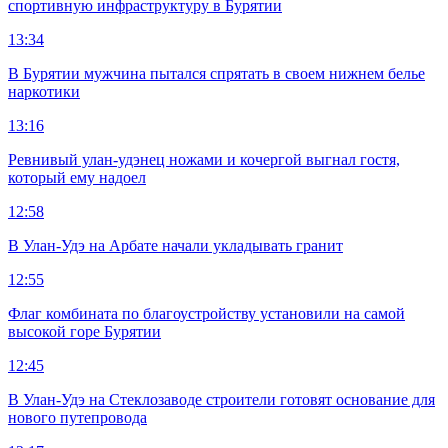
спортивную инфраструктуру в Бурятии
13:34
В Бурятии мужчина пытался спрятать в своем нижнем белье
наркотики
13:16
Ревнивый улан-удэнец ножами и кочергой выгнал гостя,
который ему надоел
12:58
В Улан-Удэ на Арбате начали укладывать гранит
12:55
Флаг комбината по благоустройству установили на самой
высокой горе Бурятии
12:45
В Улан-Удэ на Стеклозаводе строители готовят основание для
нового путепровода