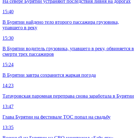
На севере Бурятии устраняют последствия ливня на дорогах
15:40
В Бурятии найдено тело второго пассажира грузовика,
упавшего в реку
15:30
В Бурятии водитель грузовика, упавшего в реку, обвиняется в
смерти трех пассажиров
15:24
В Бурятии завтра сохранится жаркая погода
14:23
Татауровская паромная переправа снова заработала в Бурятии
13:47
Глава Бурятии на фестивале ТОС попал на свадьбу
13:35
Военный из Бурятии на СВО уничтожил «Бабу-ягу»