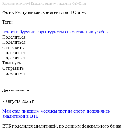
Заметили опечатку? Выделите ошибку и нажмите Ctrl+Enter.
Фото: Республиканское агентство ГО и ЧС.
Теги:
новости бурятии
горы
туристы
спасатели
пик улябор
Поделиться
Поделиться
Отправить
Поделиться
Поделиться
Твитнуть
Отправить
Поделиться
Другие новости
7 августа 2026 г.
Май стал пиковым месяцем трат на спорт, поделились
аналитикой в ВТБ
ВТБ поделился аналитикой, по данным федерального банка