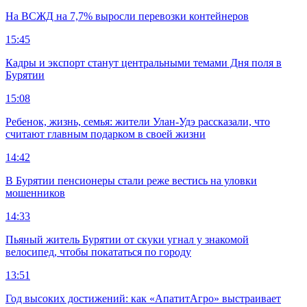
На ВСЖД на 7,7% выросли перевозки контейнеров
15:45
Кадры и экспорт станут центральными темами Дня поля в
Бурятии
15:08
Ребенок, жизнь, семья: жители Улан-Удэ рассказали, что
считают главным подарком в своей жизни
14:42
В Бурятии пенсионеры стали реже вестись на уловки
мошенников
14:33
Пьяный житель Бурятии от скуки угнал у знакомой
велосипед, чтобы покататься по городу
13:51
Год высоких достижений: как «АпатитАгро» выстраивает