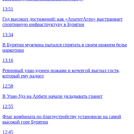
13:51
Год высоких достижений: как «АпатитАгро» выстраивает
спортивную инфраструктуру в Бурятии
13:34
В Бурятии мужчина пытался спрятать в своем нижнем белье
наркотики
13:16
Ревнивый улан-удэнец ножами и кочергой выгнал гостя,
который ему надоел
12:58
В Улан-Удэ на Арбате начали укладывать гранит
12:55
Флаг комбината по благоустройству установили на самой
высокой горе Бурятии
12:45