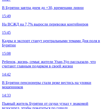
В Бурятии завтра днем до +30, временами ливни
15:49
На ВСЖД на 7,7% выросли перевозки контейнеров
15:45
Кадры и экспорт станут центральными темами Дня поля в
Бурятии
15:08
Ребенок, жизнь, семья: жители Улан-Удэ рассказали, что
считают главным подарком в своей жизни
14:42
В Бурятии пенсионеры стали реже вестись на уловки
мошенников
14:33
Пьяный житель Бурятии от скуки угнал у знакомой
велосипед, чтобы покататься по городу