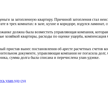
еньги за затопленную квартиру. Причиной затопления стал неи
те в трех комнатах: в зале, кухне и коридоре, вздулся ламинат,
ожанке должна была возместить управляющая компания, которая
е хозяйкой квартиры, расходы по оценке ущерба, компенсация м
ный пристав вынес постановления об аресте расчетных счетов к
ительном документе, управляющая компания не погасила долг, 
ика, сумма долга была списана и перечислена улан-удэнке.
есь улан-удэ
суд