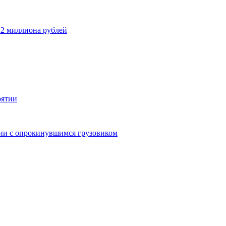
 2 миллиона рублей
рятии
дии с опрокинувшимся грузовиком