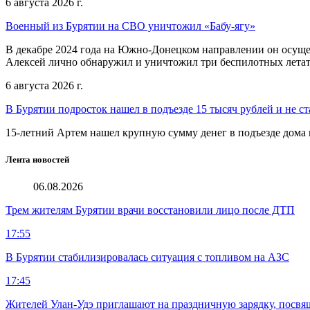
6 августа 2026 г.
Военный из Бурятии на СВО уничтожил «Бабу-ягу»
В декабре 2024 года на Южно-Донецком направлении он осуще
Алексей лично обнаружил и уничтожил три беспилотных летат
6 августа 2026 г.
В Бурятии подросток нашел в подъезде 15 тысяч рублей и не ст
15-летний Артем нашел крупную сумму денег в подъезде дома 
Лента новостей
06.08.2026
Трем жителям Бурятии врачи восстановили лицо после ДТП
17:55
В Бурятии стабилизировалась ситуация с топливом на АЗС
17:45
Жителей Улан-Удэ приглашают на праздничную зарядку, посв