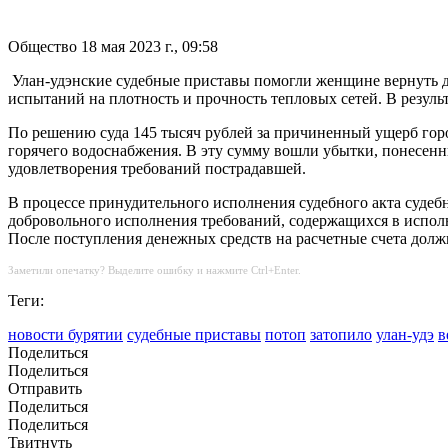
Общество
18 мая 2023 г., 09:58
Улан-удэнские судебные приставы помогли женщине вернуть д
испытаний на плотность и прочность тепловых сетей. В результа
По решению суда 145 тысяч рублей за причиненный ущерб гор
горячего водоснабжения. В эту сумму вошли убытки, понесенны
удовлетворения требований пострадавшей.
В процессе принудительного исполнения судебного акта судеб
добровольного исполнения требований, содержащихся в исполн
После поступления денежных средств на расчетные счета должн
Заметили опечатку? Выделите ошибку и нажмите Ctrl+Enter.
Теги:
новости бурятии
судебные приставы
потоп
затопило
улан-удэ
в
Поделиться
Поделиться
Отправить
Поделиться
Поделиться
Твитнуть