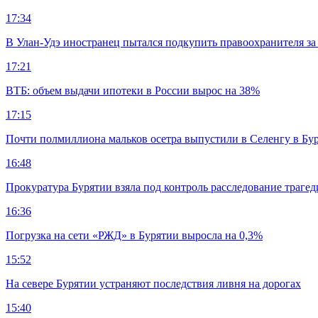
17:34
В Улан-Удэ иностранец пытался подкупить правоохранителя за
17:21
ВТБ: объем выдачи ипотеки в России вырос на 38%
17:15
Почти полмиллиона мальков осетра выпустили в Селенгу в Бу
16:48
Прокуратура Бурятии взяла под контроль расследование траге
16:36
Погрузка на сети «РЖД» в Бурятии выросла на 0,3%
15:52
На севере Бурятии устраняют последствия ливня на дорогах
15:40