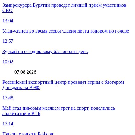
Зампрокурора Бурятии проведет личный прием участников
СВО
13:04
Улан-удэнец во время ссоры ударил друга топором по голове
12:57
Зурхай на сегодня: кому благоволит день
10:02
07.08.2026
Российский экспортный центр проведет стрим с блогером
Даньдань на ВЭФ
17:48
Май стал пиковым месяцем трат на спорт, поделились
аналитикой в ВТБ
17:14
Парень утонул в Байкале