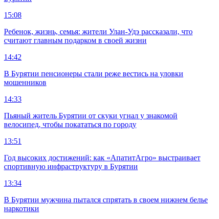
15:08
Ребенок, жизнь, семья: жители Улан-Удэ рассказали, что
считают главным подарком в своей жизни
14:42
В Бурятии пенсионеры стали реже вестись на уловки
мошенников
14:33
Пьяный житель Бурятии от скуки угнал у знакомой
велосипед, чтобы покататься по городу
13:51
Год высоких достижений: как «АпатитАгро» выстраивает
спортивную инфраструктуру в Бурятии
13:34
В Бурятии мужчина пытался спрятать в своем нижнем белье
наркотики