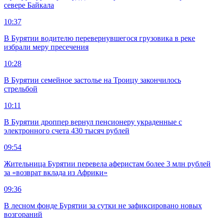
севере Байкала
10:37
В Бурятии водителю перевернувшегося грузовика в реке
избрали меру пресечения
10:28
В Бурятии семейное застолье на Троицу закончилось
стрельбой
10:11
В Бурятии дроппер вернул пенсионеру украденные с
электронного счета 430 тысяч рублей
09:54
Жительница Бурятии перевела аферистам более 3 млн рублей
за «возврат вклада из Африки»
09:36
В лесном фонде Бурятии за сутки не зафиксировано новых
возгораний