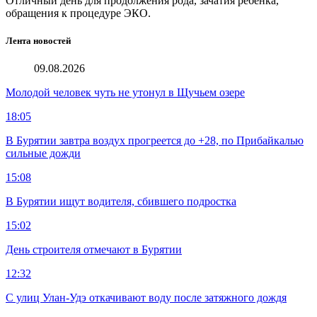
Отличный день для продолжения рода, зачатия ребёнка,
обращения к процедуре ЭКО.
Лента новостей
09.08.2026
Молодой человек чуть не утонул в Щучьем озере
18:05
В Бурятии завтра воздух прогреется до +28, по Прибайкалью
сильные дожди
15:08
В Бурятии ищут водителя, сбившего подростка
15:02
День строителя отмечают в Бурятии
12:32
С улиц Улан-Удэ откачивают воду после затяжного дождя