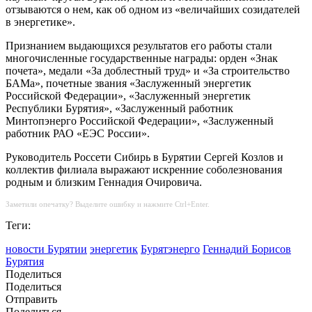
отзываются о нем, как об одном из «величайших созидателей
в энергетике».
Признанием выдающихся результатов его работы стали
многочисленные государственные награды: орден «Знак
почета», медали «За доблестный труд» и «За строительство
БАМа», почетные звания «Заслуженный энергетик
Российской Федерации», «Заслуженный энергетик
Республики Бурятия», «Заслуженный работник
Минтопэнерго Российской Федерации», «Заслуженный
работник РАО «ЕЭС России».
Руководитель Россети Сибирь в Бурятии Сергей Козлов и
коллектив филиала выражают искренние соболезнования
родным и близким Геннадия Очировича.
Заметили опечатку? Выделите ошибку и нажмите Ctrl+Enter.
Теги:
новости Бурятии
энергетик
Бурятэнерго
Геннадий Борисов
Бурятия
Поделиться
Поделиться
Отправить
Поделиться