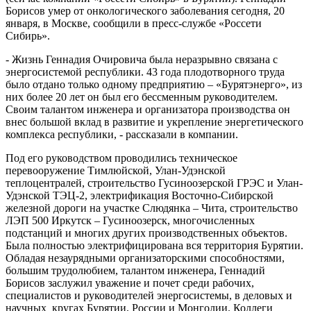
Борисов умер от онкологического заболевания сегодня, 20
января, в Москве, сообщили в пресс-службе «Россети
Сибирь».
- Жизнь Геннадия Очировича была неразрывно связана с
энергосистемой республики. 43 года плодотворного труда
было отдано только одному предприятию – «Бурятэнерго», из
них более 20 лет он был его бессменным руководителем.
Своим талантом инженера и организатора производства он
внес большой вклад в развитие и укрепление энергетического
комплекса республики, - рассказали в компании.
Под его руководством проводились техническое
перевооружение Тимлюйской, Улан-Удэнской
теплоцентралей, строительство Гусиноозерской ГРЭС и Улан-
Удэнской ТЭЦ-2, электрификация Восточно-Сибирской
железной дороги на участке Слюдянка – Чита, строительство
ЛЭП 500 Иркутск – Гусиноозерск, многочисленных
подстанций и многих других производственных объектов.
Была полностью электрифицирована вся территория Бурятии.
Обладая незаурядными организаторскими способностями,
большим трудолюбием, талантом инженера, Геннадий
Борисов заслужил уважение и почет среди рабочих,
специалистов и руководителей энергосистемы, в деловых и
научных кругах Бурятии, России и Монголии. Коллеги