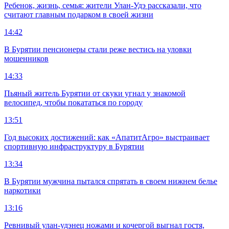
Ребенок, жизнь, семья: жители Улан-Удэ рассказали, что
считают главным подарком в своей жизни
14:42
В Бурятии пенсионеры стали реже вестись на уловки
мошенников
14:33
Пьяный житель Бурятии от скуки угнал у знакомой
велосипед, чтобы покататься по городу
13:51
Год высоких достижений: как «АпатитАгро» выстраивает
спортивную инфраструктуру в Бурятии
13:34
В Бурятии мужчина пытался спрятать в своем нижнем белье
наркотики
13:16
Ревнивый улан-удэнец ножами и кочергой выгнал гостя,