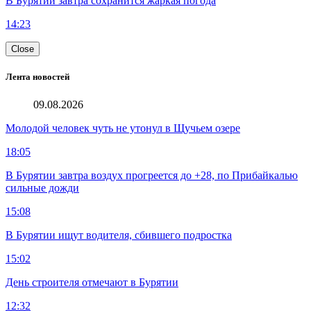
В Бурятии завтра сохранится жаркая погода
14:23
Close
Лента новостей
09.08.2026
Молодой человек чуть не утонул в Щучьем озере
18:05
В Бурятии завтра воздух прогреется до +28, по Прибайкалью
сильные дожди
15:08
В Бурятии ищут водителя, сбившего подростка
15:02
День строителя отмечают в Бурятии
12:32