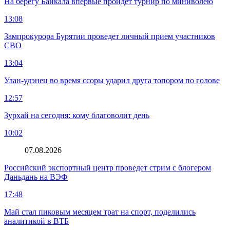
На берегу Байкала впервые пройдет турнир по миниволею
13:08
Зампрокурора Бурятии проведет личный прием участников
СВО
13:04
Улан-удэнец во время ссоры ударил друга топором по голове
12:57
Зурхай на сегодня: кому благоволит день
10:02
07.08.2026
Российский экспортный центр проведет стрим с блогером
Даньдань на ВЭФ
17:48
Май стал пиковым месяцем трат на спорт, поделились
аналитикой в ВТБ