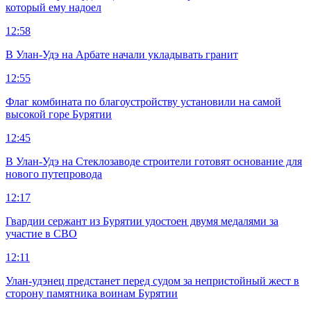
который ему надоел
12:58
В Улан-Удэ на Арбате начали укладывать гранит
12:55
Флаг комбината по благоустройству установили на самой
высокой горе Бурятии
12:45
В Улан-Удэ на Стеклозаводе строители готовят основание для
нового путепровода
12:17
Гвардии сержант из Бурятии удостоен двумя медалями за
участие в СВО
12:11
Улан-удэнец предстанет перед судом за непристойный жест в
сторону памятника воинам Бурятии