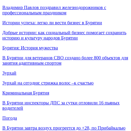
Владимир Павлов поздравил железнодорожников с
профессиональным праздником
Истории успеха: легко ли вести бизнес в Бурятии
Добрые истории: как социальный бизнес помогает сохранить
историю и культуру народов Бурятии
Бурятия: История мужества
В Бурятии для ветеранов СВО создано более 800 объектов для
занятия адаптивным спортом
Зурхай
Зурхай на сегодня: стрижка волос –к счастью
Криминальная Бурятия
В Бурятии инспекторы ДПС за сутки отловили 16 пьяных
водителей
Погода
В Бурятии завтра воздух прогреется до +28, по Прибайкалью