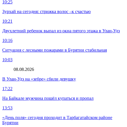
10:25
Зурхай на сегодня: стрижка волос –к счастью
10:21
Двухлетний ребенок выпал из окна пятого этажа в Улан-Удэ
10:16
Ситуация с лесными пожарами в Бурятии стабильная
10:03
08.08.2026
В Улан-Удэ на «зебре» сбили девушку
17:22
На Байкале мужчина пошёл купаться и пропал
13:53
«День поля» сегодня проходит в Тарбагатайском районе
Бурятии