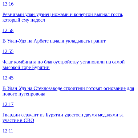
13:16
Ревнивый улан-удэнец ножами и кочергой выгнал гостя,
который ему надоел
12:58
В Улан-Удэ на Арбате начали укладывать гранит
12:55
Флаг комбината по благоустройству установили на самой
высокой горе Бурятии
12:45
В Улан-Удэ на Стеклозаводе строители готовят основание для
нового путепровода
12:17
Гвардии сержант из Бурятии удостоен двумя медалями за
участие в СВО
12:11