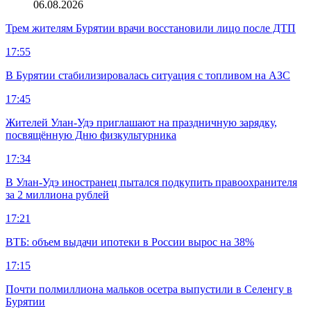
06.08.2026
Трем жителям Бурятии врачи восстановили лицо после ДТП
17:55
В Бурятии стабилизировалась ситуация с топливом на АЗС
17:45
Жителей Улан-Удэ приглашают на праздничную зарядку,
посвящённую Дню физкультурника
17:34
В Улан-Удэ иностранец пытался подкупить правоохранителя
за 2 миллиона рублей
17:21
ВТБ: объем выдачи ипотеки в России вырос на 38%
17:15
Почти полмиллиона мальков осетра выпустили в Селенгу в
Бурятии