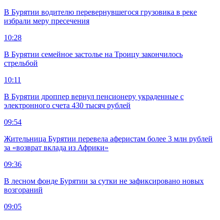
В Бурятии водителю перевернувшегося грузовика в реке
избрали меру пресечения
10:28
В Бурятии семейное застолье на Троицу закончилось
стрельбой
10:11
В Бурятии дроппер вернул пенсионеру украденные с
электронного счета 430 тысяч рублей
09:54
Жительница Бурятии перевела аферистам более 3 млн рублей
за «возврат вклада из Африки»
09:36
В лесном фонде Бурятии за сутки не зафиксировано новых
возгораний
09:05