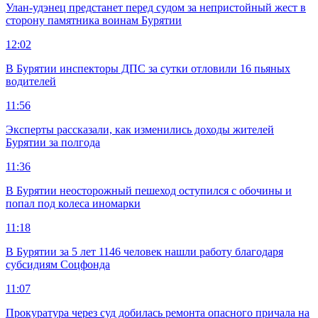
Улан-удэнец предстанет перед судом за непристойный жест в
сторону памятника воинам Бурятии
12:02
В Бурятии инспекторы ДПС за сутки отловили 16 пьяных
водителей
11:56
Эксперты рассказали, как изменились доходы жителей
Бурятии за полгода
11:36
В Бурятии неосторожный пешеход оступился с обочины и
попал под колеса иномарки
11:18
В Бурятии за 5 лет 1146 человек нашли работу благодаря
субсидиям Соцфонда
11:07
Прокуратура через суд добилась ремонта опасного причала на