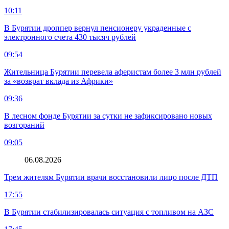
10:11
В Бурятии дроппер вернул пенсионеру украденные с
электронного счета 430 тысяч рублей
09:54
Жительница Бурятии перевела аферистам более 3 млн рублей
за «возврат вклада из Африки»
09:36
В лесном фонде Бурятии за сутки не зафиксировано новых
возгораний
09:05
06.08.2026
Трем жителям Бурятии врачи восстановили лицо после ДТП
17:55
В Бурятии стабилизировалась ситуация с топливом на АЗС