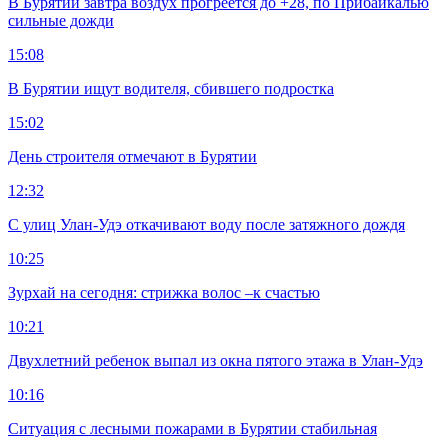
В Бурятии завтра воздух прогреется до +28, по Прибайкалью
сильные дожди
15:08
В Бурятии ищут водителя, сбившего подростка
15:02
День строителя отмечают в Бурятии
12:32
С улиц Улан-Удэ откачивают воду после затяжного дождя
10:25
Зурхай на сегодня: стрижка волос –к счастью
10:21
Двухлетний ребенок выпал из окна пятого этажа в Улан-Удэ
10:16
Ситуация с лесными пожарами в Бурятии стабильная