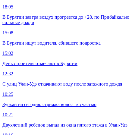
18:05
В Бурятии завтра воздух прогреется до +28, по Прибайкалью
сильные дожди
15:08
В Бурятии ищут водителя, сбившего подростка
15:02
День строителя отмечают в Бурятии
12:32
С улиц Улан-Удэ откачивают воду после затяжного дождя
10:25
Зурхай на сегодня: стрижка волос –к счастью
10:21
Двухлетний ребенок выпал из окна пятого этажа в Улан-Удэ