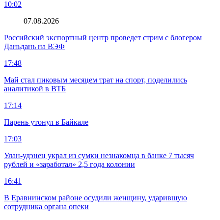
10:02
07.08.2026
Российский экспортный центр проведет стрим с блогером
Даньдань на ВЭФ
17:48
Май стал пиковым месяцем трат на спорт, поделились
аналитикой в ВТБ
17:14
Парень утонул в Байкале
17:03
Улан-удэнец украл из сумки незнакомца в банке 7 тысяч
рублей и «заработал» 2,5 года колонии
16:41
В Еравнинском районе осудили женщину, ударившую
сотрудника органа опеки