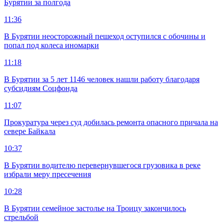
Бурятии за полгода
11:36
В Бурятии неосторожный пешеход оступился с обочины и
попал под колеса иномарки
11:18
В Бурятии за 5 лет 1146 человек нашли работу благодаря
субсидиям Соцфонда
11:07
Прокуратура через суд добилась ремонта опасного причала на
севере Байкала
10:37
В Бурятии водителю перевернувшегося грузовика в реке
избрали меру пресечения
10:28
В Бурятии семейное застолье на Троицу закончилось
стрельбой