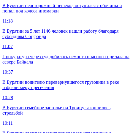
В Бурятии неосторожный пешеход оступился с обочины и
попал под колеса иномарки
11:18
В Бурятии за 5 лет 1146 человек нашли работу благодаря
субсидиям Соцфонда
11:07
Прокуратура через суд добилась ремонта опасного причала на
севере Байкала
10:37
В Бурятии водителю перевернувшегося грузовика в реке
избрали меру пресечения
10:28
В Бурятии семейное застолье на Троицу закончилось
стрельбой
10:11