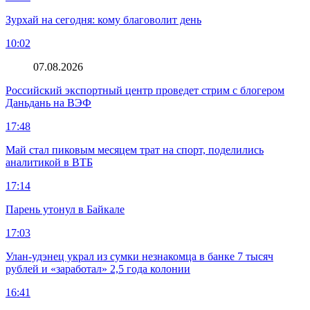
Зурхай на сегодня: кому благоволит день
10:02
07.08.2026
Российский экспортный центр проведет стрим с блогером
Даньдань на ВЭФ
17:48
Май стал пиковым месяцем трат на спорт, поделились
аналитикой в ВТБ
17:14
Парень утонул в Байкале
17:03
Улан-удэнец украл из сумки незнакомца в банке 7 тысяч
рублей и «заработал» 2,5 года колонии
16:41