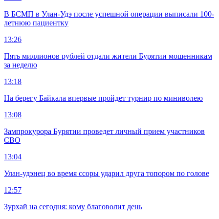
В БСМП в Улан-Удэ после успешной операции выписали 100-
летнюю пациентку
13:26
Пять миллионов рублей отдали жители Бурятии мошенникам
за неделю
13:18
На берегу Байкала впервые пройдет турнир по миниволею
13:08
Зампрокурора Бурятии проведет личный прием участников
СВО
13:04
Улан-удэнец во время ссоры ударил друга топором по голове
12:57
Зурхай на сегодня: кому благоволит день