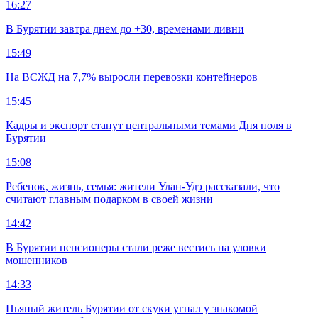
16:27
В Бурятии завтра днем до +30, временами ливни
15:49
На ВСЖД на 7,7% выросли перевозки контейнеров
15:45
Кадры и экспорт станут центральными темами Дня поля в
Бурятии
15:08
Ребенок, жизнь, семья: жители Улан-Удэ рассказали, что
считают главным подарком в своей жизни
14:42
В Бурятии пенсионеры стали реже вестись на уловки
мошенников
14:33
Пьяный житель Бурятии от скуки угнал у знакомой