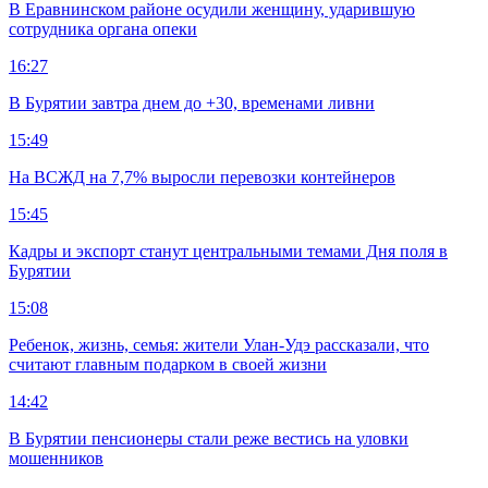
В Еравнинском районе осудили женщину, ударившую
сотрудника органа опеки
16:27
В Бурятии завтра днем до +30, временами ливни
15:49
На ВСЖД на 7,7% выросли перевозки контейнеров
15:45
Кадры и экспорт станут центральными темами Дня поля в
Бурятии
15:08
Ребенок, жизнь, семья: жители Улан-Удэ рассказали, что
считают главным подарком в своей жизни
14:42
В Бурятии пенсионеры стали реже вестись на уловки
мошенников