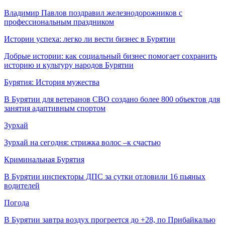
Владимир Павлов поздравил железнодорожников с
профессиональным праздником
Истории успеха: легко ли вести бизнес в Бурятии
Добрые истории: как социальный бизнес помогает сохранить
историю и культуру народов Бурятии
Бурятия: История мужества
В Бурятии для ветеранов СВО создано более 800 объектов для
занятия адаптивным спортом
Зурхай
Зурхай на сегодня: стрижка волос –к счастью
Криминальная Бурятия
В Бурятии инспекторы ДПС за сутки отловили 16 пьяных
водителей
Погода
В Бурятии завтра воздух прогреется до +28, по Прибайкалью