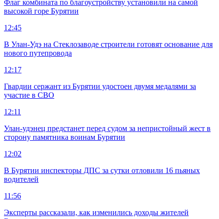
Флаг комбината по благоустройству установили на самой
высокой горе Бурятии
12:45
В Улан-Удэ на Стеклозаводе строители готовят основание для
нового путепровода
12:17
Гвардии сержант из Бурятии удостоен двумя медалями за
участие в СВО
12:11
Улан-удэнец предстанет перед судом за непристойный жест в
сторону памятника воинам Бурятии
12:02
В Бурятии инспекторы ДПС за сутки отловили 16 пьяных
водителей
11:56
Эксперты рассказали, как изменились доходы жителей