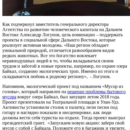
Как подчеркнул заместитель генерального директора
Агентства по развитию человеческого капитала на Дальнем
Востоке Александр Логунов, цель номинации – поддержать
проекты в социальной сфере Дальнего Востока, которые
реализует активная молодежь. «Наш регион обладает
уникальной природой, отличается разнообразием видов
редких животных. Все это богатство вовлекает
неравнодушных людей в то, чтобы вкладываться своим
трудом и заботой в новые проекты, например, по охране озера
Байкал, созданию экологических троп. Именно из этого и
складывается любовь к родному региону», - Логунов.
Напомним, экологический проект под названием «Мусор из
головы», который направлен на
решение проблемы бытового
мусора
вокруг озера Байкал, был запущен летом 2018 года.
Проект презентовали на Театральной площади в Улан-Удэ.
Активисты установили столик и палатку, пели песни под
гитару и наглядно показали в инсценировке, как люди
должны вести себя туристы на отдыхе. Тогда проект выиграл
президентский грант. «Запускаем новую акцию: забери свой
мусор с собой с Байкала. Положите его в багажник и увезите,