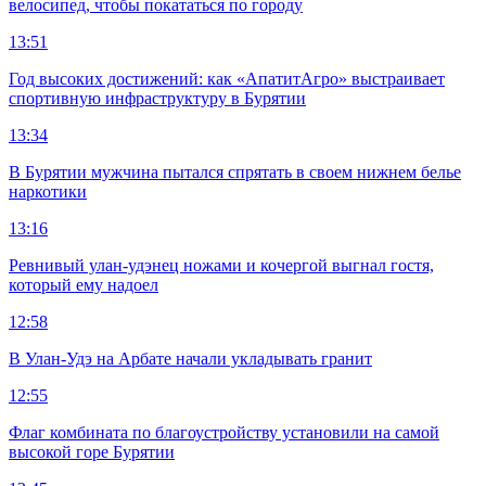
велосипед, чтобы покататься по городу
13:51
Год высоких достижений: как «АпатитАгро» выстраивает
спортивную инфраструктуру в Бурятии
13:34
В Бурятии мужчина пытался спрятать в своем нижнем белье
наркотики
13:16
Ревнивый улан-удэнец ножами и кочергой выгнал гостя,
который ему надоел
12:58
В Улан-Удэ на Арбате начали укладывать гранит
12:55
Флаг комбината по благоустройству установили на самой
высокой горе Бурятии