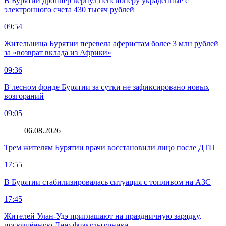
В Бурятии дроппер вернул пенсионеру украденные с
электронного счета 430 тысяч рублей
09:54
Жительница Бурятии перевела аферистам более 3 млн рублей
за «возврат вклада из Африки»
09:36
В лесном фонде Бурятии за сутки не зафиксировано новых
возгораний
09:05
06.08.2026
Трем жителям Бурятии врачи восстановили лицо после ДТП
17:55
В Бурятии стабилизировалась ситуация с топливом на АЗС
17:45
Жителей Улан-Удэ приглашают на праздничную зарядку,
посвящённую Дню физкультурника