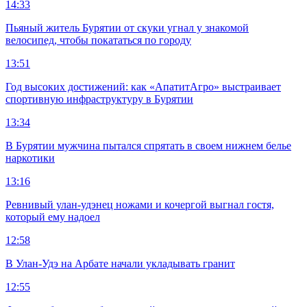
14:33
Пьяный житель Бурятии от скуки угнал у знакомой
велосипед, чтобы покататься по городу
13:51
Год высоких достижений: как «АпатитАгро» выстраивает
спортивную инфраструктуру в Бурятии
13:34
В Бурятии мужчина пытался спрятать в своем нижнем белье
наркотики
13:16
Ревнивый улан-удэнец ножами и кочергой выгнал гостя,
который ему надоел
12:58
В Улан-Удэ на Арбате начали укладывать гранит
12:55